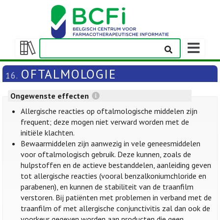
Weergeven
navigatieba
Weergeven/verbergen
inhoudstafel
OFTALMOLOGIE
16.
Ongewenste effecten
Allergische reacties op oftalmologische middelen zijn
frequent; deze mogen niet verward worden met de
initiële klachten.
Bewaarmiddelen zijn aanwezig in vele geneesmiddelen
voor oftalmologisch gebruik. Deze kunnen, zoals de
hulpstoffen en de actieve bestanddelen, aanleiding geven
tot allergische reacties (vooral benzalkoniumchloride en
parabenen), en kunnen de stabiliteit van de traanfilm
verstoren. Bij patiënten met problemen in verband met de
traanfilm of met allergische conjunctivitis zal dan ook de
voorkeur gegeven worden aan producten die geen