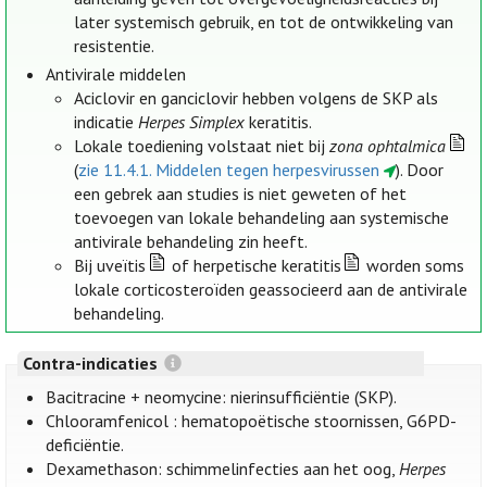
later systemisch gebruik, en tot de ontwikkeling van
resistentie.
Antivirale middelen
Aciclovir en ganciclovir hebben volgens de SKP als
indicatie
Herpes Simplex
keratitis.
Lokale toediening volstaat niet bij
zona ophtalmica
(
zie 11.4.1. Middelen tegen herpesvirussen
). Door
een gebrek aan studies is niet geweten of het
toevoegen van lokale behandeling aan systemische
antivirale behandeling zin heeft.
Bij uveïtis
of herpetische keratitis
worden soms
lokale corticosteroïden geassocieerd aan de antivirale
behandeling.
Contra-indicaties
Bacitracine + neomycine: nierinsufficiëntie (SKP).
Chlooramfenicol : hematopoëtische stoornissen, G6PD-
deficiëntie.
Dexamethason: schimmelinfecties aan het oog,
Herpes