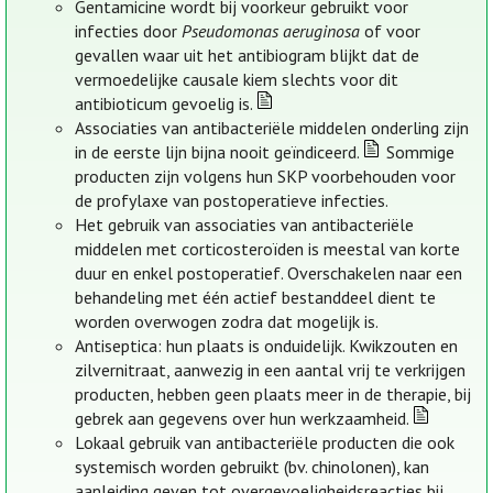
Gentamicine wordt bij voorkeur gebruikt voor
infecties door
Pseudomonas aeruginosa
of voor
gevallen waar uit het antibiogram blijkt dat de
vermoedelijke causale kiem slechts voor dit
antibioticum gevoelig is.
Associaties van antibacteriële middelen onderling zijn
in de eerste lijn bijna nooit geïndiceerd.
Sommige
producten zijn volgens hun SKP voorbehouden voor
de profylaxe van postoperatieve infecties.
Het gebruik van associaties van antibacteriële
middelen met corticosteroïden is meestal van korte
duur en enkel postoperatief. Overschakelen naar een
behandeling met één actief bestanddeel dient te
worden overwogen zodra dat mogelijk is.
Antiseptica: hun plaats is onduidelijk. Kwikzouten en
zilvernitraat, aanwezig in een aantal vrij te verkrijgen
producten, hebben geen plaats meer in de therapie, bij
gebrek aan gegevens over hun werkzaamheid.
Lokaal gebruik van antibacteriële producten die ook
systemisch worden gebruikt (bv. chinolonen), kan
aanleiding geven tot overgevoeligheidsreacties bij