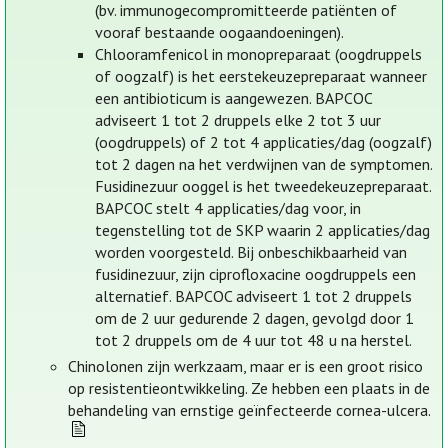
(bv. immunogecompromitteerde patiënten of
vooraf bestaande oogaandoeningen).
Chlooramfenicol in monopreparaat (oogdruppels
of oogzalf) is het eerstekeuzepreparaat wanneer
een antibioticum is aangewezen. BAPCOC
adviseert 1 tot 2 druppels elke 2 tot 3 uur
(oogdruppels) of 2 tot 4 applicaties/dag (oogzalf)
tot 2 dagen na het verdwijnen van de symptomen.
Fusidinezuur ooggel is het tweedekeuzepreparaat.
BAPCOC stelt 4 applicaties/dag voor, in
tegenstelling tot de SKP waarin 2 applicaties/dag
worden voorgesteld. Bij onbeschikbaarheid van
fusidinezuur, zijn ciprofloxacine oogdruppels een
alternatief. BAPCOC adviseert 1 tot 2 druppels
om de 2 uur gedurende 2 dagen, gevolgd door 1
tot 2 druppels om de 4 uur tot 48 u na herstel.
Chinolonen zijn werkzaam, maar er is een groot risico
op resistentieontwikkeling. Ze hebben een plaats in de
behandeling van ernstige geïnfecteerde cornea-ulcera.