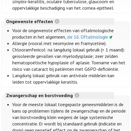
simplex
-keratitis, oculaire tuberculose, glaucoom en
oppervlakkige beschadiging van het cornea-epitheel.
Ongewenste effecten
Voor de ongewenste effecten van oftalmologische
producten in het algemeen,
zie 16. Oftalmologie
Allergie (vooral met neomycine en framycetine).
Chlooramfenicol: na langdurig lokaal gebruik (> 1 maand):
geïsoleerde gevallen van myelodysplasie; zeer zelden
hematopoëtische hypoplasie of aplasie. Toename van het
risico van cataract bij patiënten met G6PD-deficiëntie.
Langdurig lokaal gebruik van antivirale middelen kan
leiden tot oppervlakkige keratitis.
Zwangerschap en borstvoeding
Voor de meeste lokaal toegepaste geneesmiddelen is de
kans op problemen tijdens de zwangerschap en de periode
van borstvoeding klein wegens de lage systemische
concentratie. Er wordt bij standaard gebruik (indicatie en
dosis) geen negatief effect op de zwangerschap of het