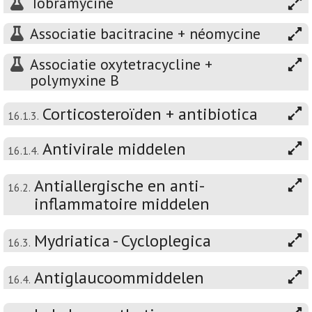
Tobramycine
Associatie bacitracine + néomycine
Associatie oxytetracycline +
polymyxine B
Corticosteroïden + antibiotica
16.1.3.
Antivirale middelen
16.1.4.
Antiallergische en anti-
16.2.
inflammatoire middelen
Mydriatica - Cycloplegica
16.3.
Antiglaucoommiddelen
16.4.