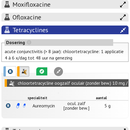
Moxifloxacine
Ofloxacine
Tetracyclines
Dosering
acute conjunctivitis (> 8 jaar): chloortetracycline: 1 applicatie
4 à 6 x/dag tot 48 uur na genezing
chloortetracycline oogzalf oculair (zonder bew.) 10 mg / 
specialiteit
aantal
ocul. zalf
Aureomycin
5 g
[zonder bew.]