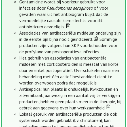
Gentamicine wordt bij voorkeur gebruikt voor
infecties door
Pseudomonas aeruginosa
of voor
gevallen waar uit het antibiogram blijkt dat de
vermoedelijke causale kiem slechts voor dit
antibioticum gevoelig is.
Associaties van antibacteriële middelen onderling zijn
in de eerste lijn bijna nooit geïndiceerd.
Sommige
producten zijn volgens hun SKP voorbehouden voor
de profylaxe van postoperatieve infecties.
Het gebruik van associaties van antibacteriële
middelen met corticosteroïden is meestal van korte
duur en enkel postoperatief. Overschakelen naar een
behandeling met één actief bestanddeel dient te
worden overwogen zodra dat mogelijk is.
Antiseptica: hun plaats is onduidelijk. Kwikzouten en
zilvernitraat, aanwezig in een aantal vrij te verkrijgen
producten, hebben geen plaats meer in de therapie, bij
gebrek aan gegevens over hun werkzaamheid.
Lokaal gebruik van antibacteriële producten die ook
systemisch worden gebruikt (bv. chinolonen), kan
aanleiding geven tot overgevoeligheidsreacties bij