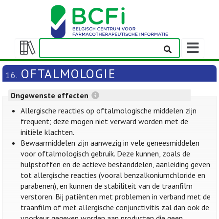
Weergeven
navigatieba
Weergeven/verbergen
inhoudstafel
OFTALMOLOGIE
16.
Ongewenste effecten
Allergische reacties op oftalmologische middelen zijn
frequent; deze mogen niet verward worden met de
initiële klachten.
Bewaarmiddelen zijn aanwezig in vele geneesmiddelen
voor oftalmologisch gebruik. Deze kunnen, zoals de
hulpstoffen en de actieve bestanddelen, aanleiding geven
tot allergische reacties (vooral benzalkoniumchloride en
parabenen), en kunnen de stabiliteit van de traanfilm
verstoren. Bij patiënten met problemen in verband met de
traanfilm of met allergische conjunctivitis zal dan ook de
voorkeur gegeven worden aan producten die geen