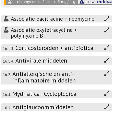
tobramycine zalf oculair 3 mg / 1 g
no switch: lokaa
Associatie bacitracine + néomycine
Associatie oxytetracycline +
polymyxine B
Corticosteroïden + antibiotica
16.1.3.
Antivirale middelen
16.1.4.
Antiallergische en anti-
16.2.
inflammatoire middelen
Mydriatica - Cycloplegica
16.3.
Antiglaucoommiddelen
16.4.