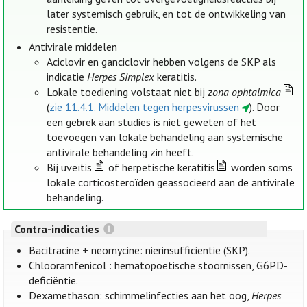
later systemisch gebruik, en tot de ontwikkeling van
resistentie.
Antivirale middelen
Aciclovir en ganciclovir hebben volgens de SKP als
indicatie
Herpes Simplex
keratitis.
Lokale toediening volstaat niet bij
zona ophtalmica
(
zie 11.4.1. Middelen tegen herpesvirussen
). Door
een gebrek aan studies is niet geweten of het
toevoegen van lokale behandeling aan systemische
antivirale behandeling zin heeft.
Bij uveïtis
of herpetische keratitis
worden soms
lokale corticosteroïden geassocieerd aan de antivirale
behandeling.
Contra-indicaties
Bacitracine + neomycine: nierinsufficiëntie (SKP).
Chlooramfenicol : hematopoëtische stoornissen, G6PD-
deficiëntie.
Dexamethason: schimmelinfecties aan het oog,
Herpes