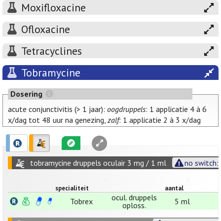
Moxifloxacine
Ofloxacine
Tetracyclines
Tobramycine
Dosering
acute conjunctivitis (> 1 jaar):
oogdruppels
: 1 applicatie 4 à 6
x/dag tot 48 uur na genezing,
zalf
: 1 applicatie 2 à 3 x/dag
tobramycine druppels oculair 3 mg / 1 ml
no switch:
specialiteit
aantal
ocul. druppels
Tobrex
5 ml
oploss.