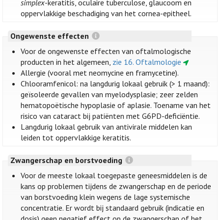
simplex
-keratitis, oculaire tuberculose, glaucoom en
oppervlakkige beschadiging van het cornea-epitheel.
Ongewenste effecten
Voor de ongewenste effecten van oftalmologische
producten in het algemeen,
zie 16. Oftalmologie
Allergie (vooral met neomycine en framycetine).
Chlooramfenicol: na langdurig lokaal gebruik (> 1 maand):
geïsoleerde gevallen van myelodysplasie; zeer zelden
hematopoëtische hypoplasie of aplasie. Toename van het
risico van cataract bij patiënten met G6PD-deficiëntie.
Langdurig lokaal gebruik van antivirale middelen kan
leiden tot oppervlakkige keratitis.
Zwangerschap en borstvoeding
Voor de meeste lokaal toegepaste geneesmiddelen is de
kans op problemen tijdens de zwangerschap en de periode
van borstvoeding klein wegens de lage systemische
concentratie. Er wordt bij standaard gebruik (indicatie en
dosis) geen negatief effect op de zwangerschap of het