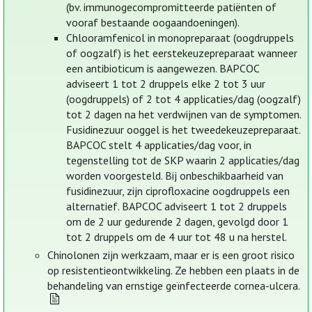
(bv. immunogecompromitteerde patiënten of
vooraf bestaande oogaandoeningen).
Chlooramfenicol in monopreparaat (oogdruppels
of oogzalf) is het eerstekeuzepreparaat wanneer
een antibioticum is aangewezen. BAPCOC
adviseert 1 tot 2 druppels elke 2 tot 3 uur
(oogdruppels) of 2 tot 4 applicaties/dag (oogzalf)
tot 2 dagen na het verdwijnen van de symptomen.
Fusidinezuur ooggel is het tweedekeuzepreparaat.
BAPCOC stelt 4 applicaties/dag voor, in
tegenstelling tot de SKP waarin 2 applicaties/dag
worden voorgesteld. Bij onbeschikbaarheid van
fusidinezuur, zijn ciprofloxacine oogdruppels een
alternatief. BAPCOC adviseert 1 tot 2 druppels
om de 2 uur gedurende 2 dagen, gevolgd door 1
tot 2 druppels om de 4 uur tot 48 u na herstel.
Chinolonen zijn werkzaam, maar er is een groot risico
op resistentieontwikkeling. Ze hebben een plaats in de
behandeling van ernstige geïnfecteerde cornea-ulcera.