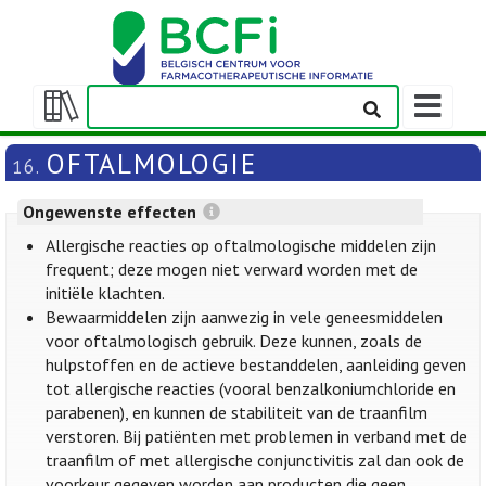
Weergeven
navigatieba
Weergeven/verbergen
inhoudstafel
OFTALMOLOGIE
16.
Ongewenste effecten
Allergische reacties op oftalmologische middelen zijn
frequent; deze mogen niet verward worden met de
initiële klachten.
Bewaarmiddelen zijn aanwezig in vele geneesmiddelen
voor oftalmologisch gebruik. Deze kunnen, zoals de
hulpstoffen en de actieve bestanddelen, aanleiding geven
tot allergische reacties (vooral benzalkoniumchloride en
parabenen), en kunnen de stabiliteit van de traanfilm
verstoren. Bij patiënten met problemen in verband met de
traanfilm of met allergische conjunctivitis zal dan ook de
voorkeur gegeven worden aan producten die geen