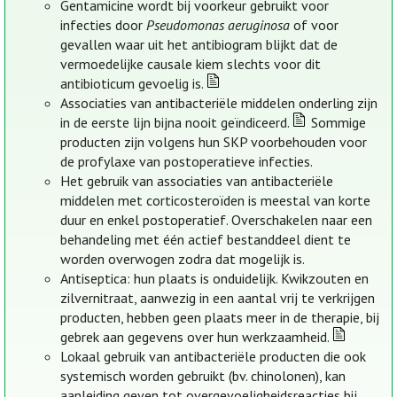
Gentamicine wordt bij voorkeur gebruikt voor
infecties door
Pseudomonas aeruginosa
of voor
gevallen waar uit het antibiogram blijkt dat de
vermoedelijke causale kiem slechts voor dit
antibioticum gevoelig is.
Associaties van antibacteriële middelen onderling zijn
in de eerste lijn bijna nooit geïndiceerd.
Sommige
producten zijn volgens hun SKP voorbehouden voor
de profylaxe van postoperatieve infecties.
Het gebruik van associaties van antibacteriële
middelen met corticosteroïden is meestal van korte
duur en enkel postoperatief. Overschakelen naar een
behandeling met één actief bestanddeel dient te
worden overwogen zodra dat mogelijk is.
Antiseptica: hun plaats is onduidelijk. Kwikzouten en
zilvernitraat, aanwezig in een aantal vrij te verkrijgen
producten, hebben geen plaats meer in de therapie, bij
gebrek aan gegevens over hun werkzaamheid.
Lokaal gebruik van antibacteriële producten die ook
systemisch worden gebruikt (bv. chinolonen), kan
aanleiding geven tot overgevoeligheidsreacties bij