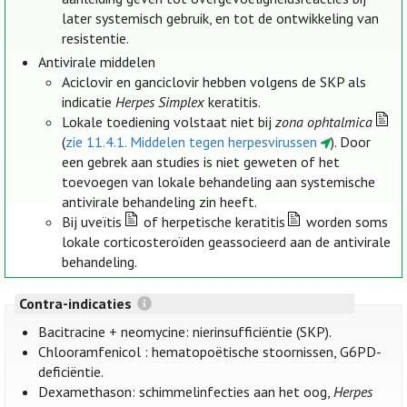
later systemisch gebruik, en tot de ontwikkeling van
resistentie.
Antivirale middelen
Aciclovir en ganciclovir hebben volgens de SKP als
indicatie
Herpes Simplex
keratitis.
Lokale toediening volstaat niet bij
zona ophtalmica
(
zie 11.4.1. Middelen tegen herpesvirussen
). Door
een gebrek aan studies is niet geweten of het
toevoegen van lokale behandeling aan systemische
antivirale behandeling zin heeft.
Bij uveïtis
of herpetische keratitis
worden soms
lokale corticosteroïden geassocieerd aan de antivirale
behandeling.
Contra-indicaties
Bacitracine + neomycine: nierinsufficiëntie (SKP).
Chlooramfenicol : hematopoëtische stoornissen, G6PD-
deficiëntie.
Dexamethason: schimmelinfecties aan het oog,
Herpes