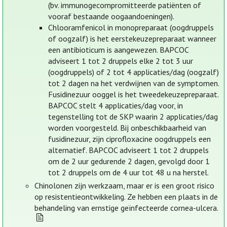
(bv. immunogecompromitteerde patiënten of
vooraf bestaande oogaandoeningen).
Chlooramfenicol in monopreparaat (oogdruppels
of oogzalf) is het eerstekeuzepreparaat wanneer
een antibioticum is aangewezen. BAPCOC
adviseert 1 tot 2 druppels elke 2 tot 3 uur
(oogdruppels) of 2 tot 4 applicaties/dag (oogzalf)
tot 2 dagen na het verdwijnen van de symptomen.
Fusidinezuur ooggel is het tweedekeuzepreparaat.
BAPCOC stelt 4 applicaties/dag voor, in
tegenstelling tot de SKP waarin 2 applicaties/dag
worden voorgesteld. Bij onbeschikbaarheid van
fusidinezuur, zijn ciprofloxacine oogdruppels een
alternatief. BAPCOC adviseert 1 tot 2 druppels
om de 2 uur gedurende 2 dagen, gevolgd door 1
tot 2 druppels om de 4 uur tot 48 u na herstel.
Chinolonen zijn werkzaam, maar er is een groot risico
op resistentieontwikkeling. Ze hebben een plaats in de
behandeling van ernstige geïnfecteerde cornea-ulcera.