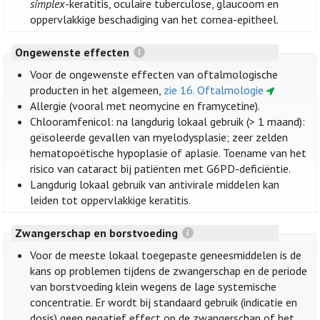
simplex
-keratitis, oculaire tuberculose, glaucoom en
oppervlakkige beschadiging van het cornea-epitheel.
Ongewenste effecten
Voor de ongewenste effecten van oftalmologische
producten in het algemeen,
zie 16. Oftalmologie
Allergie (vooral met neomycine en framycetine).
Chlooramfenicol: na langdurig lokaal gebruik (> 1 maand):
geïsoleerde gevallen van myelodysplasie; zeer zelden
hematopoëtische hypoplasie of aplasie. Toename van het
risico van cataract bij patiënten met G6PD-deficiëntie.
Langdurig lokaal gebruik van antivirale middelen kan
leiden tot oppervlakkige keratitis.
Zwangerschap en borstvoeding
Voor de meeste lokaal toegepaste geneesmiddelen is de
kans op problemen tijdens de zwangerschap en de periode
van borstvoeding klein wegens de lage systemische
concentratie. Er wordt bij standaard gebruik (indicatie en
dosis) geen negatief effect op de zwangerschap of het