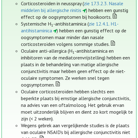
Corticosteroïden in neusspray (
zie 17.3.2.3. Nasale
middelen bij allergische rinitis
) hebben een gunstig
effect op de oogsymptomen bij hooikoorts.
Systemische H
-antihistaminica (
zie 12.4.1. H1-
1
antihistaminica
) hebben een gunstig effect op de
oogsymptomen maar minder dan nasale
corticosteroïden volgens sommige studies.
Oculaire anti-allergica (H
-antihistaminica en
1
inhibitoren van de mediatorenvrijstelling) hebben een
plaats in de behandeling van matige allergische
conjunctivitis maar hebben geen effect op de niet-
oculaire symptomen. Ze werken snel tegen
oogsymptomen.
Oculaire corticosteroïden hebben slechts een
beperkte plaats bij ernstige allergische conjunctivitis,
na advies van een oftalmoloog. Het gebruik ervan
moet uitzonderlijk blijven en dient zo kort mogelijk te
zijn (< 2 weken).
Wegens gebrek aan vergelijkende studies is de plaats
van oculaire NSAID’s bij allergische conjunctivitis niet