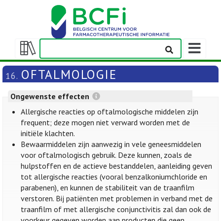
Weergeven
navigatieba
Weergeven/verbergen
inhoudstafel
OFTALMOLOGIE
16.
Ongewenste effecten
Allergische reacties op oftalmologische middelen zijn
frequent; deze mogen niet verward worden met de
initiële klachten.
Bewaarmiddelen zijn aanwezig in vele geneesmiddelen
voor oftalmologisch gebruik. Deze kunnen, zoals de
hulpstoffen en de actieve bestanddelen, aanleiding geven
tot allergische reacties (vooral benzalkoniumchloride en
parabenen), en kunnen de stabiliteit van de traanfilm
verstoren. Bij patiënten met problemen in verband met de
traanfilm of met allergische conjunctivitis zal dan ook de
voorkeur gegeven worden aan producten die geen