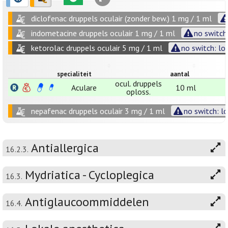
diclofenac druppels oculair (zonder bew.) 1 mg / 1 ml
indometacine druppels oculair 1 mg / 1 ml
no switch
ketorolac druppels oculair 5 mg / 1 ml
no switch: lo
specialiteit
aantal
ocul. druppels
Aculare
10 ml
oploss.
nepafenac druppels oculair 3 mg / 1 ml
no switch: l
Antiallergica
16.2.3.
Mydriatica - Cycloplegica
16.3.
Antiglaucoommiddelen
16.4.