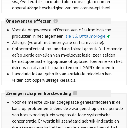
simplex
-keratitis, oculaire tuberculose, glaucoom en
oppervlakkige beschadiging van het cornea-epitheel.
Ongewenste effecten
Voor de ongewenste effecten van oftalmologische
producten in het algemeen,
zie 16. Oftalmologie
Allergie (vooral met neomycine en framycetine).
Chlooramfenicol: na langdurig lokaal gebruik (> 1 maand):
geïsoleerde gevallen van myelodysplasie; zeer zelden
hematopoëtische hypoplasie of aplasie. Toename van het
risico van cataract bij patiënten met G6PD-deficiëntie.
Langdurig lokaal gebruik van antivirale middelen kan
leiden tot oppervlakkige keratitis.
Zwangerschap en borstvoeding
Voor de meeste lokaal toegepaste geneesmiddelen is de
kans op problemen tijdens de zwangerschap en de periode
van borstvoeding klein wegens de lage systemische
concentratie. Er wordt bij standaard gebruik (indicatie en
dosis) geen negatief effect op de zwangerschap of het