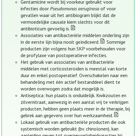
Gentamicine wordt bij voorkeur gebruikt voor
infecties door
Pseudomonas aeruginosa
of voor
gevallen waar uit het antibiogram blijkt dat de
vermoedelijke causale kiem slechts voor dit
antibioticum gevoelig is.
Associaties van antibacteriële middelen onderling zijn
in de eerste lijn bijna nooit geïndiceerd.
Sommige
producten zijn volgens hun SKP voorbehouden voor
de profylaxe van postoperatieve infecties.
Het gebruik van associaties van antibacteriële
middelen met corticosteroïden is meestal van korte
duur en enkel postoperatief. Overschakelen naar een
behandeling met één actief bestanddeel dient te
worden overwogen zodra dat mogelijk is.
Antiseptica: hun plaats is onduidelijk. Kwikzouten en
zilvernitraat, aanwezig in een aantal vrij te verkrijgen
producten, hebben geen plaats meer in de therapie, bij
gebrek aan gegevens over hun werkzaamheid.
Lokaal gebruik van antibacteriële producten die ook
systemisch worden gebruikt (bv. chinolonen), kan
aanleiding geven tot overgevoeligheidsreacties bij