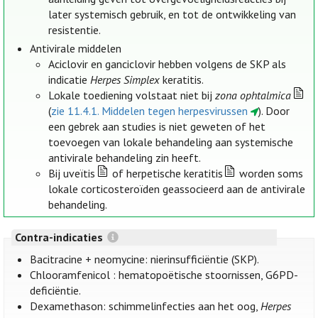
later systemisch gebruik, en tot de ontwikkeling van
resistentie.
Antivirale middelen
Aciclovir en ganciclovir hebben volgens de SKP als
indicatie
Herpes Simplex
keratitis.
Lokale toediening volstaat niet bij
zona ophtalmica
(
zie 11.4.1. Middelen tegen herpesvirussen
). Door
een gebrek aan studies is niet geweten of het
toevoegen van lokale behandeling aan systemische
antivirale behandeling zin heeft.
Bij uveïtis
of herpetische keratitis
worden soms
lokale corticosteroïden geassocieerd aan de antivirale
behandeling.
Contra-indicaties
Bacitracine + neomycine: nierinsufficiëntie (SKP).
Chlooramfenicol : hematopoëtische stoornissen, G6PD-
deficiëntie.
Dexamethason: schimmelinfecties aan het oog,
Herpes