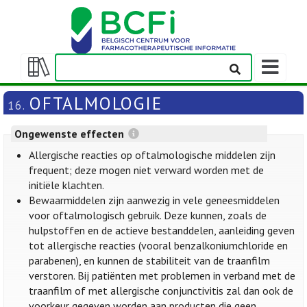
Weergeven
navigatieba
Weergeven/verbergen
inhoudstafel
OFTALMOLOGIE
16.
Ongewenste effecten
Allergische reacties op oftalmologische middelen zijn
frequent; deze mogen niet verward worden met de
initiële klachten.
Bewaarmiddelen zijn aanwezig in vele geneesmiddelen
voor oftalmologisch gebruik. Deze kunnen, zoals de
hulpstoffen en de actieve bestanddelen, aanleiding geven
tot allergische reacties (vooral benzalkoniumchloride en
parabenen), en kunnen de stabiliteit van de traanfilm
verstoren. Bij patiënten met problemen in verband met de
traanfilm of met allergische conjunctivitis zal dan ook de
voorkeur gegeven worden aan producten die geen