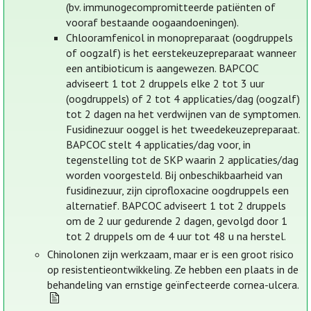
(bv. immunogecompromitteerde patiënten of
vooraf bestaande oogaandoeningen).
Chlooramfenicol in monopreparaat (oogdruppels
of oogzalf) is het eerstekeuzepreparaat wanneer
een antibioticum is aangewezen. BAPCOC
adviseert 1 tot 2 druppels elke 2 tot 3 uur
(oogdruppels) of 2 tot 4 applicaties/dag (oogzalf)
tot 2 dagen na het verdwijnen van de symptomen.
Fusidinezuur ooggel is het tweedekeuzepreparaat.
BAPCOC stelt 4 applicaties/dag voor, in
tegenstelling tot de SKP waarin 2 applicaties/dag
worden voorgesteld. Bij onbeschikbaarheid van
fusidinezuur, zijn ciprofloxacine oogdruppels een
alternatief. BAPCOC adviseert 1 tot 2 druppels
om de 2 uur gedurende 2 dagen, gevolgd door 1
tot 2 druppels om de 4 uur tot 48 u na herstel.
Chinolonen zijn werkzaam, maar er is een groot risico
op resistentieontwikkeling. Ze hebben een plaats in de
behandeling van ernstige geïnfecteerde cornea-ulcera.