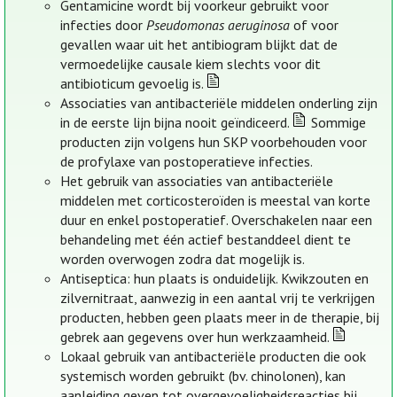
Gentamicine wordt bij voorkeur gebruikt voor
infecties door
Pseudomonas aeruginosa
of voor
gevallen waar uit het antibiogram blijkt dat de
vermoedelijke causale kiem slechts voor dit
antibioticum gevoelig is.
Associaties van antibacteriële middelen onderling zijn
in de eerste lijn bijna nooit geïndiceerd.
Sommige
producten zijn volgens hun SKP voorbehouden voor
de profylaxe van postoperatieve infecties.
Het gebruik van associaties van antibacteriële
middelen met corticosteroïden is meestal van korte
duur en enkel postoperatief. Overschakelen naar een
behandeling met één actief bestanddeel dient te
worden overwogen zodra dat mogelijk is.
Antiseptica: hun plaats is onduidelijk. Kwikzouten en
zilvernitraat, aanwezig in een aantal vrij te verkrijgen
producten, hebben geen plaats meer in de therapie, bij
gebrek aan gegevens over hun werkzaamheid.
Lokaal gebruik van antibacteriële producten die ook
systemisch worden gebruikt (bv. chinolonen), kan
aanleiding geven tot overgevoeligheidsreacties bij