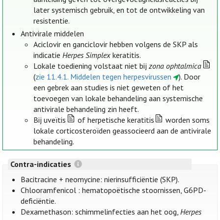
later systemisch gebruik, en tot de ontwikkeling van
resistentie.
Antivirale middelen
Aciclovir en ganciclovir hebben volgens de SKP als
indicatie
Herpes Simplex
keratitis.
Lokale toediening volstaat niet bij
zona ophtalmica
(
zie 11.4.1. Middelen tegen herpesvirussen
). Door
een gebrek aan studies is niet geweten of het
toevoegen van lokale behandeling aan systemische
antivirale behandeling zin heeft.
Bij uveïtis
of herpetische keratitis
worden soms
lokale corticosteroïden geassocieerd aan de antivirale
behandeling.
Contra-indicaties
Bacitracine + neomycine: nierinsufficiëntie (SKP).
Chlooramfenicol : hematopoëtische stoornissen, G6PD-
deficiëntie.
Dexamethason: schimmelinfecties aan het oog,
Herpes