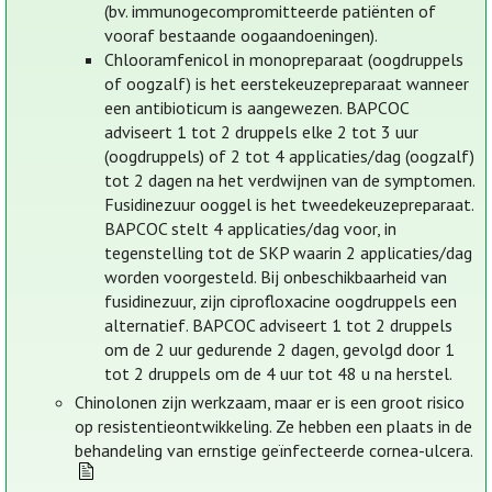
(bv. immunogecompromitteerde patiënten of
vooraf bestaande oogaandoeningen).
Chlooramfenicol in monopreparaat (oogdruppels
of oogzalf) is het eerstekeuzepreparaat wanneer
een antibioticum is aangewezen. BAPCOC
adviseert 1 tot 2 druppels elke 2 tot 3 uur
(oogdruppels) of 2 tot 4 applicaties/dag (oogzalf)
tot 2 dagen na het verdwijnen van de symptomen.
Fusidinezuur ooggel is het tweedekeuzepreparaat.
BAPCOC stelt 4 applicaties/dag voor, in
tegenstelling tot de SKP waarin 2 applicaties/dag
worden voorgesteld. Bij onbeschikbaarheid van
fusidinezuur, zijn ciprofloxacine oogdruppels een
alternatief. BAPCOC adviseert 1 tot 2 druppels
om de 2 uur gedurende 2 dagen, gevolgd door 1
tot 2 druppels om de 4 uur tot 48 u na herstel.
Chinolonen zijn werkzaam, maar er is een groot risico
op resistentieontwikkeling. Ze hebben een plaats in de
behandeling van ernstige geïnfecteerde cornea-ulcera.