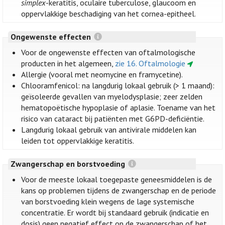
simplex
-keratitis, oculaire tuberculose, glaucoom en
oppervlakkige beschadiging van het cornea-epitheel.
Ongewenste effecten
Voor de ongewenste effecten van oftalmologische
producten in het algemeen,
zie 16. Oftalmologie
Allergie (vooral met neomycine en framycetine).
Chlooramfenicol: na langdurig lokaal gebruik (> 1 maand):
geïsoleerde gevallen van myelodysplasie; zeer zelden
hematopoëtische hypoplasie of aplasie. Toename van het
risico van cataract bij patiënten met G6PD-deficiëntie.
Langdurig lokaal gebruik van antivirale middelen kan
leiden tot oppervlakkige keratitis.
Zwangerschap en borstvoeding
Voor de meeste lokaal toegepaste geneesmiddelen is de
kans op problemen tijdens de zwangerschap en de periode
van borstvoeding klein wegens de lage systemische
concentratie. Er wordt bij standaard gebruik (indicatie en
dosis) geen negatief effect op de zwangerschap of het