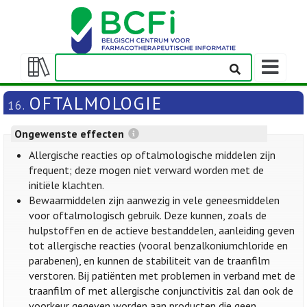
Weergeven
navigatieba
Weergeven/verbergen
inhoudstafel
OFTALMOLOGIE
16.
Ongewenste effecten
Allergische reacties op oftalmologische middelen zijn
frequent; deze mogen niet verward worden met de
initiële klachten.
Bewaarmiddelen zijn aanwezig in vele geneesmiddelen
voor oftalmologisch gebruik. Deze kunnen, zoals de
hulpstoffen en de actieve bestanddelen, aanleiding geven
tot allergische reacties (vooral benzalkoniumchloride en
parabenen), en kunnen de stabiliteit van de traanfilm
verstoren. Bij patiënten met problemen in verband met de
traanfilm of met allergische conjunctivitis zal dan ook de
voorkeur gegeven worden aan producten die geen