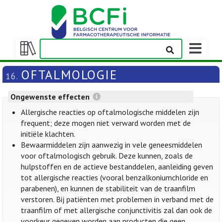
Weergeven
navigatieba
Weergeven/verbergen
inhoudstafel
OFTALMOLOGIE
16.
Ongewenste effecten
Allergische reacties op oftalmologische middelen zijn
frequent; deze mogen niet verward worden met de
initiële klachten.
Bewaarmiddelen zijn aanwezig in vele geneesmiddelen
voor oftalmologisch gebruik. Deze kunnen, zoals de
hulpstoffen en de actieve bestanddelen, aanleiding geven
tot allergische reacties (vooral benzalkoniumchloride en
parabenen), en kunnen de stabiliteit van de traanfilm
verstoren. Bij patiënten met problemen in verband met de
traanfilm of met allergische conjunctivitis zal dan ook de
voorkeur gegeven worden aan producten die geen