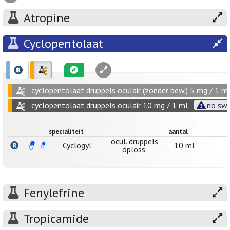
Atropine
Cyclopentolaat
cyclopentolaat druppels oculair (zonder bew.) 5 mg / 1 m
cyclopentolaat druppels oculair 10 mg / 1 ml
no swi
specialiteit
aantal
ocul. druppels
Cyclogyl
10 ml
oploss.
Fenylefrine
Tropicamide