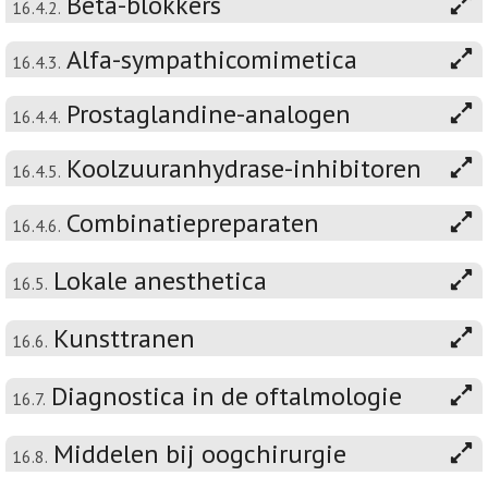
Bèta-blokkers
16.4.2.
Alfa-sympathicomimetica
16.4.3.
Prostaglandine-analogen
16.4.4.
Koolzuuranhydrase-inhibitoren
16.4.5.
Combinatiepreparaten
16.4.6.
Lokale anesthetica
16.5.
Kunsttranen
16.6.
Diagnostica in de oftalmologie
16.7.
Middelen bij oogchirurgie
16.8.