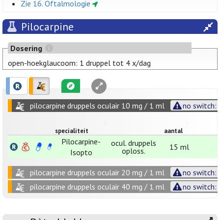
Zie 16. Oftalmologie
Pilocarpine
Dosering
open-hoekglaucoom: 1 druppel tot 4 x/dag
pilocarpine druppels oculair 10 mg / 1 ml
no switch: 
specialiteit
aantal
Pilocarpine-
ocul. druppels
15 ml
oploss.
Isopto
pilocarpine druppels oculair 20 mg / 1 ml
no switch: 
pilocarpine druppels oculair 40 mg / 1 ml
no switch: 