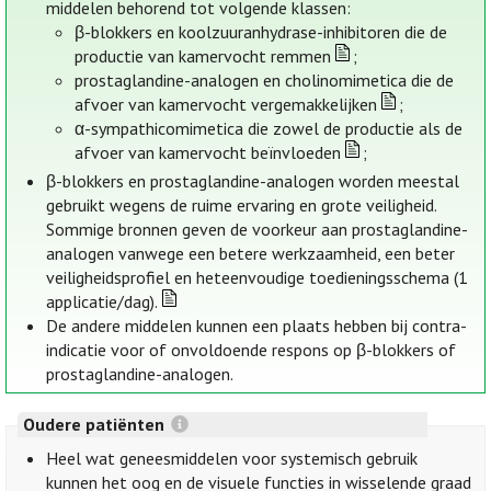
middelen behorend tot volgende klassen:
β-blokkers en koolzuuranhydrase-inhibitoren die de
productie van kamervocht remmen
;
prostaglandine-analogen en cholinomimetica die de
afvoer van kamervocht vergemakkelijken
;
α-sympathicomimetica die zowel de productie als de
afvoer van kamervocht beïnvloeden
;
β-blokkers en prostaglandine-analogen worden meestal
gebruikt wegens de ruime ervaring en grote veiligheid.
Sommige bronnen geven de voorkeur aan prostaglandine-
analogen vanwege een betere werkzaamheid, een beter
veiligheidsprofiel en heteenvoudige toedieningsschema (1
applicatie/dag).
De andere middelen kunnen een plaats hebben bij contra-
indicatie voor of onvoldoende respons op β-blokkers of
prostaglandine-analogen.
Oudere patiënten
Heel wat geneesmiddelen voor systemisch gebruik
kunnen het oog en de visuele functies in wisselende graad