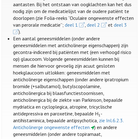
aantasten. Bij het ontstaan van oogklachten kan het dus
nodig zijn om de medicatielijst van de oudere patiënt te
doorlopen (zie Folia-reeks “Oculaire ongewenste effecten
van perorale medicatie”;
deel 1
,
deel 2
et
deel 3
).
Een aantal geneesmiddelen (onder andere
geneesmiddelen met anticholinerge eigenschappen) zijn
gecontra-indiceerd bij patiënten met (een verhoogd risico
op) glaucoom. Volgende geneesmiddelen kunnen bij
mensen die hiervoor gevoelig zijn acuut gesloten
hoekglaucoom uitlokken: geneesmiddelen met
anticholinerge eigenschappen (onder andere ipratropium
bromide (+salbutamol), butylscopolamine,
anticholinergica bij blaasfunctiestoornissen,
anticholinergica bij de ziekte van Parkinson, bepaalde
mydriatica en cycloplegica, atropine, tricyclische
antidepressiva en paroxetine, bepaalde H
-
1
antihistaminica, bepaalde antipsychotica,
zie Inl.6.2.3.
Anticholinerge ongewenste effecten
) en andere
geneesmiddelen (onder andere topiramaat,