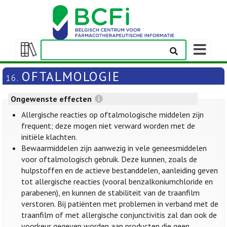
Weergeven
navigatieba
Weergeven/verbergen
inhoudstafel
OFTALMOLOGIE
16.
Ongewenste effecten
Allergische reacties op oftalmologische middelen zijn
frequent; deze mogen niet verward worden met de
initiële klachten.
Bewaarmiddelen zijn aanwezig in vele geneesmiddelen
voor oftalmologisch gebruik. Deze kunnen, zoals de
hulpstoffen en de actieve bestanddelen, aanleiding geven
tot allergische reacties (vooral benzalkoniumchloride en
parabenen), en kunnen de stabiliteit van de traanfilm
verstoren. Bij patiënten met problemen in verband met de
traanfilm of met allergische conjunctivitis zal dan ook de
voorkeur gegeven worden aan producten die geen