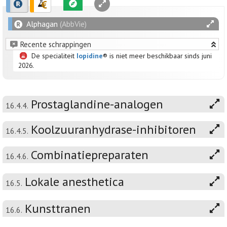
Alphagan
(AbbVie)
Recente schrappingen
De specialiteit
Iopidine
® is niet meer beschikbaar sinds juni
2026.
Prostaglandine-analogen
16.4.4.
Koolzuuranhydrase-inhibitoren
16.4.5.
Combinatiepreparaten
16.4.6.
Lokale anesthetica
16.5.
Kunsttranen
16.6.