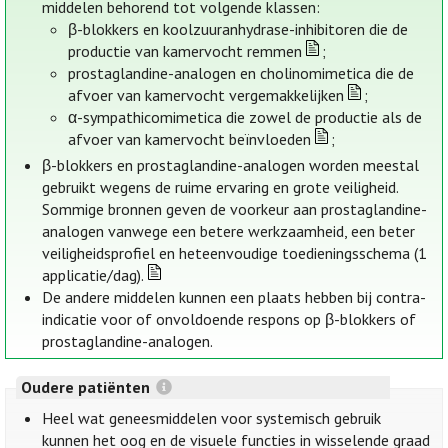
middelen behorend tot volgende klassen:
β-blokkers en koolzuuranhydrase-inhibitoren die de
productie van kamervocht remmen
;
prostaglandine-analogen en cholinomimetica die de
afvoer van kamervocht vergemakkelijken
;
α-sympathicomimetica die zowel de productie als de
afvoer van kamervocht beïnvloeden
;
β-blokkers en prostaglandine-analogen worden meestal
gebruikt wegens de ruime ervaring en grote veiligheid.
Sommige bronnen geven de voorkeur aan prostaglandine-
analogen vanwege een betere werkzaamheid, een beter
veiligheidsprofiel en heteenvoudige toedieningsschema (1
applicatie/dag).
De andere middelen kunnen een plaats hebben bij contra-
indicatie voor of onvoldoende respons op β-blokkers of
prostaglandine-analogen.
Oudere patiënten
Heel wat geneesmiddelen voor systemisch gebruik
kunnen het oog en de visuele functies in wisselende graad