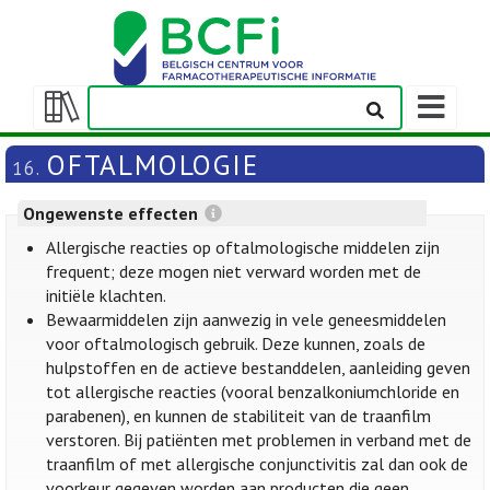
Weergeven
navigatieba
Weergeven/verbergen
inhoudstafel
OFTALMOLOGIE
16.
Ongewenste effecten
Allergische reacties op oftalmologische middelen zijn
frequent; deze mogen niet verward worden met de
initiële klachten.
Bewaarmiddelen zijn aanwezig in vele geneesmiddelen
voor oftalmologisch gebruik. Deze kunnen, zoals de
hulpstoffen en de actieve bestanddelen, aanleiding geven
tot allergische reacties (vooral benzalkoniumchloride en
parabenen), en kunnen de stabiliteit van de traanfilm
verstoren. Bij patiënten met problemen in verband met de
traanfilm of met allergische conjunctivitis zal dan ook de
voorkeur gegeven worden aan producten die geen