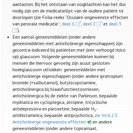
aantasten. Bij het ontstaan van oogklachten kan het dus
nodig zijn om de medicatielijst van de oudere patiënt te
doorlopen (zie Folia-reeks “Oculaire ongewenste effecten
van perorale medicatie”;
deel 1
,
deel 2
et
deel 3
).
Een aantal geneesmiddelen (onder andere
geneesmiddelen met anticholinerge eigenschappen) zijn
gecontra-indiceerd bij patiënten met (een verhoogd risico
op) glaucoom. Volgende geneesmiddelen kunnen bij
mensen die hiervoor gevoelig zijn acuut gesloten
hoekglaucoom uitlokken: geneesmiddelen met
anticholinerge eigenschappen (onder andere ipratropium
bromide (+salbutamol), butylscopolamine,
anticholinergica bij blaasfunctiestoornissen,
anticholinergica bij de ziekte van Parkinson, bepaalde
mydriatica en cycloplegica, atropine, tricyclische
antidepressiva en paroxetine, bepaalde H
-
1
antihistaminica, bepaalde antipsychotica,
zie Inl.6.2.3.
Anticholinerge ongewenste effecten
) en andere
geneesmiddelen (onder andere topiramaat,