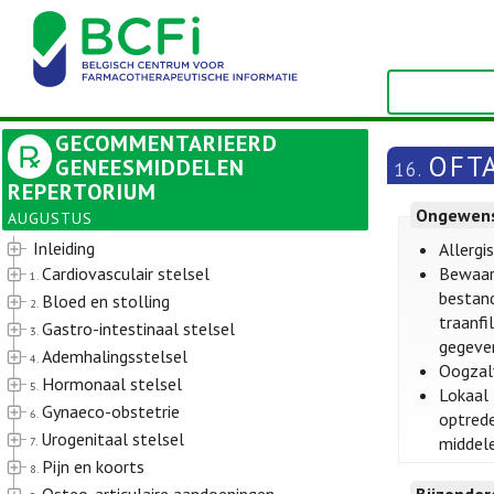
GECOMMENTARIEERD
OFT
GENEESMIDDELEN
16.
REPERTORIUM
Ongewens
AUGUSTUS
Inleiding
Allergi
Cardiovasculair stelsel
Bewaarm
1.
bestand
Bloed en stolling
2.
traanfi
Gastro-intestinaal stelsel
3.
gegeven
Ademhalingsstelsel
4.
Oogzalv
Hormonaal stelsel
5.
Lokaal 
Gynaeco-obstetrie
6.
optrede
Urogenitaal stelsel
middele
7.
Pijn en koorts
8.