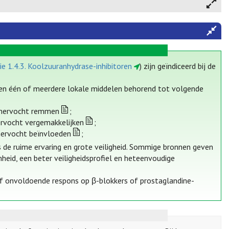
ie 1.4.3. Koolzuuranhydrase-inhibitoren
) zijn geïndiceerd bij de
n één of meerdere lokale middelen behorend tot volgende
kamervocht remmen
;
ervocht vergemakkelijken
;
mervocht beïnvloeden
;
de ruime ervaring en grote veiligheid. Sommige bronnen geven
id, een beter veiligheidsprofiel en heteenvoudige
of onvoldoende respons op β-blokkers of prostaglandine-