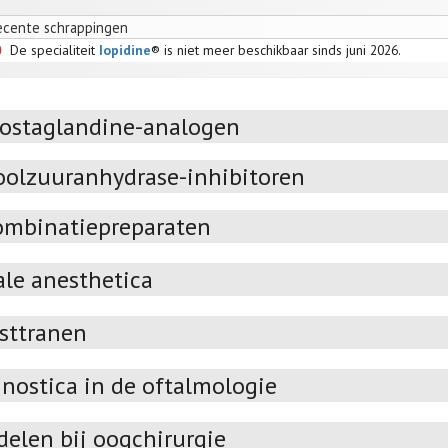
ecente schrappingen
De specialiteit
Iopidine
® is niet meer beschikbaar sinds juni 2026.
rostaglandine-analogen
oolzuuranhydrase-inhibitoren
ombinatiepreparaten
ale anesthetica
sttranen
nostica in de oftalmologie
delen bij oogchirurgie