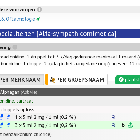
dere voorzorgen
16. Oftalmologie
pecialiteiten [Alfa-sympathicomimetica]
ering
praclonidine: 1 druppel tot 3 x/dag gedurende maximaal 1 maand (a
rimonidine: 1 druppel 2 x/dag in het aangedane oog (ongeveer 12 uu
PER MERKNAAM
PER GROEPSNAAM
plaatsb
Alphagan
(AbbVie)
onidine
,
tartraat
. druppels oploss.
1 x 5 ml
2
mg
/
1
ml
(
0,2 %
)
3 x 5 ml
2
mg
/
1
ml
(
0,2 %
)
t benzalkonium chloride)