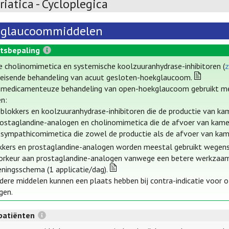
iatica - Cycloplegica
iglaucoommiddelen
tsbepaling
e cholinomimetica en systemische koolzuuranhydrase-inhibitoren (
z
eisende behandeling van acuut gesloten-hoekglaucoom.
e medicamenteuze behandeling van open-hoekglaucoom gebruikt me
en:
-blokkers en koolzuuranhydrase-inhibitoren die de productie van 
rostaglandine-analogen en cholinomimetica die de afvoer van kam
-sympathicomimetica die zowel de productie als de afvoer van ka
kkers en prostaglandine-analogen worden meestal gebruikt wegens 
orkeur aan prostaglandine-analogen vanwege een betere werkzaamhe
eningsschema (1 applicatie/dag).
dere middelen kunnen een plaats hebben bij contra-indicatie voor 
gen.
patiënten