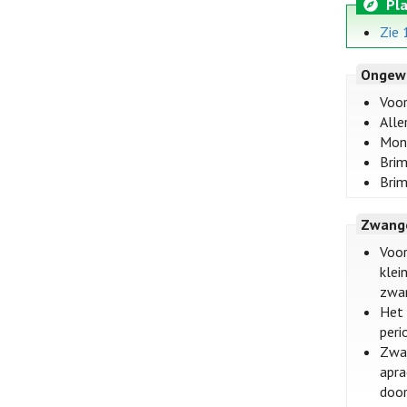
Pla
Zie 
Ongew
Voor
Alle
Mond
Brim
Brim
Zwange
Voor
klei
zwan
Het 
peri
Zwan
apra
door