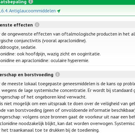
atsbepaling
16.4. Antiglaucoommiddelen
enste effecten
 de ongewenste effecten van oftalmologische producten in het 
rgische conjunctivitis (vooral apraclonidine).
droogte, sedatie.
onidine: ook hoofdpijn, wazig zicht en oogirritatie.
onidine en apraclonidine: oculaire hyperemie.
rschap en borstvoeding
 de meeste lokaal toegepaste geneesmiddelen is de kans op probl
n wegens de lage systemische concentratie. Er wordt bij standaard g
gerschap of het ongeboren kind verwacht.
is niet mogelijk om een uitspraak te doen over de veiligheid van g
ode van borstvoeding (geen of onvoldoende informatie beschikbaar)
gerschap: volgens onze bronnen gaat de voorkeur uit naar een beha
clonidine noodzakelijk blijkt, kan dat worden overwogen. Systemisch
 het traankanaal toe te drukken bij de toediening.