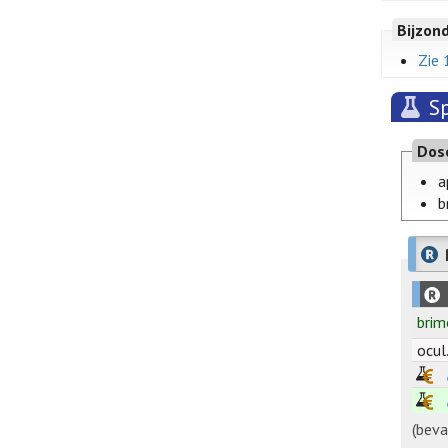
Bijzon
Zie 
S
Dos
a
b
brim
ocul
(beva