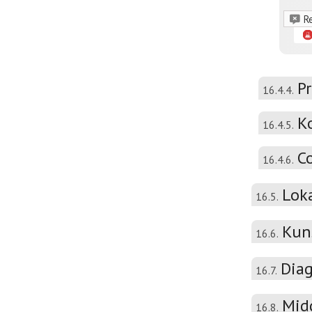
R
P
16.4.4.
K
16.4.5.
C
16.4.6.
Lok
16.5.
Kun
16.6.
Diag
16.7.
Mid
16.8.