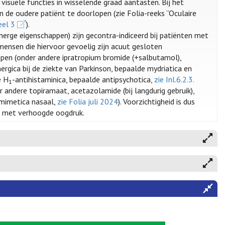
isuele functies in wisselende graad aantasten. Bij het
 de oudere patiënt te doorlopen (zie Folia-reeks “Oculaire
eel 3
).
rge eigenschappen) zijn gecontra-indiceerd bij patiënten met
mensen die hiervoor gevoelig zijn acuut gesloten
pen (onder andere ipratropium bromide (+salbutamol),
ergica bij de ziekte van Parkinson, bepaalde mydriatica en
e H
-antihistaminica, bepaalde antipsychotica,
zie Inl.6.2.3.
1
 andere topiramaat, acetazolamide (bij langdurig gebruik),
omimetica nasaal,
zie Folia juli 2024
). Voorzichtigheid is dus
n met verhoogde oogdruk.