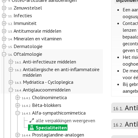
Osteo-articulaire aandoeningen
Bijzonde
9.
Zenuwstelsel
10.
Een aan
Infecties
oogsusp
11.
Immuniteit
Contact
12.
lenzen 
Antitumorale middelen
13.
bepaald
Mineralen en vitaminen
14.
gecontr
Dermatologie
15.
geven t
Oftalmologie
16.
Het ris
Anti-infectieuze middelen
16.1.
ooghoek
Antiallergische en anti-inflammatoire
De mees
16.2.
middelen
voor éé
Mydriatica - Cycloplegica
16.3.
Bij geb
Antiglaucoommiddelen
aangeb
16.4.
Cholinomimetica
16.4.1.
Bèta-blokkers
Ant
16.4.2.
16.1.
Alfa-sympathicomimetica
16.4.3.
alle verpakkingen weergeven
Ant
16.2.
Specialiteiten
Prostaglandine-analogen
16.4.4.