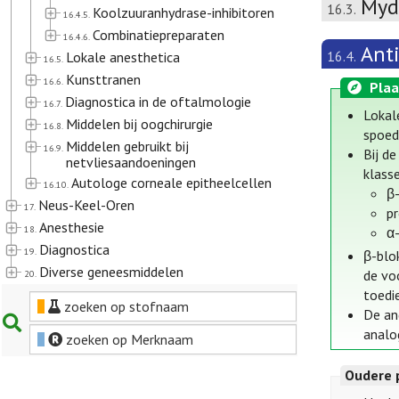
Mydr
16.3.
Koolzuuranhydrase-inhibitoren
16.4.5.
Combinatiepreparaten
16.4.6.
Ant
16.4.
Lokale anesthetica
16.5.
Kunsttranen
16.6.
Plaa
Diagnostica in de oftalmologie
16.7.
Lokal
Middelen bij oogchirurgie
16.8.
spoed
Middelen gebruikt bij
16.9.
Bij d
netvliesaandoeningen
klass
Autologe corneale epitheelcellen
16.10.
β
Neus-Keel-Oren
17.
p
Anesthesie
18.
α
Diagnostica
19.
β-blo
Diverse geneesmiddelen
de vo
20.
toedi
zoeken op stofnaam
De an
analo
zoeken op Merknaam
Oudere 