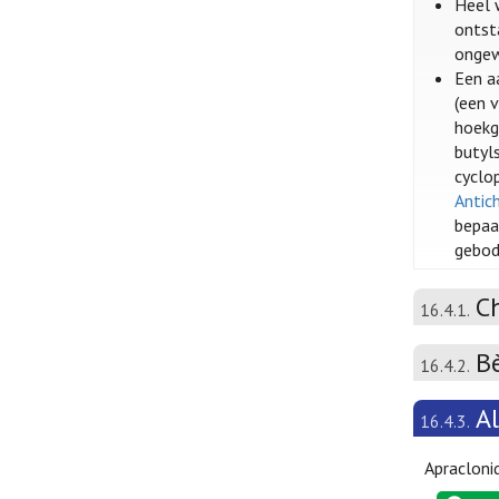
Heel 
ontst
ongew
Een a
(een 
hoekg
butyls
cyclop
Antic
bepaa
gebod
C
16.4.1.
B
16.4.2.
A
16.4.3.
Apraclonid