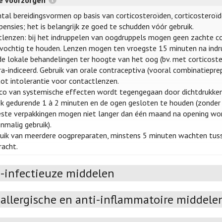
re voorzorgen
tal bereidingsvormen op basis van corticosteroïden, corticosteroïd
ensies; het is belangrijk ze goed te schudden vóór gebruik.
lenzen: bij het indruppelen van oogdruppels mogen geen zachte co
vochtig te houden. Lenzen mogen ten vroegste 15 minuten na indr
e lokale behandelingen ter hoogte van het oog (bv. met corticoster
a-indiceerd. Gebruik van orale contraceptiva (vooral combinatiepr
ot intolerantie voor contactlenzen.
ico van systemische effecten wordt tegengegaan door dichtdrukken
 gedurende 1 à 2 minuten en de ogen gesloten te houden (zonder 
te verpakkingen mogen niet langer dan één maand na opening worde
nmalig gebruik).
ruik van meerdere oogpreparaten, minstens 5 minuten wachten tu
racht.
i-infectieuze middelen
iallergische en anti-inflammatoire middele