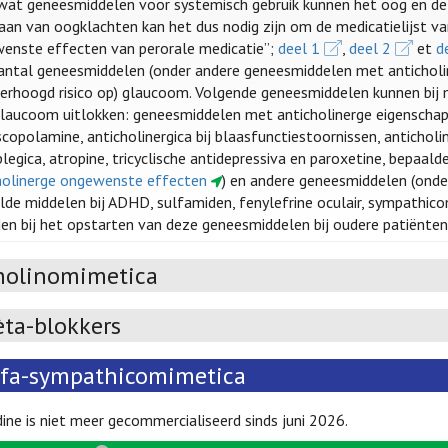
wat geneesmiddelen voor systemisch gebruik kunnen het oog en de v
aan van oogklachten kan het dus nodig zijn om de medicatielijst van
enste effecten van perorale medicatie”;
deel 1
,
deel 2
et
d
antal geneesmiddelen (onder andere geneesmiddelen met anticholine
verhoogd risico op) glaucoom. Volgende geneesmiddelen kunnen bij 
laucoom uitlokken: geneesmiddelen met anticholinerge eigenschap
copolamine, anticholinergica bij blaasfunctiestoornissen, anticholin
legica, atropine, tricyclische antidepressiva en paroxetine, bepaald
holinerge ongewenste effecten
) en andere geneesmiddelen (onder
lde middelen bij ADHD, sulfamiden, fenylefrine oculair, sympathic
en bij het opstarten van deze geneesmiddelen bij oudere patiënte
holinomimetica
èta-blokkers
lfa-sympathicomimetica
ine is niet meer gecommercialiseerd sinds juni 2026.