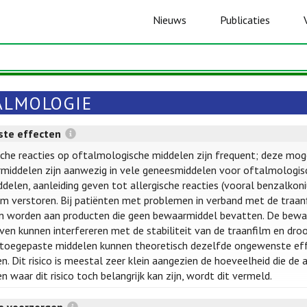
Nieuws
Publicaties
ALMOLOGIE
te effecten
sche reacties op oftalmologische middelen zijn frequent; deze mog
iddelen zijn aanwezig in vele geneesmiddelen voor oftalmologisch
delen, aanleiding geven tot allergische reacties (vooral benzalkoni
lm verstoren. Bij patiënten met problemen in verband met de traanf
 worden aan producten die geen bewaarmiddel bevatten. De bewaar
en kunnen interfereren met de stabiliteit van de traanfilm en dro
toegepaste middelen kunnen theoretisch dezelfde ongewenste effe
n. Dit risico is meestal zeer klein aangezien de hoeveelheid die de a
n waar dit risico toch belangrijk kan zijn, wordt dit vermeld.