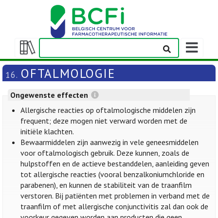
Weergeven
navigatieba
Weergeven/verbergen
inhoudstafel
OFTALMOLOGIE
16.
Ongewenste effecten
Allergische reacties op oftalmologische middelen zijn
frequent; deze mogen niet verward worden met de
initiële klachten.
Bewaarmiddelen zijn aanwezig in vele geneesmiddelen
voor oftalmologisch gebruik. Deze kunnen, zoals de
hulpstoffen en de actieve bestanddelen, aanleiding geven
tot allergische reacties (vooral benzalkoniumchloride en
parabenen), en kunnen de stabiliteit van de traanfilm
verstoren. Bij patiënten met problemen in verband met de
traanfilm of met allergische conjunctivitis zal dan ook de
voorkeur gegeven worden aan producten die geen