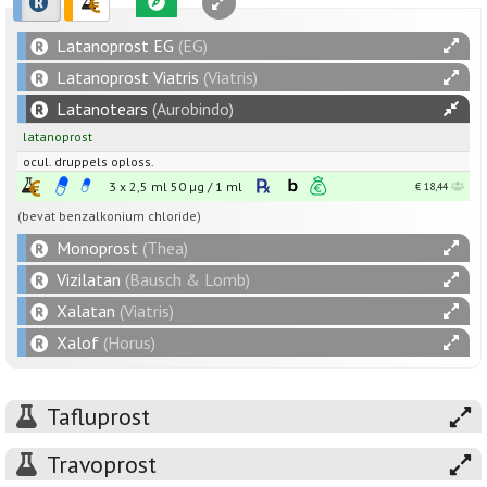
Latanoprost EG
(EG)
Latanoprost Viatris
(Viatris)
Latanotears
(Aurobindo)
latanoprost
ocul. druppels oploss.
3 x 2,5 ml
50
µg
/
1
ml
€ 18,44
(bevat benzalkonium chloride)
Monoprost
(Thea)
Vizilatan
(Bausch & Lomb)
Xalatan
(Viatris)
Xalof
(Horus)
Tafluprost
Travoprost