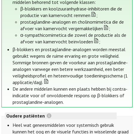
middelen behorend tot volgende klassen:
β-blokkers en koolzuuranhydrase-inhibitoren die de
productie van kamervocht remmen
;
prostaglandine-analogen en cholinomimetica die de
afvoer van kamervocht vergemakkelijken
;
α-sympathicomimetica die zowel de productie als de
afvoer van kamervocht beïnvloeden
;
β-blokkers en prostaglandine-analogen worden meestal
gebruikt wegens de ruime ervaring en grote veiligheid.
Sommige bronnen geven de voorkeur aan prostaglandine-
analogen vanwege een betere werkzaamheid, een beter
veiligheidsprofiel en heteenvoudige toedieningsschema (1
applicatie/dag).
De andere middelen kunnen een plaats hebben bij contra-
indicatie voor of onvoldoende respons op β-blokkers of
prostaglandine-analogen.
Oudere patiënten
Heel wat geneesmiddelen voor systemisch gebruik
kunnen het oog en de visuele functies in wisselende graad