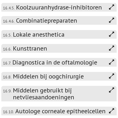
Koolzuuranhydrase-inhibitoren
16.4.5.
Combinatiepreparaten
16.4.6.
Lokale anesthetica
16.5.
Kunsttranen
16.6.
Diagnostica in de oftalmologie
16.7.
Middelen bij oogchirurgie
16.8.
Middelen gebruikt bij
16.9.
netvliesaandoeningen
Autologe corneale epitheelcellen
16.10.