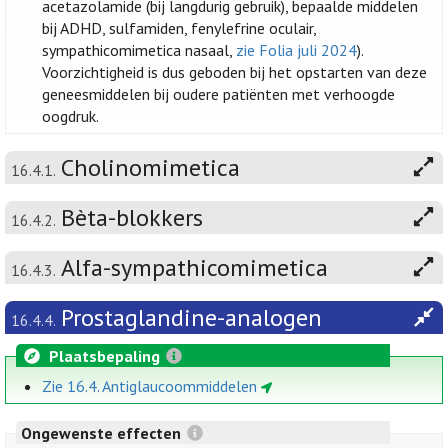
acetazolamide (bij langdurig gebruik), bepaalde middelen
bij ADHD, sulfamiden, fenylefrine oculair,
sympathicomimetica nasaal,
zie Folia juli 2024
).
Voorzichtigheid is dus geboden bij het opstarten van deze
geneesmiddelen bij oudere patiënten met verhoogde
oogdruk.
Cholinomimetica
16.4.1.
Bèta-blokkers
16.4.2.
Alfa-sympathicomimetica
16.4.3.
Prostaglandine-analogen
16.4.4.
Plaatsbepaling
Zie 16.4. Antiglaucoommiddelen
Ongewenste effecten