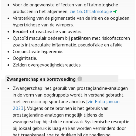
Voor de ongewenste effecten van oftalmologische
producten in het algemeen,
zie 16. Oftalmologie
Versterking van de pigmentatie van de iris en de oogleden;
hypertrichose van de wimpers.
Recidief of reactivatie van uveïtis.
Cystoïd maculair oedeem bij patiënten met risicofactoren
zoals intraoculaire inflammatie, pseudofakie en afakie.
Conjunctivale hyperemie.
Oogirritatie.
Zelden overgevoeligheidsreacties.
Zwangerschap en borstvoeding
Zwangerschap: het gebruik van prostaglandine-analogen
in de vorm van oogdruppels wordt in verband gebracht
met een risico op spontane abortus [
zie Folia januari
2023
]. Volgens onze bronnen is het gebruik van
prostaglandine-analogen mogelijk tijdens de
zwangerschap bij strikte noodzaak. Systemische resorptie
bij lokaal gebruik is laag en kan worden verminderd door
het traankanaal toe te drukken bij de toediening.