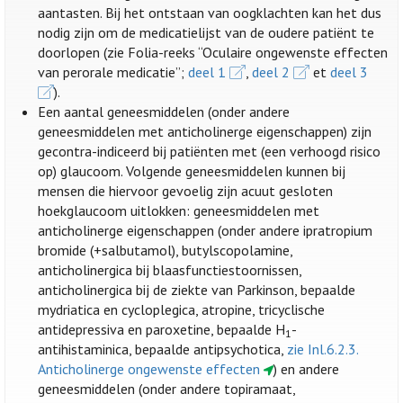
aantasten. Bij het ontstaan van oogklachten kan het dus
nodig zijn om de medicatielijst van de oudere patiënt te
doorlopen (zie Folia-reeks “Oculaire ongewenste effecten
van perorale medicatie”;
deel 1
,
deel 2
et
deel 3
).
Een aantal geneesmiddelen (onder andere
geneesmiddelen met anticholinerge eigenschappen) zijn
gecontra-indiceerd bij patiënten met (een verhoogd risico
op) glaucoom. Volgende geneesmiddelen kunnen bij
mensen die hiervoor gevoelig zijn acuut gesloten
hoekglaucoom uitlokken: geneesmiddelen met
anticholinerge eigenschappen (onder andere ipratropium
bromide (+salbutamol), butylscopolamine,
anticholinergica bij blaasfunctiestoornissen,
anticholinergica bij de ziekte van Parkinson, bepaalde
mydriatica en cycloplegica, atropine, tricyclische
antidepressiva en paroxetine, bepaalde H
-
1
antihistaminica, bepaalde antipsychotica,
zie Inl.6.2.3.
Anticholinerge ongewenste effecten
) en andere
geneesmiddelen (onder andere topiramaat,