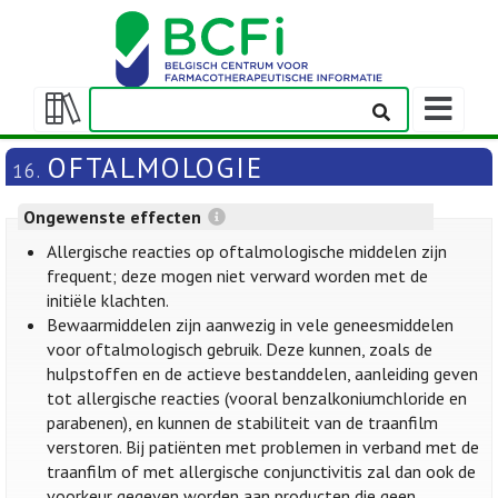
Weergeven
navigatieba
Weergeven/verbergen
inhoudstafel
OFTALMOLOGIE
16.
Ongewenste effecten
Allergische reacties op oftalmologische middelen zijn
frequent; deze mogen niet verward worden met de
initiële klachten.
Bewaarmiddelen zijn aanwezig in vele geneesmiddelen
voor oftalmologisch gebruik. Deze kunnen, zoals de
hulpstoffen en de actieve bestanddelen, aanleiding geven
tot allergische reacties (vooral benzalkoniumchloride en
parabenen), en kunnen de stabiliteit van de traanfilm
verstoren. Bij patiënten met problemen in verband met de
traanfilm of met allergische conjunctivitis zal dan ook de
voorkeur gegeven worden aan producten die geen