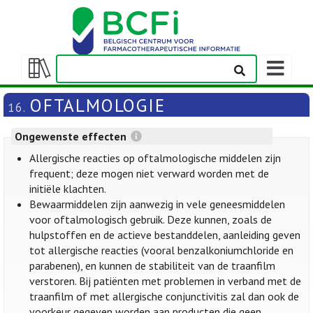
Weergeven
navigatieba
Weergeven/verbergen
inhoudstafel
OFTALMOLOGIE
16.
Ongewenste effecten
Allergische reacties op oftalmologische middelen zijn
frequent; deze mogen niet verward worden met de
initiële klachten.
Bewaarmiddelen zijn aanwezig in vele geneesmiddelen
voor oftalmologisch gebruik. Deze kunnen, zoals de
hulpstoffen en de actieve bestanddelen, aanleiding geven
tot allergische reacties (vooral benzalkoniumchloride en
parabenen), en kunnen de stabiliteit van de traanfilm
verstoren. Bij patiënten met problemen in verband met de
traanfilm of met allergische conjunctivitis zal dan ook de
voorkeur gegeven worden aan producten die geen