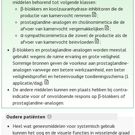
middelen behorend tot volgende klassen:
β-blokkers en koolzuuranhydrase-inhibitoren die de
productie van kamervocht remmen
;
prostaglandine-analogen en cholinomimetica die de
afvoer van kamervocht vergemakkelijken
;
α-sympathicomimetica die zowel de productie als de
afvoer van kamervocht beïnvloeden
;
β-blokkers en prostaglandine-analogen worden meestal
gebruikt wegens de ruime ervaring en grote veiligheid.
Sommige bronnen geven de voorkeur aan prostaglandine-
analogen vanwege een betere werkzaamheid, een beter
veiligheidsprofiel en heteenvoudige toedieningsschema (1
applicatie/dag).
De andere middelen kunnen een plaats hebben bij contra-
indicatie voor of onvoldoende respons op β-blokkers of
prostaglandine-analogen.
Oudere patiënten
Heel wat geneesmiddelen voor systemisch gebruik
kunnen het oog en de visuele functies in wisselende graad