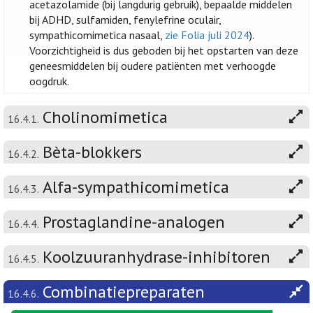
acetazolamide (bij langdurig gebruik), bepaalde middelen
bij ADHD, sulfamiden, fenylefrine oculair,
sympathicomimetica nasaal,
zie Folia juli 2024
).
Voorzichtigheid is dus geboden bij het opstarten van deze
geneesmiddelen bij oudere patiënten met verhoogde
oogdruk.
Cholinomimetica
16.4.1.
Bèta-blokkers
16.4.2.
Alfa-sympathicomimetica
16.4.3.
Prostaglandine-analogen
16.4.4.
Koolzuuranhydrase-inhibitoren
16.4.5.
Combinatiepreparaten
16.4.6.