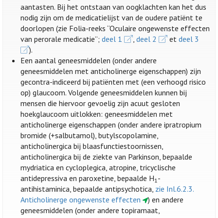
aantasten. Bij het ontstaan van oogklachten kan het dus
nodig zijn om de medicatielijst van de oudere patiënt te
doorlopen (zie Folia-reeks “Oculaire ongewenste effecten
van perorale medicatie”;
deel 1
,
deel 2
et
deel 3
).
Een aantal geneesmiddelen (onder andere
geneesmiddelen met anticholinerge eigenschappen) zijn
gecontra-indiceerd bij patiënten met (een verhoogd risico
op) glaucoom. Volgende geneesmiddelen kunnen bij
mensen die hiervoor gevoelig zijn acuut gesloten
hoekglaucoom uitlokken: geneesmiddelen met
anticholinerge eigenschappen (onder andere ipratropium
bromide (+salbutamol), butylscopolamine,
anticholinergica bij blaasfunctiestoornissen,
anticholinergica bij de ziekte van Parkinson, bepaalde
mydriatica en cycloplegica, atropine, tricyclische
antidepressiva en paroxetine, bepaalde H
-
1
antihistaminica, bepaalde antipsychotica,
zie Inl.6.2.3.
Anticholinerge ongewenste effecten
) en andere
geneesmiddelen (onder andere topiramaat,