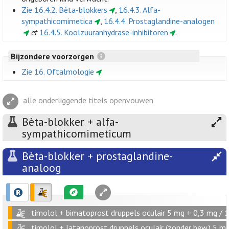
Zie 16.4.2. Bèta-blokkers
,
16.4.3. Alfa-
sympathicomimetica
,
16.4.4. Prostaglandine-analogen
et
16.4.5. Koolzuuranhydrase-inhibitoren
.
Bijzondere voorzorgen
Zie 16. Oftalmologie
alle onderliggende titels openvouwen
Bèta-blokker + alfa-
sympathicomimeticum
Bèta-blokker + prostaglandine-
analoog
timolol + bimatoprost druppels oculair 5 mg + 0,3 mg / 
timolol + latanoprost druppels oculair (zonder bew.) 5 m