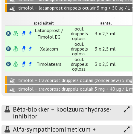
timolol + latanoprost druppels oculair 5 mg + 50 µg / 1 
specialiteit
aantal
ocul.
Latanoprost /
druppels
3 x 2,5 ml
Timolol EG
oploss.
ocul.
Xalacom
druppels
3 x 2,5 ml
oploss.
ocul.
Timolatears
druppels
3 x 2,5 ml
oploss.
timolol + travoprost druppels oculair (zonder bew.) 5 mg 
timolol + travoprost druppels oculair 5 mg + 40 µg / 1 m
Bèta-blokker + koolzuuranhydrase-
inhibitor
Alfa-sympathicomimeticum +