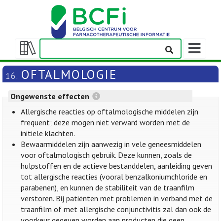
Weergeven
navigatieba
Weergeven/verbergen
inhoudstafel
OFTALMOLOGIE
16.
Ongewenste effecten
Allergische reacties op oftalmologische middelen zijn
frequent; deze mogen niet verward worden met de
initiële klachten.
Bewaarmiddelen zijn aanwezig in vele geneesmiddelen
voor oftalmologisch gebruik. Deze kunnen, zoals de
hulpstoffen en de actieve bestanddelen, aanleiding geven
tot allergische reacties (vooral benzalkoniumchloride en
parabenen), en kunnen de stabiliteit van de traanfilm
verstoren. Bij patiënten met problemen in verband met de
traanfilm of met allergische conjunctivitis zal dan ook de
voorkeur gegeven worden aan producten die geen