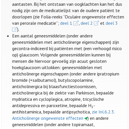
aantasten. Bij het ontstaan van oogklachten kan het dus
nodig zijn om de medicatielijst van de oudere patiënt te
doorlopen (zie Folia-reeks “Oculaire ongewenste effecten
van perorale medicatie”;
deel 1
,
deel 2
et
deel 3
).
Een aantal geneesmiddelen (onder andere
geneesmiddelen met anticholinerge eigenschappen) zijn
gecontra-indiceerd bij patiënten met (een verhoogd risico
op) glaucoom. Volgende geneesmiddelen kunnen bij
mensen die hiervoor gevoelig zijn acuut gesloten
hoekglaucoom uitlokken: geneesmiddelen met
anticholinerge eigenschappen (onder andere ipratropium
bromide (+salbutamol), butylscopolamine,
anticholinergica bij blaasfunctiestoornissen,
anticholinergica bij de ziekte van Parkinson, bepaalde
mydriatica en cycloplegica, atropine, tricyclische
antidepressiva en paroxetine, bepaalde H
-
1
antihistaminica, bepaalde antipsychotica,
zie Inl.6.2.3.
Anticholinerge ongewenste effecten
) en andere
geneesmiddelen (onder andere topiramaat,