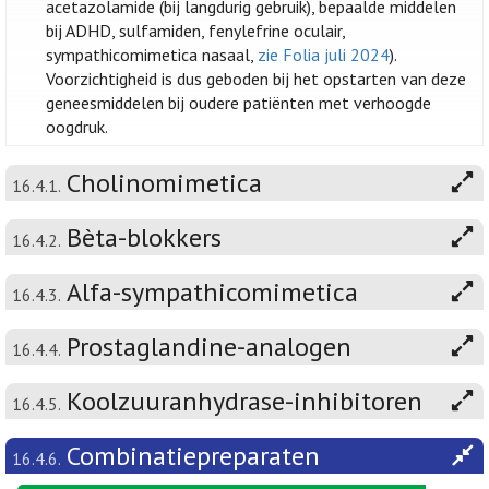
acetazolamide (bij langdurig gebruik), bepaalde middelen
bij ADHD, sulfamiden, fenylefrine oculair,
sympathicomimetica nasaal,
zie Folia juli 2024
).
Voorzichtigheid is dus geboden bij het opstarten van deze
geneesmiddelen bij oudere patiënten met verhoogde
oogdruk.
Cholinomimetica
16.4.1.
Bèta-blokkers
16.4.2.
Alfa-sympathicomimetica
16.4.3.
Prostaglandine-analogen
16.4.4.
Koolzuuranhydrase-inhibitoren
16.4.5.
Combinatiepreparaten
16.4.6.