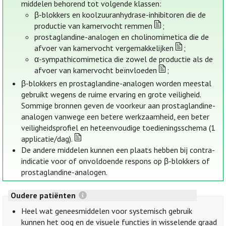
middelen behorend tot volgende klassen:
β-blokkers en koolzuuranhydrase-inhibitoren die de
productie van kamervocht remmen
;
prostaglandine-analogen en cholinomimetica die de
afvoer van kamervocht vergemakkelijken
;
α-sympathicomimetica die zowel de productie als de
afvoer van kamervocht beïnvloeden
;
β-blokkers en prostaglandine-analogen worden meestal
gebruikt wegens de ruime ervaring en grote veiligheid.
Sommige bronnen geven de voorkeur aan prostaglandine-
analogen vanwege een betere werkzaamheid, een beter
veiligheidsprofiel en heteenvoudige toedieningsschema (1
applicatie/dag).
De andere middelen kunnen een plaats hebben bij contra-
indicatie voor of onvoldoende respons op β-blokkers of
prostaglandine-analogen.
Oudere patiënten
Heel wat geneesmiddelen voor systemisch gebruik
kunnen het oog en de visuele functies in wisselende graad