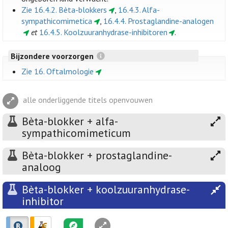
Zie 16.4.2. Bèta-blokkers
,
16.4.3. Alfa-
sympathicomimetica
,
16.4.4. Prostaglandine-analogen
et
16.4.5. Koolzuuranhydrase-inhibitoren
.
Bijzondere voorzorgen
Zie 16. Oftalmologie
alle onderliggende titels openvouwen
Bèta-blokker + alfa-
sympathicomimeticum
Bèta-blokker + prostaglandine-
analoog
Bèta-blokker + koolzuuranhydrase-
inhibitor