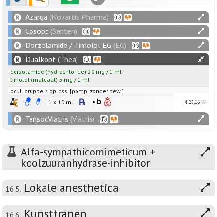
Azarga
(Novartis Pharma)
Cosopt
(Santen)
Dorzolamide / Timolol EG
(EG)
Dualkopt
(Thea)
dorzolamide
(hydrochloride)
20
mg
/
1
ml
timolol
(maleaat)
5
mg
/
1
ml
ocul. druppels oploss. [pomp, zonder bew.]
1 x 10 ml
€ 25,16
TensocViatris
(Viatris)
Alfa-sympathicomimeticum +
koolzuuranhydrase-inhibitor
Lokale anesthetica
16.5.
Kunsttranen
16.6.