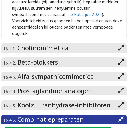
acetazolamide (bij langdurig gebruik), bepaalde middelen
bij ADHD, sulfamiden, fenylefrine oculair,
sympathicomimetica nasaal,
zie Folia juli 2024
).
Voorzichtigheid is dus geboden bij het opstarten van deze
geneesmiddelen bij oudere patiënten met verhoogde
oogdruk.
Cholinomimetica
16.4.1.
Bèta-blokkers
16.4.2.
Alfa-sympathicomimetica
16.4.3.
Prostaglandine-analogen
16.4.4.
Koolzuuranhydrase-inhibitoren
16.4.5.
Combinatiepreparaten
16.4.6.