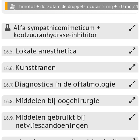
timolol + dorzolamide druppels oculair 5 mg + 20 mg / 1
Alfa-sympathicomimeticum +
koolzuuranhydrase-inhibitor
Lokale anesthetica
16.5.
Kunsttranen
16.6.
Diagnostica in de oftalmologie
16.7.
Middelen bij oogchirurgie
16.8.
Middelen gebruikt bij
16.9.
netvliesaandoeningen