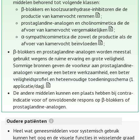
middelen behorend tot volgende klassen:
β-blokkers en koolzuuranhydrase-inhibitoren die de
productie van kamervocht remmen
;
prostaglandine-analogen en cholinomimetica die de
afvoer van kamervocht vergemakkelijken
;
α-sympathicomimetica die zowel de productie als de
afvoer van kamervocht beïnvloeden
;
β-blokkers en prostaglandine-analogen worden meestal
gebruikt wegens de ruime ervaring en grote veiligheid.
Sommige bronnen geven de voorkeur aan prostaglandine-
analogen vanwege een betere werkzaamheid, een beter
veiligheidsprofiel en heteenvoudige toedieningsschema (1
applicatie/dag).
De andere middelen kunnen een plaats hebben bij contra-
indicatie voor of onvoldoende respons op β-blokkers of
prostaglandine-analogen.
Oudere patiënten
Heel wat geneesmiddelen voor systemisch gebruik
kunnen het oog en de visuele functies in wisselende graad