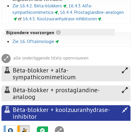
Zie 16.4.2. Bèta-blokkers
,
16.4.3. Alfa-
sympathicomimetica
,
16.4.4. Prostaglandine-analogen
et
16.4.5. Koolzuuranhydrase-inhibitoren
.
Bijzondere voorzorgen
Zie 16. Oftalmologie
alle onderliggende titels openvouwen
Bèta-blokker + alfa-
sympathicomimeticum
Bèta-blokker + prostaglandine-
analoog
Bèta-blokker + koolzuuranhydrase-
inhibitor