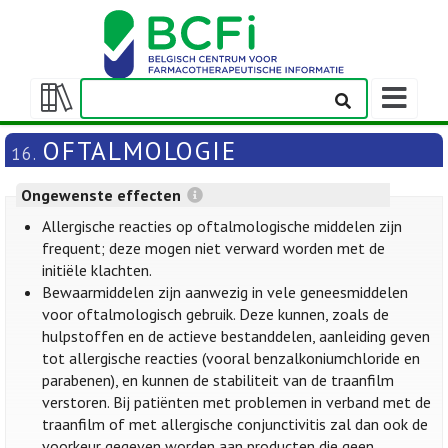
Weergeven
navigatieba
Weergeven/verbergen
inhoudstafel
OFTALMOLOGIE
16.
Ongewenste effecten
Allergische reacties op oftalmologische middelen zijn
frequent; deze mogen niet verward worden met de
initiële klachten.
Bewaarmiddelen zijn aanwezig in vele geneesmiddelen
voor oftalmologisch gebruik. Deze kunnen, zoals de
hulpstoffen en de actieve bestanddelen, aanleiding geven
tot allergische reacties (vooral benzalkoniumchloride en
parabenen), en kunnen de stabiliteit van de traanfilm
verstoren. Bij patiënten met problemen in verband met de
traanfilm of met allergische conjunctivitis zal dan ook de
voorkeur gegeven worden aan producten die geen