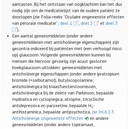
aantasten. Bij het ontstaan van oogklachten kan het dus
nodig zijn om de medicatielijst van de oudere patiënt te
doorlopen (zie Folia-reeks “Oculaire ongewenste effecten
van perorale medicatie”;
deel 1
,
deel 2
et
deel 3
).
Een aantal geneesmiddelen (onder andere
geneesmiddelen met anticholinerge eigenschappen) zijn
gecontra-indiceerd bij patiënten met (een verhoogd risico
op) glaucoom. Volgende geneesmiddelen kunnen bij
mensen die hiervoor gevoelig zijn acuut gesloten
hoekglaucoom uitlokken: geneesmiddelen met
anticholinerge eigenschappen (onder andere ipratropium
bromide (+salbutamol), butylscopolamine,
anticholinergica bij blaasfunctiestoornissen,
anticholinergica bij de ziekte van Parkinson, bepaalde
mydriatica en cycloplegica, atropine, tricyclische
antidepressiva en paroxetine, bepaalde H
-
1
antihistaminica, bepaalde antipsychotica,
zie Inl.6.2.3.
Anticholinerge ongewenste effecten
) en andere
geneesmiddelen (onder andere topiramaat,