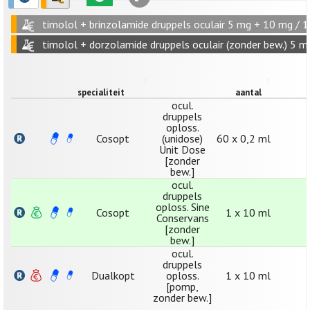
timolol + brinzolamide druppels oculair 5 mg + 10 mg / 1
timolol + dorzolamide druppels oculair (zonder bew.) 5 m
specialiteit
aantal
ocul.
druppels
oploss.
Cosopt
(unidose)
60 x 0,2 ml
Unit Dose
[zonder
bew.]
ocul.
druppels
oploss. Sine
Cosopt
1 x 10 ml
Conservans
[zonder
bew.]
ocul.
druppels
Dualkopt
oploss.
1 x 10 ml
[pomp,
zonder bew.]