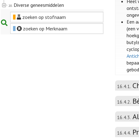
Heel 
Diverse geneesmiddelen
20.
ontst
ongew
zoeken op stofnaam
Een a
zoeken op Merknaam
(een 
hoekg
butyls
cyclop
Antic
bepaa
gebod
C
16.4.1.
B
16.4.2.
A
16.4.3.
P
16.4.4.