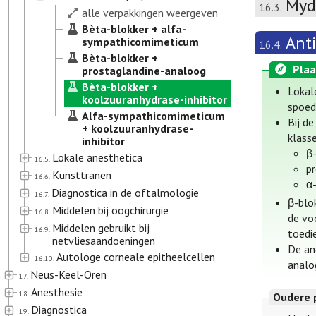
Mydr
16.3.
alle verpakkingen weergeven
Bèta-blokker + alfa-
Ant
sympathicomimeticum
16.4.
Bèta-blokker +
Plaa
prostaglandine-analoog
Bèta-blokker +
Lokal
koolzuuranhydrase-inhibitor
spoed
Alfa-sympathicomimeticum
Bij d
+ koolzuuranhydrase-
klass
inhibitor
β
Lokale anesthetica
16.5.
p
Kunsttranen
16.6.
α
Diagnostica in de oftalmologie
16.7.
β-blo
Middelen bij oogchirurgie
16.8.
de vo
Middelen gebruikt bij
16.9.
toedi
netvliesaandoeningen
De an
Autologe corneale epitheelcellen
16.10.
analo
Neus-Keel-Oren
17.
Anesthesie
18.
Oudere 
Diagnostica
19.