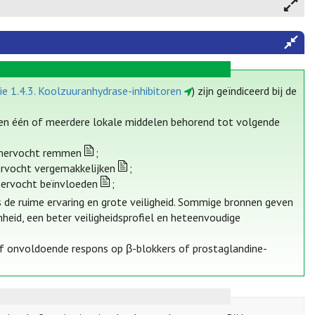
ie 1.4.3. Koolzuuranhydrase-inhibitoren
) zijn geïndiceerd bij de
n één of meerdere lokale middelen behorend tot volgende
kamervocht remmen
;
ervocht vergemakkelijken
;
mervocht beïnvloeden
;
de ruime ervaring en grote veiligheid. Sommige bronnen geven
id, een beter veiligheidsprofiel en heteenvoudige
of onvoldoende respons op β-blokkers of prostaglandine-