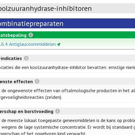
oolzuuranhydrase-inhibitoren
ombinatiepreparaten
atsbepaling
16.4. Antiglaucoommiddelen
-indicaties
ciaties die een koolzuuranhydrase-inhibitor bevatten: ernstige nierin
enste effecten
 de ongewenste effecten van oftalmologische producten in het 
gevoeligheidsreacties (zelden).
rschap en borstvoeding
 de meeste lokaal toegepaste geneesmiddelen is de kans op probl
n wegens de lage systemische concentratie. Er wordt bij standaard g
gerschap of het ongeboren kind verwacht.