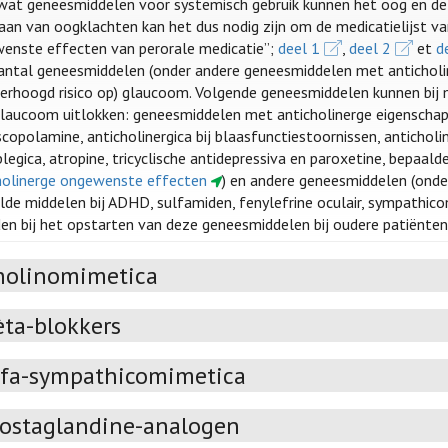
wat geneesmiddelen voor systemisch gebruik kunnen het oog en de v
aan van oogklachten kan het dus nodig zijn om de medicatielijst van
enste effecten van perorale medicatie”;
deel 1
,
deel 2
et
d
antal geneesmiddelen (onder andere geneesmiddelen met anticholine
verhoogd risico op) glaucoom. Volgende geneesmiddelen kunnen bij 
laucoom uitlokken: geneesmiddelen met anticholinerge eigenschap
copolamine, anticholinergica bij blaasfunctiestoornissen, anticholin
legica, atropine, tricyclische antidepressiva en paroxetine, bepaald
holinerge ongewenste effecten
) en andere geneesmiddelen (onder
lde middelen bij ADHD, sulfamiden, fenylefrine oculair, sympathic
en bij het opstarten van deze geneesmiddelen bij oudere patiënte
holinomimetica
èta-blokkers
lfa-sympathicomimetica
rostaglandine-analogen