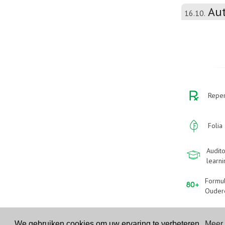
Aut
16.10.
Reper
Folia
Audito
learn
Formu
Ouder
We gebruiken cookies om uw ervaring te verbeteren.
Meer 