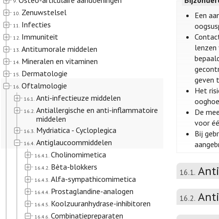
Osteo-articulaire aandoeningen
Bijzonde
9.
Zenuwstelsel
10.
Een aan
Infecties
oogsusp
11.
Immuniteit
Contact
12.
lenzen 
Antitumorale middelen
13.
bepaald
Mineralen en vitaminen
14.
gecontr
Dermatologie
15.
geven t
Oftalmologie
16.
Het ris
Anti-infectieuze middelen
16.1.
ooghoek
Antiallergische en anti-inflammatoire
De mees
16.2.
middelen
voor éé
Mydriatica - Cycloplegica
16.3.
Bij geb
Antiglaucoommiddelen
aangeb
16.4.
Cholinomimetica
16.4.1.
Bèta-blokkers
Ant
16.4.2.
16.1.
Alfa-sympathicomimetica
16.4.3.
Prostaglandine-analogen
16.4.4.
Ant
16.2.
Koolzuuranhydrase-inhibitoren
16.4.5.
Combinatiepreparaten
16.4.6.