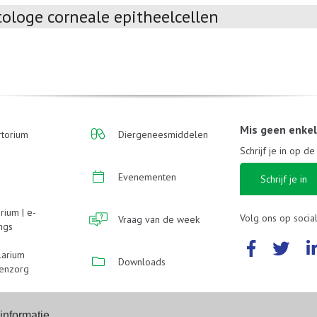
ologe corneale epitheelcellen
Mis geen enke
torium
Diergeneesmiddelen
Schrijf je in op d
Evenementen
Schrijf je in
rium | e-
Volg ons op socia
Vraag van de week
ings
larium
Downloads
enzorg
informatie