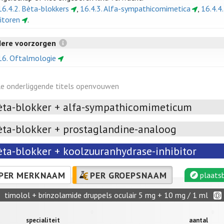
16.4.2. Bèta-blokkers
,
16.4.3. Alfa-sympathicomimetica
,
16.4.4
bitoren
.
dere voorzorgen
16. Oftalmologie
le onderliggende titels openvouwen
èta-blokker + alfa-sympathicomimeticum
èta-blokker + prostaglandine-analoog
èta-blokker + koolzuuranhydrase-inhibitor
PER MERKNAAM
PER GROEPSNAAM
plaatsb
timolol + brinzolamide druppels oculair 5 mg + 10 mg / 1 ml
specialiteit
aantal