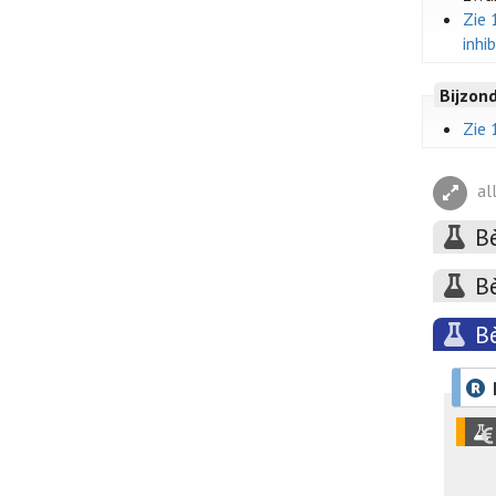
Zie 
inhi
Bijzon
Zie 
al
B
B
B