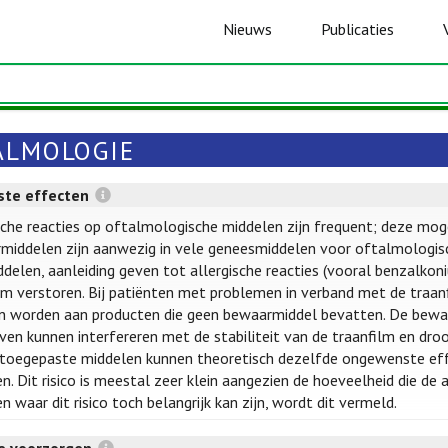
Nieuws
Publicaties
ALMOLOGIE
te effecten
sche reacties op oftalmologische middelen zijn frequent; deze mog
iddelen zijn aanwezig in vele geneesmiddelen voor oftalmologisch
delen, aanleiding geven tot allergische reacties (vooral benzalkoni
lm verstoren. Bij patiënten met problemen in verband met de traanf
 worden aan producten die geen bewaarmiddel bevatten. De bewaar
en kunnen interfereren met de stabiliteit van de traanfilm en dro
toegepaste middelen kunnen theoretisch dezelfde ongewenste effe
n. Dit risico is meestal zeer klein aangezien de hoeveelheid die de a
n waar dit risico toch belangrijk kan zijn, wordt dit vermeld.