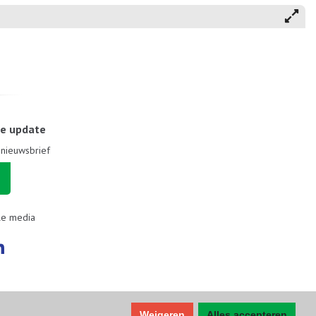
le update
e nieuwsbrief
le media
Weigeren
Alles accepteren