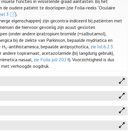
isuele functies in wisselende graad aantasten. Bij het
 de oudere patiënt te doorlopen (zie Folia-reeks “Oculaire
eel 3
).
rge eigenschappen) zijn gecontra-indiceerd bij patiënten met
mensen die hiervoor gevoelig zijn acuut gesloten
pen (onder andere ipratropium bromide (+salbutamol),
ergica bij de ziekte van Parkinson, bepaalde mydriatica en
e H
-antihistaminica, bepaalde antipsychotica,
zie Inl.6.2.3.
1
 andere topiramaat, acetazolamide (bij langdurig gebruik),
omimetica nasaal,
zie Folia juli 2024
). Voorzichtigheid is dus
n met verhoogde oogdruk.