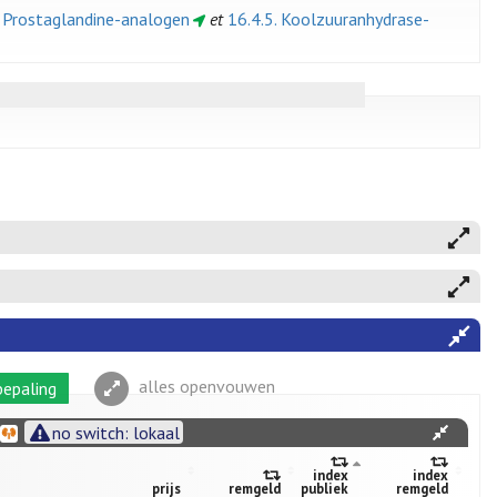
. Prostaglandine-analogen
et
16.4.5. Koolzuuranhydrase-
alles openvouwen
epaling
no switch: lokaal
index
index
prijs
remgeld
publiek
remgeld