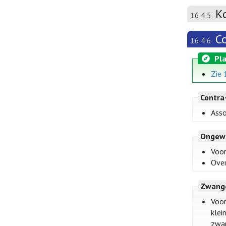
K
16.4.5.
C
16.4.6.
Pla
Zie 
Contra
Asso
Ongew
Voor
Over
Zwange
Voor
klei
zwan