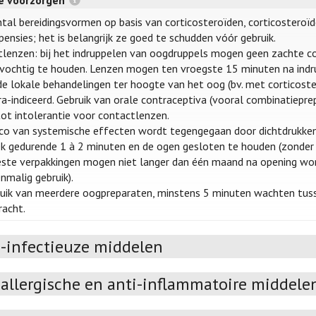
re voorzorgen
tal bereidingsvormen op basis van corticosteroïden, corticosteroïd
ensies; het is belangrijk ze goed te schudden vóór gebruik.
lenzen: bij het indruppelen van oogdruppels mogen geen zachte co
vochtig te houden. Lenzen mogen ten vroegste 15 minuten na indr
e lokale behandelingen ter hoogte van het oog (bv. met corticoster
a-indiceerd. Gebruik van orale contraceptiva (vooral combinatiepr
ot intolerantie voor contactlenzen.
ico van systemische effecten wordt tegengegaan door dichtdrukken
 gedurende 1 à 2 minuten en de ogen gesloten te houden (zonder 
te verpakkingen mogen niet langer dan één maand na opening worde
nmalig gebruik).
ruik van meerdere oogpreparaten, minstens 5 minuten wachten tu
racht.
i-infectieuze middelen
iallergische en anti-inflammatoire middele