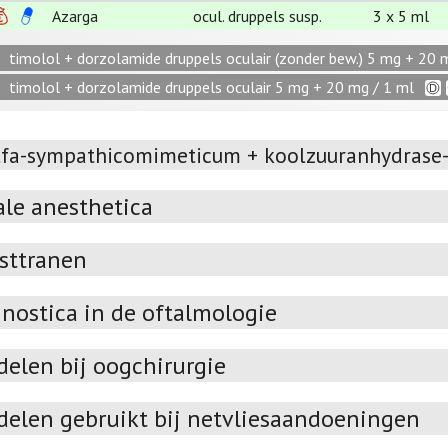
Azarga
ocul. druppels susp.
3 x 5 ml
timolol + dorzolamide druppels oculair (zonder bew.) 5 mg + 20 
timolol + dorzolamide druppels oculair 5 mg + 20 mg / 1 ml
lfa-sympathicomimeticum + koolzuuranhydrase-
ale anesthetica
sttranen
nostica in de oftalmologie
delen bij oogchirurgie
delen gebruikt bij netvliesaandoeningen