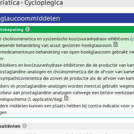
iatica - Cycloplegica
iglaucoommiddelen
tsbepaling
e cholinomimetica en systemische koolzuuranhydrase-inhibitoren (
z
eisende behandeling van acuut gesloten-hoekglaucoom.
e medicamenteuze behandeling van open-hoekglaucoom gebruikt me
en:
-blokkers en koolzuuranhydrase-inhibitoren die de productie van 
rostaglandine-analogen en cholinomimetica die de afvoer van kam
-sympathicomimetica die zowel de productie als de afvoer van ka
kkers en prostaglandine-analogen worden meestal gebruikt wegens 
orkeur aan prostaglandine-analogen vanwege een betere werkzaamhe
eningsschema (1 applicatie/dag).
dere middelen kunnen een plaats hebben bij contra-indicatie voor 
gen.
patiënten