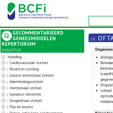
GECOMMENTARIEERD
OFT
GENEESMIDDELEN
16.
REPERTORIUM
Ongewens
AUGUSTUS
Inleiding
Allergi
Cardiovasculair stelsel
Bewaarm
1.
bestand
Bloed en stolling
2.
traanfi
Gastro-intestinaal stelsel
3.
gegeven
Ademhalingsstelsel
4.
Oogzalv
Hormonaal stelsel
5.
Lokaal 
Gynaeco-obstetrie
6.
optrede
Urogenitaal stelsel
middele
7.
Pijn en koorts
8.