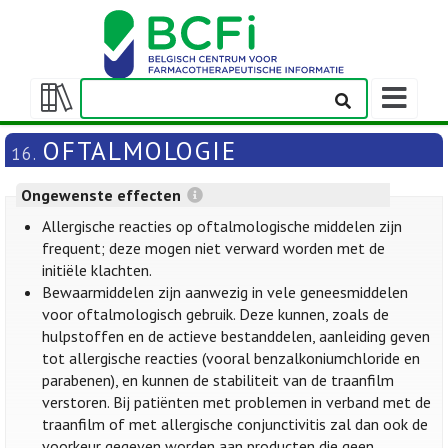
Weergeven
navigatieba
Weergeven/verbergen
inhoudstafel
OFTALMOLOGIE
16.
Ongewenste effecten
Allergische reacties op oftalmologische middelen zijn
frequent; deze mogen niet verward worden met de
initiële klachten.
Bewaarmiddelen zijn aanwezig in vele geneesmiddelen
voor oftalmologisch gebruik. Deze kunnen, zoals de
hulpstoffen en de actieve bestanddelen, aanleiding geven
tot allergische reacties (vooral benzalkoniumchloride en
parabenen), en kunnen de stabiliteit van de traanfilm
verstoren. Bij patiënten met problemen in verband met de
traanfilm of met allergische conjunctivitis zal dan ook de
voorkeur gegeven worden aan producten die geen