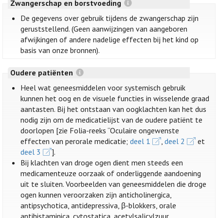
Zwangerschap en borstvoeding
De gegevens over gebruik tijdens de zwangerschap zijn
geruststellend. (Geen aanwijzingen van aangeboren
afwijkingen of andere nadelige effecten bij het kind op
basis van onze bronnen).
Oudere patiënten
Heel wat geneesmiddelen voor systemisch gebruik
kunnen het oog en de visuele functies in wisselende graad
aantasten. Bij het ontstaan van oogklachten kan het dus
nodig zijn om de medicatielijst van de oudere patiënt te
doorlopen [zie Folia-reeks “Oculaire ongewenste
effecten van perorale medicatie;
deel 1
,
deel 2
et
deel 3
].
Bij klachten van droge ogen dient men steeds een
medicamenteuze oorzaak of onderliggende aandoening
uit te sluiten. Voorbeelden van geneesmiddelen die droge
ogen kunnen veroorzaken zijn anticholinergica,
antipsychotica, antidepressiva, β-blokkers, orale
antihistaminica, cytostatica, acetylsalicylzuur,