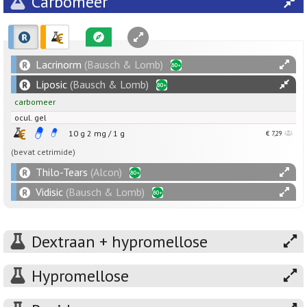
Carbomeer
Lacrinorm
(Bausch & Lomb)
Liposic
(Bausch & Lomb)
carbomeer
ocul. gel
10 g
2
mg
/
1
g
€ 7,29
(bevat cetrimide)
Thilo-Tears
(Alcon)
Vidisic
(Bausch & Lomb)
Dextraan + hypromellose
Hypromellose