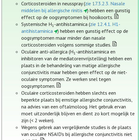
Corticosteroïden in neusspray (
zie 17.3.2.3. Nasale
middelen bij allergische rinitis
) hebben een gunstig
effect op de oogsymptomen bij hooikoorts.
Systemische H
-antihistaminica (
zie 12.4.1. H1-
1
antihistaminica
) hebben een gunstig effect op de
oogsymptomen maar minder dan nasale
corticosteroïden volgens sommige studies.
Oculaire anti-allergica (H
-antihistaminica en
1
inhibitoren van de mediatorenvrijstelling) hebben een
plaats in de behandeling van matige allergische
conjunctivitis maar hebben geen effect op de niet-
oculaire symptomen. Ze werken snel tegen
oogsymptomen.
Oculaire corticosteroïden hebben slechts een
beperkte plaats bij ernstige allergische conjunctivitis,
na advies van een oftalmoloog. Het gebruik ervan
moet uitzonderlijk blijven en dient zo kort mogelijk te
zijn (< 2 weken).
Wegens gebrek aan vergelijkende studies is de plaats
van oculaire NSAID’s bij allergische conjunctivitis niet