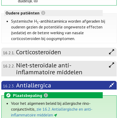
duidelijk.
Oudere patiënten
Systemische H
-antihistaminica worden afgeraden bij
1
ouderen gezien de potentiële ongewenste effecten
(sedatie) en de betere werking van nasale
corticosteroïden bij oogsymptomen.
Corticosteroïden
16.2.1.
Niet-steroïdale anti-
16.2.2.
inflammatoire middelen
Antiallergica
16.2.3.
Plaatsbepaling
Voor het algemeen beleid bij allergische rino-
conjunctivitis,
zie 16.2. Antiallergische en anti-
inflammatoire middelen