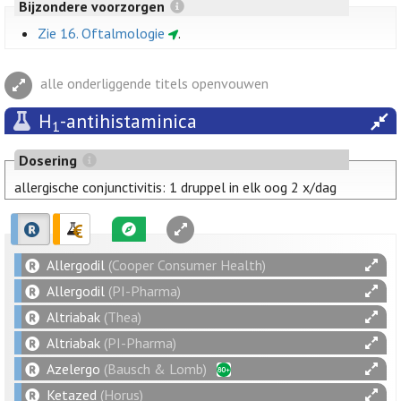
Bijzondere voorzorgen
Zie 16. Oftalmologie
.
alle onderliggende titels openvouwen
H
-antihistaminica
1
Dosering
allergische conjunctivitis: 1 druppel in elk oog 2 x/dag
Allergodil
(Cooper Consumer Health)
Allergodil
(PI-Pharma)
Altriabak
(Thea)
Altriabak
(PI-Pharma)
Azelergo
(Bausch & Lomb)
Ketazed
(Horus)