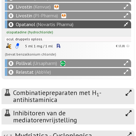
Livostin
(Kenvue)
Livostin
(PI-Pharma)
Opatanol
(Novartis Pharma)
olopatadine
(hydrochloride)
ocul. druppels oploss.
5 ml
1
mg
/
1
ml
€ 13,81
(bevat benzalkonium chloride)
Pollival
(Ursapharm)
Relestat
(AbbVie)
Combinatiepreparaten met H
-
1
antihistaminica
Inhibitoren van de
mediatorenvrijstelling
Mydriatica - Cycloplegica