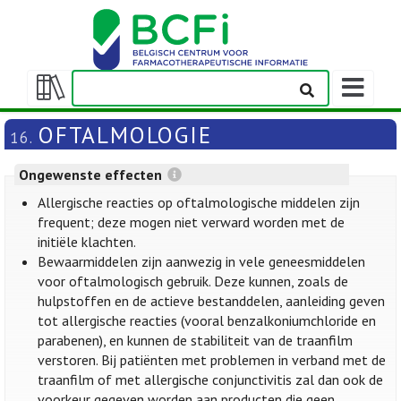
Weergeven
navigatieba
Weergeven/verbergen
inhoudstafel
OFTALMOLOGIE
16.
Ongewenste effecten
Allergische reacties op oftalmologische middelen zijn
frequent; deze mogen niet verward worden met de
initiële klachten.
Bewaarmiddelen zijn aanwezig in vele geneesmiddelen
voor oftalmologisch gebruik. Deze kunnen, zoals de
hulpstoffen en de actieve bestanddelen, aanleiding geven
tot allergische reacties (vooral benzalkoniumchloride en
parabenen), en kunnen de stabiliteit van de traanfilm
verstoren. Bij patiënten met problemen in verband met de
traanfilm of met allergische conjunctivitis zal dan ook de
voorkeur gegeven worden aan producten die geen