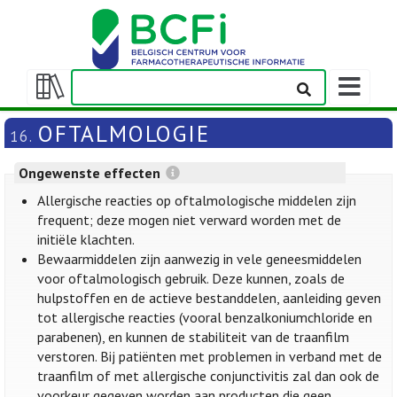
Weergeven
navigatieba
Weergeven/verbergen
inhoudstafel
OFTALMOLOGIE
16.
Ongewenste effecten
Allergische reacties op oftalmologische middelen zijn
frequent; deze mogen niet verward worden met de
initiële klachten.
Bewaarmiddelen zijn aanwezig in vele geneesmiddelen
voor oftalmologisch gebruik. Deze kunnen, zoals de
hulpstoffen en de actieve bestanddelen, aanleiding geven
tot allergische reacties (vooral benzalkoniumchloride en
parabenen), en kunnen de stabiliteit van de traanfilm
verstoren. Bij patiënten met problemen in verband met de
traanfilm of met allergische conjunctivitis zal dan ook de
voorkeur gegeven worden aan producten die geen