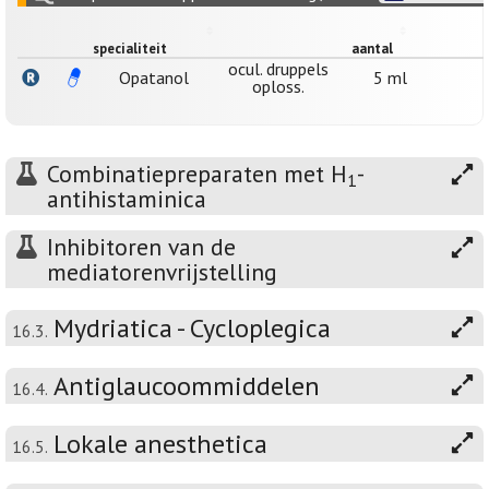
specialiteit
aantal
ocul. druppels
Opatanol
5 ml
oploss.
Combinatiepreparaten met H
-
1
antihistaminica
Inhibitoren van de
mediatorenvrijstelling
Mydriatica - Cycloplegica
16.3.
Antiglaucoommiddelen
16.4.
Lokale anesthetica
16.5.