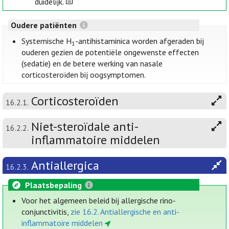
duidelijk.
Oudere patiënten
Systemische H
-antihistaminica worden afgeraden bij
1
ouderen gezien de potentiële ongewenste effecten
(sedatie) en de betere werking van nasale
corticosteroïden bij oogsymptomen.
Corticosteroïden
16.2.1.
Niet-steroïdale anti-
16.2.2.
inflammatoire middelen
Antiallergica
16.2.3.
Plaatsbepaling
Voor het algemeen beleid bij allergische rino-
conjunctivitis,
zie 16.2. Antiallergische en anti-
inflammatoire middelen