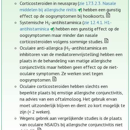
Corticosteroïden in neusspray (
zie 17.3.2.3. Nasale
middelen bij allergische rinitis
) hebben een gunstig
effect op de oogsymptomen bij hooikoorts.
Systemische H
-antihistaminica (
zie 12.4.1. H1-
1
antihistaminica
) hebben een gunstig effect op de
oogsymptomen maar minder dan nasale
corticosteroïden volgens sommige studies.
Oculaire anti-allergica (H
-antihistaminica en
1
inhibitoren van de mediatorenvrijstelling) hebben een
plaats in de behandeling van matige allergische
conjunctivitis maar hebben geen effect op de niet-
oculaire symptomen. Ze werken snel tegen
oogsymptomen.
Oculaire corticosteroïden hebben slechts een
beperkte plaats bij ernstige allergische conjunctivitis,
na advies van een oftalmoloog. Het gebruik ervan
moet uitzonderlijk blijven en dient zo kort mogelijk te
zijn (< 2 weken).
Wegens gebrek aan vergelijkende studies is de plaats
van oculaire NSAID’s bij allergische conjunctivitis niet