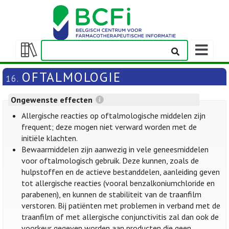
Weergeven
navigatieba
Weergeven/verbergen
inhoudstafel
OFTALMOLOGIE
16.
Ongewenste effecten
Allergische reacties op oftalmologische middelen zijn
frequent; deze mogen niet verward worden met de
initiële klachten.
Bewaarmiddelen zijn aanwezig in vele geneesmiddelen
voor oftalmologisch gebruik. Deze kunnen, zoals de
hulpstoffen en de actieve bestanddelen, aanleiding geven
tot allergische reacties (vooral benzalkoniumchloride en
parabenen), en kunnen de stabiliteit van de traanfilm
verstoren. Bij patiënten met problemen in verband met de
traanfilm of met allergische conjunctivitis zal dan ook de
voorkeur gegeven worden aan producten die geen