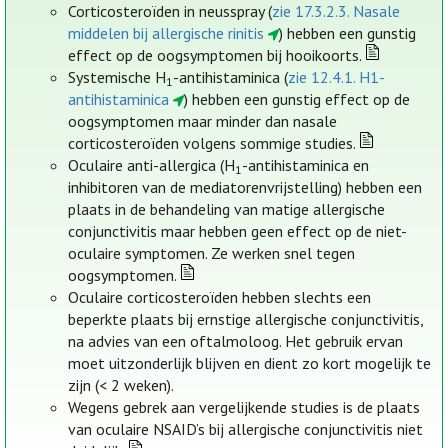
Corticosteroïden in neusspray (
zie 17.3.2.3. Nasale
middelen bij allergische rinitis
) hebben een gunstig
effect op de oogsymptomen bij hooikoorts.
Systemische H
-antihistaminica (
zie 12.4.1. H1-
1
antihistaminica
) hebben een gunstig effect op de
oogsymptomen maar minder dan nasale
corticosteroïden volgens sommige studies.
Oculaire anti-allergica (H
-antihistaminica en
1
inhibitoren van de mediatorenvrijstelling) hebben een
plaats in de behandeling van matige allergische
conjunctivitis maar hebben geen effect op de niet-
oculaire symptomen. Ze werken snel tegen
oogsymptomen.
Oculaire corticosteroïden hebben slechts een
beperkte plaats bij ernstige allergische conjunctivitis,
na advies van een oftalmoloog. Het gebruik ervan
moet uitzonderlijk blijven en dient zo kort mogelijk te
zijn (< 2 weken).
Wegens gebrek aan vergelijkende studies is de plaats
van oculaire NSAID’s bij allergische conjunctivitis niet