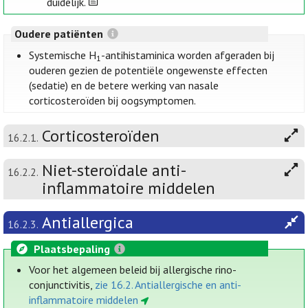
duidelijk.
Oudere patiënten
Systemische H
-antihistaminica worden afgeraden bij
1
ouderen gezien de potentiële ongewenste effecten
(sedatie) en de betere werking van nasale
corticosteroïden bij oogsymptomen.
Corticosteroïden
16.2.1.
Niet-steroïdale anti-
16.2.2.
inflammatoire middelen
Antiallergica
16.2.3.
Plaatsbepaling
Voor het algemeen beleid bij allergische rino-
conjunctivitis,
zie 16.2. Antiallergische en anti-
inflammatoire middelen