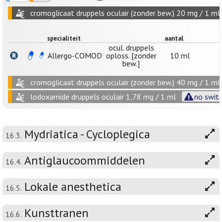
cromoglicaat druppels oculair (zonder bew.) 20 mg / 1 ml
specialiteit
aantal
ocul. druppels
Allergo-COMOD
oploss. [zonder
10 ml
bew.]
cromoglicaat druppels oculair (zonder bew.) 40 mg / 1 ml
lodoxamide druppels oculair 1,78 mg / 1 ml
no switc
Mydriatica - Cycloplegica
16.3.
Antiglaucoommiddelen
16.4.
Lokale anesthetica
16.5.
Kunsttranen
16.6.