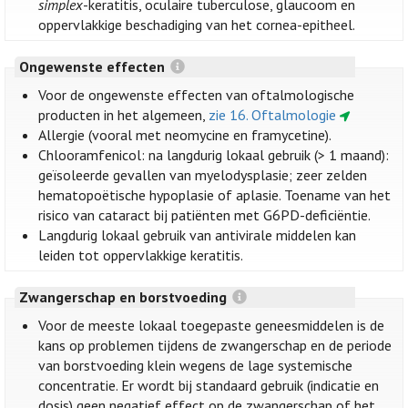
simplex
-keratitis, oculaire tuberculose, glaucoom en
oppervlakkige beschadiging van het cornea-epitheel.
Ongewenste effecten
Voor de ongewenste effecten van oftalmologische
producten in het algemeen,
zie 16. Oftalmologie
Allergie (vooral met neomycine en framycetine).
Chlooramfenicol: na langdurig lokaal gebruik (> 1 maand):
geïsoleerde gevallen van myelodysplasie; zeer zelden
hematopoëtische hypoplasie of aplasie. Toename van het
risico van cataract bij patiënten met G6PD-deficiëntie.
Langdurig lokaal gebruik van antivirale middelen kan
leiden tot oppervlakkige keratitis.
Zwangerschap en borstvoeding
Voor de meeste lokaal toegepaste geneesmiddelen is de
kans op problemen tijdens de zwangerschap en de periode
van borstvoeding klein wegens de lage systemische
concentratie. Er wordt bij standaard gebruik (indicatie en
dosis) geen negatief effect op de zwangerschap of het