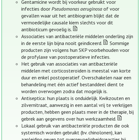
Gentamicine wordt bij voorkeur gebruikt voor
infecties door
Pseudomonas aeruginosa
of voor
gevallen waar uit het antibiogram blijkt dat de
vermoedelijke causale kiem slechts voor dit
antibioticum gevoelig is.
Associaties van antibacteriële middelen onderling zijn
in de eerste lijn bijna nooit geïndiceerd.
Sommige
producten zijn volgens hun SKP voorbehouden voor
de profylaxe van postoperatieve infecties.
Het gebruik van associaties van antibacteriële
middelen met corticosteroïden is meestal van korte
duur en enkel postoperatief. Overschakelen naar een
behandeling met één actief bestanddeel dient te
worden overwogen zodra dat mogelijk is.
Antiseptica: hun plaats is onduidelijk. Kwikzouten en
zilvernitraat, aanwezig in een aantal vrij te verkrijgen
producten, hebben geen plaats meer in de therapie, bij
gebrek aan gegevens over hun werkzaamheid.
Lokaal gebruik van antibacteriële producten die ook
systemisch worden gebruikt (bv. chinolonen), kan
aanleiding geven tot overgevoeligheidsreacties bij