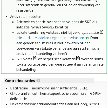
later systemisch gebruik, en tot de ontwikkeling van
resistentie.
Antivirale middelen
Aciclovir en ganciclovir hebben volgens de SKP als
indicatie
Herpes Simplex
keratitis.
Lokale toediening volstaat niet bij
zona ophtalmica
(
zie 11.4.1. Middelen tegen herpesvirussen
). Door
een gebrek aan studies is niet geweten of het
toevoegen van lokale behandeling aan systemische
antivirale behandeling zin heeft.
Bij uveïtis
of herpetische keratitis
worden soms
lokale corticosteroïden geassocieerd aan de antivirale
behandeling.
Contra-indicaties
Bacitracine + neomycine: nierinsufficiëntie (SKP).
Chlooramfenicol : hematopoëtische stoornissen, G6PD-
deficiëntie.
Dexamethason: schimmelinfecties aan het oog,
Herpes