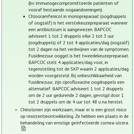
(bv. immunogecompromitteerde patiënten of
vooraf bestaande oogaandoeningen).
Chlooramfenicol in monopreparaat (oogdruppels
of oogzalf) is het eerstekeuzepreparaat wanneer
een antibioticum is aangewezen. BAPCOC
adviseert 1 tot 2 druppels elke 2 tot 3 uur
(oogdruppels) of 2 tot 4 applicaties/dag (oogzalf)
tot 2 dagen na het verdwijnen van de symptomen.
Fusidinezuur ooggel is het tweedekeuzepreparaat.
BAPCOC stelt 4 applicaties/dag voor, in
tegenstelling tot de SKP waarin 2 applicaties/dag
worden voorgesteld. Bij onbeschikbaarheid van
fusidinezuur, zijn ciprofloxacine oogdruppels een
alternatief. BAPCOC adviseert 1 tot 2 druppels
om de 2 uur gedurende 2 dagen, gevolgd door 1
tot 2 druppels om de 4 uur tot 48 u na herstel.
Chinolonen zijn werkzaam, maar er is een groot risico
op resistentieontwikkeling. Ze hebben een plaats in de
behandeling van ernstige geïnfecteerde cornea-ulcera.