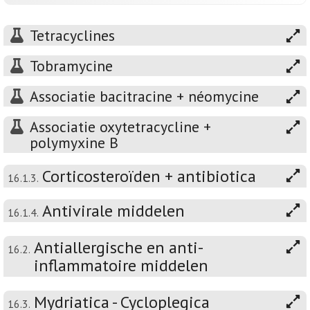
Tetracyclines
Tobramycine
Associatie bacitracine + néomycine
Associatie oxytetracycline +
polymyxine B
Corticosteroïden + antibiotica
16.1.3.
Antivirale middelen
16.1.4.
Antiallergische en anti-
16.2.
inflammatoire middelen
Mydriatica - Cycloplegica
16.3.