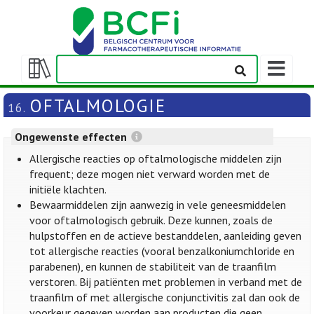
Weergeven
navigatieba
Weergeven/verbergen
inhoudstafel
OFTALMOLOGIE
16.
Ongewenste effecten
Allergische reacties op oftalmologische middelen zijn
frequent; deze mogen niet verward worden met de
initiële klachten.
Bewaarmiddelen zijn aanwezig in vele geneesmiddelen
voor oftalmologisch gebruik. Deze kunnen, zoals de
hulpstoffen en de actieve bestanddelen, aanleiding geven
tot allergische reacties (vooral benzalkoniumchloride en
parabenen), en kunnen de stabiliteit van de traanfilm
verstoren. Bij patiënten met problemen in verband met de
traanfilm of met allergische conjunctivitis zal dan ook de
voorkeur gegeven worden aan producten die geen