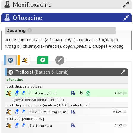
Moxifloxacine
Ofloxacine
Dosering
acute conjunctivitis (> 1 jaar):
zalf
: 1 applicatie 3 x/dag (5
x/dag bij chlamydia-infectie),
oogdruppels
: 1 druppel 4 x/dag
Trafloxal
(Bausch & Lomb)
ofloxacine
ocul. druppels oploss.
5 ml
3
mg
/
1
ml
€ 7,65
(bevat benzalkonium chloride)
ocul. druppels oploss. (unidose) EDO [zonder bew.]
30 x 0,5 ml
3
mg
/
1
ml
€ 16,90
ocul. zalf [zonder bew.]
3 g
3
mg
/
1
g
€ 5,02