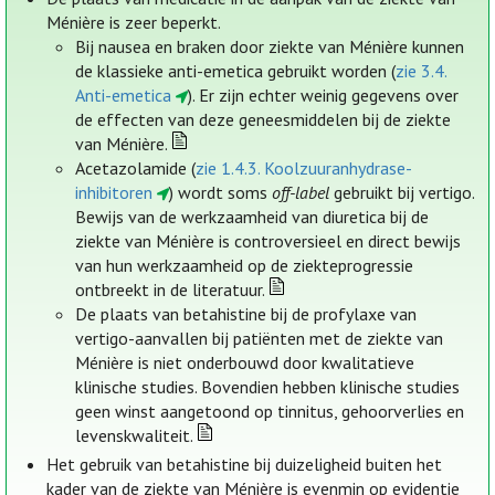
Ménière is zeer beperkt.
Bij nausea en braken door ziekte van Ménière kunnen
de klassieke anti-emetica gebruikt worden (
zie 3.4.
Anti-emetica
). Er zijn echter weinig gegevens over
de effecten van deze geneesmiddelen bij de ziekte
van Ménière.
Acetazolamide (
zie 1.4.3. Koolzuuranhydrase-
inhibitoren
) wordt soms
off-label
gebruikt bij vertigo.
Bewijs van de werkzaamheid van diuretica bij de
ziekte van Ménière is controversieel en direct bewijs
van hun werkzaamheid op de ziekteprogressie
ontbreekt in de literatuur.
De plaats van betahistine bij de profylaxe van
vertigo-aanvallen bij patiënten met de ziekte van
Ménière is niet onderbouwd door kwalitatieve
klinische studies. Bovendien hebben klinische studies
geen winst aangetoond op tinnitus, gehoorverlies en
levenskwaliteit.
Het gebruik van betahistine bij duizeligheid buiten het
kader van de ziekte van Ménière is evenmin op evidentie