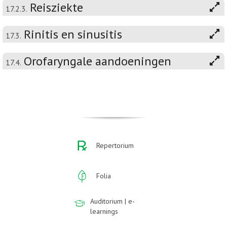
Reisziekte
17.2.3.
Rinitis en sinusitis
17.3.
Orofaryngale aandoeningen
17.4.
Repertorium
Folia
Auditorium | e-
learnings