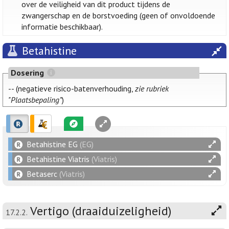
over de veiligheid van dit product tijdens de
zwangerschap en de borstvoeding (geen of onvoldoende
informatie beschikbaar).
Betahistine
Dosering
-- (negatieve risico-batenverhouding,
zie rubriek
"Plaatsbepaling”
)
Betahistine EG
(EG)
Betahistine Viatris
(Viatris)
Betaserc
(Viatris)
Vertigo (draaiduizeligheid)
17.2.2.