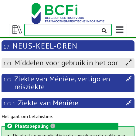
Weergeven
navigatieba
Weergeven/verbergen
inhoudstafel
NEUS-KEEL-OREN
17.
Middelen voor gebruik in het oor
17.1.
Ziekte van Ménière, vertigo en
17.2.
reisziekte
Ziekte van Ménière
17.2.1.
Het gaat om betahistine.
Plaatsbepaling
De plaats van medicatie in de aanpak van de ziekte van