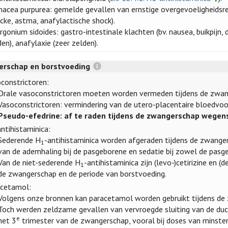
nacea purpurea: gemelde gevallen van ernstige overgevoeligheidsr
cke, astma, anafylactische shock).
rgonium sidoides: gastro-intestinale klachten (bv. nausea, buikpijn, 
den), anafylaxie (zeer zelden).
rschap en borstvoeding
constrictoren:
Orale vasoconstrictoren moeten worden vermeden tijdens de zwang
Vasoconstrictoren: vermindering van de utero-placentaire bloedvoorz
Pseudo-efedrine: af te raden tijdens de zwangerschap wegens 
antihistaminica:
Sederende H
-antihistaminica worden afgeraden tijdens de zwange
1
van de ademhaling bij de pasgeborene en sedatie bij zowel de pasg
Van de niet-sederende H
-antihistaminica zijn (levo-)cetirizine en 
1
de zwangerschap en de periode van borstvoeding.
acetamol:
Volgens onze bronnen kan paracetamol worden gebruikt tijdens de 
Toch werden zeldzame gevallen van vervroegde sluiting van de duct
e
het 3
trimester van de zwangerschap, vooral bij doses van minstens