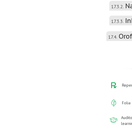
N
17.3.2.
In
17.3.3.
Oro
17.4.
Reper
Folia
Audito
learn