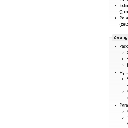
1
Echi
Quin
Pela
(zel
Zwange
Vaso
H
-
1
Par