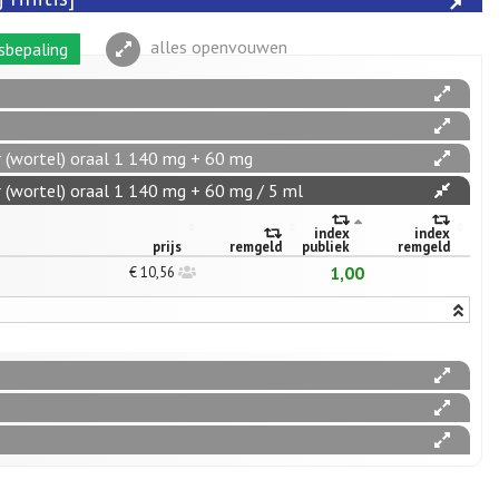
alles openvouwen
sbepaling
ur (wortel) oraal 1 140 mg + 60 mg
ur (wortel) oraal 1 140 mg + 60 mg / 5 ml
index
index
prijs
remgeld
publiek
remgeld
1,00
€ 10,56