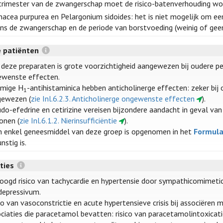
trimester van de zwangerschap moet de risico-batenverhouding w
nacea purpurea en Pelargonium sidoides: het is niet mogelijk om ee
ens de zwangerschap en de periode van borstvoeding (weinig of geen
 patiënten
deze preparaten is grote voorzichtigheid aangewezen bij oudere pe
ewenste effecten.
mige H
-antihistaminica hebben anticholinerge effecten: zeker bij
1
gewezen (
zie Inl.6.2.3. Anticholinerge ongewenste effecten
).
do-efedrine en cetirizine vereisen bijzondere aandacht in geval van 
onen (
zie Inl.6.1.2. Nierinsufficiëntie
).
 enkel geneesmiddel van deze groep is opgenomen in het
Formula
nstig is.
cties
oogd risico van tachycardie en hypertensie door sympathicomimetica
depressivum.
co van vasoconstrictie en acute hypertensieve crisis bij associëren 
ciaties die paracetamol bevatten: risico van paracetamolintoxicat