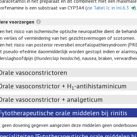
paracetamol in het preparaat en dit combineert met een maximale
orfenamine is een substraat van CYP3A4 (
zie Tabel Ic. in Inl.6.3.
).
dere voorzorgen
en het risico van ischemische optische neuropathie dient de behan
an verlies of vermindering van het gezichtsvermogen of scotomen.
en het risico van posterior reversibel encefalopathiesyndroom (PRE
 pseudo-efedrine daonmiddellijk worden gestopt indien er alarm
erslaghoofdpijn (
thunderclap headache
), nausea, braken, verwardhei
Orale vasoconstrictoren
Orale vasoconstrictor + H
-antihistaminicum
1
Orale vasoconstrictor + analgeticum
Fytotherapeutische orale middelen bij rinitis
t geen dosering gegeven aangezien deze middelen geen onderbouwd
pecialiteiten [Fytotherapeutische orale middelen bij 