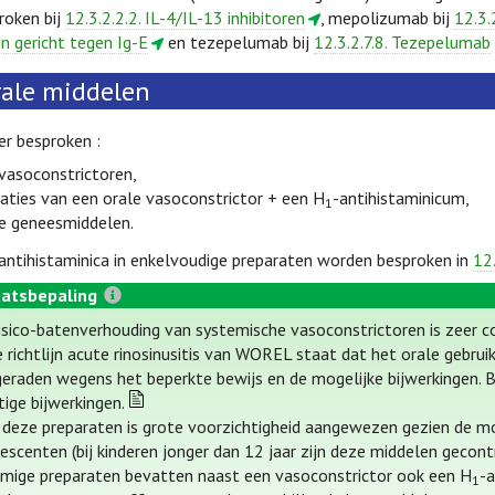
roken bij
12.3.2.2.2. IL-4/IL-13 inhibitoren
, mepolizumab bij
12.3.
n gericht tegen Ig-E
en tezepelumab bij
12.3.2.7.8. Tezepelumab
ale middelen
er besproken :
 vasoconstrictoren,
iaties van een orale vasoconstrictor + een H
-antihistaminicum,
1
se geneesmiddelen.
antihistaminica in enkelvoudige preparaten worden besproken in
12
atsbepaling
isico-batenverhouding van systemische vasoconstrictoren is zeer co
e richtlijn acute rinosinusitis van WOREL staat dat het orale gebr
eraden wegens het beperkte bewijs en de mogelijke bijwerkingen. B
tige bijwerkingen.
deze preparaten is grote voorzichtigheid aangewezen gezien de mo
escenten (bij kinderen jonger dan 12 jaar zijn deze middelen gecontr
ige preparaten bevatten naast een vasoconstrictor ook een H
-
1