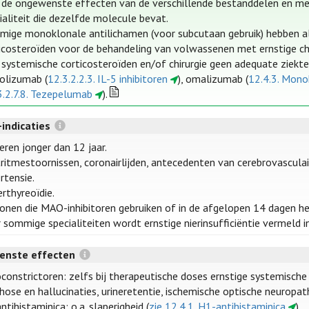
de ongewenste effecten van de verschillende bestanddelen en met h
ialiteit die dezelfde molecule bevat.
ige monoklonale antilichamen (voor subcutaan gebruik) hebben als 
icosteroïden voor de behandeling van volwassenen met ernstige chr
systemische corticosteroïden en/of chirurgie geen adequate ziekte
olizumab (
12.3.2.2.3. IL-5 inhibitoren
), omalizumab (
12.4.3. Mono
3.2.7.8. Tezepelumab
).
-indicaties
eren jonger dan 12 jaar.
ritmestoornissen, coronairlijden, antecedenten van cerebrovascula
rtensie.
rthyreoïdie.
onen die MAO-inhibitoren gebruiken of in de afgelopen 14 dagen 
 sommige specialiteiten wordt ernstige nierinsufficiëntie vermeld in
enste effecten
constrictoren: zelfs bij therapeutische doses ernstige systemische
hose en hallucinaties, urineretentie, ischemische optische neuropath
antihistaminica: o.a. slaperigheid (
zie 12.4.1. H1-antihistaminica
).