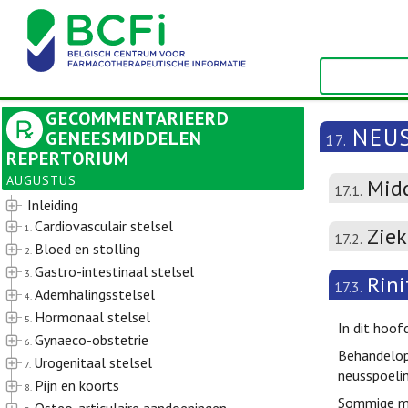
GECOMMENTARIEERD
NEU
GENEESMIDDELEN
17.
REPERTORIUM
AUGUSTUS
Midd
17.1.
Inleiding
Cardiovasculair stelsel
1.
Ziek
17.2.
Bloed en stolling
2.
Gastro-intestinaal stelsel
3.
Rini
17.3.
Ademhalingsstelsel
4.
Hormonaal stelsel
5.
In dit hoof
Gynaeco-obstetrie
6.
Behandelopt
Urogenitaal stelsel
7.
neusspoelin
Pijn en koorts
8.
Sommige mo