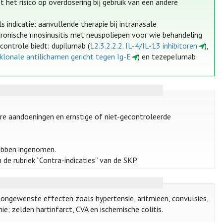
et risico op overdosering bij gebruik van een andere
indicatie: aanvullende therapie bij intranasale
onische rinosinusitis met neuspoliepen voor wie behandeling
controle biedt: dupilumab (
12.3.2.2.2. IL-4/IL-13 inhibitoren
),
klonale antilichamen gericht tegen Ig-E
) en tezepelumab
ire aandoeningen en ernstige of niet-gecontroleerde
hebben ingenomen.
 de rubriek “Contra-indicaties” van de SKP.
 ongewenste effecten zoals hypertensie, aritmieën, convulsies,
ie; zelden hartinfarct, CVA en ischemische colitis.