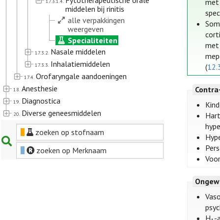
Fytotherapeutische orale
met 
17.3.1.4.
middelen bij rinitis
spec
alle verpakkingen
Somm
weergeven
cort
Specialiteiten
met 
Nasale middelen
17.3.2.
mep
Inhalatiemiddelen
17.3.3.
(
12.
Orofaryngale aandoeningen
17.4.
Anesthesie
Contra
18.
Diagnostica
19.
Kind
Diverse geneesmiddelen
20.
Hart
hype
zoeken op stofnaam
Hype
Pers
zoeken op Merknaam
Voor
Ongew
Vaso
psyc
H
-