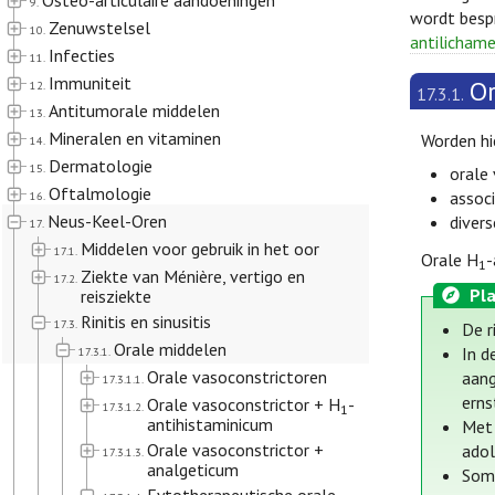
Osteo-articulaire aandoeningen
9.
wordt besp
Zenuwstelsel
10.
antilichame
Infecties
11.
Immuniteit
Or
12.
17.3.1.
Antitumorale middelen
13.
Mineralen en vitaminen
Worden hi
14.
Dermatologie
15.
orale
Oftalmologie
assoc
16.
Neus-Keel-Oren
diver
17.
Middelen voor gebruik in het oor
17.1.
Orale H
-
1
Ziekte van Ménière, vertigo en
17.2.
Pla
reisziekte
Rinitis en sinusitis
17.3.
De r
Orale middelen
In d
17.3.1.
Orale vasoconstrictoren
aang
17.3.1.1.
erns
Orale vasoconstrictor + H
-
17.3.1.2.
1
antihistaminicum
Met 
Orale vasoconstrictor +
adol
17.3.1.3.
analgeticum
Somm