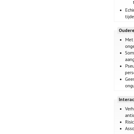
Echi
tijd
Oudere
Met 
ong
Som
aan
Pseu
pers
Geen
ongu
Intera
Verh
anti
Risi
Asso