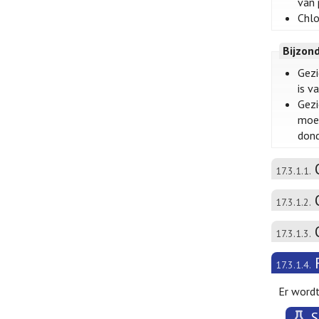
van 
Chlo
Bijzon
Gezi
is v
Gezi
moet
dond
17.3.1.1.
17.3.1.2.
17.3.1.3.
17.3.1.4.
Er word
S