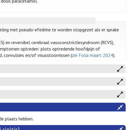
 dosis paracetamol.
deling met pseudo-efedrine te worden stopgezet als er sprake
S) en reversibel cerebraal vasoconstrictiesyndroom (RCVS),
symptomen optreden: plots optredende hoofdpijn of
d, convulsies en/of visusstoornissen (
zie Folia maart 2024
).
e plaats hebben.
rinitis]