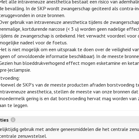
Met alle intraveneuze anesthetica bestaat een risico van ademhaling
de bevalling. In de SKP wordt zwangerschap geciteerd als contra-i
teruggevonden in onze bronnen.
Over gebruik van intraveneuze anesthetica tijdens de zwangerschap 
eenmalige, kortdurende narcose (< 3 u) worden geen nadelige effec
tijdens de zwangerschap is onbekend. Het verwacht voordeel voo
mogelijke nadeel voor de foetus.
Het is niet mogelijk om een uitspraak te doen over de veiligheid v
(geen of onvoldoende informatie beschikbaar). In de meeste bronne
Gezien hun bloeddrukverhogend effect mogen esketamine en ketami
(pre-)eclampsie.
tvoeding:
Hoewel de SKP’s van de meeste producten afraden borstvoeding te
intraveneuze anesthetica, stellen de meeste van onze bronnen dat
moedermelk gering is en dat borstvoeding hervat mag worden van z
aan te leggen.
cties
gelijktijdig gebruik met andere geneesmiddelen die het centrale ze
centrale zenuwstelsel.