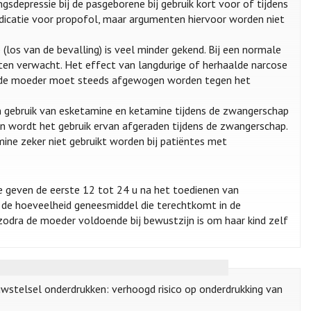
sdepressie bij de pasgeborene bij gebruik kort voor of tijdens
ndicatie voor propofol, maar argumenten hiervoor worden niet
(los van de bevalling) is veel minder gekend. Bij een normale
ten verwacht. Het effect van langdurige of herhaalde narcose
r de moeder moet steeds afgewogen worden tegen het
an gebruik van esketamine en ketamine tijdens de zwangerschap
n wordt het gebruik ervan afgeraden tijdens de zwangerschap.
ne zeker niet gebruikt worden bij patiëntes met
 geven de eerste 12 tot 24 u na het toedienen van
 de hoeveelheid geneesmiddel die terechtkomt in de
odra de moeder voldoende bij bewustzijn is om haar kind zelf
nuwstelsel onderdrukken: verhoogd risico op onderdrukking van