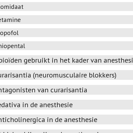
tomidaat
etamine
ropofol
hiopental
pioïden gebruikt in het kader van anesthes
urarisantia (neuromusculaire blokkers)
ntagonisten van curarisantia
edativa in de anesthesie
nticholinergica in de anesthesie