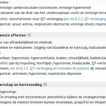
amine:
ernstige cardiovasculaire stoornissen, ernstige hypertensie
toename van de druk van het cerebrospinaal vocht en ernstige intr
ofol: risicofactoren voor QT-verlenging (
zie Inl.6.2.2. QT-verlengi
pental: acuut astma, respiratoire obstructie, ernstige shock, myoto
enste effecten
co van afhankelijkheid en misbruik.
mine en esketamine: stijging van bloeddruk en hartslag, hallucinatie
t.
idaat: hypotensie, hyperventilatie, braken, misselijkheid, huiduitsla
ofol: pijn bij inspuiting, hoofdpijn, hypotensie, bradycardie, QT-ver
emeen,
zie Inl.6.2.2. QT-verlenging en torsades de pointes
), missel
pental: aritmieën, hypotensie, respiratoire depressie.
rschap en borstvoeding
ngerschap:
De ervaring met intraveneuze anesthetica tijdens de zwangerschap b
Volgens de meeste bronnen kunnen etomidaat, propofol en thiopental