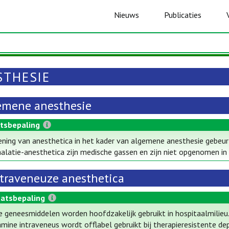
Nieuws
Publicaties
STHESIE
emene anesthesie
tsbepaling
ening van anesthetica in het kader van algemene anesthesie gebeurt v
halatie-anesthetica zijn medische gassen en zijn niet opgenomen in
ntraveneuze anesthetica
atsbepaling
 geneesmiddelen worden hoofdzakelijk gebruikt in hospitaalmilieu.
mine intraveneus wordt offlabel gebruikt bij therapieresistente de