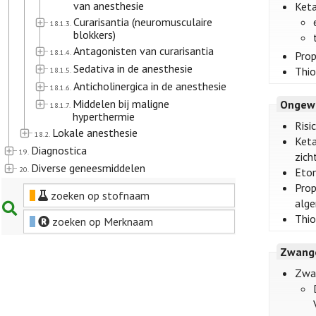
van anesthesie
Ket
Curarisantia (neuromusculaire
18.1.3.
blokkers)
Antagonisten van curarisantia
18.1.4.
Prop
Sedativa in de anesthesie
Thio
18.1.5.
Anticholinergica in de anesthesie
18.1.6.
Middelen bij maligne
Ongew
18.1.7.
hyperthermie
Risi
Lokale anesthesie
18.2.
Keta
Diagnostica
19.
zich
Diverse geneesmiddelen
20.
Etom
Prop
zoeken op stofnaam
alg
Thio
zoeken op Merknaam
Zwange
Zwa