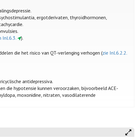
alingsdepressie.
psychostimulantia, ergotderivaten, thyroïdhormonen,
tachycardie.
onvulsies.
n Inl.6.3.
).
delen die het risico van QT-verlenging verhogen (
zie Inl.6.2.2.
icyclische antidepressiva.
en die hypotensie kunnen veroorzaken, bijvoorbeeld ACE-
thyldopa, moxonidine, nitraten, vasodilaterende