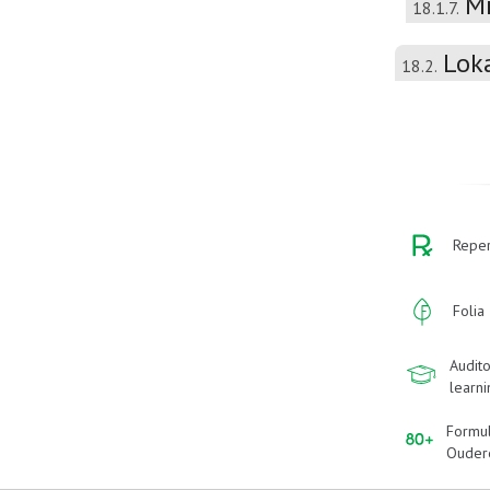
Mi
18.1.7.
Lok
18.2.
Reper
Folia
Audito
learn
Formu
Ouder