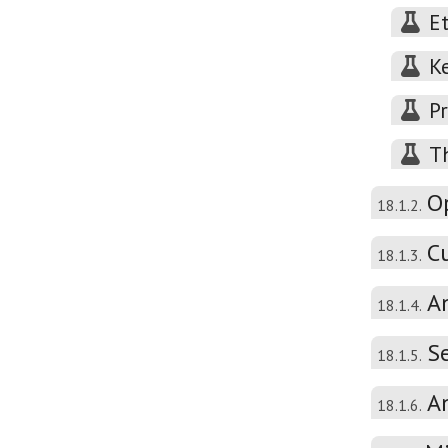
E
K
P
T
O
18.1.2.
C
18.1.3.
A
18.1.4.
S
18.1.5.
A
18.1.6.