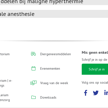
ddelen bij maligne hyperthermie
ale anesthesie
Mis geen enke
torium
Diergeneesmiddelen
Schrijf je in op d
Evenementen
Schrijf je in
rium | e-
Volg ons op socia
Vraag van de week
ings
larium
Downloads
enzorg