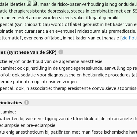
idale ideaties
, maar de risico-batenverhouding is nog onduidel
catie therapieresistente depressies, steeds in combinatie met een S
mine en esketamine worden steeds vaker illegaal gebruikt.
pental (syn. thiobarbital) wordt offlabel gebruikt in het kader van 
inatie met curarisantia en eventueel midazolam als premedicatie.
alternatief, eveneens offlabel, in het kader van euthanasie [
zie Fol
ties (synthese van de SKP)
ctie en/of onderhoud van de algemene anesthesie.
tamine: ook pijnstilling in de urgentiegeneeskunde, aanvulling op r
ofol: ook sedatie voor diagnostische en heelkundige procedures (al
emde patiënten op intensieve zorgen.
pental: ook, in associatie: therapieresistente convulsieve stoorniss
-indicaties
etamine:
patiënten bij wie een stijging van de bloeddruk of de intracraniële d
eclampsie en pre-eclampsie
als enig anestheticum bij patiënten met manifeste ischemische har