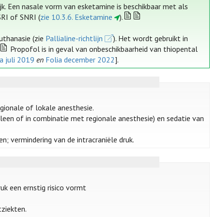
ijk. Een nasale vorm van esketamine is beschikbaar met als
SRI of SNRI (
zie 10.3.6. Esketamine
).
euthanasie (zie
Pallialine-richtlijn
). Het wordt gebruikt in
Propofol is in geval van onbeschikbaarheid van thiopental
ia juli 2019
en
Folia december 2022
].
egionale of lokale anesthesie.
leen of in combinatie met regionale anesthesie) en sedatie van
en; vermindering van de intracraniële druk.
ruk een ernstig risico vormt
tziekten.