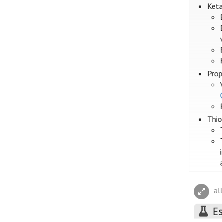
Keta
Prop
Thio
al
E