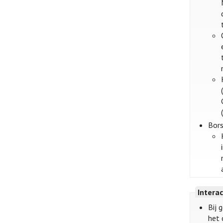
Bors
Intera
Bij 
het 