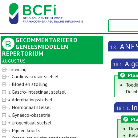
GECOMMENTARIEERD
ANE
GENEESMIDDELEN
18.
REPERTORIUM
AUGUSTUS
Alg
18.1.
Inleiding
Plaa
Cardiovasculair stelsel
1.
Bloed en stolling
Toedi
2.
De in
Gastro-intestinaal stelsel
3.
Ademhalingsstelsel
4.
I
Hormonaal stelsel
18.1.1.
5.
Gynaeco-obstetrie
6.
Pla
Urogenitaal stelsel
7.
Deze
Pijn en koorts
8.
Keta