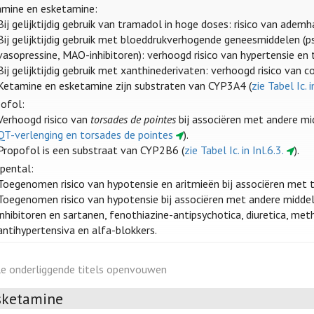
mine en esketamine:
Bij gelijktijdig gebruik van tramadol in hoge doses: risico van ademh
Bij gelijktijdig gebruik met bloeddrukverhogende geneesmiddelen (
vasopressine, MAO-inhibitoren): verhoogd risico van hypertensie en 
Bij gelijktijdig gebruik met xanthinederivaten: verhoogd risico van c
Ketamine en esketamine zijn substraten van CYP3A4 (
zie Tabel Ic. i
ofol:
Verhoogd risico van
torsades de pointes
bij associëren met andere mid
QT-verlenging en torsades de pointes
).
Propofol is een substraat van CYP2B6 (
zie Tabel Ic. in Inl.6.3.
).
pental:
Toegenomen risico van hypotensie en aritmieën bij associëren met tr
Toegenomen risico van hypotensie bij associëren met andere middel
inhibitoren en sartanen, fenothiazine-antipsychotica, diuretica, me
antihypertensiva en alfa-blokkers.
le onderliggende titels openvouwen
sketamine