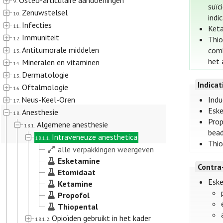
Osteo-articulaire aandoeningen
9.
suïc
Zenuwstelsel
10.
indi
Infecties
11.
Keta
Immuniteit
Thio
12.
Antitumorale middelen
comb
13.
het 
Mineralen en vitaminen
14.
Dermatologie
15.
Indica
Oftalmologie
16.
Neus-Keel-Oren
Indu
17.
Eske
Anesthesie
18.
Prop
Algemene anesthesie
18.1.
bead
Intraveneuze anesthetica
18.1.1.
Thio
alle verpakkingen weergeven
Esketamine
Contra
Etomidaat
Esk
Ketamine
Propofol
Thiopental
Opioïden gebruikt in het kader
18.1.2.