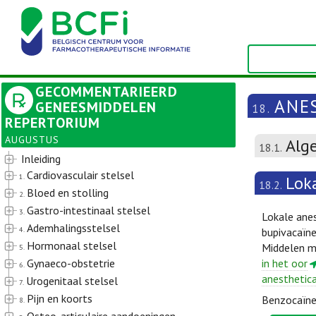
GECOMMENTARIEERD
ANE
GENEESMIDDELEN
18.
REPERTORIUM
AUGUSTUS
Alg
18.1.
Inleiding
Cardiovasculair stelsel
1.
Lok
18.2.
Bloed en stolling
2.
Gastro-intestinaal stelsel
3.
Lokale anes
Ademhalingsstelsel
4.
bupivacaïne
Hormonaal stelsel
Middelen me
5.
Gynaeco-obstetrie
in het oor
6.
anesthetic
Urogenitaal stelsel
7.
Pijn en koorts
Benzocaïne 
8.