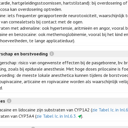
ardie, hartgeleidingsstoornissen, hartstilstand): bij overdosering of 
cosa kan overdosering optreden.
ïne: iets frequenter gerapporteerde neurotoxiciteit, waarschijnlijk
o van cornealetsels bij contact met de ogen.
aten met adrenaline: ook hypertensie, aritmieën en angor, vooral bij 
caïne en benzocaïne: ook methemoglobinemie, vooral bij het kind en
 hoeveelheden, te lange applicatieduur).
schap en borstvoeding
erschap: risico van ongewenste effecten bij de pasgeborene, bv. brad
ling, zoals bij epidurale anesthesie. Met hoge doses prilocaïne is
voeding: de meeste lokale anesthetica kunnen tijdens de borstvoed
)bupivacaïne, articaïne en ropivacaïne worden als waarschijnlijk ve
d.
ies
acaïne en lidocaïne zijn substraten van CYP1A2 (
zie Tabel Ic. in Inl.6
raten van CYP3A4 (
zie Tabel Ic. in Inl.6.3.
).