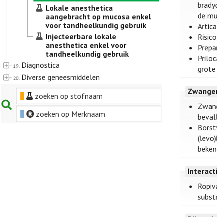
bradyc
Lokale anesthetica
de mu
aangebracht op mucosa enkel
voor tandheelkundig gebruik
Artica
Injecteerbare lokale
Risic
anesthetica enkel voor
Prepar
tandheelkundig gebruik
Prilo
Diagnostica
19.
grote
Diverse geneesmiddelen
20.
Zwanger
zoeken op stofnaam
Zwang
zoeken op Merknaam
beval
Borst
(levo
beken
Interact
Ropiv
subst