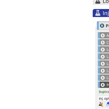
Lo
In
P
A
C
L
L
L
L
L
M
bupiv
inj. o