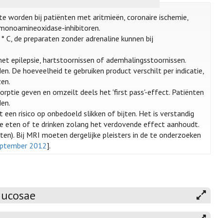
te worden bij patiënten met aritmieën, coronaire ischemie,
t monoamineoxidase-inhibitoren.
 C, de preparaten zonder adrenaline kunnen bij
 met epilepsie, hartstoornissen of ademhalingsstoornissen.
. De hoeveelheid te gebruiken product verschilt per indicatie,
zen.
rptie geven en omzeilt deels het 'first pass'-effect. Patiënten
den.
een risico op onbedoeld slikken of bijten. Het is verstandig
 te eten of te drinken zolang het verdovende effect aanhoudt.
ten). Bij MRI moeten dergelijke pleisters in de te onderzoeken
september 2012
].
mucosae