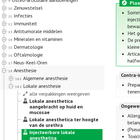
Osteo-articulaire aandoeningen
9.
Plaa
Zenuwstelsel
10.
Sommi
Infecties
11.
injec
Immuniteit
12.
bewaa
Antitumorale middelen
13.
Het g
Mineralen en vitaminen
De pr
14.
Dermatologie
klein
15.
Artic
Oftalmologie
16.
halfw
Neus-Keel-Oren
17.
Anesthesie
18.
Contra-i
Algemene anesthesie
18.1.
Prepa
Lokale anesthesie
18.2.
tenen
alle verpakkingen weergeven
Lokale anesthetica
Ongewen
aangebracht op huid en
mucosae
Allerg
Lokale anesthetica ter hoogte
belang
van de urethra
(Pseu
Injecteerbare lokale
Toxici
anesthetica