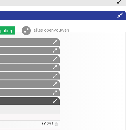
alles openvouwen
paling
[ € 29 ]