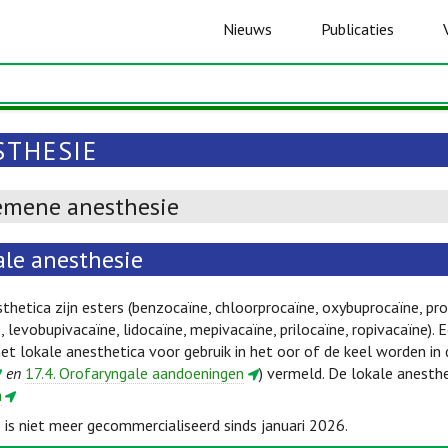
Nieuws
Publicaties
STHESIE
emene anesthesie
ale anesthesie
thetica zijn esters (benzocaïne, chloorprocaïne, oxybuprocaïne, pro
, levobupivacaïne, lidocaïne, mepivacaïne, prilocaïne, ropivacaïne).
t lokale anesthetica voor gebruik in het oor of de keel worden in
en
17.4. Orofaryngale aandoeningen
) vermeld. De lokale anesth
a
is niet meer gecommercialiseerd sinds januari 2026.