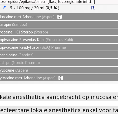
loss. epidur./epilaes./p.neur. [flac., locoregionale infiltr.]
5 x
100
mg
/
20
ml
(
0,5 %
)
arcaine met Adrenaline
(Aspen)
aropin
(Sandoz)
rocaine HCl Sterop
(Sterop)
opivacaine Fresenius Kabi
(Fresenius Kabi)
opivacaine Readyfusor
(BioQ Pharma)
candicaine
(Sandoz)
achipri
(Nordic Pharma)
ylocaine
(Aspen)
ylocaine met Adrenaline
(Aspen)
kale anesthetica aangebracht op mucosa e
jecteerbare lokale anesthetica enkel voor 