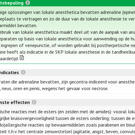
tsbepaling
ge oplossingen van lokale anesthetica bevatten adrenaline (epinefr
tieplaats te vertragen en zo de duur van de lokale anesthesie te v
rmiddel bevatten.
ebruik van lokale anesthetica maakt deel uit van de aanpak van anal
eparaten op basis van lokale anesthetica voor aanwending op de huid
e ingrepen of venepunctie, of worden gebruikt bij postherpetische ne
aïne heeft als indicatie in de SKP lokale anesthesie in de tandheelk
aardetijd.
ndicaties
raten die adrenaline bevatten, zijn gecontra-indiceerd voor anesthe
, neus, oren en penis, wegens het gevaar voor necrose.
ste effecten
ische reacties met de esters (en zelden met de amides): vooral loka
rijke kruisovergevoeligheid tussen de esters onderling; tussen de e
do)allergische reacties op bewaarmiddelen zoals parabenen en bisul
teit t.h.v. het centrale zenuwstelsel (agitatie, angst, beven, convuls