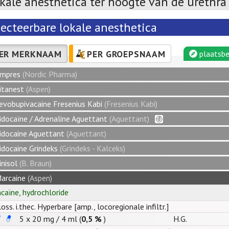
kale anesthetica ter hoogte van de urethra
jecteerbare lokale anesthetica
ER MERKNAAM
PER GROEPSNAAM
plaatsbe
mpres
(Nordic Pharma)
itanest
(Aspen)
evobupivacaine Fresenius Kabi
(Fresenius Kabi)
idocaïne / Adrenaline Aguettant
(Aguettant)
idocaine Aguettant
(Aguettant)
idocaine Grindeks
(Grindeks - Kalceks)
inisol
(B. Braun)
arcaine
(Aspen)
acaïne
,
hydrochloride
ploss. i.thec. Hyperbare [amp., locoregionale infiltr.]
5 x
20
mg
/
4
ml
(
0,5 %
)
H.G.