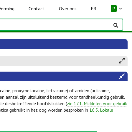
Vorming
Contact
Over ons
FR
P
caïne, proxymetacaïne, tetracaïne) of amiden (articaïne,
 Een aantal zijn uitsluitend bestemd voor tandheelkundig gebruik.
 de desbetreffende hoofdstukken (
zie 17.1. Middelen voor gebruik
etica gebruikt in het oog worden besproken in
16.5. Lokale