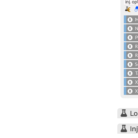
inj. op
M
N
P
R
R
S
T
X
X
Lo
In