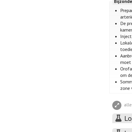
Bijzond
Prepa
arter
De pr
kamer
Injec
Lokal
toedi
Aanbr
moet 
Orofa
om de
Sommi
zone 
all
Lo