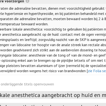
ere voorzorgen
raten die adrenaline bevatten, dienen met voorzichtigheid gebruikt 
iële hypertensie en hyperthyreoïdie, en bij patiënten behandeld me
eparaten die adrenaline bevatten, moeten bewaard worden bij 2 à 8°
temperatuur bewaard worden.
teerbare lokale anesthetica: voorzichtig te gebruiken bij patiënten
e anesthetica aangebracht op de huid: contact met de ogen vermijden
eningsplaats en leeftijd; zorgvuldig nazicht van de SKP is aangewe
engen van lidocaïne ter hoogte van de anale streek kan rectale abso
worden geadviseerd zich strikt aan de aanbevolen dosering te hou
ryngale lidocaïne: anesthesie van de tong of van de mond- en geeft 
 oplossing enkel aan te brengen op de pijnlijke letsels of om niet
ge pleisters bevatten aluminium of ijzer (vermeld bij de specialitei
verwijderd worden wegens het risico van brandwonden [
zie Folia 
e onderliggende titels openvouwen
kale anesthetica aangebracht op huid en 