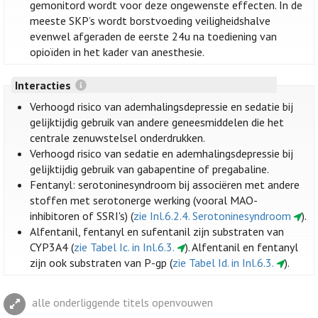
gemonitord wordt voor deze ongewenste effecten. In de
meeste SKP’s wordt borstvoeding veiligheidshalve
evenwel afgeraden de eerste 24u na toediening van
opioïden in het kader van anesthesie.
Interacties
Verhoogd risico van ademhalingsdepressie en sedatie bij
gelijktijdig gebruik van andere geneesmiddelen die het
centrale zenuwstelsel onderdrukken.
Verhoogd risico van sedatie en ademhalingsdepressie bij
gelijktijdig gebruik van gabapentine of pregabaline.
Fentanyl: serotoninesyndroom bij associëren met andere
stoffen met serotonerge werking (vooral MAO-
inhibitoren of SSRI's) (
zie Inl.6.2.4. Serotoninesyndroom
).
Alfentanil, fentanyl en sufentanil zijn substraten van
CYP3A4 (
zie Tabel Ic. in Inl.6.3.
). Alfentanil en fentanyl
zijn ook substraten van P-gp (
zie Tabel Id. in Inl.6.3.
).
alle onderliggende titels openvouwen