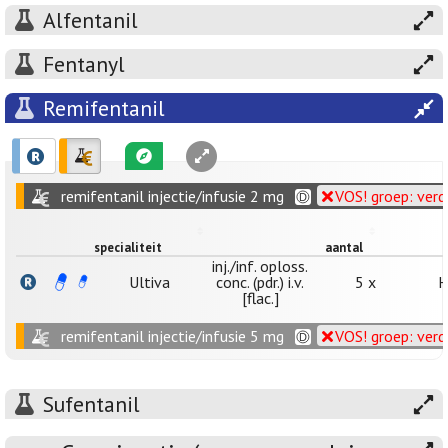
Alfentanil
Fentanyl
Remifentanil
remifentanil injectie/infusie 2 mg
VOS! groep: ver
specialiteit
aantal
inj./inf. oploss.
Ultiva
conc. (pdr.) i.v.
5 x
H
[flac.]
remifentanil injectie/infusie 5 mg
VOS! groep: ver
Sufentanil