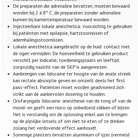
De preparaten die adrenaline bevatten, moeten bewaard
worden bij 2 à 8° C, de preparaten zonder adrenaline
kunnen bij kamertemperatuur bewaard worden.
Injecteerbare lokale anesthetica: voorzichtig te gebruiken
bij patiënten met epilepsie, hartstoornissen of
ademhalingsstoornissen.
Lokale anesthetica aangebracht op de huid: contact met
de ogen vermijden. De hoeveelheid te gebruiken product
verschilt per indicatie, toedieningsplaats en leeftijd;
zorgvuldig nazicht van de SKP is aangewezen.
Aanbrengen van lidocaïne ter hoogte van de anale streek
kan rectale absorptie geven en omzeilt deels het 'first
pass'-effect. Patiënten moet worden geadviseerd zich
strikt aan de aanbevolen dosering te houden.
Orofaryngale lidocaïne: anesthesie van de tong of van de
mond- en geeft een risico op onbedoeld slikken of bijten.
Het is verstandig om de oplossing enkel aan te brengen
op de pijnlijke letsels of om niet te eten of te drinken
zolang het verdovende effect aanhoudt.
Sommige pleisters bevatten aluminium of ijzer (vermeld