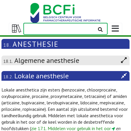
Weergeven
navigatieba
Weergeven/verbergen
inhoudstafel
ANESTHESIE
18.
Algemene anesthesie
18.1.
Lokale anesthesie
18.2.
Lokale anesthetica zijn esters (benzocaïne, chloorprocaïne,
oxybuprocaïne, procaïne, proxymetacaïne, tetracaïne) of amiden
(articaïne, bupivacaïne, levobupivacaïne, lidocaïne, mepivacaïne,
prilocaïne, ropivacaïne). Een aantal zijn uitsluitend bestemd voor
tandheelkundig gebruik. Middelen met lokale anesthetica voor
gebruik in het oor of de keel worden in de desbetreffende
hoofdstukken (
zie 17.1. Middelen voor gebruik in het oor
en