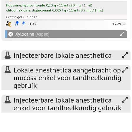
lidocaïne
,
hydrochloride
0,23
g
/
11
ml
(20 mg / 1 ml)
chloorhexidine
,
digluconaat
0,0057
g
/
11
ml
(0,5 mg / 1 ml)
urethr. gel (unidose)
10 x
€ 21,98
Xylocaine
(Aspen)
Injecteerbare lokale anesthetica
Lokale anesthetica aangebracht op
mucosa enkel voor tandheelkundig
gebruik
Injecteerbare lokale anesthetica
enkel voor tandheelkundig gebruik