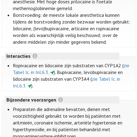
anesthesie. Met hoge doses prilocaïne is foetale
methemoglobinemie gemeld.
Borstvoeding: de meeste lokale anesthetica kunnen
tijdens de borstvoeding zonder bezwaar worden gebruikt:
lidocaïne, (levo)bupivacaïne, articaïne en ropivacaïne
worden als waarschijnlijk veilig beschouwd; over de
andere middelen zijn minder gegevens bekend.
Interacties
Ropivacaïne en lidocaïne zijn substraten van CYP1A2 (
zie
Tabel Ic. in Inl.6.3.
). Bupivacaïne, levobupivacaïne en
lidocaïne zijn substraten van CYP3A4 (
zie Tabel Ic. in
Inl.6.3.
).
Bijzondere voorzorgen
Preparaten die adrenaline bevatten, dienen met
voorzichtigheid gebruikt te worden bij patiënten met
aritmieën, coronaire ischemie, arteriële hypertensie en
hyperthyreoïdie, en bij patiënten behandeld met
monoamineoxidase-inhibitoren.