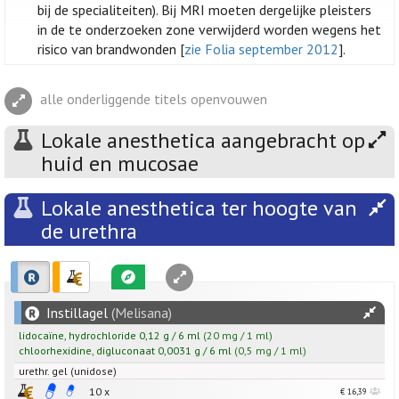
bij de specialiteiten). Bij MRI moeten dergelijke pleisters
in de te onderzoeken zone verwijderd worden wegens het
risico van brandwonden [
zie Folia september 2012
].
alle onderliggende titels openvouwen
Lokale anesthetica aangebracht op
huid en mucosae
Lokale anesthetica ter hoogte van
de urethra
Instillagel
(Melisana)
lidocaïne
,
hydrochloride
0,12
g
/
6
ml
(20 mg / 1 ml)
chloorhexidine
,
digluconaat
0,0031
g
/
6
ml
(0,5 mg / 1 ml)
urethr. gel (unidose)
10 x
€ 16,39