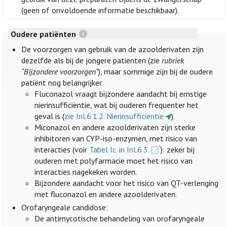
(geen of onvoldoende informatie beschikbaar).
Oudere patiënten
De voorzorgen van gebruik van de azoolderivaten zijn
dezelfde als bij de jongere patiënten (zie
rubriek
“Bijzondere voorzorgen”
), maar sommige zijn bij de oudere
patiënt nog belangrijker.
Fluconazol vraagt bijzondere aandacht bij ernstige
nierinsufficiëntie, wat bij ouderen frequenter het
geval is (
zie Inl.6.1.2. Nierinsufficiëntie
).
Miconazol en andere azoolderivaten zijn sterke
inhibitoren van CYP-iso-enzymen, met risico van
interacties (voir
Tabel Ic. in Inl.6.3.
): zeker bij
ouderen met polyfarmacie moet het risico van
interacties nagekeken worden.
Bijzondere aandacht voor het risico van QT-verlenging
met fluconazol en andere azoolderivaten.
Orofaryngeale candidose:
De antimycotische behandeling van orofaryngeale