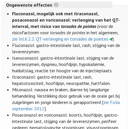
Ongewenste effecten
Fluconazol, mogelijk ook met itraconazol,
posaconazol en voriconazol: verlenging van het QT-
interval, met risico van
torsades de pointes
(voor de
risicofactoren voor
torsades de pointes
in het algemeen,
zie Inl.6.2.2. QT-verlenging en torsades de pointes
).
Fluconazol: gastro-intestinale last, rash, stijging van de
leverenzymen.
Isavuconazol: gastro-intestinale last, stijging van de
leverenzymen, dyspneu, hoofdpijn, hypokaliëmie,
huiduitslag, reactie ter hoogte van de injectieplaats.
Itraconazol: gastro-intestinale last, rash,
hepatotoxiciteit, hoofdpijn, neuropathie, hartfalen.
Miconazol: nausea en braken, diarree bij langdurige
behandeling. Verstikking door gebruik van de orale gel bij
zuigelingen en jonge kinderen is gerapporteerd [
zie Folia
september 2012
].
Posaconazol en voriconazol: koorts, hoofdpijn, gastro-
intestinale last, stijging van de leverenzymen, perifeer
oedeem, hematologische stoornissen, visusstoornissen,