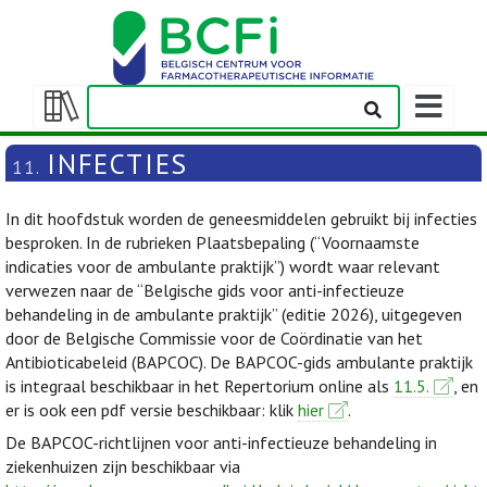
Weergeven
navigatieba
Weergeven/verbergen
inhoudstafel
INFECTIES
11.
In dit hoofdstuk worden de geneesmiddelen gebruikt bij infecties
besproken. In de rubrieken Plaatsbepaling (“Voornaamste
indicaties voor de ambulante praktijk”) wordt waar relevant
verwezen naar de “Belgische gids voor anti-infectieuze
behandeling in de ambulante praktijk” (editie 2026), uitgegeven
door de Belgische Commissie voor de Coördinatie van het
Antibioticabeleid (BAPCOC). De BAPCOC-gids ambulante praktijk
is integraal beschikbaar in het Repertorium online als
11.5.
, en
er is ook een pdf versie beschikbaar: klik
hier
.
De BAPCOC-richtlijnen voor anti-infectieuze behandeling in
ziekenhuizen zijn beschikbaar via