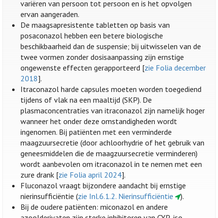
variëren van persoon tot persoon en is het opvolgen
ervan aangeraden.
De maagsapresistente tabletten op basis van
posaconazol hebben een betere biologische
beschikbaarheid dan de suspensie; bij uitwisselen van de
twee vormen zonder dosisaanpassing zijn ernstige
ongewenste effecten gerapporteerd [
zie Folia december
2018
].
Itraconazol harde capsules moeten worden toegediend
tijdens of vlak na een maaltijd (SKP). De
plasmaconcentraties van itraconazol zijn namelijk hoger
wanneer het onder deze omstandigheden wordt
ingenomen. Bij patiënten met een verminderde
maagzuursecretie (door achloorhydrie of het gebruik van
geneesmiddelen die de maagzuursecretie verminderen)
wordt aanbevolen om itraconazol in te nemen met een
zure drank [
zie Folia april 2024
].
Fluconazol vraagt bijzondere aandacht bij ernstige
nierinsufficiëntie (
zie Inl.6.1.2. Nierinsufficiëntie
).
Bij de oudere patiënten: miconazol en andere
azoolderivaten zijn sterke inhibitoren van CYP-iso-