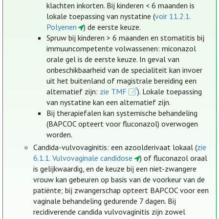
klachten inkorten. Bij kinderen < 6 maanden is
lokale toepassing van nystatine (
voir 11.2.1.
Polyenen
) de eerste keuze.
Spruw bij kinderen > 6 maanden en stomatitis bij
immuuncompetente volwassenen: miconazol
orale gel is de eerste keuze. In geval van
onbeschikbaarheid van de specialiteit kan invoer
uit het buitenland of magistrale bereiding een
alternatief zijn:
zie TMF
). Lokale toepassing
van nystatine kan een alternatief zijn.
Bij therapiefalen kan systemische behandeling
(BAPCOC opteert voor fluconazol) overwogen
worden.
Candida-vulvovaginitis: een azoolderivaat lokaal (
zie
6.1.1. Vulvovaginale candidose
) of fluconazol oraal
is gelijkwaardig, en de keuze bij een niet-zwangere
vrouw kan gebeuren op basis van de voorkeur van de
patiënte; bij zwangerschap opteert BAPCOC voor een
vaginale behandeling gedurende 7 dagen. Bij
recidiverende candida vulvovaginitis zijn zowel