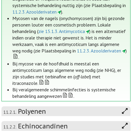
systemische behandeling nuttig zijn (zie Plaatsbepaling in
11.2.3. Azoolderivaten
).
Mycosen van de nagels (onychomycosen) zijn bij gezonde
personen louter een cosmetisch probleem. Lokale
behandeling (
zie 15.1.3. Antimycotica
) is een alternatief
indien orale therapie niet gewenst is. Het is minder
werkzaam, vaak is een antimycoticum langs algemene
weg nodig (zie Plaatsbepaling in
11.2.3. Azoolderivaten
)
.
Bij mycose van de hoofdhuid is meestal een
antimycoticum langs algemene weg nodig (zie NHG), er
zijn studies met terbinafine en (
off-label
) met
itraconazole.
Bij veralgemeende schimmelinfecties is systemische
behandeling aangewezen
.
Polyenen
11.2.1.
Echinocandinen
11.2.2.