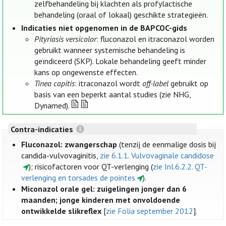
zelfbehandeling bij klachten als profylactische
behandeling (oraal of lokaal) geschikte strategieën.
Indicaties niet opgenomen in de BAPCOC-gids
Pityriasis versicolor
: fluconazol en itraconazol worden
gebruikt wanneer systemische behandeling is
geïndiceerd (SKP). Lokale behandeling geeft minder
kans op ongewenste effecten.
Tinea capitis
: itraconazol wordt
off-label
gebruikt op
basis van een beperkt aantal studies (zie NHG,
Dynamed).
Contra-indicaties
Fluconazol: zwangerschap
(tenzij de eenmalige dosis bij
candida-vulvovaginitis,
zie 6.1.1. Vulvovaginale candidose
); risicofactoren voor QT-verlenging (
zie Inl.6.2.2. QT-
verlenging en torsades de pointes
).
Miconazol orale gel: zuigelingen jonger dan 6
maanden; jonge kinderen met onvoldoende
ontwikkelde slikreflex
[
zie Folia september 2012
].