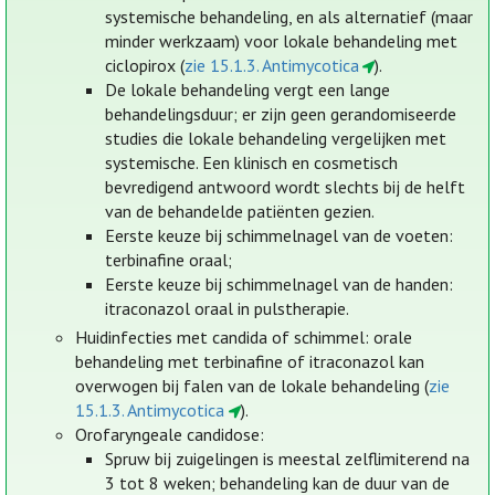
systemische behandeling, en als alternatief (maar
minder werkzaam) voor lokale behandeling met
ciclopirox (
zie 15.1.3. Antimycotica
).
De lokale behandeling vergt een lange
behandelingsduur; er zijn geen gerandomiseerde
studies die lokale behandeling vergelijken met
systemische. Een klinisch en cosmetisch
bevredigend antwoord wordt slechts bij de helft
van de behandelde patiënten gezien.
Eerste keuze bij schimmelnagel van de voeten:
terbinafine oraal;
Eerste keuze bij schimmelnagel van de handen:
itraconazol oraal in pulstherapie.
Huidinfecties met candida of schimmel: orale
behandeling met terbinafine of itraconazol kan
overwogen bij falen van de lokale behandeling (
zie
15.1.3. Antimycotica
).
Orofaryngeale candidose:
Spruw bij zuigelingen is meestal zelflimiterend na
3 tot 8 weken; behandeling kan de duur van de