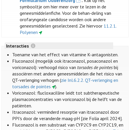
Formularium Ouderenzorg
.
Klik op het
symbooltje om hier meer over te lezen in de
geneesmiddelenfiche. Voor de behan-deling van
orofaryngeale candidose worden ook andere
geneesmiddelen geselecteerd. Zie hiervoor
11.2.1.
Polyenen
Interacties
Toename van het effect van vitamine K-antagonisten.
Fluconazol (mogelijk ook itraconazol, posaconazol en
voriconazol): verhoogd risico van
torsades de pointes
bij
associëren met andere geneesmiddelen die het risico van
QT-verlenging verhogen (
zie Inl.6.2.2. QT-verlenging en
torsades de pointes
).
Voriconazol: flucloxacilline leidt tot subtherapeutische
plasmaconcentraties van voriconazol bij de helft van de
patiënten.
Itraconazol: verminderd resorptie van itraconazol door
PPI's door de veranderde maag-pH [zie Folia april 2024].
Fluconazol is een substraat van CYP2C9 en CYP2C19, en