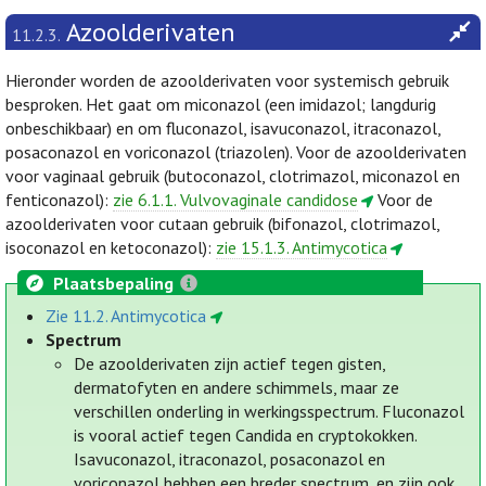
Azoolderivaten
11.2.3.
Hieronder worden de azoolderivaten voor systemisch gebruik
besproken. Het gaat om miconazol (een imidazol; langdurig
onbeschikbaar) en om fluconazol, isavuconazol, itraconazol,
posaconazol en voriconazol (triazolen). Voor de azoolderivaten
voor vaginaal gebruik (butoconazol, clotrimazol, miconazol en
fenticonazol):
zie 6.1.1. Vulvovaginale candidose
Voor de
azoolderivaten voor cutaan gebruik (bifonazol, clotrimazol,
isoconazol en ketoconazol):
zie 15.1.3. Antimycotica
Plaatsbepaling
Zie 11.2. Antimycotica
Spectrum
De azoolderivaten zijn actief tegen gisten,
dermatofyten en andere schimmels, maar ze
verschillen onderling in werkingsspectrum. Fluconazol
is vooral actief tegen Candida en cryptokokken.
Isavuconazol, itraconazol, posaconazol en
voriconazol hebben een breder spectrum, en zijn ook