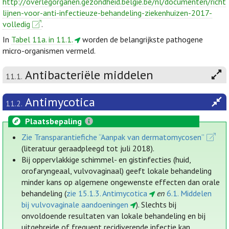
http://overlegorganen.gezondheid.belgie.be/nl/documenten/richt
lijnen-voor-anti-infectieuze-behandeling-ziekenhuizen-2017-
volledig
.
In
Tabel 11a. in 11.1.
worden de belangrijkste pathogene
micro-organismen vermeld.
Antibacteriële middelen
11.1.
Antimycotica
11.2.
Plaatsbepaling
Zie Transparantiefiche “Aanpak van dermatomycosen”
(literatuur geraadpleegd tot juli 2018).
Bij oppervlakkige schimmel- en gistinfecties (huid,
orofaryngeaal, vulvovaginaal) geeft lokale behandeling
minder kans op algemene ongewenste effecten dan orale
behandeling (
zie 15.1.3. Antimycotica
en
6.1. Middelen
bij vulvovaginale aandoeningen
). Slechts bij
onvoldoende resultaten van lokale behandeling en bij
uitgebreide of frequent recidiverende infectie kan