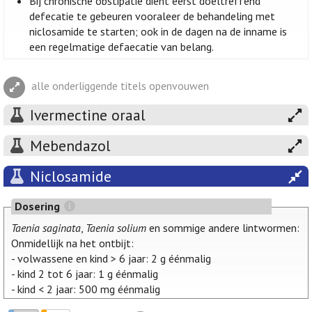
Bij chronische obstipatie dient eerst doeltreffend
defecatie te gebeuren vooraleer de behandeling met
niclosamide te starten; ook in de dagen na de inname is
een regelmatige defaecatie van belang.
alle onderliggende titels openvouwen
Ivermectine oraal
Mebendazol
Niclosamide
Dosering
Taenia saginata
,
Taenia solium
en sommige andere lintwormen:
Onmidellijk na het ontbijt:
- volwassene en kind > 6 jaar: 2 g éénmalig
- kind 2 tot 6 jaar: 1 g éénmalig
- kind < 2 jaar: 500 mg éénmalig