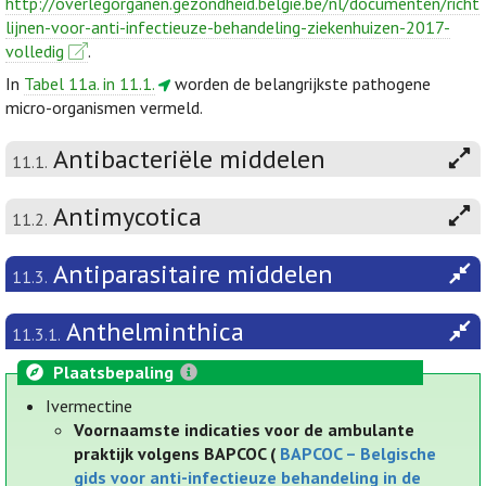
http://overlegorganen.gezondheid.belgie.be/nl/documenten/richt
lijnen-voor-anti-infectieuze-behandeling-ziekenhuizen-2017-
volledig
.
In
Tabel 11a. in 11.1.
worden de belangrijkste pathogene
micro-organismen vermeld.
Antibacteriële middelen
11.1.
Antimycotica
11.2.
Antiparasitaire middelen
11.3.
Anthelminthica
11.3.1.
Plaatsbepaling
Ivermectine
Voornaamste indicaties voor de ambulante
praktijk volgens BAPCOC (
BAPCOC – Belgische
gids voor anti-infectieuze behandeling in de