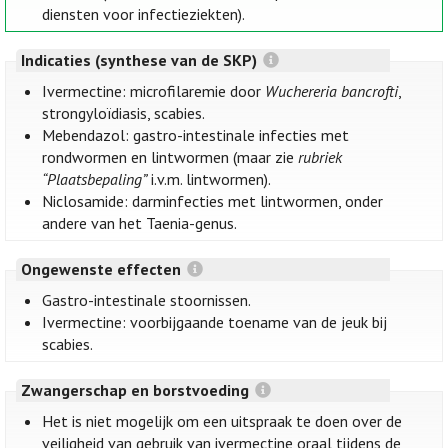
diensten voor infectieziekten).
Indicaties (synthese van de SKP)
Ivermectine: microfilaremie door
Wuchereria bancrofti
,
strongyloïdiasis, scabies.
Mebendazol: gastro-intestinale infecties met
rondwormen en lintwormen (maar zie
rubriek
“Plaatsbepaling”
i.v.m. lintwormen).
Niclosamide: darminfecties met lintwormen, onder
andere van het Taenia-genus.
Ongewenste effecten
Gastro-intestinale stoornissen.
Ivermectine: voorbijgaande toename van de jeuk bij
scabies.
Zwangerschap en borstvoeding
Het is niet mogelijk om een uitspraak te doen over de
veiligheid van gebruik van ivermectine oraal tijdens de