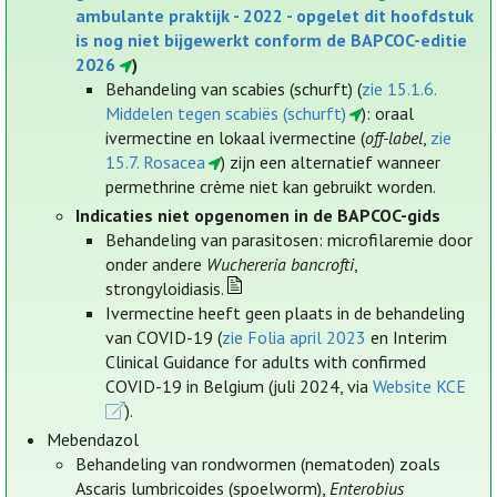
ambulante praktijk - 2022 - opgelet dit hoofdstuk
is nog niet bijgewerkt conform de BAPCOC-editie
2026
)
Behandeling van scabies (schurft) (
zie 15.1.6.
Middelen tegen scabiës (schurft)
): oraal
ivermectine en lokaal ivermectine (
off-label
,
zie
15.7. Rosacea
) zijn een alternatief wanneer
permethrine crème niet kan gebruikt worden.
Indicaties niet opgenomen in de BAPCOC-gids
Behandeling van parasitosen: microfilaremie door
onder andere
Wuchereria bancrofti
,
strongyloidiasis.
Ivermectine heeft geen plaats in de behandeling
van COVID-19 (
zie Folia april 2023
en Interim
Clinical Guidance for adults with confirmed
COVID-19 in Belgium (juli 2024, via
Website KCE
).
Mebendazol
Behandeling van rondwormen (nematoden) zoals
Ascaris lumbricoides (spoelworm),
Enterobius