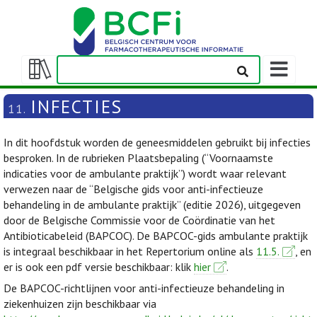
Weergeven
navigatieba
Weergeven/verbergen
inhoudstafel
INFECTIES
11.
In dit hoofdstuk worden de geneesmiddelen gebruikt bij infecties
besproken. In de rubrieken Plaatsbepaling (“Voornaamste
indicaties voor de ambulante praktijk”) wordt waar relevant
verwezen naar de “Belgische gids voor anti-infectieuze
behandeling in de ambulante praktijk” (editie 2026), uitgegeven
door de Belgische Commissie voor de Coördinatie van het
Antibioticabeleid (BAPCOC). De BAPCOC-gids ambulante praktijk
is integraal beschikbaar in het Repertorium online als
11.5.
, en
er is ook een pdf versie beschikbaar: klik
hier
.
De BAPCOC-richtlijnen voor anti-infectieuze behandeling in
ziekenhuizen zijn beschikbaar via