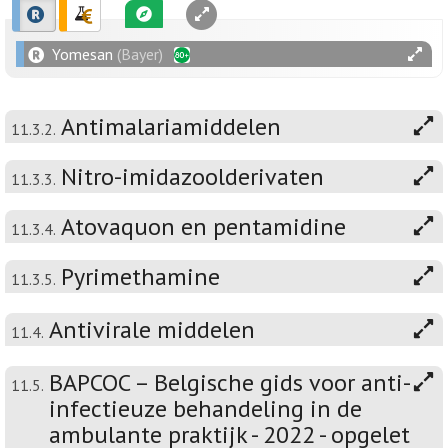
Yomesan
(Bayer)
Antimalariamiddelen
11.3.2.
Nitro-imidazoolderivaten
11.3.3.
Atovaquon en pentamidine
11.3.4.
Pyrimethamine
11.3.5.
Antivirale middelen
11.4.
BAPCOC – Belgische gids voor anti-
11.5.
infectieuze behandeling in de
ambulante praktijk - 2022 - opgelet