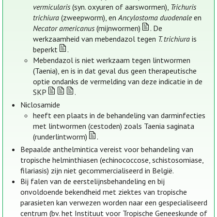
vermicularis
(syn. oxyuren of aarswormen),
Trichuris
trichiura
(zweepworm), en
Ancylostoma duodenale
en
Necator americanus
(mijnwormen)
. De
werkzaamheid van mebendazol tegen
T. trichiura
is
beperkt
.
Mebendazol is niet werkzaam tegen lintwormen
(Taenia), en is in dat geval dus geen therapeutische
optie ondanks de vermelding van deze indicatie in de
SKP
.
Niclosamide
heeft een plaats in de behandeling van darminfecties
met lintwormen (cestoden) zoals Taenia saginata
(runderlintworm)
.
Bepaalde anthelmintica vereist voor behandeling van
tropische helminthiasen (echinococcose, schistosomiase,
filariasis) zijn niet gecommercialiseerd in België.
Bij falen van de eerstelijnsbehandeling en bij
onvoldoende bekendheid met ziektes van tropische
parasieten kan verwezen worden naar een gespecialiseerd
centrum (bv. het Instituut voor Tropische Geneeskunde of