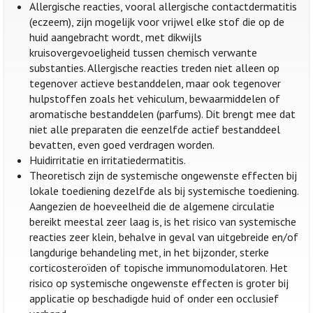
Allergische reacties, vooral allergische contactdermatitis
(eczeem), zijn mogelijk voor vrijwel elke stof die op de
huid aangebracht wordt, met dikwijls
kruisovergevoeligheid tussen chemisch verwante
substanties. Allergische reacties treden niet alleen op
tegenover actieve bestanddelen, maar ook tegenover
hulpstoffen zoals het vehiculum, bewaarmiddelen of
aromatische bestanddelen (parfums). Dit brengt mee dat
niet alle preparaten die eenzelfde actief bestanddeel
bevatten, even goed verdragen worden.
Huidirritatie en irritatiedermatitis.
Theoretisch zijn de systemische ongewenste effecten bij
lokale toediening dezelfde als bij systemische toediening.
Aangezien de hoeveelheid die de algemene circulatie
bereikt meestal zeer laag is, is het risico van systemische
reacties zeer klein, behalve in geval van uitgebreide en/of
langdurige behandeling met, in het bijzonder, sterke
corticosteroïden of topische immunomodulatoren. Het
risico op systemische ongewenste effecten is groter bij
applicatie op beschadigde huid of onder een occlusief