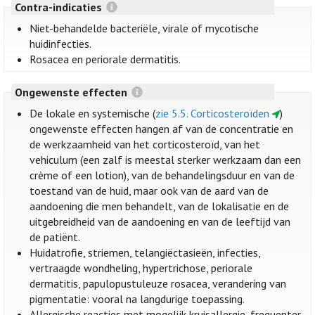
Contra-indicaties
Niet-behandelde bacteriële, virale of mycotische
huidinfecties.
Rosacea en periorale dermatitis.
Ongewenste effecten
De lokale en systemische (
zie 5.5. Corticosteroïden
)
ongewenste effecten hangen af van de concentratie en
de werkzaamheid van het corticosteroïd, van het
vehiculum (een zalf is meestal sterker werkzaam dan een
crème of een lotion), van de behandelingsduur en van de
toestand van de huid, maar ook van de aard van de
aandoening die men behandelt, van de lokalisatie en de
uitgebreidheid van de aandoening en van de leeftijd van
de patiënt.
Huidatrofie, striemen, telangiëctasieën, infecties,
vertraagde wondheling, hypertrichose, periorale
dermatitis, papulopustuleuze rosacea, verandering van
pigmentatie: vooral na langdurige toepassing.
Allergische reacties met mogelijk kruisallergie, frequenter