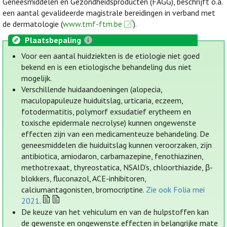
Geneesmiddelen en Gezondheidsproducten (FAGG), beschrijft o.a.
een aantal gevalideerde magistrale bereidingen in verband met
de dermatologie (
www.tmf-ftm.be
).
Plaatsbepaling
Voor een aantal huidziekten is de etiologie niet goed
bekend en is een etiologische behandeling dus niet
mogelijk.
Verschillende huidaandoeningen (alopecia,
maculopapuleuze huiduitslag, urticaria, eczeem,
fotodermatitis, polymorf exsudatief erytheem en
toxische epidermale necrolyse) kunnen ongewenste
effecten zijn van een medicamenteuze behandeling. De
geneesmiddelen die huiduitslag kunnen veroorzaken, zijn
antibiotica, amiodaron, carbamazepine, fenothiazinen,
methotrexaat, thyreostatica, NSAID’s, chloorthiazide, β-
blokkers, fluconazol, ACE-inhibitoren,
calciumantagonisten, bromocriptine.
Zie ook Folia mei
2021
.
De keuze van het vehiculum en van de hulpstoffen kan
de gewenste en ongewenste effecten in belangrijke mate