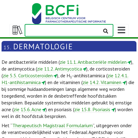
Weergeven
navigatieba
Weergeven/verbergen
inhoudstafel
DERMATOLOGIE
15.
De antibacteriële middelen (
zie 11.1. Antibacteriële middelen
),
de antimycotica (
zie 11.2. Antimycotica
), de corticosteroïden
(
zie 5.5. Corticosteroïden
), de H
-antihistaminica (
zie 12.4.1.
1
H1-antihistaminica
) en de vitaminen (
zie 14.2. Vitaminen
) die
bij sommige huidaandoeningen langs algemene weg worden
toegediend, worden in de desbetreffende hoofdstukken
besproken. Bepaalde systemische middelen gebruikt bij ernstige
acne (
zie 15.6. Acne
) en psoriasis (
zie 15.8. Psoriasis
) worden
wel in dit hoofdstuk besproken.
Het “
Therapeutisch Magistraal Formularium
”, uitgegeven onder
de verantwoordelijkheid van het Federaal Agentschap voor