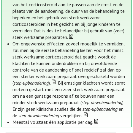
van het corticosteroïd aan te passen aan de ernst en de
plaats van de aandoening, de duur van de behandeling te
beperken en het gebruik van sterk werkzame
corticosteroïden in het gezicht en bij jonge kinderen te
vermijden. Dat is des te belangrijker bij gebruik van (zeer)
sterk werkzame preparaten.
Om ongewenste effecten zoveel mogelijk te vermijden,
zal men bij de eerste behandeling kiezen voor het minst
sterk werkzame corticosteroïd dat geacht wordt de
klachten te kunnen onderdrukken en bij onvoldoende
controle van de aandoening of snel recidief zal dan op
een sterker werkzaam preparaat overgeschakeld worden
(
step-upbenadering
).
Bij ernstiger klachten wordt somt
meteen gestart met een zeer sterk werkzaam preparaat
om na een gunstige respons af te bouwen naar een
minder sterk werkzaam preparaat (
step-downbenadering
).
Er zijn geen klinische studies die de
step-upbenadering
en
de
step-downbenadering
vergelijken.
Meestal volstaat één applicatie per dag.