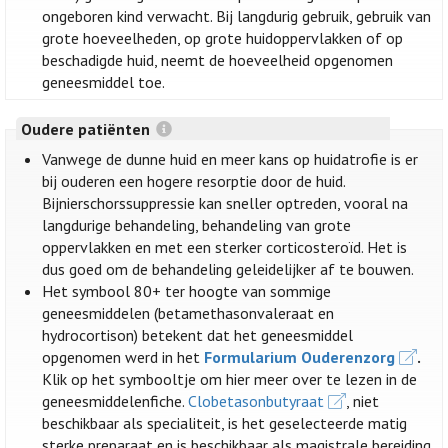
ongeboren kind verwacht. Bij langdurig gebruik, gebruik van
grote hoeveelheden, op grote huidoppervlakken of op
beschadigde huid, neemt de hoeveelheid opgenomen
geneesmiddel toe.
Oudere patiënten
Vanwege de dunne huid en meer kans op huidatrofie is er
bij ouderen een hogere resorptie door de huid.
Bijnierschorssuppressie kan sneller optreden, vooral na
langdurige behandeling, behandeling van grote
oppervlakken en met een sterker corticosteroïd. Het is
dus goed om de behandeling geleidelijker af te bouwen.
Het symbool 80+ ter hoogte van sommige
geneesmiddelen (betamethasonvaleraat en
hydrocortison) betekent dat het geneesmiddel
opgenomen werd in het
Formularium Ouderenzorg
.
Klik op het symbooltje om hier meer over te lezen in de
geneesmiddelenfiche.
Clobetasonbutyraat
, niet
beschikbaar als specialiteit, is het geselecteerde matig
sterke preparaat en is beschikbaar als magistrale bereiding