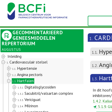
GECOMMENTARIEERD
CARD
GENEESMIDDELEN
1.
REPERTORIUM
AUGUSTUS
Hype
1.1.
Inleiding
Cardiovasculair stelsel
1.
Angi
1.2.
Hypertensie
1.1.
Angina pectoris
1.2.
Hart
1.3.
Hartfalen
1.3.
Digitalisglycosiden
1.3.1.
In dit hoof
Sacubitril/valsartan complex
1.3.2.
inhibitoren
Vericiguat
1.3.3.
1.4.2. Kali
Milrinon
,
5.1.9. G
1.3.4.