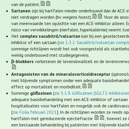
van de patiënt.
Sartanen
zijn bij hartfalen minder onderbouwd dan de ACE-in
niet verdragen worden (bv. wegens hoest).
Voor de assoc
van meerwaarde ten opzichte van een ACE-inhibitor alleen. Er
risico van verwikkelingen (nierfalen, hyperkaliëmie) neemt toe
Het
complex sacubitril/valsartan
kan bij een geselecteer
inhibitor of een sartaan (
zie 1.3.2. Sacubitril/valsartan compl
sommige richtlijnen wordt het ook voorgesteld als startbehan
weinig onderbouwd met studiegegevens.
β-blokkers
verbeteren de levenskwaliteit en de levensverwac
Antagonisten van de mineralocorticoïdreceptor
(spironol
met blijvende symptomen onder een adequate basisbehandelin
effect op mortaliteit en morbiditeit.
Sommige
gliflozinen
(
zie 5.1.9. Gliflozinen (SGLT2-inhibitoren
adequate basisbehandeling met een ACE-inhibitor of sartaan 
hospitalisaties voor hartfalen en mogelijk ook de cardiovascu
[
zie Folia februari 2021
]. In de richtlijnen worden ze reeds 
hartfalen met gereduceerde ejectiefractie
, hoewel ze
een bestaande behandeling bij patiënten met blijvende klac