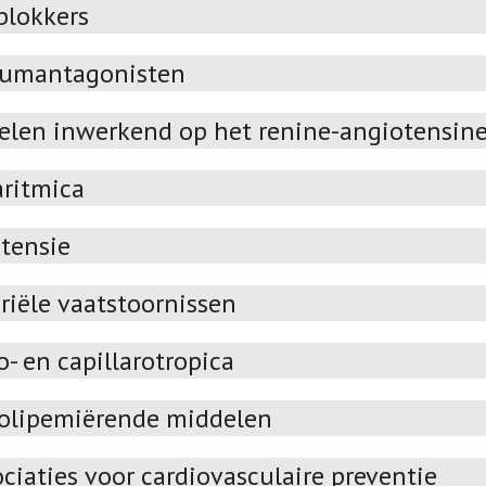
blokkers
iumantagonisten
elen inwerkend op het renine-angiotensin
aritmica
tensie
riële vaatstoornissen
- en capillarotropica
olipemiërende middelen
ciaties voor cardiovasculaire preventie