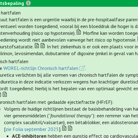
tsbepaling
 hartfalen
uut hartfalen is een urgentie waarbij in de pre-hospitaalfase parent
entueel worden toegediend, vooral bij een bloeddruk die hoger is d
tenverhouding (risico op hypotensie).
Morfine kan worden toegedi
oediening wordt niet aanbevolen vanwege het risico op hypotensie.
uurstofsaturatie.
In het ziekenhuis is er ook een plaats voor
lrinon, levosimendan, dobutamine of digoxine (enkel in geval van h
isch hartfalen
ie
WOREL-richtlijn Chronisch hartfalen
.
iuretica verlichten bij alle vormen van chronisch hartfalen de sy
sdiuretica in deze indicatie verkozen wegens hun krachtiger diureti
ordt toegediend; hierbij is het bepalen van een optimaal gewicht e
hronisch hartfalen met gedaalde ejectiefractie (HFrEF):
Volgens de huidige richtlijnen bestaat de basisbehandeling van h
vier geneesmiddelen (“
foundational therapy
”): een remmer van het
complex sacubitril/valsartan), een bètablokker, een aldosteronan
[
zie Folia september 2025
].
ACE-inhibitoren
hebben een gunstig effect op cardiovasculai