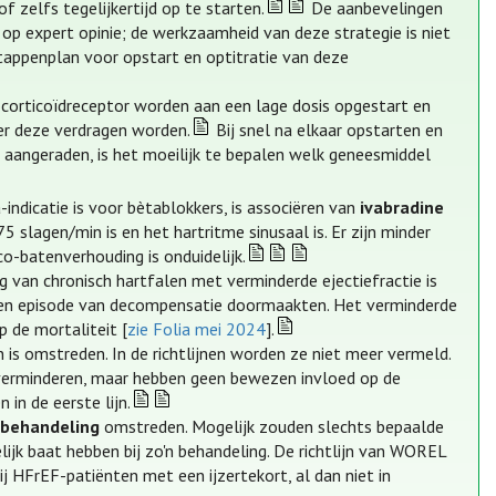
f zelfs tegelijkertijd op te starten.
De aanbevelingen
 op expert opinie; de werkzaamheid van deze strategie is niet
 stappenplan voor opstart en optitratie van deze
corticoïdreceptor worden aan een lage dosis opgestart en
ver deze verdragen worden.
Bij snel na elkaar opstarten en
 aangeraden, is het moeilijk te bepalen welk geneesmiddel
ndicatie is voor bètablokkers, is associëren van
ivabradine
5 slagen/min is en het hartritme sinusaal is. Er zijn minder
co-batenverhouding is onduidelijk.
ng van chronisch hartfalen met verminderde ejectiefractie is
t een episode van decompensatie doormaakten. Het verminderde
 de mortaliteit [
zie Folia mei 2024
].
 is omstreden. In de richtlijnen worden ze niet meer vermeld.
 verminderen, maar hebben geen bewezen invloed op de
in de eerste lijn.
rbehandeling
omstreden. Mogelijk zouden slechts bepaalde
ijk baat hebben bij zo'n behandeling. De richtlijn van WOREL
 HFrEF-patiënten met een ijzertekort, al dan niet in