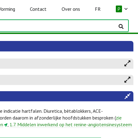
Vorming
Contact
Over ons
FR
P
indicatie hartfalen. Diuretica, bètablokkers, ACE-
 worden daarom in afzonderlijke hoofdstukken besproken (
zie
en
,
1.7. Middelen inwerkend op het renine-angiotensinesysteem