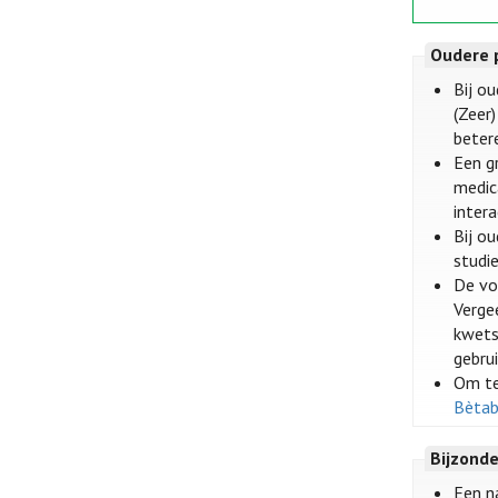
Oudere 
Bij o
(Zeer
beter
Een g
medic
inter
Bij o
studie
De vo
Verge
kwets
gebrui
Om te
Bètab
Bijzond
Een n