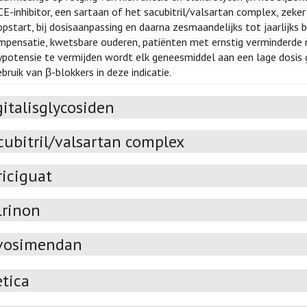
CE-inhibitor, een sartaan of het sacubitril/valsartan complex, zek
pstart, bij dosisaanpassing en daarna zesmaandelijks tot jaarlijks b
mpensatie, kwetsbare ouderen, patiënten met ernstig verminderde n
potensie te vermijden wordt elk geneesmiddel aan een lage dosis ge
bruik van β-blokkers in deze indicatie.
gitalisglycosiden
cubitril/valsartan complex
riciguat
lrinon
vosimendan
etica