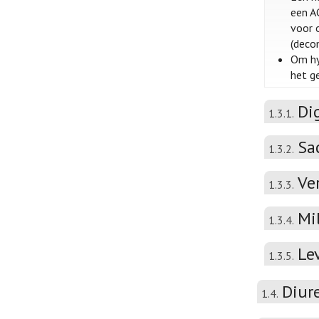
een A
voor o
(deco
Om hy
het ge
Di
1.3.1.
Sa
1.3.2.
Ve
1.3.3.
Mi
1.3.4.
Le
1.3.5.
Diur
1.4.