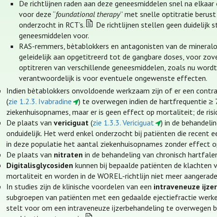
De richtlijnen raden aan deze geneesmiddelen snel na elkaar o
voor deze “
foundational therapy
” met snelle optitratie berust
onderzocht in RCT’s.
De richtlijnen stellen geen duidelijk
geneesmiddelen voor.
RAS-remmers, bètablokkers en antagonisten van de mineralo
geleidelijk aan opgetitreerd tot de gangbare doses, voor zo
optitreren van verschillende geneesmiddelen, zoals nu wordt
verantwoordelijk is voor eventuele ongewenste effecten.
Indien bètablokkers onvoldoende werkzaam zijn of er een contra-i
(
zie 1.2.3. Ivabradine
) te overwegen indien de hartfrequentie ≥ 7
ziekenhuisopnames, maar er is geen effect op mortaliteit; de risi
De plaats van
vericiguat
(
zie 1.3.3. Vericiguat
) in de behandeli
onduidelijk. Het werd enkel onderzocht bij patiënten die recen
in deze populatie het aantal ziekenhuisopnames zonder effect op
De plaats van
nitraten
in de behandeling van chronisch hartfalen
Digitalisglycosiden
kunnen bij bepaalde patiënten de klachten
mortaliteit en worden in de WOREL-richtlijn niet meer aangeraden 
In studies zijn de klinische voordelen van een
intraveneuze ijze
subgroepen van patiënten met een gedaalde ejectiefractie werkel
stelt voor om een intraveneuze ijzerbehandeling te overwegen bij