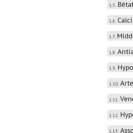
Bèta
1.5.
Calc
1.6.
Midd
1.7.
Anti
1.8.
Hypo
1.9.
Arte
1.10.
Veno
1.11.
Hyp
1.12.
Asso
1.13.