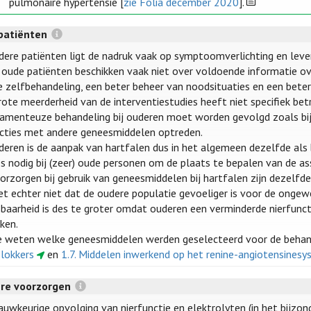
pulmonaire hypertensie [
zie Folia december 2020
].
patiënten
udere patiënten ligt de nadruk vaak op symptoomverlichting en leve
) oude patiënten beschikken vaak niet over voldoende informatie ove
e zelfbehandeling, een beter beheer van noodsituaties en een beter
rote meerderheid van de interventiestudies heeft niet specifiek bet
amenteuze behandeling bij ouderen moet worden gevolgd zoals bij
acties met andere geneesmiddelen optreden.
uderen is de aanpak van hartfalen dus in het algemeen dezelfde als b
s nodig bij (zeer) oude personen om de plaats te bepalen van de asso
orzorgen bij gebruik van geneesmiddelen bij hartfalen zijn dezelfde
et echter niet dat de oudere populatie gevoeliger is voor de ongew
baarheid is des te groter omdat ouderen een verminderde nierfunc
ken.
 weten welke geneesmiddelen werden geselecteerd voor de behande
lokkers
en
1.7. Middelen inwerkend op het renine-angiotensines
ere voorzorgen
auwkeurige opvolging van nierfunctie en elektrolyten (in het bijzon