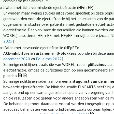
combinatie met anemie.
artfalen met licht verminderde ejectiefractie (HFmrEF):
Er werden maar weinig studies uitgevoerd specifiek bij deze popu
grenswaarden voor de ejectiefractie bij het selecteren van de 
opgenomen in studies over patiënten met gedaalde ejectiefracti
ejectiefractie. Dat verklaart de verschillen die kunnen worden va
WOREL) associëren HFmrEF met HFpEF, terwijl andere (zoals N
2025
].
artfalen met bewaarde ejectiefractie (HFpEF):
ACE-inhibitoren/sartanen
en
β-blokkers
toonden bij deze aand
december 2020
en
Folia mei 2022
].
Sommige richtlijnen, zoals die van WOREL, raden
gliflozines
aan 
ejectiefractie, omdat de gliflozines zich op een gecombineerd e
placebo.
Sommige richtlijnen raden aan om een
antagonist van de miner
bewaarde ejectiefractie. De klinische studie FINEARTS heeft bij 
aangetoond op een samengesteld eindpunt van verergering van ha
of die resultaten ook gelden voor andere antagonisten van de mi
De behandeling moet daarnaast vooral worden toegespitst op co
adequaat behandelen van comorbiditeiten, zoals coronair lijden, vo