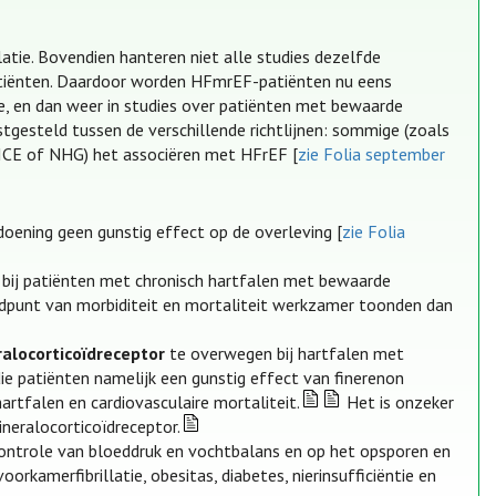
latie. Bovendien hanteren niet alle studies dezelfde
patiënten. Daardoor worden HFmrEF-patiënten nu eens
e, en dan weer in studies over patiënten met bewaarde
stgesteld tussen de verschillende richtlijnen: sommige (zoals
ICE of NHG) het associëren met HFrEF [
zie Folia september
oening geen gunstig effect op de overleving [
zie Folia
bij patiënten met chronisch hartfalen met bewaarde
indpunt van morbiditeit en mortaliteit werkzamer toonden dan
alocorticoïdreceptor
te overwegen bij hartfalen met
die patiënten namelijk een gunstig effect van finerenon
rtfalen en cardiovasculaire mortaliteit.
Het is onzeker
neralocorticoïdreceptor.
ntrole van bloeddruk en vochtbalans en op het opsporen en
orkamerfibrillatie, obesitas, diabetes, nierinsufficiëntie en