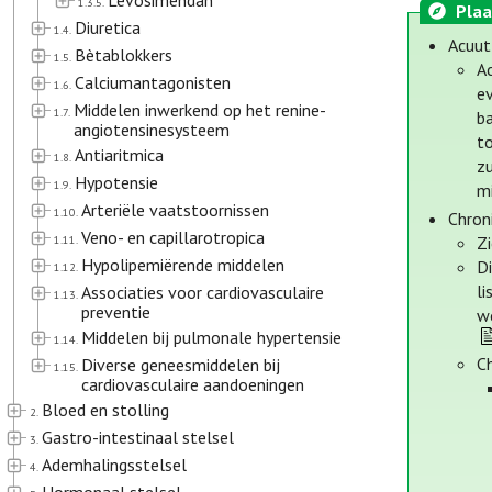
Levosimendan
1.3.5.
Plaa
Diuretica
1.4.
Acuut
Bètablokkers
1.5.
Ac
Calciumantagonisten
1.6.
ev
Middelen inwerkend op het renine-
1.7.
ba
angiotensinesysteem
t
Antiaritmica
1.8.
z
Hypotensie
1.9.
mi
Arteriële vaatstoornissen
1.10.
Chron
Veno- en capillarotropica
1.11.
Z
Hypolipemiërende middelen
D
1.12.
li
Associaties voor cardiovasculaire
1.13.
preventie
w
Middelen bij pulmonale hypertensie
1.14.
C
Diverse geneesmiddelen bij
1.15.
cardiovasculaire aandoeningen
Bloed en stolling
2.
Gastro-intestinaal stelsel
3.
Ademhalingsstelsel
4.