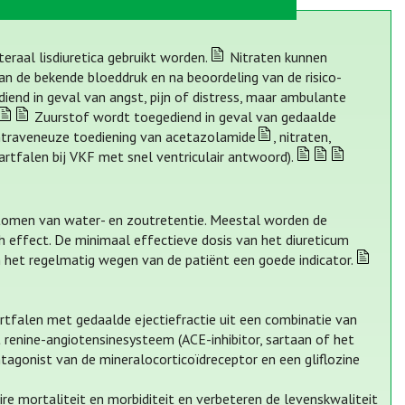
eraal lisdiuretica gebruikt worden.
Nitraten kunnen
an de bekende bloeddruk en na beoordeling van de risico-
end in geval van angst, pijn of distress, maar ambulante
Zuurstof wordt toegediend in geval van gedaalde
 intraveneuze toediening van acetazolamide
, nitraten,
artfalen bij VKF met snel ventriculair antwoord).
mptomen van water- en zoutretentie. Meestal worden de
sch effect. De minimaal effectieve dosis van het diureticum
n het regelmatig wegen van de patiënt een goede indicator.
artfalen met gedaalde ejectiefractie uit een combinatie van
 renine-angiotensinesysteem (ACE-inhibitor, sartaan of het
tagonist van de mineralocorticoïdreceptor en een gliflozine
re mortaliteit en morbiditeit en verbeteren de levenskwaliteit