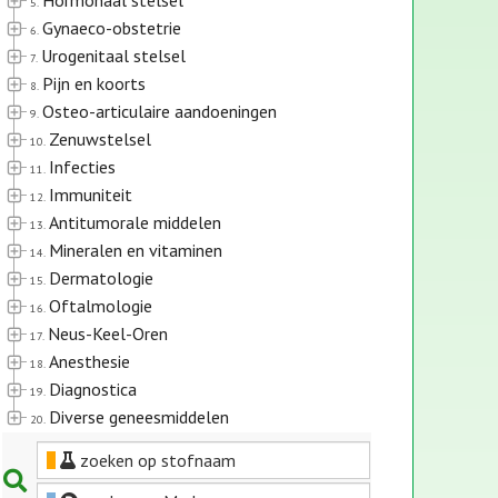
Hormonaal stelsel
5.
Gynaeco-obstetrie
6.
Urogenitaal stelsel
7.
Pijn en koorts
8.
Osteo-articulaire aandoeningen
9.
Zenuwstelsel
10.
Infecties
11.
Immuniteit
12.
Antitumorale middelen
13.
Mineralen en vitaminen
14.
Dermatologie
15.
Oftalmologie
16.
Neus-Keel-Oren
17.
Anesthesie
18.
Diagnostica
19.
Diverse geneesmiddelen
20.
zoeken op stofnaam