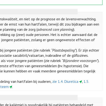
nskwaliteit, en niet op de prognose en de levensverwachting.
r de ernst van hun hartfalen, terwijl dit zou bijdragen aan een
e planning van de zorg (
advanced care planning
).
rekking op (zeer) oude personen. Het is echter aanvaard dat de
 jongere patiënten, zolang er geen ongewenste effecten of
ij jongere patiënten (zie rubriek
“Plaatsbepaling”
). Er zijn echter
ciatie sacubitril/valsartan, ivabradine of de gliflozines.
 als voor jongere patiënten (zie rubriek
“Bijzondere voorzorgen”
).
enste effecten van geneesmiddelen (bv. hypotensie). Die
tie kunnen hebben en vaak meerdere geneesmiddelen tegelijk
ling van hartfalen bij ouderen,
zie 1.4. Diuretica
,
1.5.
ysteem
.
der de kaliëmie) is noodzakelijk bij patiënten behandeld met