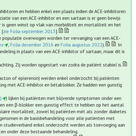
hibtoren en hebben enkel een plaats indien de ACE-inhibitoren
iatie van een ACE-inhibitor en een sartaan is er geen bewijs
 is geen winst op vlak van morbiditeit en mortaliteit en het
 [
zie Folia september 2013
].
de populatie overwogen worden ter vervanging van een ACE-
ex
,
Folia december 2016
en
Folia augustus 2022
).
In
deling in plaats van een ACE-inhibitor of sartaan, maar dit is
hting. Zij worden opgestart van zodra de patiënt stabiel is.
acton of eplerenon) werden enkel onderzocht bij patiënten
g met ACE-inhibitor en bètablokker. Ze hadden een gunstig
)
) lijken bij patiënten met blijvende symptomen onder een
en een β-blokker een gunstig effect te hebben op het aantal
laire mortaliteit, zowel bij patiënten mét als zonder diabetes
opgenomen in de basisbehandeling voor alle patiënten met
 in studieverband enkel onderzocht werden als toevoeging aan
hten onder deze bestaande behandeling.