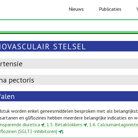
Nieuws
Publicaties
IOVASCULAIR STELSEL
rtensie
na pectoris
falen
dstuk worden enkel geneesmiddelen besproken met als belangrijkste 
/sartanen en gliflozines hebben meerdere belangrijke indicaties en
umsparende diuretica
,
1.5. Bètablokkers
,
1.6. Calciumantagonist
liflozinen (SGLT2-inhibitoren)
).