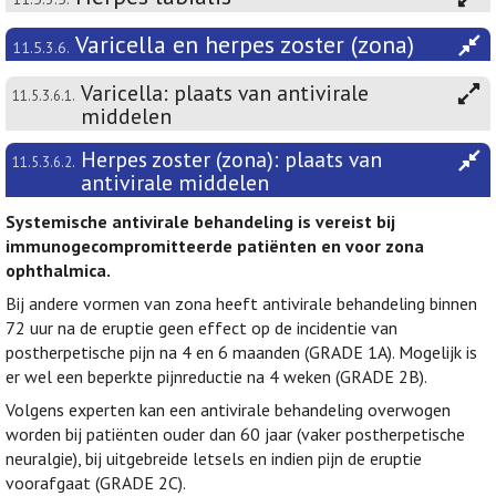
Varicella en herpes zoster (zona)
11.5.3.6.
Varicella: plaats van antivirale
11.5.3.6.1.
middelen
Herpes zoster (zona): plaats van
11.5.3.6.2.
antivirale middelen
Systemische antivirale behandeling is vereist bij
immunogecompromitteerde patiënten en voor zona
ophthalmica.
Bij andere vormen van zona heeft antivirale behandeling binnen
72 uur na de eruptie geen effect op de incidentie van
postherpetische pijn na 4 en 6 maanden (GRADE 1A). Mogelijk is
er wel een beperkte pijnreductie na 4 weken (GRADE 2B).
Volgens experten kan een antivirale behandeling overwogen
worden bij patiënten ouder dan 60 jaar (vaker postherpetische
neuralgie), bij uitgebreide letsels en indien pijn de eruptie
voorafgaat (GRADE 2C).