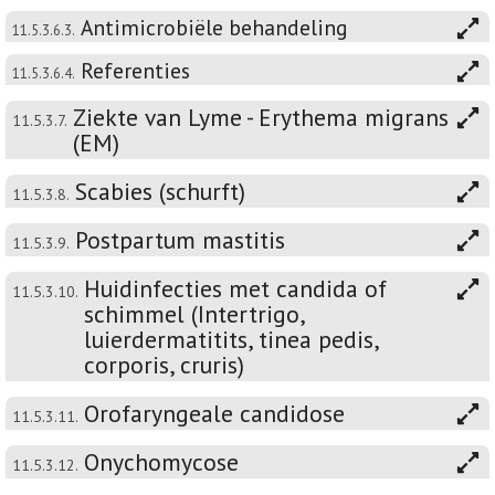
Antimicrobiële behandeling
11.5.3.6.3.
Referenties
11.5.3.6.4.
Ziekte van Lyme - Erythema migrans
11.5.3.7.
(EM)
Scabies (schurft)
11.5.3.8.
Postpartum mastitis
11.5.3.9.
Huidinfecties met candida of
11.5.3.10.
schimmel (Intertrigo,
luierdermatitits, tinea pedis,
corporis, cruris)
Orofaryngeale candidose
11.5.3.11.
Onychomycose
11.5.3.12.