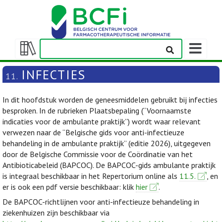
Weergeven
navigatieba
Weergeven/verbergen
inhoudstafel
INFECTIES
11.
In dit hoofdstuk worden de geneesmiddelen gebruikt bij infecties
besproken. In de rubrieken Plaatsbepaling (“Voornaamste
indicaties voor de ambulante praktijk”) wordt waar relevant
verwezen naar de “Belgische gids voor anti-infectieuze
behandeling in de ambulante praktijk” (editie 2026), uitgegeven
door de Belgische Commissie voor de Coördinatie van het
Antibioticabeleid (BAPCOC). De BAPCOC-gids ambulante praktijk
is integraal beschikbaar in het Repertorium online als
11.5.
, en
er is ook een pdf versie beschikbaar: klik
hier
.
De BAPCOC-richtlijnen voor anti-infectieuze behandeling in
ziekenhuizen zijn beschikbaar via