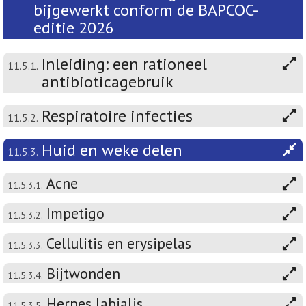
bijgewerkt conform de BAPCOC-
editie 2026
Inleiding: een rationeel
11.5.1.
antibioticagebruik
Respiratoire infecties
11.5.2.
Huid en weke delen
11.5.3.
Acne
11.5.3.1.
Impetigo
11.5.3.2.
Cellulitis en erysipelas
11.5.3.3.
Bijtwonden
11.5.3.4.
Herpes labialis
11.5.3.5.