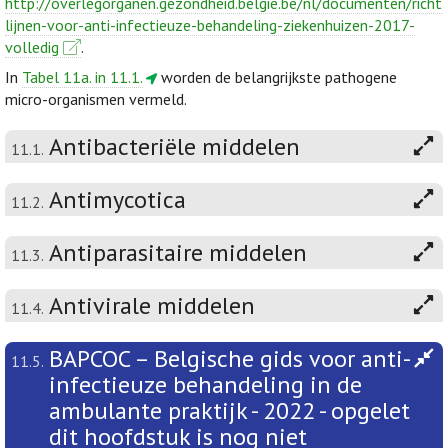
http://overlegorganen.gezondheid.belgie.be/nl/documenten/richt
lijnen-voor-anti-infectieuze-behandeling-ziekenhuizen-2017-
volledig
.
In
Tabel 11a. in 11.1.
worden de belangrijkste pathogene
micro-organismen vermeld.
Antibacteriële middelen
11.1.
Antimycotica
11.2.
Antiparasitaire middelen
11.3.
Antivirale middelen
11.4.
BAPCOC – Belgische gids voor anti-
11.5.
infectieuze behandeling in de
ambulante praktijk - 2022 - opgelet
dit hoofdstuk is nog niet