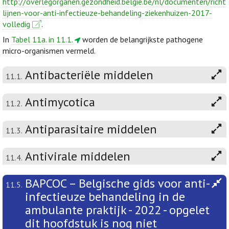
http://overlegorganen.gezondheid.belgie.be/nl/documenten/richt
lijnen-voor-anti-infectieuze-behandeling-ziekenhuizen-2017-
volledig
.
In
Tabel 11a. in 11.1.
worden de belangrijkste pathogene
micro-organismen vermeld.
Antibacteriële middelen
11.1.
Antimycotica
11.2.
Antiparasitaire middelen
11.3.
Antivirale middelen
11.4.
BAPCOC – Belgische gids voor anti-
11.5.
infectieuze behandeling in de
ambulante praktijk - 2022 - opgelet
dit hoofdstuk is nog niet