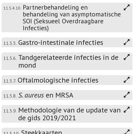
Partnerbehandeling en
11.5.4.10.
behandeling van asymptomatische
SOI (Seksueel Overdraagbare
Infecties)
Gastro-intestinale infecties
11.5.5.
Tandgerelateerde infecties in de
11.5.6.
mond
Oftalmologische infecties
11.5.7.
S. aureus
en MRSA
11.5.8.
Methodologie van de update van
11.5.9.
de gids 2019/2021
Steekkaarten
11.5.10.