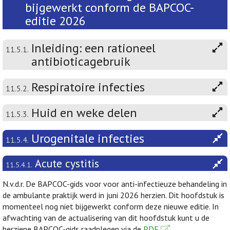
bijgewerkt conform de BAPCOC-
editie 2026
Inleiding: een rationeel
11.5.1.
antibioticagebruik
Respiratoire infecties
11.5.2.
Huid en weke delen
11.5.3.
Urogenitale infecties
11.5.4.
Acute cystitis
11.5.4.1.
N.v.d.r. De BAPCOC-gids voor voor anti-infectieuze behandeling in
de ambulante praktijk werd in juni 2026 herzien. Dit hoofdstuk is
momenteel nog niet bijgewerkt conform deze nieuwe editie. In
afwachting van de actualisering van dit hoofdstuk kunt u de
herziene BAPCOC-gids raadplegen via de
PDF
.