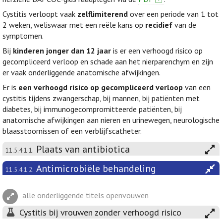
Cystitis verloopt vaak
zelflimiterend
over een periode van 1 tot
2 weken, weliswaar met een reële kans op
recidief
van de
symptomen.
Bij
kinderen jonger dan 12 jaar
is er een verhoogd risico op
gecompliceerd verloop en schade aan het nierparenchym en zijn
er vaak onderliggende anatomische afwijkingen.
Er is
een verhoogd risico op gecompliceerd verloop
van een
cystitis tijdens zwangerschap, bij mannen, bij patiënten met
diabetes, bij immunogecompromitteerde patiënten, bij
anatomische afwijkingen aan nieren en urinewegen, neurologische
blaasstoornissen of een verblijfscatheter.
Plaats van antibiotica
11.5.4.1.1.
Antimicrobiële behandeling
11.5.4.1.2.
alle onderliggende titels openvouwen
Cystitis bij vrouwen zonder verhoogd risico