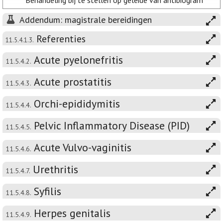
* Behandeling bij te stellen op geleide van antibiogram
Addendum: magistrale bereidingen
Referenties
11.5.4.1.3.
Acute pyelonefritis
11.5.4.2.
Acute prostatitis
11.5.4.3.
Orchi-epididymitis
11.5.4.4.
Pelvic Inflammatory Disease (PID)
11.5.4.5.
Acute Vulvo-vaginitis
11.5.4.6.
Urethritis
11.5.4.7.
Syfilis
11.5.4.8.
Herpes genitalis
11.5.4.9.