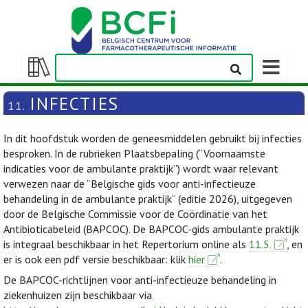
Weergeven
navigatieba
Weergeven/verbergen
inhoudstafel
INFECTIES
11.
In dit hoofdstuk worden de geneesmiddelen gebruikt bij infecties
besproken. In de rubrieken Plaatsbepaling (“Voornaamste
indicaties voor de ambulante praktijk”) wordt waar relevant
verwezen naar de “Belgische gids voor anti-infectieuze
behandeling in de ambulante praktijk” (editie 2026), uitgegeven
door de Belgische Commissie voor de Coördinatie van het
Antibioticabeleid (BAPCOC). De BAPCOC-gids ambulante praktijk
is integraal beschikbaar in het Repertorium online als
11.5.
, en
er is ook een pdf versie beschikbaar: klik
hier
.
De BAPCOC-richtlijnen voor anti-infectieuze behandeling in
ziekenhuizen zijn beschikbaar via