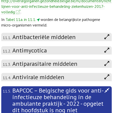
http://overlegorganen.gezondheid.belgie.be/nl/documenten/richt
lijnen-voor-anti-infectieuze-behandeling-ziekenhuizen-2017-
volledig
.
In
Tabel 11a. in 11.1.
worden de belangrijkste pathogene
micro-organismen vermeld.
Antibacteriële middelen
11.1.
Antimycotica
11.2.
Antiparasitaire middelen
11.3.
Antivirale middelen
11.4.
BAPCOC – Belgische gids voor anti-
11.5.
infectieuze behandeling in de
ambulante praktijk - 2022 - opgelet
dit hoofdstuk is nog niet