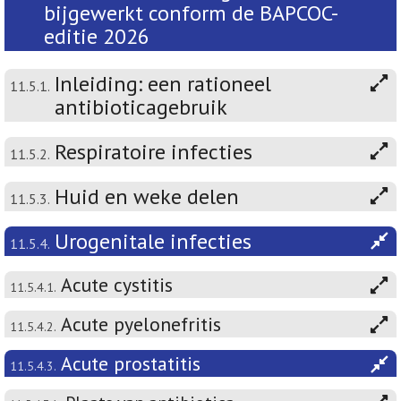
bijgewerkt conform de BAPCOC-
editie 2026
Inleiding: een rationeel
11.5.1.
antibioticagebruik
Respiratoire infecties
11.5.2.
Huid en weke delen
11.5.3.
Urogenitale infecties
11.5.4.
Acute cystitis
11.5.4.1.
Acute pyelonefritis
11.5.4.2.
Acute prostatitis
11.5.4.3.