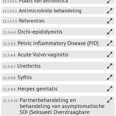
Plaats van antibiotica
11.5.4.3.1.
Antimicrobiële behandeling
11.5.4.3.2.
Referenties
11.5.4.3.3.
Orchi-epididymitis
11.5.4.4.
Pelvic Inflammatory Disease (PID)
11.5.4.5.
Acute Vulvo-vaginitis
11.5.4.6.
Urethritis
11.5.4.7.
Syfilis
11.5.4.8.
Herpes genitalis
11.5.4.9.
Partnerbehandeling en
11.5.4.10.
behandeling van asymptomatische
SOI (Seksueel Overdraagbare