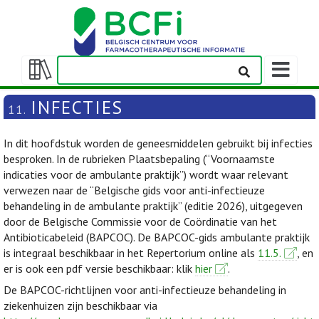
Weergeven
navigatieba
Weergeven/verbergen
inhoudstafel
INFECTIES
11.
In dit hoofdstuk worden de geneesmiddelen gebruikt bij infecties
besproken. In de rubrieken Plaatsbepaling (“Voornaamste
indicaties voor de ambulante praktijk”) wordt waar relevant
verwezen naar de “Belgische gids voor anti-infectieuze
behandeling in de ambulante praktijk” (editie 2026), uitgegeven
door de Belgische Commissie voor de Coördinatie van het
Antibioticabeleid (BAPCOC). De BAPCOC-gids ambulante praktijk
is integraal beschikbaar in het Repertorium online als
11.5.
, en
er is ook een pdf versie beschikbaar: klik
hier
.
De BAPCOC-richtlijnen voor anti-infectieuze behandeling in
ziekenhuizen zijn beschikbaar via