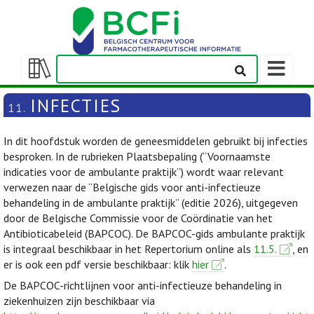
Weergeven
navigatieba
Weergeven/verbergen
inhoudstafel
INFECTIES
11.
In dit hoofdstuk worden de geneesmiddelen gebruikt bij infecties
besproken. In de rubrieken Plaatsbepaling (“Voornaamste
indicaties voor de ambulante praktijk”) wordt waar relevant
verwezen naar de “Belgische gids voor anti-infectieuze
behandeling in de ambulante praktijk” (editie 2026), uitgegeven
door de Belgische Commissie voor de Coördinatie van het
Antibioticabeleid (BAPCOC). De BAPCOC-gids ambulante praktijk
is integraal beschikbaar in het Repertorium online als
11.5.
, en
er is ook een pdf versie beschikbaar: klik
hier
.
De BAPCOC-richtlijnen voor anti-infectieuze behandeling in
ziekenhuizen zijn beschikbaar via