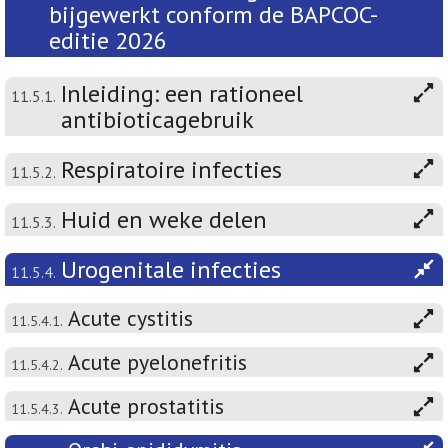
bijgewerkt conform de BAPCOC-
editie 2026
Inleiding: een rationeel
11.5.1.
antibioticagebruik
Respiratoire infecties
11.5.2.
Huid en weke delen
11.5.3.
Urogenitale infecties
11.5.4.
Acute cystitis
11.5.4.1.
Acute pyelonefritis
11.5.4.2.
Acute prostatitis
11.5.4.3.