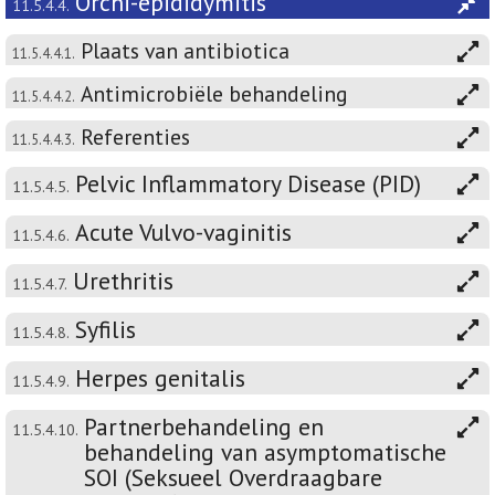
Orchi-epididymitis
11.5.4.4.
Plaats van antibiotica
11.5.4.4.1.
Antimicrobiële behandeling
11.5.4.4.2.
Referenties
11.5.4.4.3.
Pelvic Inflammatory Disease (PID)
11.5.4.5.
Acute Vulvo-vaginitis
11.5.4.6.
Urethritis
11.5.4.7.
Syfilis
11.5.4.8.
Herpes genitalis
11.5.4.9.
Partnerbehandeling en
11.5.4.10.
behandeling van asymptomatische
SOI (Seksueel Overdraagbare