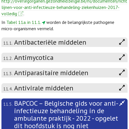
http://overlegorganen.gezondheid.belgie.be/nl/documenten/richt
lijnen-voor-anti-infectieuze-behandeling-ziekenhuizen-2017-
volledig
.
In
Tabel 11a. in 11.1.
worden de belangrijkste pathogene
micro-organismen vermeld.
Antibacteriële middelen
11.1.
Antimycotica
11.2.
Antiparasitaire middelen
11.3.
Antivirale middelen
11.4.
BAPCOC – Belgische gids voor anti-
11.5.
infectieuze behandeling in de
ambulante praktijk - 2022 - opgelet
dit hoofdstuk is nog niet