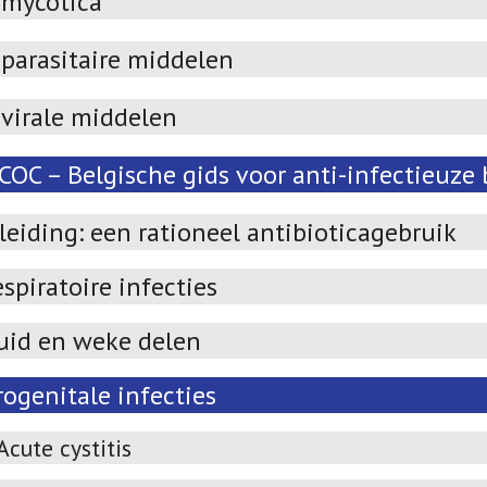
imycotica
parasitaire middelen
ivirale middelen
OC – Belgische gids voor anti-infectieuze 
leiding: een rationeel antibioticagebruik
spiratoire infecties
uid en weke delen
ogenitale infecties
Acute cystitis