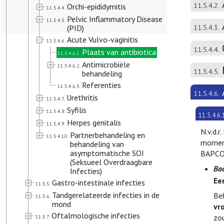
11.5.4.2.
Orchi-epididymitis
11.5.4.4.
Pelvic Inflammatory Disease
11.5.4.5.
(PID)
11.5.4.3.
Acute Vulvo-vaginitis
11.5.4.6.
11.5.4.4.
Plaats van antibiotica
11.5.4.6.1.
Antimicrobiële
11.5.4.6.2.
11.5.4.5.
behandeling
Referenties
11.5.4.6.3.
11.5.4.6.
Urethritis
11.5.4.7.
Syfilis
11.5.4.8.
11.5.4.6.
Herpes genitalis
11.5.4.9.
N.v.d.r
Partnerbehandeling en
11.5.4.10.
moment
behandeling van
asymptomatische SOI
BAPCOC
(Seksueel Overdraagbare
Bac
Infecties)
Ee
Gastro-intestinale infecties
11.5.5.
Tandgerelateerde infecties in de
Be
11.5.6.
mond
vr
Oftalmologische infecties
zou
11.5.7.