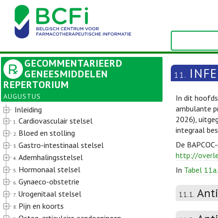
GECOMMENTARIEERD
INFE
GENEESMIDDELEN
11.
REPERTORIUM
AUGUSTUS
In dit hoofd
ambulante pr
Inleiding
2026), uitge
Cardiovasculair stelsel
1.
integraal be
Bloed en stolling
2.
De BAPCOC-ri
Gastro-intestinaal stelsel
3.
http://overl
Ademhalingsstelsel
4.
Hormonaal stelsel
In
Tabel 11a.
5.
Gynaeco-obstetrie
6.
Ant
Urogenitaal stelsel
11.1.
7.
Pijn en koorts
8.