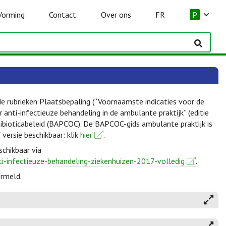
Vorming
Contact
Over ons
FR
P
de rubrieken Plaatsbepaling (“Voornaamste indicaties voor de
anti-infectieuze behandeling in de ambulante praktijk” (editie
ibioticabeleid (BAPCOC). De BAPCOC-gids ambulante praktijk is
f versie beschikbaar: klik
hier
.
schikbaar via
ti-infectieuze-behandeling-ziekenhuizen-2017-volledig
.
ermeld.