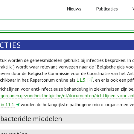
Nieuws
Publicaties
CTIES
stuk worden de geneesmiddelen gebruikt bij infecties besproken. In 
aktijk”) wordt waar relevant verwezen naar de “Belgische gids voor 
geven door de Belgische Commissie voor de Coördinatie van het Ant
schikbaar in het Repertorium online als
11.5.
, en er is ook een pd
chtlijnen voor anti-infectieuze behandeling in ziekenhuizen zijn be
egorganen.gezondheid.belgie.be/nl/documenten/richtlijnen-voor-an
 in 11.1.
worden de belangrijkste pathogene micro-organismen v
ibacteriële middelen