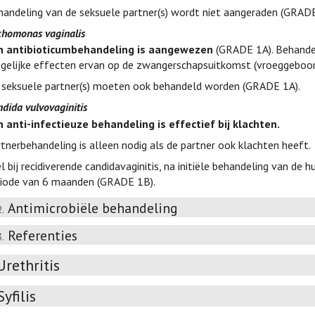
handeling van de seksuele partner(s) wordt niet aangeraden (GRADE
chomonas vaginalis
n antibioticumbehandeling is aangewezen
(GRADE 1A). Behande
gelijke effecten ervan op de zwangerschapsuitkomst (vroeggeboort
 seksuele partner(s) moeten ook behandeld worden (GRADE 1A).
dida vulvovaginitis
n anti-infectieuze behandeling is effectief bij klachten.
tnerbehandeling is alleen nodig als de partner ook klachten heeft.
l bij recidiverende candidavaginitis, na initiële behandeling van de 
riode van 6 maanden (GRADE 1B).
Antimicrobiële behandeling
2.
Referenties
3.
Urethritis
Syfilis