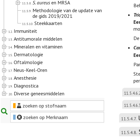
S. aureus
en MRSA
11.5.8.
Be
Methodologie van de update van
11.5.9.
Tri
de gids 2019/2021
Ee
Steekkaarten
11.5.10.
mo
Immuniteit
12.
De
Antitumorale middelen
13.
Mineralen en vitaminen
Can
14.
Dermatologie
Ee
15.
Oftalmologie
16.
Par
Neus-Keel-Oren
17.
Ste
Anesthesie
18.
pe
Diagnostica
19.
Diverse geneesmiddelen
11.5.4.6.
20.
zoeken op stofnaam
11.5.4.6.
zoeken op Merknaam
11.5.4.7.
11.5.4.8.