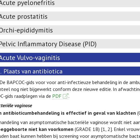
Acute pyelonefritis
Acute prostatitis
Orchi-epididymitis
Pelvic Inflammatory Disease (PID)
Acute Vulvo-vaginitis
Plaats van antibiotica
1.
. De BAPCOC-gids voor voor anti-infectieuze behandeling in de ambul
eel nog niet bijgewerkt conform deze nieuwe editie. In afwachting
-gids raadplegen via de
PDF
.
teriële vaginose
n antibioticumbehandeling is effectief in geval van klachten
(
handeling van asymptomatische bacteriële vaginose wordt niet aanb
oeggeboorte niet kan voorkomen
(GRADE 1B) [1, 2]. Enkel vrouwe
den baat kunnen hebben bij screening voor asymptomatische bacteri