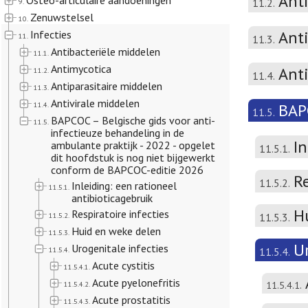
Ant
Osteo-articulaire aandoeningen
11.2.
9.
Zenuwstelsel
10.
Anti
Infecties
11.
11.3.
Antibacteriële middelen
11.1.
Antimycotica
Ant
11.2.
11.4.
Antiparasitaire middelen
11.3.
Antivirale middelen
11.4.
BAPC
11.5.
BAPCOC – Belgische gids voor anti-
11.5.
infectieuze behandeling in de
In
ambulante praktijk - 2022 - opgelet
11.5.1.
dit hoofdstuk is nog niet bijgewerkt
conform de BAPCOC-editie 2026
Re
11.5.2.
Inleiding: een rationeel
11.5.1.
antibioticagebruik
H
Respiratoire infecties
11.5.2.
11.5.3.
Huid en weke delen
11.5.3.
Ur
Urogenitale infecties
11.5.4.
11.5.4.
Acute cystitis
11.5.4.1.
Acute pyelonefritis
11.5.4.2.
11.5.4.1.
Acute prostatitis
11.5.4.3.