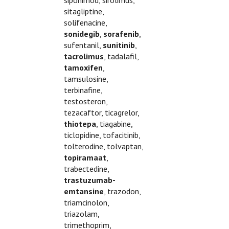
siponimod, sirolimus,
sitagliptine,
solifenacine,
sonidegib
,
sorafenib
,
sufentanil,
sunitinib
,
tacrolimus
, tadalafil,
tamoxifen
,
tamsulosine,
terbinafine,
testosteron,
tezacaftor, ticagrelor,
thiotepa
, tiagabine,
ticlopidine, tofacitinib,
tolterodine, tolvaptan,
topiramaat
,
trabectedine,
trastuzumab-
emtansine
, trazodon,
triamcinolon,
triazolam,
trimethoprim,