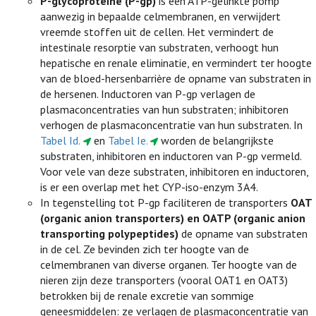
P-glycoproteïne (P-gp)
is een ATP-gelinkte pomp
aanwezig in bepaalde celmembranen, en verwijdert
vreemde stoffen uit de cellen. Het vermindert de
intestinale resorptie van substraten, verhoogt hun
hepatische en renale eliminatie, en vermindert ter hoogte
van de bloed-hersenbarrière de opname van substraten in
de hersenen. Inductoren van P-gp verlagen de
plasmaconcentraties van hun substraten; inhibitoren
verhogen de plasmaconcentratie van hun substraten. In
Tabel Id.
en
Tabel Ie.
worden de belangrijkste
substraten, inhibitoren en inductoren van P-gp vermeld.
Voor vele van deze substraten, inhibitoren en inductoren,
is er een overlap met het CYP-iso-enzym 3A4.
In tegenstelling tot P-gp faciliteren de transporters
OAT
(organic anion transporters) en OATP (organic anion
transporting polypeptides)
de opname van substraten
in de cel. Ze bevinden zich ter hoogte van de
celmembranen van diverse organen. Ter hoogte van de
nieren zijn deze transporters (vooral OAT1 en OAT3)
betrokken bij de renale excretie van sommige
geneesmiddelen: ze verlagen de plasmaconcentratie van