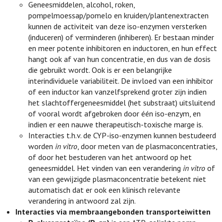
Geneesmiddelen, alcohol, roken,
pompelmoessap/pomelo en kruiden/plantenextracten
kunnen de activiteit van deze iso-enzymen versterken
(induceren) of verminderen (inhiberen). Er bestaan minder
en meer potente inhibitoren en inductoren, en hun effect
hangt ook af van hun concentratie, en dus van de dosis
die gebruikt wordt. Ook is er een belangrijke
interindividuele variabiliteit. De invloed van een inhibitor
of een inductor kan vanzelfsprekend groter zijn indien
het slachtoffergeneesmiddel (het substraat) uitsluitend
of vooral wordt afgebroken door één iso-enzym, en
indien er een nauwe therapeutisch-toxische marge is.
Interacties t.h.v. de CYP-iso-enzymen kunnen bestudeerd
worden
in vitro
, door meten van de plasmaconcentraties,
of door het bestuderen van het antwoord op het
geneesmiddel. Het vinden van een verandering
in vitro
of
van een gewijzigde plasmaconcentratie betekent niet
automatisch dat er ook een klinisch relevante
verandering in antwoord zal zijn.
Interacties via membraangebonden transporteiwitten