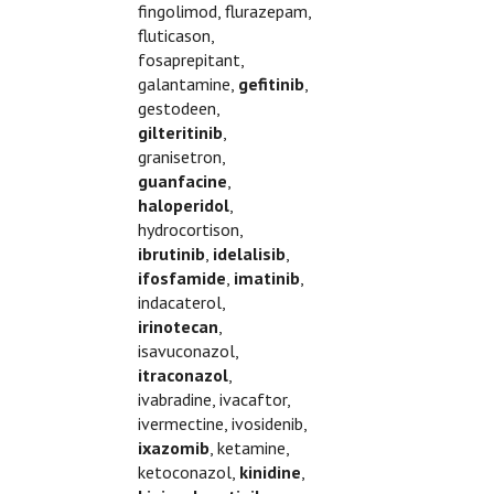
fingolimod, flurazepam,
fluticason,
fosaprepitant,
galantamine,
gefitinib
,
gestodeen,
gilteritinib
,
granisetron,
guanfacine
,
haloperidol
,
hydrocortison,
ibrutinib
,
idelalisib
,
ifosfamide
,
imatinib
,
indacaterol,
irinotecan
,
isavuconazol,
itraconazol
,
ivabradine, ivacaftor,
ivermectine, ivosidenib,
ixazomib
, ketamine,
ketoconazol,
kinidine
,