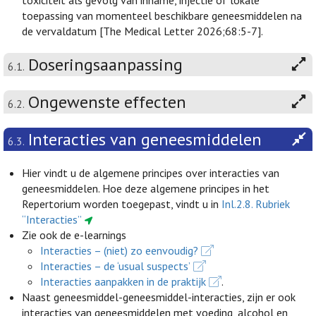
toxiciteit als gevolg van inname, injectie of lokale
toepassing van momenteel beschikbare geneesmiddelen na
de vervaldatum [The Medical Letter 2026;68:5-7].
Doseringsaanpassing
6.1.
Ongewenste effecten
6.2.
Interacties van geneesmiddelen
6.3.
Hier vindt u de algemene principes over interacties van
geneesmiddelen. Hoe deze algemene principes in het
Repertorium worden toegepast, vindt u in
Inl.2.8. Rubriek
“Interacties”
Zie ook de e-learnings
Interacties – (niet) zo eenvoudig?
Interacties – de ‘usual suspects’
Interacties aanpakken in de praktijk
.
Naast geneesmiddel-geneesmiddel-interacties, zijn er ook
interacties van geneesmiddelen met voeding, alcohol en