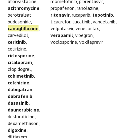
atorvastatine,
momelotinib, pibrentasvir,
azithromycine
,
propafenon, ranolazine,
berotralsat,
ritonavir
, rucaparib,
tepotinib
,
budesonide,
ticagrelor, tucatinib, vandetanib,
canagliflozine
,
velpatasvir, venetoclax,
carvedilol,
verapamil
, vibegron,
ceritinib
,
voclosporine, voxilaprevir
cetirizine,
ciclosporine
,
citalopram
,
clopidogrel,
cobimetinib
,
colchicine
,
dabigatran
,
dabrafenib
,
dasatinib
,
daunorubicine
,
desloratidine,
dexamethason,
digoxine
,
diltiazem,