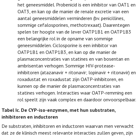
het geneesmiddel. Probenicid is een inhibitor van OAT1 en
OAT3, en kan op die manier de renale excretie van een
aantal geneesmiddelen verminderen (bv. penicillines,
sommige cefalosporines, methotrexaat). Daarentegen
spelen ter hoogte van de lever OATP1B1 en OATP1B3
een belangrijke rol in de opname van sommige
geneesmiddelen. Ciclosporine is een inhibitor van
OATP1B1 en OATP1B3, en kan op die manier de
plasmaconcentraties van statines en van bosentan en
ambrisentan verhogen. Sommige HIV-protease-
inhibitoren (atazanavir + ritonavir; lopinavir + ritonavir) en
roxadustat en roxadustat zijn OATP-inhibitoren, en
kunnen op die manier de plasmaconcentraties van
statines verhogen. Interacties waar OATP-remming een
rol speelt zijn vaak complex en daardoor onvoorspelbaar.
Tabel Ic.
De CYP-iso-enzymen, met hun substraten,
inhibitoren en inductoren
De substraten, inhibitoren en inductoren waarvan men verwacht
dat ze de klinisch meest relevante interacties zullen geven, zijn