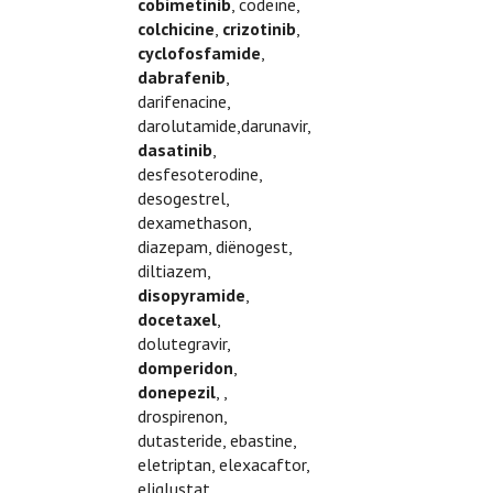
cobimetinib
, codeïne,
colchicine
,
crizotinib
,
cyclofosfamide
,
dabrafenib
,
darifenacine,
darolutamide,darunavir,
dasatinib
,
desfesoterodine,
desogestrel,
dexamethason,
diazepam, diënogest,
diltiazem,
disopyramide
,
docetaxel
,
dolutegravir,
domperidon
,
donepezil
, ,
drospirenon,
dutasteride, ebastine,
eletriptan, elexacaftor,
eliglustat,