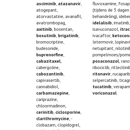
asciminib
,
atazanavir
,
fluvoxamine, fosap
atogepant,
(tijdens de 3 dagen
atorvastatine, avanafil,
behandeling), idebe
avatrombopag,
idelalisib
, imatinib
axitinib
, bosentan,
isavuconazol,
itra
bosutinib
,
brigatinib
,
ivacaftor,
ketocon
bromocriptine,
letermovir, lopinavi
budesonide,
netupitant, nilotini
buprenorfine
,
pompelmoes/pome
cabazitaxel
,
posaconazol
, rano
cabergoline,
ribociclib, ritlecitini
cabozantinib
,
ritonavir
, rucaparib
capivasertib,
selpercatinib, ticagr
cannabidiol,
tucatinib
, verapami
carbamazepine
,
voriconazol
cariprazine,
chloormadinon,
cerinitib
,
ciclosporine
,
clarithromycine
, -
clobazam, clopidogrel,