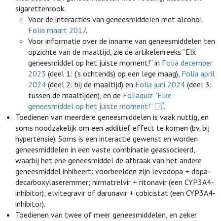
sigarettenrook.
Voor de interacties van geneesmiddelen met alcohol
Folia maart 2017
.
Voor informatie over de inname van geneesmiddelen ten
opzichte van de maaltijd, zie de artikelenreeks “Elk
geneesmiddel op het juiste moment!” in
Folia december
2023
(deel 1: (’s ochtends) op een lege maag),
Folia april
2024
(deel 2: bij de maaltijd) en
Folia juni 2024
(deel 3:
tussen de maaltijden), en de
Foliaquiz “Elke
geneesmiddel op het juiste moment!”
.
Toedienen van meerdere geneesmiddelen is vaak nuttig, en
soms noodzakelijk om een additief effect te komen (bv. bij
hypertensie). Soms is een interactie gewenst en worden
geneesmiddelen in een vaste combinatie geassocieerd,
waarbij het ene geneesmiddel de afbraak van het andere
geneesmiddel inhibeert: voorbeelden zijn levodopa + dopa-
decarboxylaseremmer; nirmatrelvir + ritonavir (een CYP3A4-
inhibitor); elvitegravir of darunavir + cobicistat (een CYP3A4-
inhibitor).
Toedienen van twee of meer geneesmiddelen, en zeker