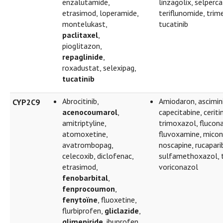
enzalutamide,
linzagolix, selperca
etrasimod, loperamide,
teriflunomide, trim
montelukast,
tucatinib
paclitaxel
,
pioglitazon,
repaglinide
,
roxadustat, selexipag,
tucatinib
Abrocitinib,
Amiodaron, ascimini
CYP2C9
acenocoumarol
,
capecitabine, ceritin
amitriptyline,
trimoxazol, flucon
atomoxetine,
fluvoxamine, micon
avatrombopag,
noscapine, rucapari
celecoxib, diclofenac,
sulfamethoxazol, t
etrasimod,
voriconazol
fenobarbital
,
fenprocoumon
,
fenytoïne
, fluoxetine,
flurbiprofen,
gliclazide
,
glimepiride
, ibuprofen,