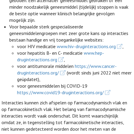
geboden. Een alternatief geneesmiddel gebruiken of een
minder noodzakelijk geneesmiddel (tijdelijk) stoppen is vaak
de beste optie wanneer klinisch belangrijke gevolgen
mogelijk zijn.
Voor bepaalde sterk gespecialiseerde
geneesmiddelengroepen met zeer grote kans op interacties
bestaan handige en vrij toegankelijke websites:
voor HIV medicatie
www.hiv-druginteractions.org
,
voor hepatitis B- en C- medicatie
www.hep-
druginteractions.org
,
voor antitumorale middelen
https://www.cancer-
druginteractions.org/
(wordt sinds juni 2022 niet meer
geüpdatet),
voor geneesmiddelen bij COVID-19
https://www.covid19-druginteractions.org/
Interacties kunnen zich afspelen op farmacodynamisch vlak en
op farmacokinetisch vlak. Het belang van farmacodynamische
interacties wordt vaak onderschat. Dit komt waarschijnlijk
omdat ze, in tegenstelling tot farmacokinetische interacties,
niet kunnen gedetecteerd worden door het meten van de