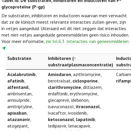
Tabel Id.
De substraten, inhibitoren en inductoren van P-
glycoproteïne (P-gp)
De substraten, inhibitoren en inductoren waarvan men verwacht
dat ze de klinisch meest relevante interacties zullen geven, zijn
in vetjes aangeduid. Uiteraard wil dit niet zeggen dat interacties
met niet-vetjes aangeduide geneesmiddelen geen risico inhouden.
Voor meer informatie,
zie Inl.6.3. Interacties van geneesmiddelen
Substraten
Inhibitoren (↑
Induct
substraatplasmaconcentratie)
substr
Acalabrutinib
,
Amiodaron
, azithromycine,
Carbama
afatinib
,
berotralsat,
ciclosporine
,
rifamp
alfentanil
,
clarithromycine
, diltiazem,
ambrisentan,
erdafitinib, erythromycine,
amisulpride,
glecaprevir, idebenon,
amitriptyline,
isavuconazol,
itraconazol
,
apixaban
,
ivacaftor, ivosidenib,
atazanavir
,
ketoconazol
,
lapatinib
,
atogepant,
ledipasvir, lenacapavir,