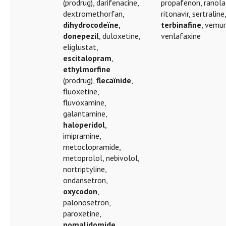
(prodrug), darifenacine,
propafenon, ranola
dextromethorfan,
ritonavir, sertraline
dihydrocodeïne
,
terbinafine
, vemur
donepezil
, duloxetine,
venlafaxine
eliglustat,
escitalopram
,
ethylmorfine
(prodrug),
flecaïnide
,
fluoxetine,
fluvoxamine,
galantamine,
haloperidol
,
imipramine,
metoclopramide,
metoprolol, nebivolol,
nortriptyline,
ondansetron,
oxycodon
,
palonosetron,
paroxetine,
pomalidomide
,