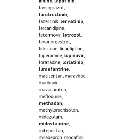
kinine
,
lapatinib
,
lansoprazol,
larotrectinib
,
lazertinib,
lenvatinib
,
lercanidipine,
letermovir,
letrozol
,
levonorgestrel,
lidocaïne, linagliptine,
loperamide,
lopinavir
,
loratadine,
lorlatinib
,
lumefantrine
,
macitentan, maraviroc,
maribavir,
mavacamten,
mefloquine,
methadon
,
methylprednisolon,
midazolam,
midostaurine
,
mifepriston,
mirabegron, modafinil,