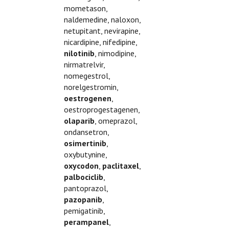
mometason,
naldemedine, naloxon,
netupitant, nevirapine,
nicardipine, nifedipine,
nilotinib
, nimodipine,
nirmatrelvir,
nomegestrol,
norelgestromin,
oestrogenen
,
oestroprogestagenen,
olaparib
, omeprazol,
ondansetron,
osimertinib
,
oxybutynine,
oxycodon
,
paclitaxel
,
palbociclib
,
pantoprazol,
pazopanib
,
pemigatinib,
perampanel
,