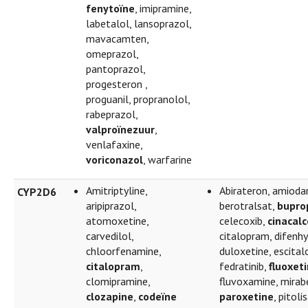
fenytoïne
, imipramine,
labetalol, lansoprazol,
mavacamten,
omeprazol,
pantoprazol,
progesteron ,
proguanil, propranolol,
rabeprazol,
valproïnezuur
,
venlafaxine,
voriconazol
, warfarine
Amitriptyline,
Abirateron, amioda
CYP2D6
aripiprazol,
berotralsat,
bupro
atomoxetine,
celecoxib,
cinacalc
carvedilol,
citalopram, difenh
chloorfenamine,
duloxetine, escita
citalopram
,
fedratinib,
fluoxet
clomipramine,
fluvoxamine, mirab
clozapine
,
codeïne
paroxetine
, pitoli