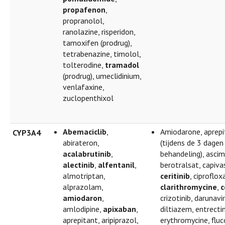
propafenon
,
propranolol,
ranolazine, risperidon,
tamoxifen (prodrug),
tetrabenazine, timolol,
tolterodine,
tramadol
(prodrug), umeclidinium,
venlafaxine,
zuclopenthixol
Abemaciclib
,
Amiodarone, aprepi
CYP3A4
abirateron,
(tijdens de 3 dagen
acalabrutinib
,
behandeling), ascimi
alectinib
,
alfentanil
,
berotralsat, capivas
almotriptan,
ceritinib
, ciproflox
alprazolam,
clarithromycine
,
c
amiodaron
,
crizotinib, darunavir
amlodipine,
apixaban
,
diltiazem, entrectin
aprepitant, aripiprazol,
erythromycine, fluc