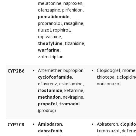
melatonine, naproxen,
olanzapine, pirfenidon,
pomalidomide
,
propranolol, rasagiline,
riluzol, ropinirol,
ropivacaïne,
theofylline
, tizanidine,
warfarine
,
zolmitriptan
Artemether, bupropion,
Clopidogrel, momel
CYP2B6
cyclofosfamide
,
thiotepa, ticlopidin
efavirenz, esketamine,
voriconazol
ifosfamide
, ketamine,
methadon
, nevirapine,
propofol
,
tramadol
(prodrug)
Amiodaron
,
Abirateron,
clopido
CYP2C8
dabrafenib
,
trimoxazol, deferas