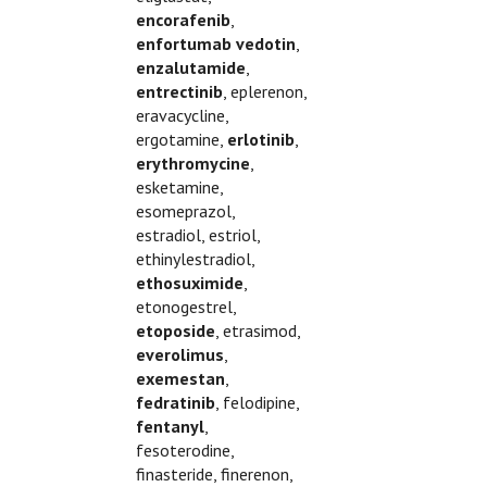
encorafenib
,
enfortumab vedotin
,
enzalutamide
,
entrectinib
, eplerenon,
eravacycline,
ergotamine,
erlotinib
,
erythromycine
,
esketamine,
esomeprazol,
estradiol, estriol,
ethinylestradiol,
ethosuximide
,
etonogestrel,
etoposide
, etrasimod,
everolimus
,
exemestan
,
fedratinib
, felodipine,
fentanyl
,
fesoterodine,
finasteride, finerenon,