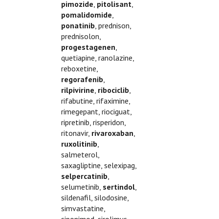
pimozide
,
pitolisant
,
pomalidomide
,
ponatinib
, prednison,
prednisolon,
progestagenen
,
quetiapine, ranolazine,
reboxetine,
regorafenib
,
rilpivirine
,
ribociclib
,
rifabutine, rifaximine,
rimegepant, riociguat,
ripretinib, risperidon,
ritonavir,
rivaroxaban
,
ruxolitinib
,
salmeterol,
saxagliptine, selexipag,
selpercatinib
,
selumetinib,
sertindol
,
sildenafil, silodosine,
simvastatine,