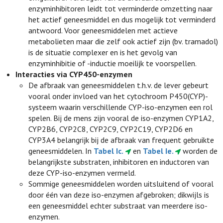
enzyminhibitoren leidt tot verminderde omzetting naar
het actief geneesmiddel en dus mogelijk tot verminderd
antwoord. Voor geneesmiddelen met actieve
metabolieten maar die zelf ook actief zijn (bv. tramadol)
is de situatie complexer en is het gevolg van
enzyminhibitie of -inductie moeilijk te voorspellen.
Interacties via CYP450-enzymen
De afbraak van geneesmiddelen t.h.v. de lever gebeurt
vooral onder invloed van het cytochroom P450(CYP)-
systeem waarin verschillende CYP-iso-enzymen een rol
spelen. Bij de mens zijn vooral de iso-enzymen CYP1A2,
CYP2B6, CYP2C8, CYP2C9, CYP2C19, CYP2D6 en
CYP3A4 belangrijk bij de afbraak van frequent gebruikte
geneesmiddelen. In
Tabel Ic.
en
Tabel Ie.
worden de
belangrijkste substraten, inhibitoren en inductoren van
deze CYP-iso-enzymen vermeld.
Sommige geneesmiddelen worden uitsluitend of vooral
door één van deze iso-enzymen afgebroken; dikwijls is
een geneesmiddel echter substraat van meerdere iso-
enzymen.