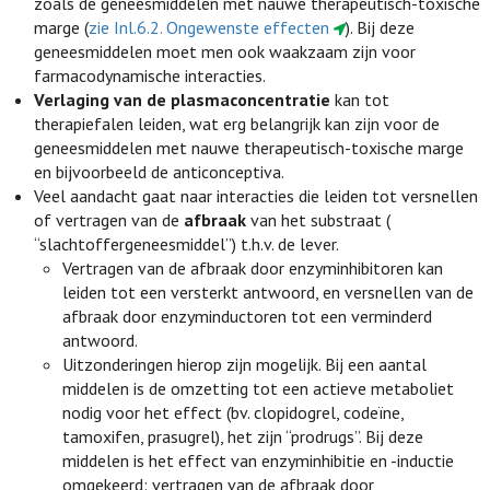
zoals de geneesmiddelen met nauwe therapeutisch-toxische
marge (
zie Inl.6.2. Ongewenste effecten
). Bij deze
geneesmiddelen moet men ook waakzaam zijn voor
farmacodynamische interacties.
Verlaging van de plasmaconcentratie
kan tot
therapiefalen leiden, wat erg belangrijk kan zijn voor de
geneesmiddelen met nauwe therapeutisch-toxische marge
en bijvoorbeeld de anticonceptiva.
Veel aandacht gaat naar interacties die leiden tot versnellen
of vertragen van de
afbraak
van het substraat (
“slachtoffergeneesmiddel”) t.h.v. de lever.
Vertragen van de afbraak door enzyminhibitoren kan
leiden tot een versterkt antwoord, en versnellen van de
afbraak door enzyminductoren tot een verminderd
antwoord.
Uitzonderingen hierop zijn mogelijk. Bij een aantal
middelen is de omzetting tot een actieve metaboliet
nodig voor het effect (bv. clopidogrel, codeïne,
tamoxifen, prasugrel), het zijn “prodrugs”. Bij deze
middelen is het effect van enzyminhibitie en -inductie
omgekeerd: vertragen van de afbraak door