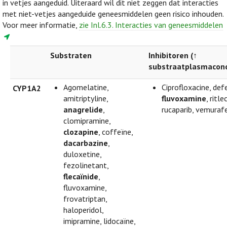
in vetjes aangeduid. Uiteraard wil dit niet zeggen dat interacties
met niet-vetjes aangeduide geneesmiddelen geen risico inhouden.
Voor meer informatie,
zie Inl.6.3. Interacties van geneesmiddelen
Substraten
Inhibitoren (↑
substraatplasmaconc
Agomelatine,
Ciprofloxacine, defe
CYP1A2
amitriptyline,
fluvoxamine
, ritle
anagrelide
,
rucaparib, vemuraf
clomipramine,
clozapine
, coffeïne,
dacarbazine
,
duloxetine,
fezolinetant,
flecaïnide
,
fluvoxamine,
frovatriptan,
haloperidol,
imipramine, lidocaïne,