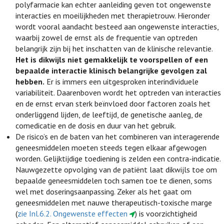
polyfarmacie kan echter aanleiding geven tot ongewenste
interacties en moeilijkheden met therapietrouw. Hieronder
wordt vooral aandacht besteed aan ongewenste interacties,
waarbij zowel de ernst als de frequentie van optreden
belangrijk zijn bij het inschatten van de klinische relevantie.
Het is dikwijls niet gemakkelijk te voorspellen of een
bepaalde interactie klinisch belangrijke gevolgen zal
hebben.
Er is immers een uitgesproken interindividuele
variabiliteit. Daarenboven wordt het optreden van interacties
en de ernst ervan sterk beïnvloed door factoren zoals het
onderliggend lijden, de leeftijd, de genetische aanleg, de
comedicatie en de dosis en duur van het gebruik.
De risico’s en de baten van het combineren van interagerende
geneesmiddelen moeten steeds tegen elkaar afgewogen
worden. Gelijktijdige toediening is zelden een contra-indicatie.
Nauwgezette opvolging van de patiënt laat dikwijls toe om
bepaalde geneesmiddelen toch samen toe te dienen, soms
wel met doseringsaanpassing. Zeker als het gaat om
geneesmiddelen met nauwe therapeutisch-toxische marge
(
zie Inl.6.2. Ongewenste effecten
) is voorzichtigheid