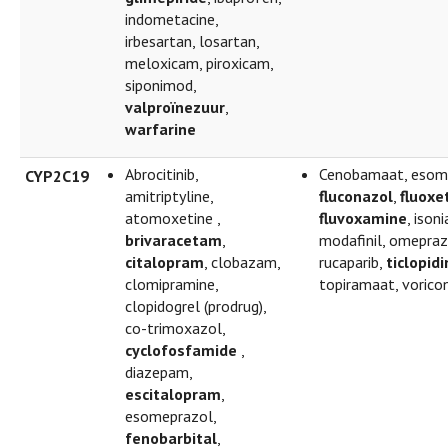
indometacine,
irbesartan, losartan,
meloxicam, piroxicam,
siponimod,
valproïnezuur
,
warfarine
Abrocitinib,
Cenobamaat, esom
CYP2C19
amitriptyline,
fluconazol
,
fluoxe
atomoxetine ,
fluvoxamine
, isoni
brivaracetam
,
modafinil, omepraz
citalopram
, clobazam,
rucaparib,
ticlopid
clomipramine,
topiramaat, vorico
clopidogrel (prodrug),
co-trimoxazol,
cyclofosfamide
,
diazepam,
escitalopram
,
esomeprazol,
fenobarbital
,