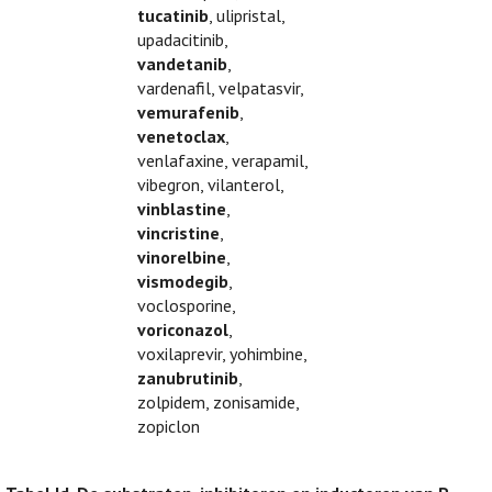
tucatinib
, ulipristal,
upadacitinib,
vandetanib
,
vardenafil, velpatasvir,
vemurafenib
,
venetoclax
,
venlafaxine, verapamil,
vibegron, vilanterol,
vinblastine
,
vincristine
,
vinorelbine
,
vismodegib
,
voclosporine,
voriconazol
,
voxilaprevir, yohimbine,
zanubrutinib
,
zolpidem, zonisamide,
zopiclon