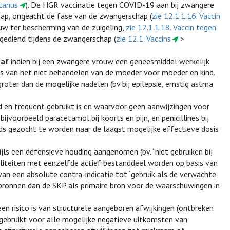
etanus
). De HGR vaccinatie tegen COVID-19 aan bij zwangere
ap, ongeacht de fase van de zwangerschap (
zie 12.1.1.16. Vaccin
uw ter bescherming van de zuigeling,
zie 12.1.1.18. Vaccin tegen
gediend tijdens de zwangerschap (
zie 12.1. Vaccins
>
 af
indien bij een zwangere vrouw een geneesmiddel werkelijk
’s van het niet behandelen van de moeder voor moeder en kind.
roter dan de mogelijke nadelen (bv bij epilepsie, ernstig astma
d en frequent gebruikt is en waarvoor geen aanwijzingen voor
jvoorbeeld paracetamol bij koorts en pijn, en penicillines bij
eds gezocht te worden naar de laagst mogelijke effectieve dosis
ls een defensieve houding aangenomen (bv. “niet gebruiken bij
aliteiten met eenzelfde actief bestanddeel worden op basis van
n een absolute contra-indicatie tot “gebruik als de verwachte
bronnen dan de SKP als primaire bron voor de waarschuwingen in
en risico is van structurele aangeboren afwijkingen (ontbreken
gebruikt voor alle mogelijke negatieve uitkomsten van