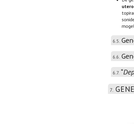
utero
topir
sonide
mogeli
Gen
6.5.
Gen
6.6.
“
Dep
6.7.
GENE
7.