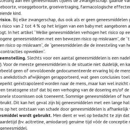
stelling aan een geneesmiddel tijdens de zwangerschap: gaande va
eboorte, vroeggeboorte, groeivertraging, farmacologische effecten
iende kind.
isico.
Bij elke zwangerschap, dus ook als er geen geneesmiddelen g
 risico van 2 tot 4 % op het krijgen van een baby met aangeboren a
ogt. In het artikel “Welke geneesmiddelen verhogen het risico op e
togene geneesmiddelen met een bewezen risico op miskraam”, de “t
en risico op miskraam”, de “geneesmiddelen die de innesteling van
scontracties opwekken”.
eemstelling.
Slechts voor een aantal geneesmiddelen is een nadel
). Voor de meeste geneesmiddelen is de situatie niet duidelijk, en 
orbeeld geen of onvoldoende gedocumenteerde ervaring bij de mens 
s anekdotisch afwijkingen gerapporteerd, wat geen conclusies toelaa
beperkt geëxtrapoleerd worden naar de mens, maar kan wel inzicht 
een teratogene stof dat bij een verhoging van de dosering en/of de
ionele stoornissen ook toeneemt. Sommige geneesmiddelen of hun m
ebruikt. Dit kan het geval zijn bij geneesmiddelen met een lange hal
ns op het ontstaan van schade door geneesmiddelen is afhankelijk
smiddel wordt gebruikt.
Men dient er wel op bedacht te zijn d
aardetijd (bv. acitretine, amiodaron) geruime tijd vóór de concep
 geneesmiddel.