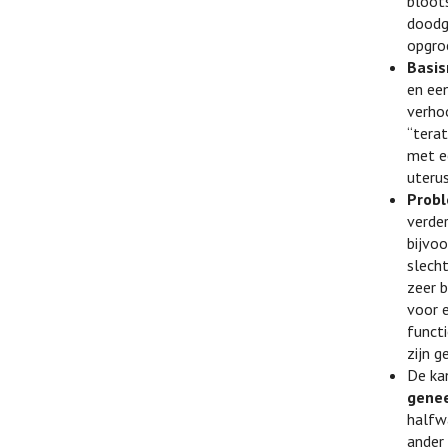
bloot
doodg
opgroe
Basisr
en een
verho
“tera
met e
uteru
Probl
verder
bijvo
slecht
zeer 
voor 
funct
zijn g
De ka
genee
halfw
ander