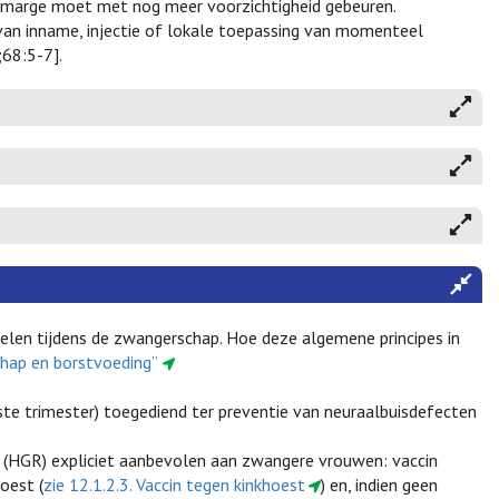
 marge moet met nog meer voorzichtigheid gebeuren.
g van inname, injectie of lokale toepassing van momenteel
68:5-7].
delen tijdens de zwangerschap. Hoe deze algemene principes in
chap en borstvoeding”
ste trimester) toegediend ter preventie van neuraalbuisdefecten
(HGR) expliciet aanbevolen aan zwangere vrouwen: vaccin
hoest (
zie 12.1.2.3. Vaccin tegen kinkhoest
) en, indien geen