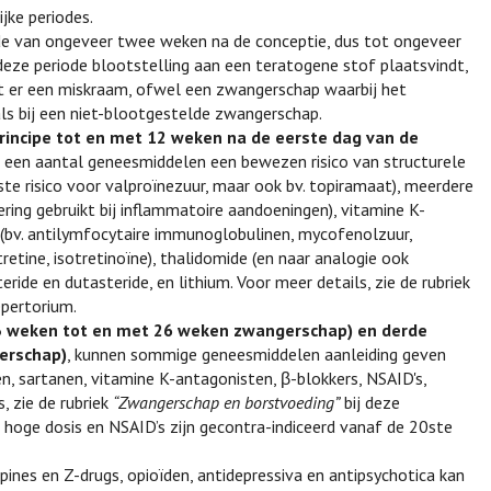
ijke periodes.
de van ongeveer twee weken na de conceptie, dus tot ongeveer
 deze periode blootstelling aan een teratogene stof plaatsvindt,
olgt er een miskraam, ofwel een zwangerschap waarbij het
als bij een niet-blootgestelde zwangerschap.
rincipe tot en met 12 weken na de eerste dag van de
or een aantal geneesmiddelen een bewezen risico van structurele
ste risico voor valproïnezuur, maar ook bv. topiramaat), meerdere
ing gebruikt bij inflammatoire aandoeningen), vitamine K-
bv. antilymfocytaire immunoglobulinen, mycofenolzuur,
tretine, isotretinoïne), thalidomide (en naar analogie ook
ide en dutasteride, en lithium. Voor meer details, zie de rubriek
epertorium.
 13 weken tot en met 26 weken zwangerschap) en derde
gerschap)
, kunnen sommige geneesmiddelen aanleiding geven
n, sartanen, vitamine K-antagonisten, β-blokkers, NSAID's,
, zie de rubriek
“Zwangerschap en borstvoeding”
bij deze
n hoge dosis en NSAID’s zijn gecontra-indiceerd vanaf de 20ste
ines en Z-drugs, opioïden, antidepressiva en antipsychotica kan