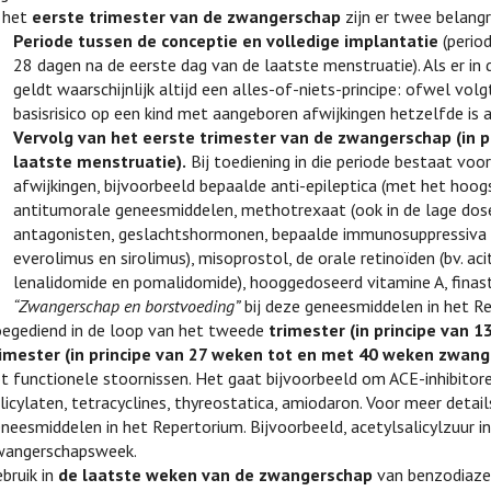
n het
eerste trimester van de zwangerschap
zijn er twee belangr
Periode tussen de conceptie en volledige implantatie
(perio
28 dagen na de eerste dag van de laatste menstruatie). Als er in
geldt waarschijnlijk altijd een alles-of-niets-principe: ofwel v
basisrisico op een kind met aangeboren afwijkingen hetzelfde is 
Vervolg van het eerste trimester van de zwangerschap (in p
laatste menstruatie).
Bij toediening in die periode bestaat vo
afwijkingen, bijvoorbeeld bepaalde anti-epileptica (met het hoog
antitumorale geneesmiddelen, methotrexaat (ook in de lage doser
antagonisten, geslachtshormonen, bepaalde immunosuppressiva (
everolimus en sirolimus), misoprostol, de orale retinoïden (bv. aci
lenalidomide en pomalidomide), hooggedoseerd vitamine A, finaster
“Zwangerschap en borstvoeding”
bij deze geneesmiddelen in het R
egediend in de loop van het tweede
trimester (in principe van
rimester (in principe van 27 weken tot en met 40 weken zwan
t functionele stoornissen. Het gaat bijvoorbeeld om ACE-inhibitore
licylaten, tetracyclines, thyreostatica, amiodaron. Voor meer details
neesmiddelen in het Repertorium. Bijvoorbeeld, acetylsalicylzuur i
wangerschapsweek.
bruik in
de laatste weken van de zwangerschap
van benzodiazep