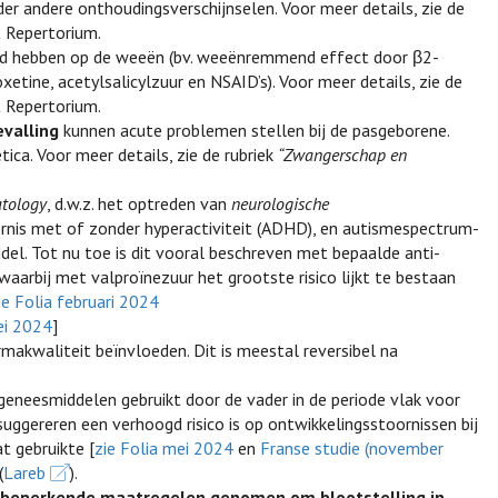
er andere onthoudingsverschijnselen. Voor meer details, zie de
t Repertorium.
d hebben op de weeën (bv. weeënremmend effect door β2-
xetine, acetylsalicylzuur en NSAID’s). Voor meer details, zie de
t Repertorium.
evalling
kunnen acute problemen stellen bij de pasgeborene.
ca. Voor meer details, zie de rubriek
“Zwangerschap en
atology
, d.w.z. het optreden van
neurologische
rnis met of zonder hyperactiviteit (ADHD), en autismespectrum-
ddel. Tot nu toe is dit vooral beschreven met bepaalde anti-
 waarbij met valproïnezuur het grootste risico lijkt te bestaan
ie Folia februari 2024
ei 2024
]
makwaliteit beïnvloeden. Dit is meestal reversibel na
geneesmiddelen gebruikt door de vader in de periode vlak voor
uggereren een verhoogd risico is op ontwikkelingsstoornissen bij
t gebruikte [
zie Folia mei 2024
en
Franse studie (november
(
Lareb
).
cobeperkende maatregelen genomen om blootstelling in