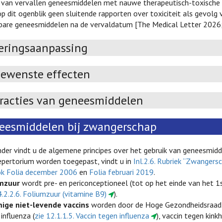
 van vervallen geneesmiddelen met nauwe therapeutisch-toxische
 op dit ogenblik geen sluitende rapporten over toxiciteit als gevol
bare geneesmiddelen na de vervaldatum [The Medical Letter 2026;
eringsaanpassing
ewenste effecten
eracties van geneesmiddelen
eesmiddelen bij zwangerschap
nder vindt u de algemene principes over het gebruik van geneesmid
epertorium worden toegepast, vindt u in
Inl.2.6. Rubriek “Zwangers
ok Folia december 2006
en
Folia februari 2019
.
mzuur
wordt pre- en periconceptioneel (tot op het einde van het 1
4.2.2.6. Foliumzuur (vitamine B9)
).
ge niet-levende vaccins
worden door de Hoge Gezondheidsraad 
influenza (
zie 12.1.1.5. Vaccin tegen influenza
), vaccin tegen kink