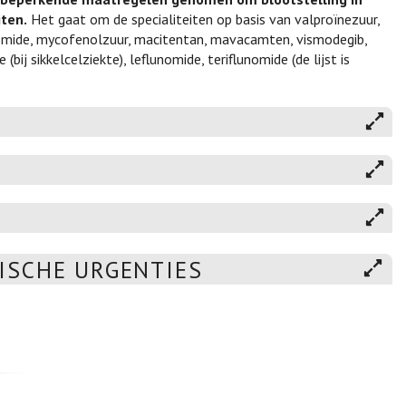
iten.
Het gaat om de specialiteiten op basis van valproïnezuur,
idomide, mycofenolzuur, macitentan, mavacamten, vismodegib,
ij sikkelcelziekte), leflunomide, teriflunomide (de lijst is
ISCHE URGENTIES