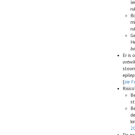
le
ru
Bi
mi
ru
G
He
bo
Er is
ontwik
stoorn
epilep
[
zie F
Risic
Be
st
Be
de
ki
2
De ge