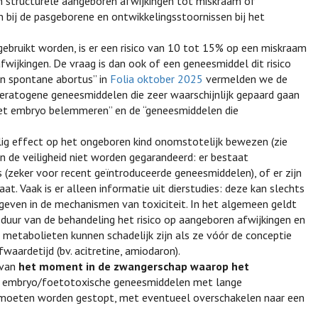
n structurele aangeboren afwijkingen tot miskraam of
 bij de pasgeborene en ontwikkelingsstoornissen bij het
ebruikt worden, is er een risico van 10 tot 15% op een miskraam
fwijkingen. De vraag is dan ook of een geneesmiddel dit risico
en spontane abortus” in
Folia oktober 2025
vermelden we de
eratogene geneesmiddelen die zeer waarschijnlijk gepaard gaan
 het embryo belemmeren” en de “geneesmiddelen die
ig effect op het ongeboren kind onomstotelijk bewezen (zie
kan de veiligheid niet worden gegarandeerd: er bestaat
(zeker voor recent geïntroduceerde geneesmiddelen), of er zijn
t. Vaak is er alleen informatie uit dierstudies: deze kan slechts
geven in de mechanismen van toxiciteit. In het algemeen geldt
 duur van de behandeling het risico op aangeboren afwijkingen en
etabolieten kunnen schadelijk zijn als ze vóór de conceptie
fwaardetijd (bv. acitretine, amiodaron).
 van
het moment in de zwangerschap waarop het
at embryo/foetotoxische geneesmiddelen met lange
tie moeten worden gestopt, met eventueel overschakelen naar een