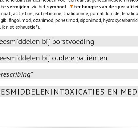
 te vermijden
: zie het
symbool
ter hoogte van de specialite
amaat, acitretine, isotretinoïne, thalidomide, pomalidomide, lenal
gib, fingolimod, ozanimod, ponesimod, siponimod, hydroxycarbamide (b
jk niet exhaustief).
eesmiddelen bij borstvoeding
eesmiddelen bij oudere patiënten
rescribing
”
ESMIDDELENINTOXICATIES EN MED