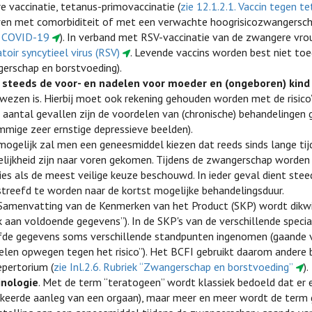
e vaccinatie, tetanus-primovaccinatie (
zie 12.1.2.1. Vaccin tegen t
en met comorbiditeit of met een verwachte hoogrisicozwangersch
 COVID-19
). In verband met RSV-vaccinatie van de zwangere vro
atoir syncytieel virus (RSV)
. Levende vaccins worden best niet toe
erschap en borstvoeding).
steeds de voor- en nadelen voor moeder en (ongeboren) kind
wezen is. Hierbij moet ook rekening gehouden worden met de risico
 aantal gevallen zijn de voordelen van (chronische) behandelingen g
mmige zeer ernstige depressieve beelden).
mogelijk zal men een geneesmiddel kiezen dat reeds sinds lange tij
lijkheid zijn naar voren gekomen. Tijdens de zwangerschap worden bi
ies als de meest veilige keuze beschouwd. In ieder geval dient ste
streefd te worden naar de kortst mogelijke behandelingsduur.
 Samenvatting van de Kenmerken van het Product (SKP) wordt dikwij
k aan voldoende gegevens”). In de SKP's van de verschillende speci
fde gegevens soms verschillende standpunten ingenomen (gaande va
elen opwegen tegen het risico”). Het BCFI gebruikt daarom andere 
epertorium (
zie Inl.2.6. Rubriek “Zwangerschap en borstvoeding”
).
nologie
. Met de term “teratogeen” wordt klassiek bedoeld dat er e
rkeerde aanleg van een orgaan), maar meer en meer wordt de term 