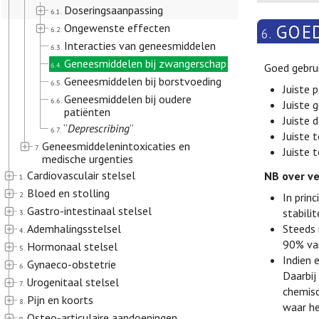
Doseringsaanpassing
6.1.
GOED
Ongewenste effecten
6.2.
6.
Interacties van geneesmiddelen
6.3.
Geneesmiddelen bij zwangerschap
6.4.
Goed gebrui
Geneesmiddelen bij borstvoeding
6.5.
Juiste 
Geneesmiddelen bij oudere
6.6.
Juiste 
patiënten
Juiste d
“
Deprescribing
”
6.7.
Juiste 
Geneesmiddelenintoxicaties en
7.
Juiste 
medische urgenties
Cardiovasculair stelsel
NB over v
1.
Bloed en stolling
2.
In prin
Gastro-intestinaal stelsel
stabili
3.
Ademhalingsstelsel
Steeds 
4.
90% van
Hormonaal stelsel
5.
Indien 
Gynaeco-obstetrie
6.
Daarbij
Urogenitaal stelsel
7.
chemisc
Pijn en koorts
8.
waar he
Osteo-articulaire aandoeningen