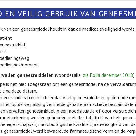
 EN VEILIG GEBRUIK VAN GENEESM
k van een geneesmiddel houdt in dat de medicatieveiligheid wordt
patiënt
geneesmiddel
osis
toedieningsweg
toedieningsmoment.
ervallen geneesmiddelen
(voor details,
zie Folia december 2018
):
cipe is het niet toegestaan om een geneesmiddel na de vervaldatum
teit na deze datum.
meer studies tonen echter dat veel geneesmiddelen gedurende mee
 het op de verpakking vermelde gehalte aan actieve bestanddelen
een vervallen geneesmiddel in een noodsituatie of door verstrooid
 moet rekening worden gehouden met de stabiliteit van het geneesmi
he eigenschappen, microbiologische kwaliteit, aanwezigheid van de
t geneesmiddel werd bewaard, de farmaceutische vorm en de verp