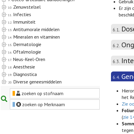
9.
Gebruik
Zenuwstelsel
Er zijn
10.
Infecties
beschik
11.
Immuniteit
12.
Dos
Antitumorale middelen
6.1.
13.
Mineralen en vitaminen
14.
Ong
Dermatologie
6.2.
15.
Oftalmologie
16.
Int
Neus-Keel-Oren
17.
6.3.
Anesthesie
18.
Diagnostica
Gen
19.
6.4.
Diverse geneesmiddelen
20.
Hiero
zoeken op stofnaam
het R
Zie o
zoeken op Merknaam
Foliu
(
zie 1
Sommi
tegen 