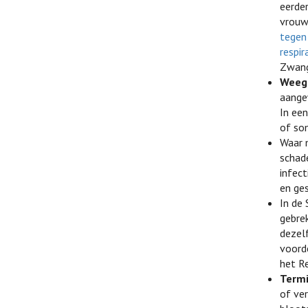
eerder
vrouw
tegen
respir
Zwang
Weeg 
aange
In een
of so
Waar 
schade
infect
en ge
In de
gebre
dezel
voord
het R
Termi
of ve