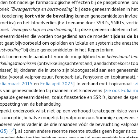
iden tot nadelige farmacologische effecten bij de pasgeborene, ond
briek
“Zwangerschap en borstvoeding”
bij deze geneesmiddelen in he
j toediening
kort vóór de bevalling
kunnen geneesmiddelen invloe
metica) en het bloedverlies (bv. toename door SSRI’s, SNRI’s, vortio
briek
“Zwangerschap en borstvoeding”
bij deze geneesmiddelen in he
eneesmiddelen die worden toegediend aan de moeder
tijdens de b
t gaat bijvoorbeeld om opioïden en lokale en systemische anestheti
rstvoeding”
bij deze geneesmiddelen in het Repertorium.
 ook toenemende aandacht voor de mogelijkheid van
behavioural ter
kelingsstoornissen
(ontwikkelingsachterstand, aandachtstekortstoo
issen) bij kinderen die in utero zijn blootgesteld aan een geneesmi
tica (vooral valproïnezuur, fenobarbital, fenytoïne en topiramaat),
olia maart 2015
en
Folia april 2023
]. In verband met topiramaat:
z
o’s van geneesmiddelen bij mannen met kinderwens [
zie ook Folia m
paalde geneesmiddelen, zoals finasteride en SSRI's, kunnen de sper
opzetting van de behandeling.
perkt onderzoek wijst niet op een verhoogd teratogeen risico van 
 conceptie, behalve mogelijk bij valproïnezuur. Sommige gegevens s
nderen wiens vader in de drie maanden vóór de bevruchting valproaa
025)
], al tonen andere recente recente studies geen hoger risico 
zondheidsinstanties hebben voor een aantal geneesmiddelen
risi