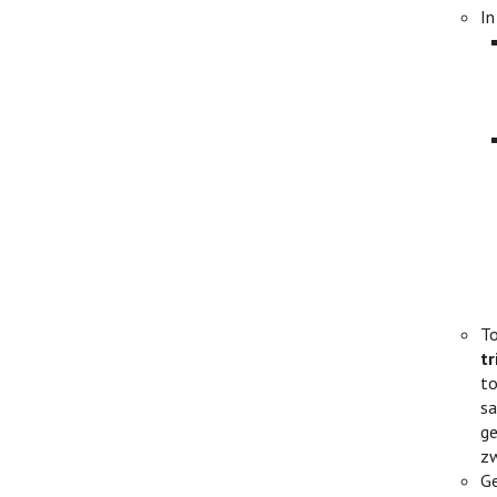
I
To
t
to
sa
ge
z
Ge