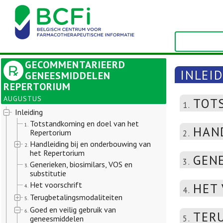
GECOMMENTARIEERD
INLEI
GENEESMIDDELEN
REPERTORIUM
AUGUSTUS
TOT
1.
Inleiding
Totstandkoming en doel van het
1.
HAN
Repertorium
2.
Handleiding bij en onderbouwing van
2.
het Repertorium
GENE
3.
Generieken, biosimilars, VOS en
3.
substitutie
Het voorschrift
HET
4.
4.
Terugbetalingsmodaliteiten
5.
Goed en veilig gebruik van
6.
TER
5.
geneesmiddelen