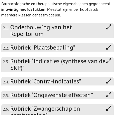
farmacologische en therapeutische eigenschappen gegroepeerd
in
twintig hoofdstukken
. Meestal zijn er per hoofdstuk
meerdere klassen geneesmiddelen.
Onderbouwing van het
2.1.
Repertorium
Rubriek “Plaatsbepaling”
2.2.
Rubriek “Indicaties (synthese van de
2.3.
SKP)”
Rubriek “Contra-indicaties”
2.4.
Rubriek “Ongewenste effecten”
2.5.
Rubriek “Zwangerschap en
2.6.