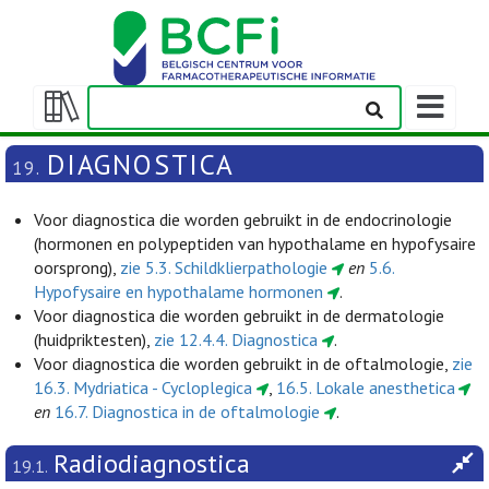
Weergeven
navigatieba
Weergeven/verbergen
inhoudstafel
DIAGNOSTICA
19.
Voor diagnostica die worden gebruikt in de endocrinologie
(hormonen en polypeptiden van hypothalame en hypofysaire
oorsprong),
zie 5.3. Schildklierpathologie
en
5.6.
Hypofysaire en hypothalame hormonen
.
Voor diagnostica die worden gebruikt in de dermatologie
(huidpriktesten),
zie 12.4.4. Diagnostica
.
Voor diagnostica die worden gebruikt in de oftalmologie,
zie
16.3. Mydriatica - Cycloplegica
,
16.5. Lokale anesthetica
en
16.7. Diagnostica in de oftalmologie
.
Radiodiagnostica
19.1.