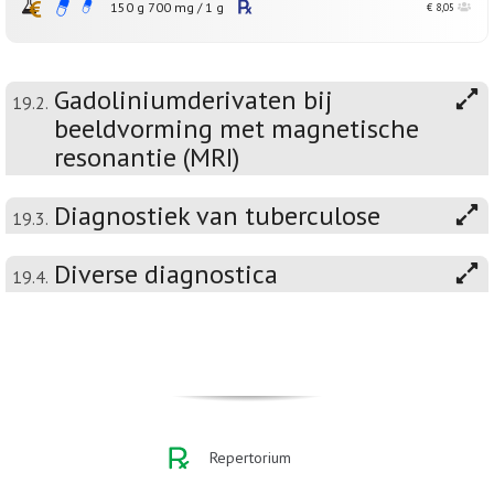
150 g
700
mg
/
1
g
€ 8,05
Gadoliniumderivaten bij
19.2.
beeldvorming met magnetische
resonantie (MRI)
Diagnostiek van tuberculose
19.3.
Diverse diagnostica
19.4.
Repertorium