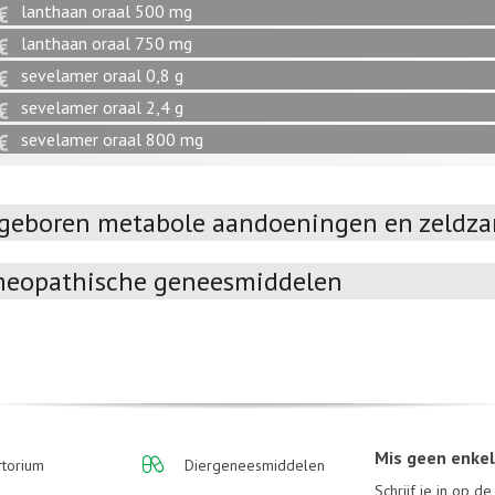
lanthaan oraal 500 mg
lanthaan oraal 750 mg
sevelamer oraal 0,8 g
sevelamer oraal 2,4 g
sevelamer oraal 800 mg
geboren metabole aandoeningen en zeldza
eopathische geneesmiddelen
Mis geen enke
torium
Diergeneesmiddelen
Schrijf je in op d