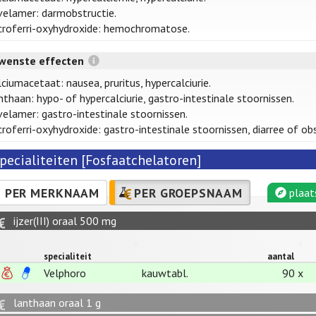
velamer: darmobstructie.
croferri-oxyhydroxide: hemochromatose.
wenste effecten
ciumacetaat: nausea, pruritus, hypercalciurie.
nthaan: hypo- of hypercalciurie, gastro-intestinale stoornissen.
velamer: gastro-intestinale stoornissen.
croferri-oxyhydroxide: gastro-intestinale stoornissen, diarree of ob
pecialiteiten [Fosfaatchelatoren]
PER MERKNAAM
PER GROEPSNAAM
plaat
ijzer(III) oraal 500 mg
specialiteit
aantal
Velphoro
kauwtabl.
90 x
lanthaan oraal 1 g