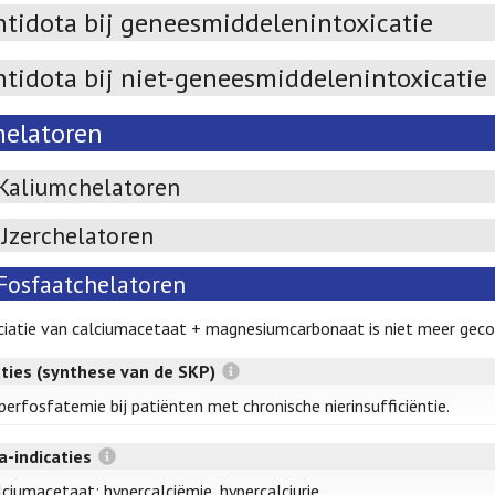
ntidota bij geneesmiddelenintoxicatie
ntidota bij niet-geneesmiddelenintoxicatie
helatoren
Kaliumchelatoren
IJzerchelatoren
Fosfaatchelatoren
iatie van calciumacetaat + magnesiumcarbonaat is niet meer geco
aties (synthese van de SKP)
perfosfatemie bij patiënten met chronische nierinsufficiëntie.
a-indicaties
lciumacetaat: hypercalciëmie, hypercalciurie.