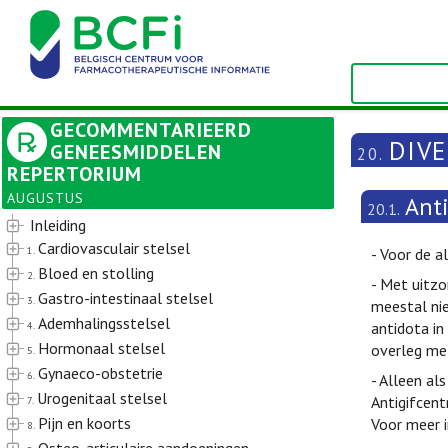
GECOMMENTARIEERD
DIV
GENEESMIDDELEN
20.
REPERTORIUM
AUGUSTUS
Ant
20.1.
Inleiding
Cardiovasculair stelsel
1.
- Voor de a
Bloed en stolling
2.
- Met uitzo
Gastro-intestinaal stelsel
3.
meestal nie
Ademhalingsstelsel
4.
antidota in
Hormonaal stelsel
overleg met
5.
Gynaeco-obstetrie
6.
- Alleen al
Urogenitaal stelsel
Antigifcent
7.
Pijn en koorts
Voor meer 
8.