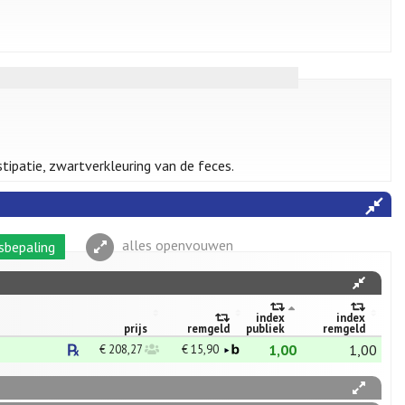
stipatie, zwartverkleuring van de feces.
alles openvouwen
sbepaling
index
index
prijs
remgeld
publiek
remgeld
1,00
1,00
€ 208,27
€ 15,90