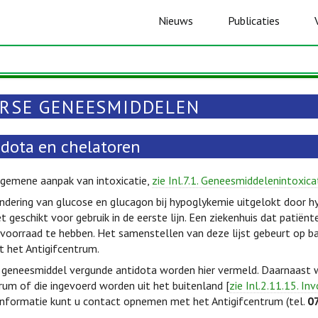
Nieuws
Publicaties
ERSE GENEESMIDDELEN
idota en chelatoren
lgemene aanpak van intoxicatie,
zie Inl.7.1. Geneesmiddelenintoxica
ndering van glucose en glucagon bij hypoglykemie uitgelokt door h
t geschikt voor gebruik in de eerste lijn. Een ziekenhuis dat patiën
 voorraad te hebben. Het samenstellen van deze lijst gebeurt op basi
 het Antigifcentrum.
s geneesmiddel vergunde antidota worden hier vermeld. Daarnaast wo
rum of die ingevoerd worden uit het buitenland [
zie Inl.2.11.15. In
informatie kunt u contact opnemen met het Antigifcentrum (tel.
0