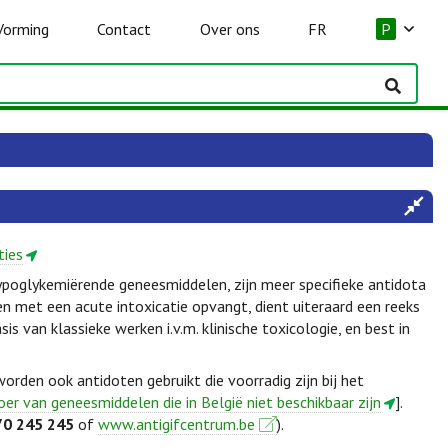
Vorming
Contact
Over ons
FR
P
ties
ypoglykemiërende geneesmiddelen, zijn meer specifieke antidota
ten met een acute intoxicatie opvangt, dient uiteraard een reeks
s van klassieke werken i.v.m. klinische toxicologie, en best in
rden ook antidoten gebruikt die voorradig zijn bij het
voer van geneesmiddelen die in België niet beschikbaar zijn
].
70 245 245
of
www.antigifcentrum.be
).