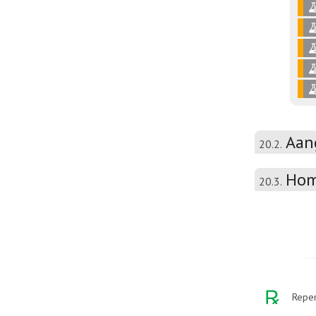
Aan
20.2.
Hom
20.3.
Reper