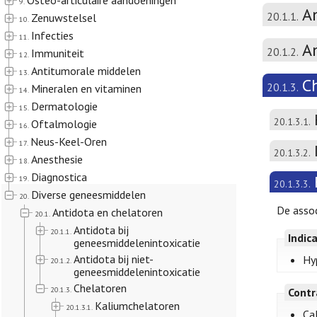
Osteo-articulaire aandoeningen
9.
A
20.1.1.
Zenuwstelsel
10.
Infecties
11.
A
20.1.2.
Immuniteit
12.
Antitumorale middelen
13.
C
20.1.3.
Mineralen en vitaminen
14.
Dermatologie
15.
20.1.3.1.
Oftalmologie
16.
Neus-Keel-Oren
17.
20.1.3.2.
Anesthesie
18.
Diagnostica
19.
20.1.3.3.
Diverse geneesmiddelen
20.
De assoc
Antidota en chelatoren
20.1.
Antidota bij
20.1.1.
Indic
geneesmiddelenintoxicatie
Antidota bij niet-
Hy
20.1.2.
geneesmiddelenintoxicatie
Chelatoren
20.1.3.
Contr
Kaliumchelatoren
20.1.3.1.
Ca