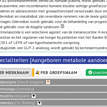
e α1-proteïnaseremmer, bereid uit humaan plasma, wordt gebruikt al
ecasermine, een recombinante humane insuline-achtige groeifactor
inderen en adolescenten met groeiachterstand veroorzaakt door erns
evixibat en maralixibat zijn reversibele remmers van de ileale ga
rlagen. Odevixibat wordt gebruikt voor de behandeling van progress
k gebruikt voor de Alagille syndroom.
etmelanotide is een selectieve agonist van de melanocortine 4 rec
besitas en het reguleren van honger bij patiënten met het Bardet-
CSK1 of LEPR of van hypothalamische oorsprong.
eduglutide, een GLP-2-analoog, wordt gebruikt bij kortedarmsyndr
ecialiteiten [Aangeboren metabole aandoe
ER MERKNAAM
PER GROEPSNAAM
plaatsbe
ldurazyme
(Sanofi Belgium)
mmonaps
(Immedica)
mvuttra
(Alnylam)
ndembry
(CSL Behring)