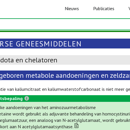
Nieuws
Publicaties
ERSE GENEESMIDDELEN
idota en chelatoren
geboren metabole aandoeningen en zeldza
ie van kaliumcitraat en kaliumwaterstofcarbonaat is niet meer ge
tsbepaling
ijke aandoeningen van het aminozuurmetabolisme
etaïne wordt gebruikt als adjuvante behandeling van homocystinuri
arglumaatzuur, een analoog van N-acetylglutamaat, wordt gebruik
ekort aan N acetylglutamaatsynthase.