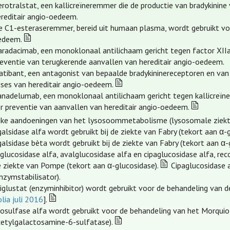
rotralstat, een kallicreïneremmer die de productie van bradykinine
ereditair angio-oedeem.
e C1-esteraseremmer, bereid uit humaan plasma, wordt gebruikt voor
edeem.
radacimab, een monoklonaal antilichaam gericht tegen factor XIIa i
reventie van terugkerende aanvallen van hereditair angio-oedeem.
catibant, een antagonist van bepaalde bradykininereceptoren en van
ises van hereditair angio-oedeem.
anadelumab, een monoklonaal antilichaam gericht tegen kallicreïne,
er preventie van aanvallen van hereditair angio-oedeem.
ijke aandoeningen van het lysosoommetabolisme (lysosomale ziekt
alsidase alfa wordt gebruikt bij de ziekte van Fabry (tekort aan α-
alsidase bèta wordt gebruikt bij de ziekte van Fabry (tekort aan α-
lglucosidase alfa, avalglucosidase alfa en cipaglucosidase alfa, r
e ziekte van Pompe (tekort aan α-glucosidase).
Cipaglucosidase a
nzymstabilisator).
iglustat (enzyminhibitor) wordt gebruikt voor de behandeling van d
lia juli 2016
].
losulfase alfa wordt gebruikt voor de behandeling van het Morquio
cetylgalactosamine-6-sulfatase).