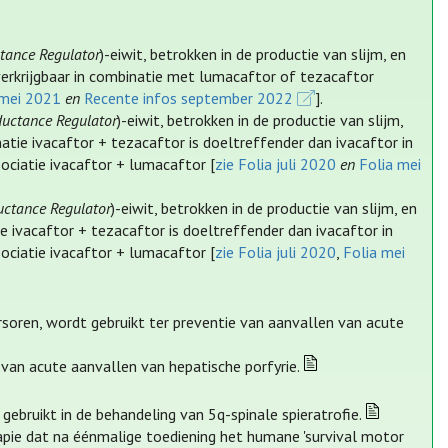
tance Regulator
)-eiwit, betrokken in de productie van slijm, en
verkrijgbaar in combinatie met lumacaftor of tezacaftor
 mei 2021
en
Recente infos september 2022
].
ductance Regulator
)-eiwit, betrokken in de productie van slijm,
tie ivacaftor + tezacaftor is doeltreffender dan ivacaftor in
ociatie ivacaftor + lumacaftor [
zie Folia juli 2020
en
Folia mei
uctance Regulator
)-eiwit, betrokken in de productie van slijm, en
 ivacaftor + tezacaftor is doeltreffender dan ivacaftor in
ociatie ivacaftor + lumacaftor [
zie Folia juli 2020
,
Folia mei
soren, wordt gebruikt ter preventie van aanvallen van acute
 van acute aanvallen van hepatische porfyrie.
gebruikt in de behandeling van 5q-spinale spieratrofie.
ie dat na éénmalige toediening het humane 'survival motor