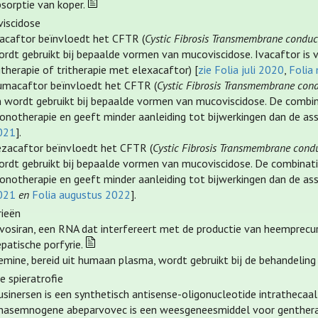
sorptie van koper.
iscidose
vacaftor beïnvloedt het CFTR (
Cystic Fibrosis Transmembrane conduc
ordt gebruikt bij bepaalde vormen van mucoviscidose. Ivacaftor is 
itherapie of tritherapie met elexacaftor) [
zie Folia juli 2020
,
Folia
umacaftor beïnvloedt het CFTR (
Cystic Fibrosis Transmembrane con
n wordt gebruikt bij bepaalde vormen van mucoviscidose. De combina
onotherapie en geeft minder aanleiding tot bijwerkingen dan de ass
021
].
ezacaftor beïnvloedt het CFTR (
Cystic Fibrosis Transmembrane cond
ordt gebruikt bij bepaalde vormen van mucoviscidose. De combinatie
onotherapie en geeft minder aanleiding tot bijwerkingen dan de ass
021
en
Folia augustus 2022
].
rieën
ivosiran, een RNA dat interfereert met de productie van heemprecur
patische porfyrie.
mine, bereid uit humaan plasma, wordt gebruikt bij de behandeling
e spieratrofie
sinersen is een synthetisch antisense-oligonucleotide intrathecaal 
nasemnogene abeparvovec is een weesgeneesmiddel voor gentherap