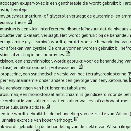
ladocagen exuparvovec is een gentherapie die wordt gebruikt bij a
nstig fenotype.
enylbutyraat (natrium- of glycerol-) verlaagt de glutamine- en am
reumsynthese.
masiran is een klein interfererend ribonucleïnezuur dat de niveaus 
oductie van oxalaat, verlaagt. Het wordt gebruikt bij de behandelin
ercaptamine (cysteamine) wordt gebruikt voor de behandeling van c
or afbreken van cystine. De orale vormen worden gebruikt bij nefr
stine-afzetting in het hoornvlies.
tisinon, een enzyminhibitor, wordt gebruikt voor de behandeling van
etase) en alkaptonurie bij volwassenen.
propterine, een synthetische versie van het tetrahydrobiopterine 
yperfenylalaninemie onder andere ten gevolge van fenylketonurie.
ijke aandoeningen van het ionenmetabolisme
urosumab, een monoklonaal antilichaam, is geïndiceerd voor de be
e combinatie van kaliumcitraat en kaliumwaterstofcarbonaat met v
stale tubulaire acidose.
iëntine wordt gebruikt bij de behandeling van de ziekte van Wilson (
 urinaire excretie van koper verhoogt.
nk wordt gebruikt bij de behandeling van de ziekte van Wilson (kope