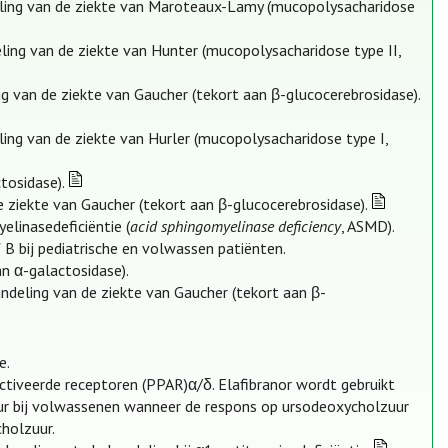
eling van de ziekte van Maroteaux-Lamy (mucopolysacharidose
ling van de ziekte van Hunter (mucopolysacharidose type II,
g van de ziekte van Gaucher (tekort aan β-glucocerebrosidase).
ing van de ziekte van Hurler (mucopolysacharidose type I,
tosidase).
e ziekte van Gaucher (tekort aan β-glucocerebrosidase).
elinasedeficiëntie (
acid sphingomyelinase deficiency
, ASMD).
B bij pediatrische en volwassen patiënten.
an α-galactosidase).
ndeling van de ziekte van Gaucher (tekort aan β-
e.
ctiveerde receptoren (PPAR)α/δ. Elafibranor wordt gebruikt
zuur bij volwassenen wanneer de respons op ursodeoxycholzuur
cholzuur.