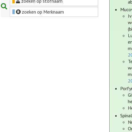
zoeken op stofnaam
ab
Mucov
zoeken op Merknaam
I
w
(b
L
e
m
2
T
w
m
2
Porfy
G
he
He
Spinal
Nu
O