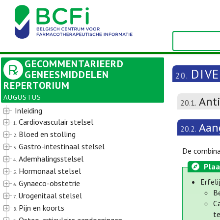
GECOMMENTARIEERD
DIV
GENEESMIDDELEN
20.
REPERTORIUM
AUGUSTUS
Ant
20.1.
Inleiding
Cardiovasculair stelsel
1.
Aan
20.2.
Bloed en stolling
2.
Gastro-intestinaal stelsel
3.
De combinat
Ademhalingsstelsel
4.
Plaa
Hormonaal stelsel
5.
Erfel
Gynaeco-obstetrie
6.
B
Urogenitaal stelsel
7.
C
Pijn en koorts
8.
t