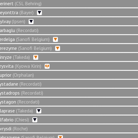
erinert
(CSL Behring)
eyonttra
(Bayer)
ylvay
(Ipsen)
arbaglu
(Recordati)
erdelga
(Sanofi Belgium)
erezyme
(Sanofi Belgium)
inryze
(Takeda)
rysvita
(Kyowa Kirin)
uprior
(Orphalan)
ystadane
(Recordati)
ystadrops
(Recordati)
ystagon
(Recordati)
laprase
(Takeda)
lfabrio
(Chiesi)
vrysdi
(Roche)
abrazyme
(Sanofi Belgium)