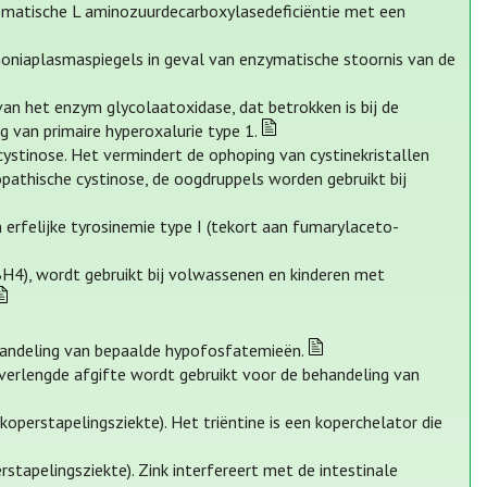
romatische L aminozuurdecarboxylasedeficiëntie met een
moniaplasmaspiegels in geval van enzymatische stoornis van de
van het enzym glycolaatoxidase, dat betrokken is bij de
g van primaire hyperoxalurie type 1.
ystinose. Het vermindert de ophoping van cystinekristallen
opathische cystinose, de oogdruppels worden gebruikt bij
 erfelijke tyrosinemie type I (tekort aan fumarylaceto-
(BH4), wordt gebruikt bij volwassenen en kinderen met
handeling van bepaalde hypofosfatemieën.
erlengde afgifte wordt gebruikt voor de behandeling van
koperstapelingsziekte). Het triëntine is een koperchelator die
rstapelingsziekte). Zink interfereert met de intestinale