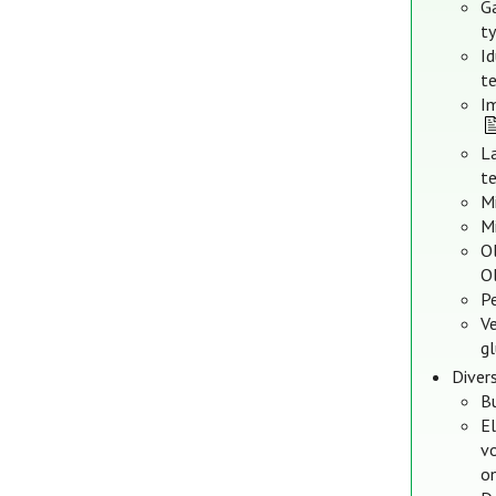
G
t
I
te
I
L
te
Mi
Mi
Ol
O
Pe
V
gl
Diver
B
E
v
on