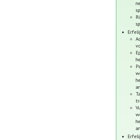
n
sp
R
sp
Erfel
Ac
v
E
h
Pa
w
h
a
Ta
t
Vu
w
h
a
Erfel