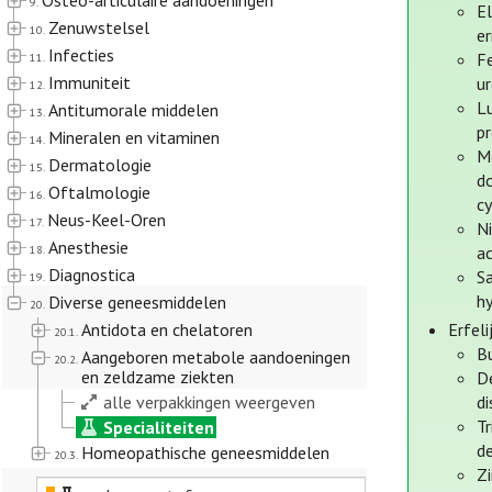
Osteo-articulaire aandoeningen
9.
E
Zenuwstelsel
10.
er
Infecties
F
11.
Immuniteit
u
12.
Lu
Antitumorale middelen
13.
pr
Mineralen en vitaminen
14.
M
Dermatologie
15.
do
Oftalmologie
16.
cy
Neus-Keel-Oren
17.
Ni
Anesthesie
18.
ac
Diagnostica
Sa
19.
h
Diverse geneesmiddelen
20.
Antidota en chelatoren
Erfel
20.1.
B
Aangeboren metabole aandoeningen
20.2.
en zeldzame ziekten
D
alle verpakkingen weergeven
di
Tr
Specialiteiten
de
Homeopathische geneesmiddelen
20.3.
Zi