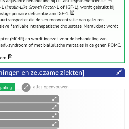
s adjuvante behandeling bij α1-antitrypsinedeficiëntie.
-1 (
Insulin-Like Growth Factor
-1 of IGF-1), wordt gebruikt bij
tige primaire deficiëntie aan IGF-1.
lzuurtransporter die de serumconcentratie van galzuren
ieve familiaire intrahepatische cholestase. Maralixibat wordt
eptor (MC4R) en wordt ingezet voor de behandeling van
Biedl-syndroom of met biallelische mutaties in de genen POMC,
oom.
ningen en zeldzame ziekten]
alles openvouwen
paling