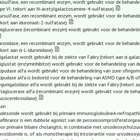
alsulfase, een recombinant enzym, wordt gebruikt voor de behand
ype VI, tekort aan N-acetylgalactosamine-4-sulfatase).
dursulfase, een recombinant enzym, wordt gebruikt voor de behande
kort aan iduronaat-2-sulfatase).
miglucerase (recombinant enzym) wordt gebruikt voor de behandelin
aronidase, een recombinant enzym, wordt gebruikt voor de behandel
kort aan α-L-iduronidase).
galastat wordt gebruikt bij de ziekte van Fabry (tekort aan α-galac
glustat (enzyminhibitor) wordt gebruikt voor de behandeling van d
ipudase alfa wordt gebruikt voor de behandeling van zure-sfingomy
lipudase alfa is bedoeld voor de behandeling van ASMD type A/B of 
gunigalsidase alfa wordt gebruikt bij de ziekte van Fabry (tekort a
elaglucerase alfa (recombinant enzym) wordt gebruikt voor de beha
ucocerebrosidase).
sen
udesonide wordt gebruikt bij primaire immunoglobulineA-nefropathi
lafibranor is een dubbele agonist van de peroxisoomproliferatorgea
oor primaire biliaire cholangitis, in combinatie met ursodeoxychol
voldoende is, of als monotherapie bij intolerantie voor ursodeoxy