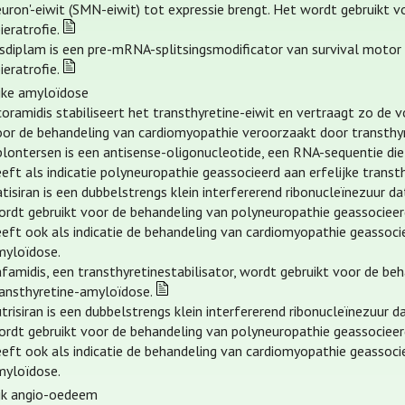
euron'-eiwit (SMN-eiwit) tot expressie brengt. Het wordt gebruikt 
ieratrofie.
isdiplam is een pre-mRNA-splitsingsmodificator van survival motor
ieratrofie.
ijke amyloïdose
oramidis stabiliseert het transthyretine-eiwit en vertraagt zo de v
oor de behandeling van cardiomyopathie veroorzaakt door transthy
plontersen is een antisense-oligonucleotide, een RNA-sequentie die
eeft als indicatie polyneuropathie geassocieerd aan erfelijke tran
tisiran is een dubbelstrengs klein interfererend ribonucleïnezuur d
ordt gebruikt voor de behandeling van polyneuropathie geassocieer
eeft ook als indicatie de behandeling van cardiomyopathie geassoci
myloïdose.
famidis, een transthyretinestabilisator, wordt gebruikt voor de be
ransthyretine-amyloïdose.
trisiran is een dubbelstrengs klein interfererend ribonucleïnezuur 
ordt gebruikt voor de behandeling van polyneuropathie geassocieer
eeft ook als indicatie de behandeling van cardiomyopathie geassoci
myloïdose.
ijk angio-oedeem