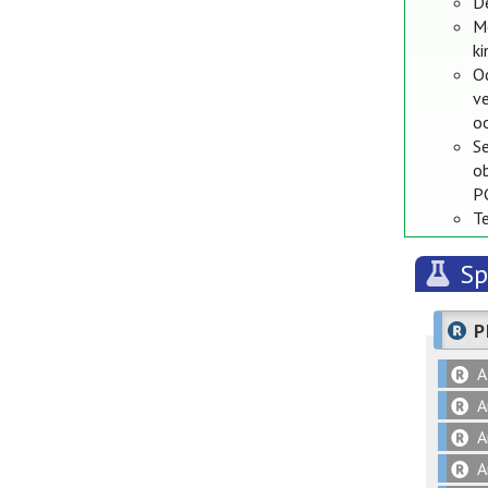
D
M
k
Od
ve
oo
S
o
P
T
Sp
P
A
A
A
A