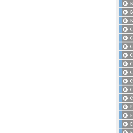
B
B
B
C
C
C
C
C
C
C
C
C
E
E
E
F