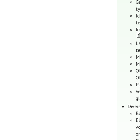
G
t
I
te
I
L
te
Mi
Mi
Ol
O
Pe
V
gl
Diver
B
E
v
on