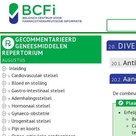
GECOMMENTARIEERD
DIV
GENEESMIDDELEN
20.
REPERTORIUM
AUGUSTUS
Ant
20.1.
Inleiding
Cardiovasculair stelsel
1.
Aan
20.2.
Bloed en stolling
2.
Gastro-intestinaal stelsel
3.
De combinat
Ademhalingsstelsel
4.
Plaa
Hormonaal stelsel
5.
Erfel
Gynaeco-obstetrie
6.
B
Urogenitaal stelsel
7.
C
Pijn en koorts
8.
t