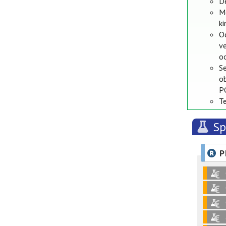
D
M
k
Od
ve
oo
S
o
P
T
Sp
P