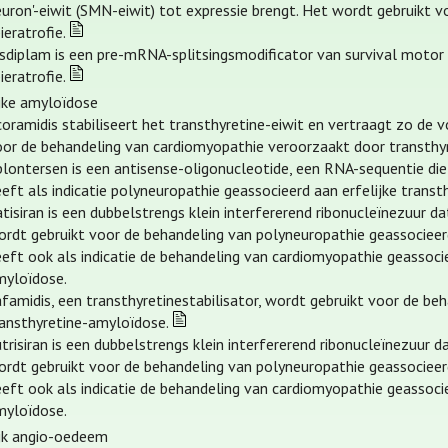
euron'-eiwit (SMN-eiwit) tot expressie brengt. Het wordt gebruikt 
ieratrofie.
isdiplam is een pre-mRNA-splitsingsmodificator van survival motor
ieratrofie.
ijke amyloïdose
oramidis stabiliseert het transthyretine-eiwit en vertraagt zo de v
oor de behandeling van cardiomyopathie veroorzaakt door transthy
plontersen is een antisense-oligonucleotide, een RNA-sequentie die
eeft als indicatie polyneuropathie geassocieerd aan erfelijke tran
tisiran is een dubbelstrengs klein interfererend ribonucleïnezuur d
ordt gebruikt voor de behandeling van polyneuropathie geassocieer
eeft ook als indicatie de behandeling van cardiomyopathie geassoci
myloïdose.
famidis, een transthyretinestabilisator, wordt gebruikt voor de be
ransthyretine-amyloïdose.
trisiran is een dubbelstrengs klein interfererend ribonucleïnezuur 
ordt gebruikt voor de behandeling van polyneuropathie geassocieer
eeft ook als indicatie de behandeling van cardiomyopathie geassoci
myloïdose.
ijk angio-oedeem