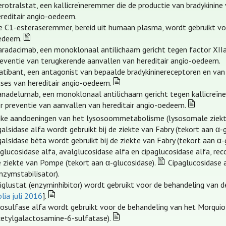
rotralstat, een kallicreïneremmer die de productie van bradykinine
ereditair angio-oedeem.
e C1-esteraseremmer, bereid uit humaan plasma, wordt gebruikt voor
edeem.
radacimab, een monoklonaal antilichaam gericht tegen factor XIIa i
reventie van terugkerende aanvallen van hereditair angio-oedeem.
catibant, een antagonist van bepaalde bradykininereceptoren en van
ises van hereditair angio-oedeem.
anadelumab, een monoklonaal antilichaam gericht tegen kallicreïne,
er preventie van aanvallen van hereditair angio-oedeem.
ijke aandoeningen van het lysosoommetabolisme (lysosomale ziekt
alsidase alfa wordt gebruikt bij de ziekte van Fabry (tekort aan α-
alsidase bèta wordt gebruikt bij de ziekte van Fabry (tekort aan α-
lglucosidase alfa, avalglucosidase alfa en cipaglucosidase alfa, r
e ziekte van Pompe (tekort aan α-glucosidase).
Cipaglucosidase a
nzymstabilisator).
iglustat (enzyminhibitor) wordt gebruikt voor de behandeling van d
lia juli 2016
].
losulfase alfa wordt gebruikt voor de behandeling van het Morquio
cetylgalactosamine-6-sulfatase).