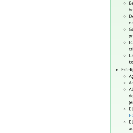
Be
h
D
o
Ga
p
I
cr
L
t
Erfel
Ag
Ag
A
d
(e
El
Fo
E
a