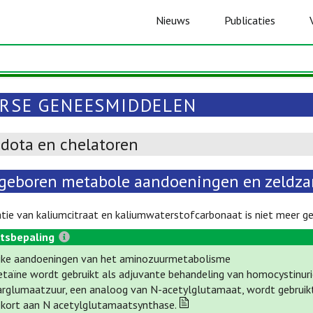
Nieuws
Publicaties
ERSE GENEESMIDDELEN
idota en chelatoren
geboren metabole aandoeningen en zeldza
ie van kaliumcitraat en kaliumwaterstofcarbonaat is niet meer ge
tsbepaling
ijke aandoeningen van het aminozuurmetabolisme
etaïne wordt gebruikt als adjuvante behandeling van homocystinuri
arglumaatzuur, een analoog van N-acetylglutamaat, wordt gebruik
ekort aan N acetylglutamaatsynthase.