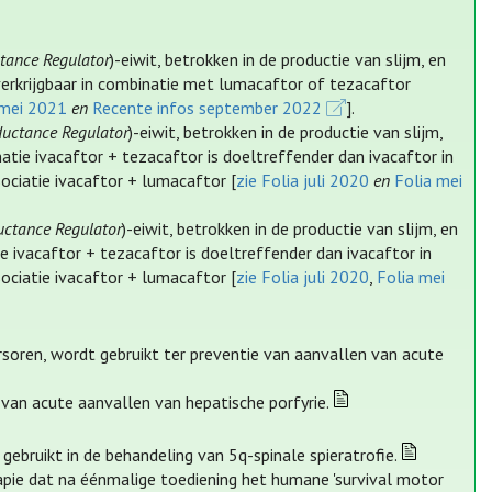
tance Regulator
)-eiwit, betrokken in de productie van slijm, en
verkrijgbaar in combinatie met lumacaftor of tezacaftor
 mei 2021
en
Recente infos september 2022
].
ductance Regulator
)-eiwit, betrokken in de productie van slijm,
tie ivacaftor + tezacaftor is doeltreffender dan ivacaftor in
ociatie ivacaftor + lumacaftor [
zie Folia juli 2020
en
Folia mei
uctance Regulator
)-eiwit, betrokken in de productie van slijm, en
 ivacaftor + tezacaftor is doeltreffender dan ivacaftor in
ociatie ivacaftor + lumacaftor [
zie Folia juli 2020
,
Folia mei
soren, wordt gebruikt ter preventie van aanvallen van acute
 van acute aanvallen van hepatische porfyrie.
gebruikt in de behandeling van 5q-spinale spieratrofie.
ie dat na éénmalige toediening het humane 'survival motor