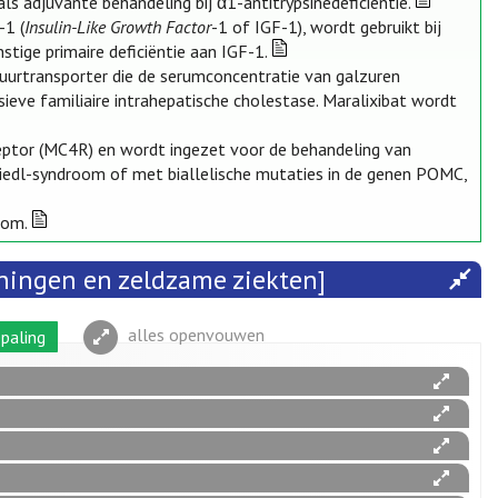
s adjuvante behandeling bij α1-antitrypsinedeficiëntie.
-1 (
Insulin-Like Growth Factor
-1 of IGF-1), wordt gebruikt bij
tige primaire deficiëntie aan IGF-1.
lzuurtransporter die de serumconcentratie van galzuren
ieve familiaire intrahepatische cholestase. Maralixibat wordt
eptor (MC4R) en wordt ingezet voor de behandeling van
Biedl-syndroom of met biallelische mutaties in de genen POMC,
oom.
ningen en zeldzame ziekten]
alles openvouwen
paling