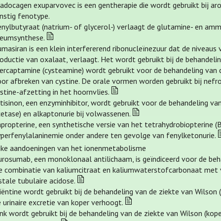
ladocagen exuparvovec is een gentherapie die wordt gebruikt bij a
nstig fenotype.
enylbutyraat (natrium- of glycerol-) verlaagt de glutamine- en am
reumsynthese.
masiran is een klein interfererend ribonucleïnezuur dat de niveaus 
oductie van oxalaat, verlaagt. Het wordt gebruikt bij de behandelin
ercaptamine (cysteamine) wordt gebruikt voor de behandeling van c
or afbreken van cystine. De orale vormen worden gebruikt bij nefr
stine-afzetting in het hoornvlies.
tisinon, een enzyminhibitor, wordt gebruikt voor de behandeling van
etase) en alkaptonurie bij volwassenen.
propterine, een synthetische versie van het tetrahydrobiopterine 
yperfenylalaninemie onder andere ten gevolge van fenylketonurie.
ijke aandoeningen van het ionenmetabolisme
urosumab, een monoklonaal antilichaam, is geïndiceerd voor de be
e combinatie van kaliumcitraat en kaliumwaterstofcarbonaat met v
stale tubulaire acidose.
iëntine wordt gebruikt bij de behandeling van de ziekte van Wilson (
 urinaire excretie van koper verhoogt.
nk wordt gebruikt bij de behandeling van de ziekte van Wilson (kope