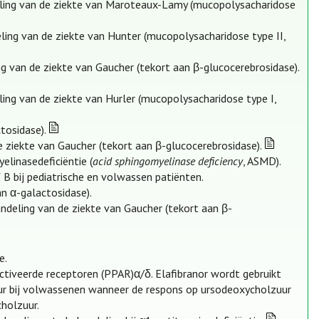
eling van de ziekte van Maroteaux-Lamy (mucopolysacharidose
ling van de ziekte van Hunter (mucopolysacharidose type II,
g van de ziekte van Gaucher (tekort aan β-glucocerebrosidase).
ing van de ziekte van Hurler (mucopolysacharidose type I,
tosidase).
e ziekte van Gaucher (tekort aan β-glucocerebrosidase).
elinasedeficiëntie (
acid sphingomyelinase deficiency
, ASMD).
B bij pediatrische en volwassen patiënten.
an α-galactosidase).
ndeling van de ziekte van Gaucher (tekort aan β-
e.
ctiveerde receptoren (PPAR)α/δ. Elafibranor wordt gebruikt
zuur bij volwassenen wanneer de respons op ursodeoxycholzuur
cholzuur.