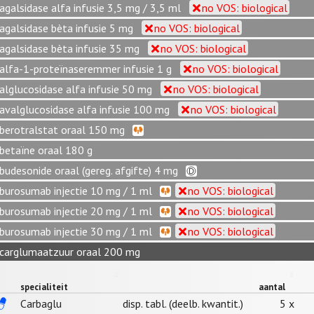
agalsidase alfa infusie 3,5 mg / 3,5 ml
no VOS: biological
agalsidase bèta infusie 5 mg
no VOS: biological
agalsidase bèta infusie 35 mg
no VOS: biological
alfa-1-proteïnaseremmer infusie 1 g
no VOS: biological
alglucosidase alfa infusie 50 mg
no VOS: biological
avalglucosidase alfa infusie 100 mg
no VOS: biological
berotralstat oraal 150 mg
betaïne oraal 180 g
budesonide oraal (gereg. afgifte) 4 mg
burosumab injectie 10 mg / 1 ml
no VOS: biological
burosumab injectie 20 mg / 1 ml
no VOS: biological
burosumab injectie 30 mg / 1 ml
no VOS: biological
carglumaatzuur oraal 200 mg
specialiteit
aantal
Carbaglu
disp. tabl. (deelb. kwantit.)
5 x