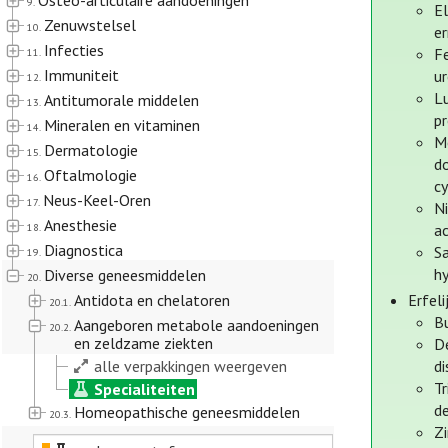
Osteo-articulaire aandoeningen
9.
E
Zenuwstelsel
10.
er
Infecties
F
11.
Immuniteit
u
12.
Lu
Antitumorale middelen
13.
pr
Mineralen en vitaminen
14.
M
Dermatologie
15.
do
Oftalmologie
16.
cy
Neus-Keel-Oren
17.
Ni
Anesthesie
18.
ac
Diagnostica
Sa
19.
h
Diverse geneesmiddelen
20.
Antidota en chelatoren
Erfel
20.1.
B
Aangeboren metabole aandoeningen
20.2.
en zeldzame ziekten
D
alle verpakkingen weergeven
di
Tr
Specialiteiten
de
Homeopathische geneesmiddelen
20.3.
Zi