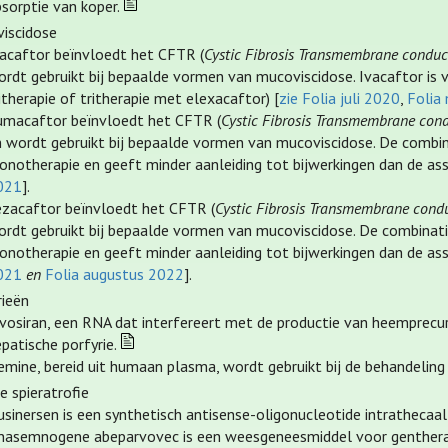
sorptie van koper.
iscidose
vacaftor beïnvloedt het CFTR (
Cystic Fibrosis Transmembrane conduc
ordt gebruikt bij bepaalde vormen van mucoviscidose. Ivacaftor is 
itherapie of tritherapie met elexacaftor) [
zie Folia juli 2020
,
Folia
umacaftor beïnvloedt het CFTR (
Cystic Fibrosis Transmembrane con
n wordt gebruikt bij bepaalde vormen van mucoviscidose. De combina
onotherapie en geeft minder aanleiding tot bijwerkingen dan de ass
021
].
ezacaftor beïnvloedt het CFTR (
Cystic Fibrosis Transmembrane cond
ordt gebruikt bij bepaalde vormen van mucoviscidose. De combinatie
onotherapie en geeft minder aanleiding tot bijwerkingen dan de ass
021
en
Folia augustus 2022
].
rieën
ivosiran, een RNA dat interfereert met de productie van heemprecur
patische porfyrie.
mine, bereid uit humaan plasma, wordt gebruikt bij de behandeling
e spieratrofie
sinersen is een synthetisch antisense-oligonucleotide intrathecaal 
nasemnogene abeparvovec is een weesgeneesmiddel voor gentherap