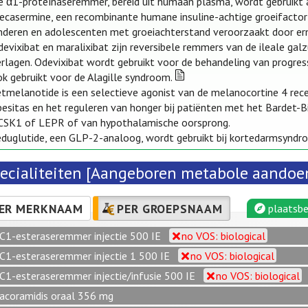
e α1-proteïnaseremmer, bereid uit humaan plasma, wordt gebruikt al
ecasermine, een recombinante humane insuline-achtige groeifactor
inderen en adolescenten met groeiachterstand veroorzaakt door erns
evixibat en maralixibat zijn reversibele remmers van de ileale ga
rlagen. Odevixibat wordt gebruikt voor de behandeling van progress
k gebruikt voor de Alagille syndroom.
etmelanotide is een selectieve agonist van de melanocortine 4 rec
besitas en het reguleren van honger bij patiënten met het Bardet-
CSK1 of LEPR of van hypothalamische oorsprong.
eduglutide, een GLP-2-analoog, wordt gebruikt bij kortedarmsyndr
ecialiteiten [Aangeboren metabole aandoe
ER MERKNAAM
PER GROEPSNAAM
plaatsbe
C1-esteraseremmer injectie 500 IE
no VOS: biological
C1-esteraseremmer injectie 1 500 IE
no VOS: biological
C1-esteraseremmer injectie/infusie 500 IE
no VOS: biological
acoramidis oraal 356 mg