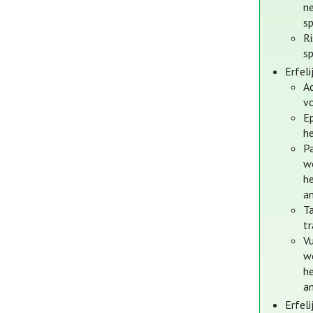
n
sp
R
sp
Erfel
Ac
v
E
h
Pa
w
h
a
Ta
t
Vu
w
h
a
Erfel