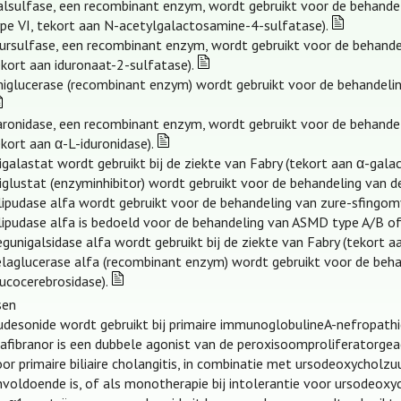
alsulfase, een recombinant enzym, wordt gebruikt voor de behand
ype VI, tekort aan N-acetylgalactosamine-4-sulfatase).
dursulfase, een recombinant enzym, wordt gebruikt voor de behande
kort aan iduronaat-2-sulfatase).
miglucerase (recombinant enzym) wordt gebruikt voor de behandelin
aronidase, een recombinant enzym, wordt gebruikt voor de behandel
kort aan α-L-iduronidase).
galastat wordt gebruikt bij de ziekte van Fabry (tekort aan α-galac
glustat (enzyminhibitor) wordt gebruikt voor de behandeling van d
ipudase alfa wordt gebruikt voor de behandeling van zure-sfingomy
lipudase alfa is bedoeld voor de behandeling van ASMD type A/B of 
gunigalsidase alfa wordt gebruikt bij de ziekte van Fabry (tekort a
elaglucerase alfa (recombinant enzym) wordt gebruikt voor de beha
ucocerebrosidase).
sen
udesonide wordt gebruikt bij primaire immunoglobulineA-nefropathi
lafibranor is een dubbele agonist van de peroxisoomproliferatorgea
oor primaire biliaire cholangitis, in combinatie met ursodeoxychol
voldoende is, of als monotherapie bij intolerantie voor ursodeoxy