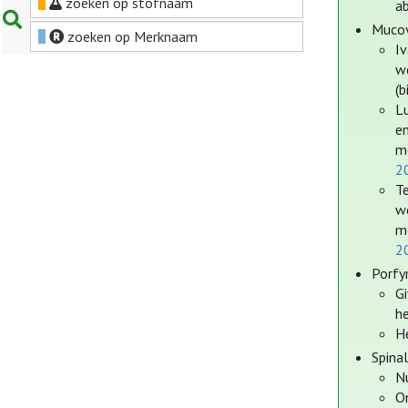
zoeken op stofnaam
ab
Mucov
zoeken op Merknaam
I
w
(b
L
e
m
2
T
w
m
2
Porfy
G
he
He
Spinal
Nu
O