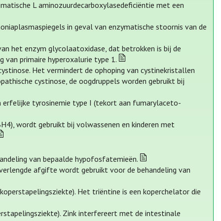
romatische L aminozuurdecarboxylasedeficiëntie met een
moniaplasmaspiegels in geval van enzymatische stoornis van de
van het enzym glycolaatoxidase, dat betrokken is bij de
g van primaire hyperoxalurie type 1.
ystinose. Het vermindert de ophoping van cystinekristallen
opathische cystinose, de oogdruppels worden gebruikt bij
 erfelijke tyrosinemie type I (tekort aan fumarylaceto-
(BH4), wordt gebruikt bij volwassenen en kinderen met
handeling van bepaalde hypofosfatemieën.
erlengde afgifte wordt gebruikt voor de behandeling van
koperstapelingsziekte). Het triëntine is een koperchelator die
rstapelingsziekte). Zink interfereert met de intestinale