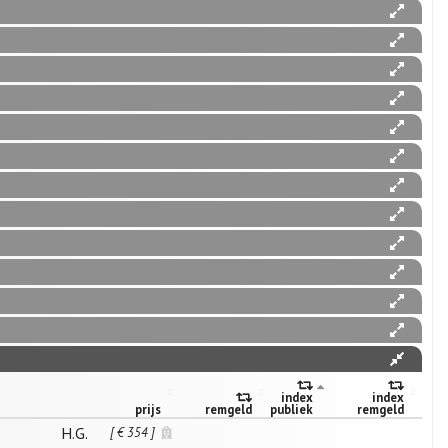
index
index
prijs
remgeld
publiek
remgeld
H.G.
[ € 354 ]