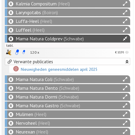
Kalmia Compositum
(Heel)
Laryngotabs
(Boiron)
Luffa-Heel
(Heel)
Luffeel
(Heel)
Mama Natura Coldprev
(Schwabe)
tabl.
120 x
€ 10,95
Verwante publicaties
Nieuwigheden geneesmiddelen april 2025
Mama Natura Coli
(Schwabe)
Mama Natura Dento
(Schwabe)
Mama Natura Dormi
(Schwabe)
Mama Natura Gastro
(Schwabe)
Mulimen
(Heel)
Nervoheel
(Heel)
Neurexan
(Heel)