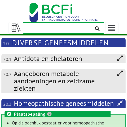
Weergeven
navigatieba
Weergeven/verbergen
inhoudstafel
DIVERSE GENEESMIDDELEN
20.
Antidota en chelatoren
20.1.
Aangeboren metabole
20.2.
aandoeningen en zeldzame
ziekten
Homeopathische geneesmiddelen
20.3.
Plaatsbepaling
Op dit ogenblik bestaat er voor homeopathische