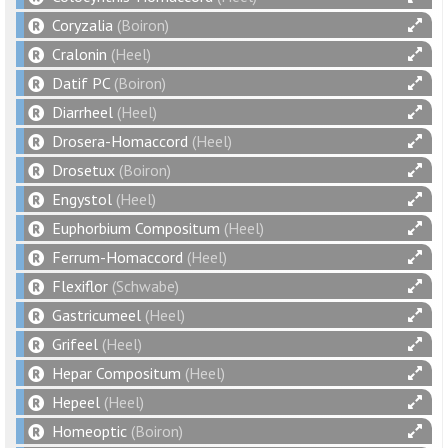
Coryzalia
(Boiron)
Cralonin
(Heel)
Datif PC
(Boiron)
Diarrheel
(Heel)
Drosera-Homaccord
(Heel)
Drosetux
(Boiron)
Engystol
(Heel)
Euphorbium Compositum
(Heel)
Ferrum-Homaccord
(Heel)
Flexiflor
(Schwabe)
Gastricumeel
(Heel)
Grifeel
(Heel)
Hepar Compositum
(Heel)
Hepeel
(Heel)
Homeoptic
(Boiron)