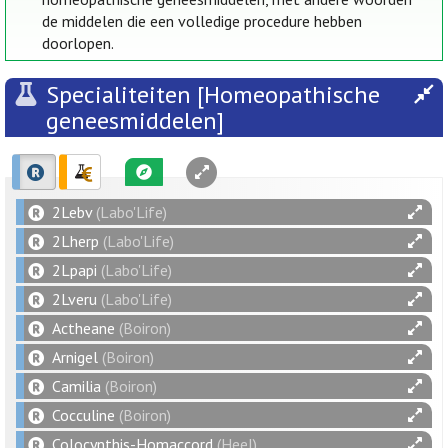
de middelen die een volledige procedure hebben
doorlopen.
Specialiteiten [Homeopathische
geneesmiddelen]
2Lebv
(Labo'Life)
2Lherp
(Labo'Life)
2Lpapi
(Labo'Life)
2Lveru
(Labo'Life)
Actheane
(Boiron)
Arnigel
(Boiron)
Camilia
(Boiron)
Cocculine
(Boiron)
Colocynthis-Homaccord
(Heel)