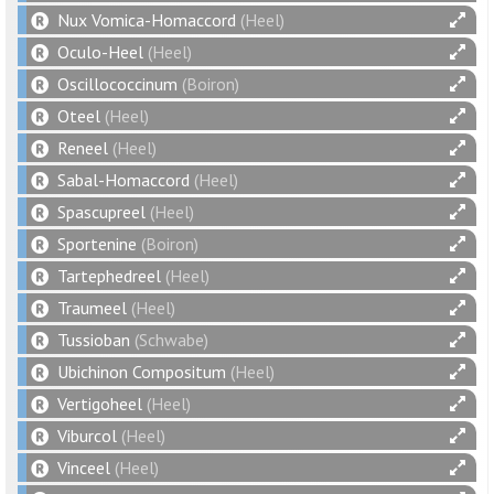
Nux Vomica-Homaccord
(Heel)
Oculo-Heel
(Heel)
Oscillococcinum
(Boiron)
Oteel
(Heel)
Reneel
(Heel)
Sabal-Homaccord
(Heel)
Spascupreel
(Heel)
Sportenine
(Boiron)
Tartephedreel
(Heel)
Traumeel
(Heel)
Tussioban
(Schwabe)
Ubichinon Compositum
(Heel)
Vertigoheel
(Heel)
Viburcol
(Heel)
Vinceel
(Heel)