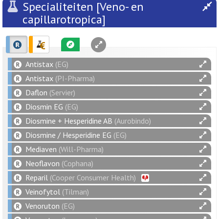
Specialiteiten [Veno- en
capillarotropica]
Antistax
(EG)
Antistax
(PI-Pharma)
Daflon
(Servier)
Diosmin EG
(EG)
Diosmine + Hesperidine AB
(Aurobindo)
Diosmine / Hesperidine EG
(EG)
Mediaven
(Will-Pharma)
Neoflavon
(Cophana)
Reparil
(Cooper Consumer Health)
Veinofytol
(Tilman)
Venoruton
(EG)