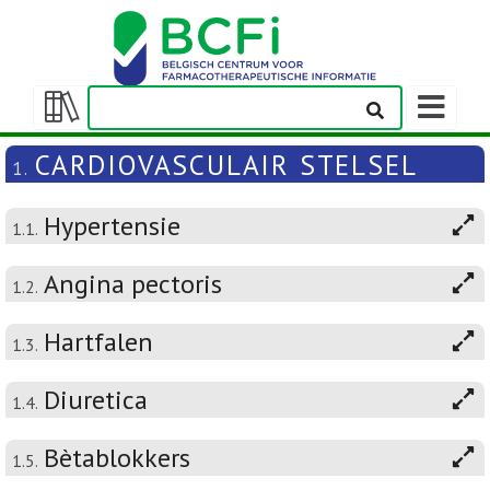
Weergeven
navigatieba
Weergeven/verbergen
inhoudstafel
CARDIOVASCULAIR STELSEL
1.
Hypertensie
1.1.
Angina pectoris
1.2.
Hartfalen
1.3.
Diuretica
1.4.
Bètablokkers
1.5.