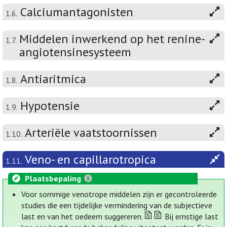
Calciumantagonisten
1.6.
Middelen inwerkend op het renine-
1.7.
angiotensinesysteem
Antiaritmica
1.8.
Hypotensie
1.9.
Arteriële vaatstoornissen
1.10.
Veno- en capillarotropica
1.11.
Plaatsbepaling
Voor sommige venotrope middelen zijn er gecontroleerde
studies die een tijdelijke vermindering van de subjectieve
last en van het oedeem suggereren.
Bij ernstige last