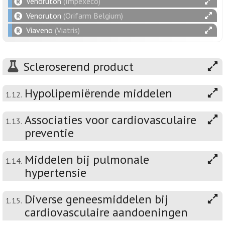
Venoruton
(Impexeco)
Venoruton
(Orifarm Belgium)
Viaveno
(Viatris)
Scleroserend product
Hypolipemiërende middelen
1.12.
Associaties voor cardiovasculaire
1.13.
preventie
Middelen bij pulmonale
1.14.
hypertensie
Diverse geneesmiddelen bij
1.15.
cardiovasculaire aandoeningen