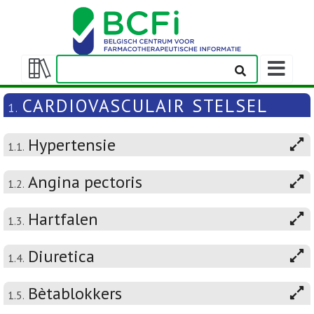
Weergeven
navigatieba
Weergeven/verbergen
inhoudstafel
CARDIOVASCULAIR STELSEL
1.
Hypertensie
1.1.
Angina pectoris
1.2.
Hartfalen
1.3.
Diuretica
1.4.
Bètablokkers
1.5.