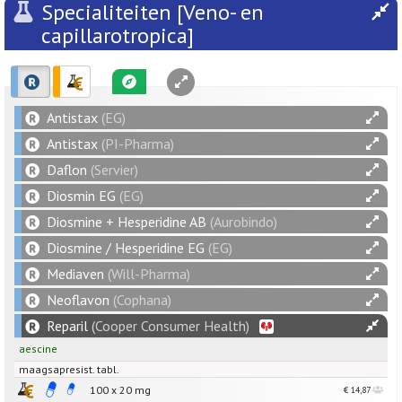
Specialiteiten [Veno- en
capillarotropica]
Antistax
(EG)
Antistax
(PI-Pharma)
Daflon
(Servier)
Diosmin EG
(EG)
Diosmine + Hesperidine AB
(Aurobindo)
Diosmine / Hesperidine EG
(EG)
Mediaven
(Will-Pharma)
Neoflavon
(Cophana)
Reparil
(Cooper Consumer Health)
aescine
maagsapresist. tabl.
100 x
20
mg
€ 14,87