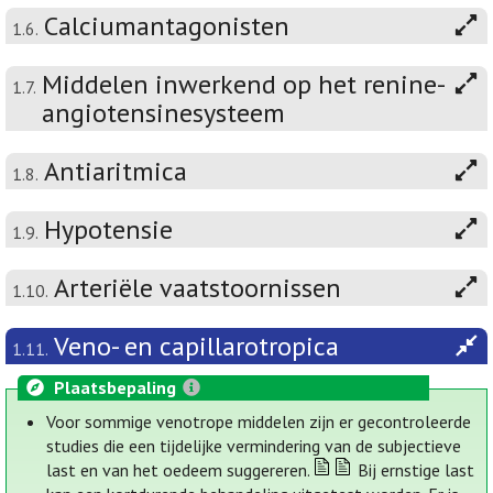
Calciumantagonisten
1.6.
Middelen inwerkend op het renine-
1.7.
angiotensinesysteem
Antiaritmica
1.8.
Hypotensie
1.9.
Arteriële vaatstoornissen
1.10.
Veno- en capillarotropica
1.11.
Plaatsbepaling
Voor sommige venotrope middelen zijn er gecontroleerde
studies die een tijdelijke vermindering van de subjectieve
last en van het oedeem suggereren.
Bij ernstige last