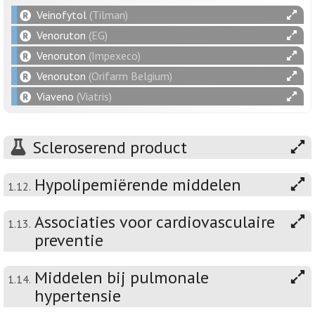
Veinofytol
(Tilman)
Venoruton
(EG)
Venoruton
(Impexeco)
Venoruton
(Orifarm Belgium)
Viaveno
(Viatris)
Scleroserend product
Hypolipemiërende middelen
1.12.
Associaties voor cardiovasculaire
1.13.
preventie
Middelen bij pulmonale
1.14.
hypertensie