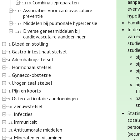
aanpa
Combinatiepreparaten
1.12.9.
evenw
Associaties voor cardiovasculaire
1.13.
hypol
preventie
Famil
Middelen bij pulmonale hypertensie
1.14.
In de
Diverse geneesmiddelen bij
1.15.
van e
cardiovasculaire aandoeningen
studi
Bloed en stolling
2.
studi
Gastro-intestinaal stelsel
3.
bi
Ademhalingsstelsel
4.
b
Hormonaal stelsel
5.
bi
Gynaeco-obstetrie
6.
e
Urogenitaal stelsel
7.
b
Pijn en koorts
L
8.
p
Osteo-articulaire aandoeningen
9.
st
Zenuwstelsel
10.
Statin
Infecties
11.
totale
Immuniteit
12.
perso
Antitumorale middelen
13.
(secun
Mineralen en vitaminen
14.