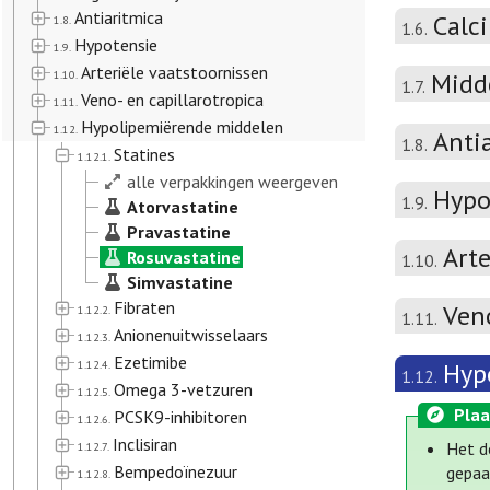
Antiaritmica
Calc
1.8.
1.6.
Hypotensie
1.9.
Arteriële vaatstoornissen
1.10.
Midd
1.7.
Veno- en capillarotropica
1.11.
Hypolipemiërende middelen
1.12.
Anti
1.8.
Statines
1.12.1.
alle verpakkingen weergeven
Hypo
1.9.
Atorvastatine
Pravastatine
Arte
Rosuvastatine
1.10.
Simvastatine
Fibraten
Veno
1.12.2.
1.11.
Anionenuitwisselaars
1.12.3.
Ezetimibe
1.12.4.
Hyp
1.12.
Omega 3-vetzuren
1.12.5.
Plaa
PCSK9-inhibitoren
1.12.6.
Inclisiran
Het d
1.12.7.
Bempedoïnezuur
gepaa
1.12.8.