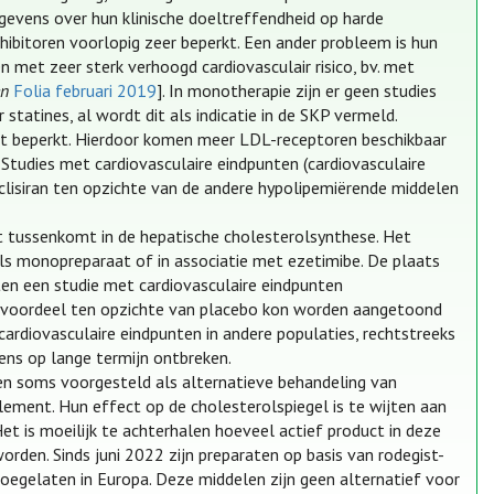
egevens over hun klinische doeltreffendheid op harde
ibitoren voorlopig zeer beperkt. Een ander probleem is hun
 met zeer sterk verhoogd cardiovasculair risico, bv. met
en
Folia februari 2019
]. In monotherapie zijn er geen studies
 statines, al wordt dit als indicatie in de SKP vermeld.
 beperkt. Hierdoor komen meer LDL-receptoren beschikbaar
 Studies met cardiovasculaire eindpunten (cardiovasculaire
nclisiran ten opzichte van de andere hypolipemiërende middelen
t tussenkomt in de hepatische cholesterolsynthese. Het
als monopreparaat of in associatie met ezetimibe. De plaats
nten een studie met cardiovasculaire eindpunten
een voordeel ten opzichte van placebo kon worden aangetoond
cardiovasculaire eindpunten in andere populaties, rechtstreeks
ns op lange termijn ontbreken.
en soms voorgesteld als alternatieve behandeling van
pplement. Hun effect op de cholesterolspiegel is te wijten aan
et is moeilijk te achterhalen hoeveel actief product in deze
orden. Sinds juni 2022 zijn preparaten op basis van rodegist-
oegelaten in Europa. Deze middelen zijn geen alternatief voor