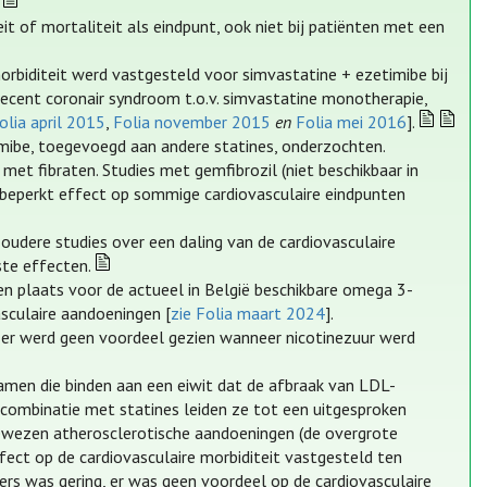
it of mortaliteit als eindpunt, ook niet bij patiënten met een
orbiditeit werd vastgesteld voor simvastatine + ezetimibe bij
n recent coronair syndroom t.o.v. simvastatine monotherapie,
olia april 2015
,
Folia november 2015
en
Folia mei 2016
].
timibe, toegevoegd aan andere statines, onderzochten.
et fibraten. Studies met gemfibrozil (niet beschikbaar in
n beperkt effect op sommige cardiovasculaire eindpunten
oudere studies over een daling van de cardiovasculaire
ste effecten.
een plaats voor de actueel in België beschikbare omega 3-
sculaire aandoeningen [
zie Folia maart 2024
].
: er werd geen voordeel gezien wanneer nicotinezuur werd
amen die binden aan een eiwit dat de afbraak van LDL-
combinatie met statines leiden ze tot een uitgesproken
ewezen atherosclerotische aandoeningen (de overgrote
ect op de cardiovasculaire morbiditeit vastgesteld ten
ers was gering, er was geen voordeel op de cardiovasculaire