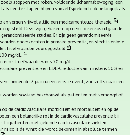
tijl zoals stoppen met roken, voldoende lichaamsbeweging, een
l als eerste stap en blijven vanzelfsprekend ook belangrijk als
co en vergen vrijwel altijd een medicamenteuze therapie.
voorgesteld. Deze zijn gebaseerd op een consensus uitgaande
n gerandomiseerde studies. Er zijn geen gerandomiseerde
waarden onderzochten in primaire preventie, en slechts enkele
ende streefwaarden vooropgesteld
:
< 100 mg/dL.
 en een streefwaarde van < 70 mg/dL.
n secundaire preventie: een LDL-C reductie van minstens 50% en
ent binnen de 2 jaar na een eerste event, zou zelfs naar een
ntie worden sowieso beschouwd als patiënten met verhoogd of
n op de cardiovasculaire morbiditeit en mortaliteit en op de
len een belangrijke rol in de cardiovasculaire preventie bij
er bij patiënten met gekende cardiovasculaire ziekten
r risico is de winst die wordt bekomen in absolute termen