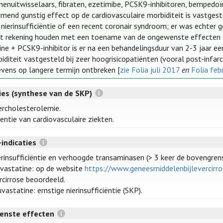
nenuitwisselaars, fibraten, ezetimibe, PCSK9-inhibitoren, bempedoï
omend gunstig effect op de cardiovasculaire morbiditeit is vastges
nierinsufficiëntie of een recent coronair syndroom; er was echter g
 rekening houden met een toename van de ongewenste effecten 
ine + PCSK9-inhibitor is er na een behandelingsduur van 2-3 jaar e
iditeit vastgesteld bij zeer hoogrisicopatiënten (vooral post-infarc
vens op langere termijn ontbreken [
zie Folia juli 2017
en
Folia feb
ties (synthese van de SKP)
rcholesterolemie.
entie van cardiovasculaire ziekten.
-indicaties
rinsufficiëntie en verhoogde transaminasen (> 3 keer de bovengre
vastatine: op de website
https://www.geneesmiddelenbijlevercirro
rcirrose beoordeeld.
vastatine: ernstige nierinsufficiëntie (SKP).
enste effecten