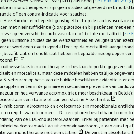
g en de
Number Needed to Treat
(NNT) dus hoog [
zie Folia juni 2019
].
mibe in monotherapie: er zijn geen studies uitgevoerd met morbidite
rantie of een contra-indicatie voor statines.
ne + ezetimibe: een beperkt gunstig effect op de cardiovasculaire m
ten met nierinsufficiëntie (t.o.v. placebo) en bij patiënten met ee
r was geen verschil in cardiovasculaire of totale mortaliteit [
zie F
jn geen klinische studies die de werkzaamheid en veiligheid van eze
ten: er werd geen overtuigend effect op de mortaliteit aangetoond m
ë), bezafibraat en fenofibraat hebben in bepaalde risicogroepen ee
toond.
enuitwisselaars in monotherapie: er bestaan beperkte gegevens uit 
diteit en mortaliteit, maar deze middelen hebben talrijke ongewen
 3-vetzuren: op basis van de huidige beschikbare evidentie is er g
ursupplementen in de primaire en secundaire preventie van cardiova
inezuur en het verwante acipimox (niet meer beschikbaar in België)
ocieerd aan een statine of aan een statine + ezetimibe.
-inhibitoren: alirocumab en evolocumab zijn monoklonale antilich
toren regelt waardoor meer LDL-receptoren beschikbaar komen. In 
ndering van de LDL-cholesterolwaarden. Enkel bij patiënten met b
erheid na doorgemaakt acuut coronair syndroom), is een gunstig eff
hte van monotherapie met een statine.
De winst in absolute cijf