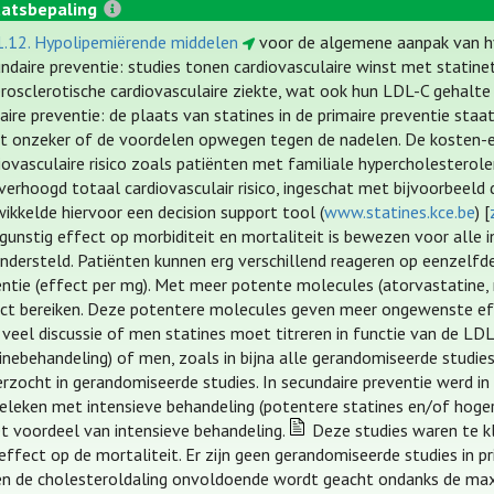
atsbepaling
1.12. Hypolipemiërende middelen
voor de algemene aanpak van hype
ndaire preventie: studies tonen cardiovasculaire winst met statin
rosclerotische cardiovasculaire ziekte, wat ook hun LDL-C gehalte 
aire preventie: de plaats van statines in de primaire preventie staat 
et onzeker of de voordelen opwegen tegen de nadelen. De kosten-ef
iovasculaire risico zoals patiënten met familiale hypercholesterole
verhoogd totaal cardiovasculair risico, ingeschat met bijvoorbeel
ikkelde hiervoor een decision support tool (
www.statines.kce.be
) [
gunstig effect op morbiditeit en mortaliteit is bewezen voor alle i
ndersteld. Patiënten kunnen erg verschillend reageren op eenzelfde 
ntie (effect per mg). Met meer potente molecules (atorvastatine,
ct bereiken. Deze potentere molecules geven meer ongewenste ef
s veel discussie of men statines moet titreren in functie van de LD
inebehandeling) of men, zoals in bijna alle gerandomiseerde studies
rzocht in gerandomiseerde studies. In secundaire preventie werd i
eleken met intensieve behandeling (potentere statines en/of hoger
et voordeel van intensieve behandeling.
Deze studies waren te kl
effect op de mortaliteit. Er zijn geen gerandomiseerde studies in pr
en de cholesteroldaling onvoldoende wordt geacht ondanks de maxi