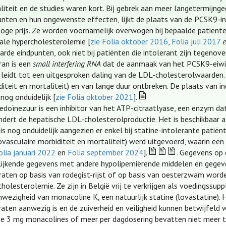
liteit en de studies waren kort. Bij gebrek aan meer langetermijng
unten en hun ongewenste effecten, lijkt de plaats van de PCSK9-inh
hoge prijs. Ze worden voornamelijk overwogen bij bepaalde patiënten
iale hypercholesterolemie [
zie Folia oktober 2016
,
Folia juli 2017
rde eindpunten, ook niet bij patiënten die intolerant zijn tegenover
iran is een
small interfering RNA
dat de aanmaak van het PCSK9-eiwit
t leidt tot een uitgesproken daling van de LDL-cholesterolwaarden.
diteit en mortaliteit) en van lange duur ontbreken. De plaats van i
 nog onduidelijk [
zie Folia oktober 2021
].
doïnezuur is een inhibitor van het ATP-citraatlyase, een enzym da
ndert de hepatische LDL-cholesterolproductie. Het is beschikbaar 
 is nog onduidelijk aangezien er enkel bij statine-intolerante patië
iovasculaire morbiditeit en mortaliteit) werd uitgevoerd, waarin 
olia januari 2022
en
Folia september 2024
].
. Gegevens op 
lijkende gegevens met andere hypolipemiërende middelen en gegeve
raten op basis van rodegist-rijst of op basis van oesterzwam word
holesterolemie. Ze zijn in België vrij te verkrijgen als voedingssu
nwezigheid van monacoline K, een natuurlijk statine (lovastatine). H
raten aanwezig is en de zuiverheid en veiligheid kunnen betwijfeld w
 die 3 mg monacolines of meer per dagdosering bevatten niet meer t