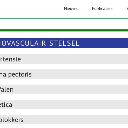
Nieuws
Publicaties
IOVASCULAIR STELSEL
rtensie
na pectoris
falen
etica
blokkers