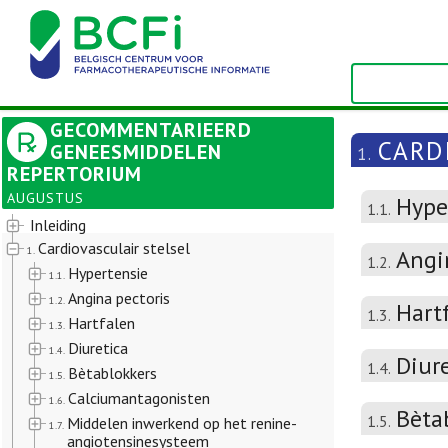
GECOMMENTARIEERD
CARD
GENEESMIDDELEN
1.
REPERTORIUM
AUGUSTUS
Hype
1.1.
Inleiding
Cardiovasculair stelsel
1.
Angi
1.2.
Hypertensie
1.1.
Angina pectoris
1.2.
Hart
1.3.
Hartfalen
1.3.
Diuretica
1.4.
Diur
1.4.
Bètablokkers
1.5.
Calciumantagonisten
1.6.
Bèta
1.5.
Middelen inwerkend op het renine-
1.7.
angiotensinesysteem