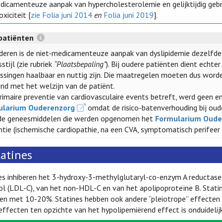
dicamenteuze aanpak van hypercholesterolemie en gelijktijdig gebru
oxiciteit [
zie Folia juni 2014
en
Folia juni 2019
].
patiënten
uderen is de niet-medicamenteuze aanpak van dyslipidemie dezelfde 
stijl (zie rubriek
“Plaatsbepaling”
). Bij oudere patiënten dient echte
ssingen haalbaar en nuttig zijn. Die maatregelen moeten dus worden
nd met het welzijn van de patiënt.
rimaire preventie van cardiovasculaire events betreft, werd geen
ularium Ouderenzorg
omdat de risico-batenverhouding bij ou
de geneesmiddelen die werden opgenomen het
Formularium Oude
ntie (ischemische cardiopathie, na een CVA, symptomatisch perifeer 
tatines
es inhiberen het 3-hydroxy-3-methylglutaryl-co-enzym A reductase 
ol (LDL-C), van het non-HDL-C en van het apolipoproteïne B. Stati
iden met 10-20%. Statines hebben ook andere “pleiotrope” effecten
effecten ten opzichte van het hypolipemiërend effect is onduidelijk