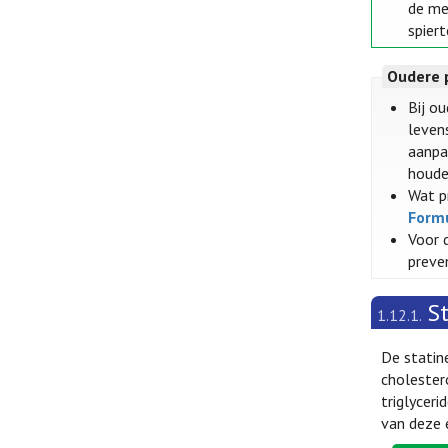
de me
spiert
Oudere 
Bij o
levens
aanpa
houde
Wat p
Form
Voor 
preve
S
1.12.1.
De statin
cholester
triglycer
van deze 