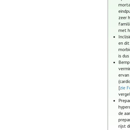
morta
eindp
zeer 
famil
met ha
Inclis
en di
morbi
is dus
Bempe
vermi
ervan
(card
[
zie F
verge
Prepa
hyperc
de aa
prepa
rijst