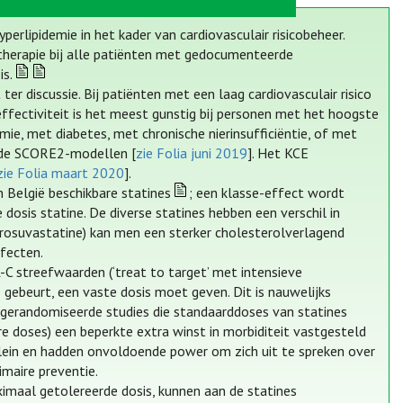
rlipidemie in het kader van cardiovasculair risicobeheer.
etherapie bij alle patiënten met gedocumenteerde
is.
ter discussie. Bij patiënten met een laag cardiovasculair risico
fectiviteit is het meest gunstig bij personen met het hoogste
mie, met diabetes, met chronische nierinsufficiëntie, of met
d de SCORE2-modellen [
zie Folia juni 2019
]. Het KCE
zie Folia maart 2020
].
n België beschikbare statines
; een klasse-effect wordt
dosis statine. De diverse statines hebben een verschil in
 rosuvastatine) kan men een sterker cholesterolverlagend
fecten.
L-C streefwaarden (‘treat to target’ met intensieve
 gebeurt, een vaste dosis moet geven. Dit is nauwelijks
n gerandomiseerde studies die standaarddoses van statines
e doses) een beperkte extra winst in morbiditeit vastgesteld
ein en hadden onvoldoende power om zich uit te spreken over
imaire preventie.
maal getolereerde dosis, kunnen aan de statines