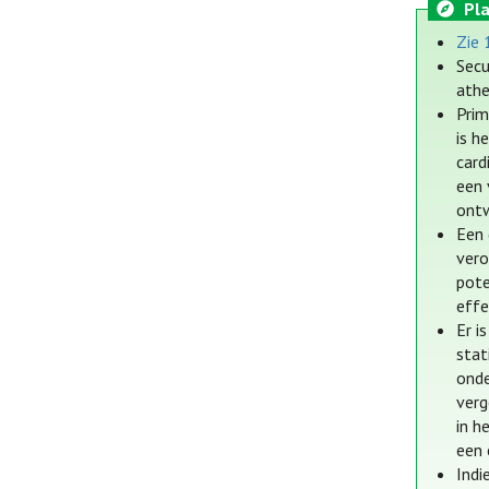
Pla
Zie 
Secu
athe
Prim
is h
card
een 
ontw
Een 
vero
pote
effe
Er i
stat
onde
verg
in h
een 
Indi