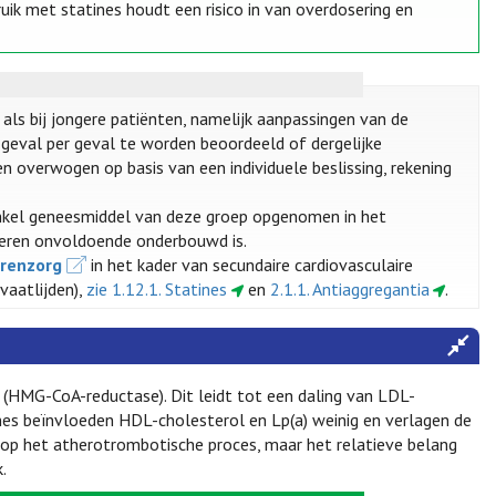
ik met statines houdt een risico in van overdosering en
als bij jongere patiënten, namelijk aanpassingen van de
r geval per geval te worden beoordeeld of dergelijke
 overwogen op basis van een individuele beslissing, rekening
 enkel geneesmiddel van deze groep opgenomen in het
deren onvoldoende onderbouwd is.
renzorg
in het kader van secundaire cardiovasculaire
vaatlijden),
zie 1.12.1. Statines
en
2.1.1. Antiaggregantia
.
(HMG-CoA-reductase). Dit leidt tot een daling van LDL-
nes beïnvloeden HDL-cholesterol en Lp(a) weinig en verlagen de
 op het atherotrombotische proces, maar het relatieve belang
.