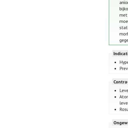
anio
bijk
met 
moet
stat
morb
gege
Indica
Hype
Prev
Contra
Leve
Ator
leve
Rosu
Ongew