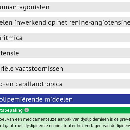
iumantagonisten
elen inwerkend op het renine-angiotensin
aritmica
tensie
riële vaatstoornissen
- en capillarotropica
olipemiërende middelen
tsbepaling
oel van een medicamenteuze aanpak van dyslipidemieën is de prevent
rd gaat met dyslipidemie en niet louter het verlagen van de lipide