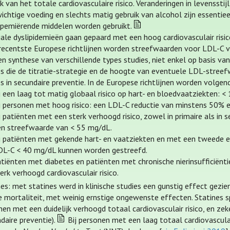
k van het totale cardiovasculaire risico. Veranderingen in levenss
ichtige voeding en slechts matig gebruik van alcohol zijn essentiee
ipemiërende middelen worden gebruikt.
iale dyslipidemieën gaan gepaard met een hoog cardiovasculair risi
 recentste Europese richtlijnen worden streefwaarden voor LDL-C 
en synthese van verschillende types studies, niet enkel op basis va
es die de titratie-strategie en de hoogte van eventuele LDL-streef
es in secundaire preventie. In de Europese richtlijnen worden volg
j een laag tot matig globaal risico op hart- en bloedvaatziekten: 
ij personen met hoog risico: een LDL-C reductie van minstens 50%
j patiënten met een sterk verhoogd risico, zowel in primaire als i
en streefwaarde van < 55 mg/dL.
ij patiënten met gekende hart- en vaatziekten en met een tweede ev
DL-C < 40 mg/dL kunnen worden gestreefd.
atiënten met diabetes en patiënten met chronische nierinsufficië
erk verhoogd cardiovasculair risico.
es: met statines werd in klinische studies een gunstig effect gezie
 mortaliteit, met weinig ernstige ongewenste effecten. Statines spe
nen met een duidelijk verhoogd totaal cardiovasculair risico, en zek
daire preventie).
Bij personen met een laag totaal cardiovasculai