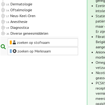
gerin
Dermatologie
15.
Ezeti
Oftalmologie
intole
16.
Neus-Keel-Oren
Stati
17.
patiën
Anesthesie
18.
maar e
Diagnostica
19.
Er zi
Diverse geneesmiddelen
20.
Fibra
Belgi
zoeken op stofnaam
aange
zoeken op Merknaam
Anion
morbi
Omega
vetzu
Nicot
geass
PCSK9
recep
vermi
meerd
opzic