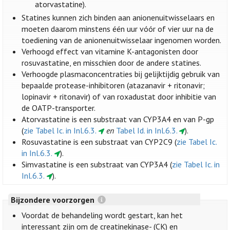
atorvastatine).
Statines kunnen zich binden aan anionenuitwisselaars en
moeten daarom minstens één uur vóór of vier uur na de
toediening van de anionenuitwisselaar ingenomen worden.
Verhoogd effect van vitamine K-antagonisten door
rosuvastatine, en misschien door de andere statines.
Verhoogde plasmaconcentraties bij gelijktijdig gebruik van
bepaalde protease-inhibitoren (atazanavir + ritonavir;
lopinavir + ritonavir) of van roxadustat door inhibitie van
de OATP-transporter.
Atorvastatine is een substraat van CYP3A4 en van P-gp
(
zie Tabel Ic. in Inl.6.3.
en
Tabel Id. in Inl.6.3.
).
Rosuvastatine is een substraat van CYP2C9 (
zie Tabel Ic.
in Inl.6.3.
).
Simvastatine is een substraat van CYP3A4 (
zie Tabel Ic. in
Inl.6.3.
).
Bijzondere voorzorgen
Voordat de behandeling wordt gestart, kan het
interessant zijn om de creatinekinase- (CK) en