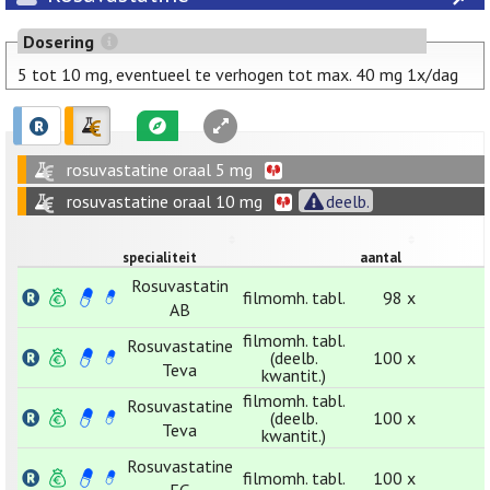
Dosering
5 tot 10 mg, eventueel te verhogen tot max. 40 mg 1x/dag
rosuvastatine oraal 5 mg
rosuvastatine oraal 10 mg
deelb.
specialiteit
aantal
Rosuvastatin
filmomh. tabl.
98 x
AB
filmomh. tabl.
Rosuvastatine
(deelb.
100 x
Teva
kwantit.)
filmomh. tabl.
Rosuvastatine
(deelb.
100 x
Teva
kwantit.)
Rosuvastatine
filmomh. tabl.
100 x