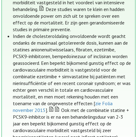
morbiditeit vastgesteld in het voordeel van intensieve
behandeling.
Deze studies waren te klein en hadden
onvoldoende power om zich uit te spreken over een
effect op de mortaliteit. Er zijn geen gerandomiseerde
studies in primaire preventie.
Indien de cholesteroldaling onvoldoende wordt geacht
ondanks de maximaal getolereerde dosis, kunnen aan de
statines anionenuitwisselaars, fibraten, ezetimibe,
PCSK9-inhibitoren, bempedoïnezuur of inclisiran worden
geassocieerd. Een beperkt bijkomend gunstig effect op de
cardiovasculaire morbiditeit is vastgesteld voor de
combinatie ezetimibe + simvastatine bij patiënten met
nierinsufficiëntie of een recent coronair syndroom; er was
echter geen verschil in totale en cardiovasculaire
mortaliteit, en men moet rekening houden met een
toename van de ongewenste effecten [
zie Folia
november 2015
].
Ook met de combinatie statine +
PCSK9-inhibitor is er na een behandelingsduur van 2-3
jaar een beperkt bijkomend gunstig effect op de
cardiovasculaire morbiditeit vastgesteld bij zeer