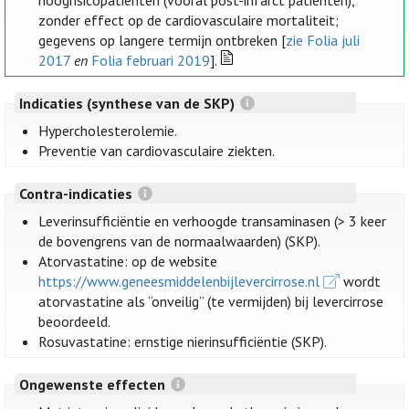
hoogrisicopatiënten (vooral post-infarct patiënten),
zonder effect op de cardiovasculaire mortaliteit;
gegevens op langere termijn ontbreken [
zie Folia juli
2017
en
Folia februari 2019
].
Indicaties (synthese van de SKP)
Hypercholesterolemie.
Preventie van cardiovasculaire ziekten.
Contra-indicaties
Leverinsufficiëntie en verhoogde transaminasen (> 3 keer
de bovengrens van de normaalwaarden) (SKP).
Atorvastatine: op de website
https://www.geneesmiddelenbijlevercirrose.nl
wordt
atorvastatine als “onveilig” (te vermijden) bij levercirrose
beoordeeld.
Rosuvastatine: ernstige nierinsufficiëntie (SKP).
Ongewenste effecten