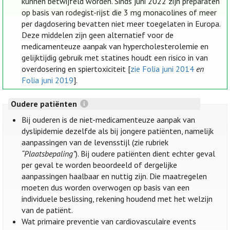
kunnen betwijfeld worden. Sinds juni 2022 zijn preparaten
op basis van rodegist-rijst die 3 mg monacolines of meer
per dagdosering bevatten niet meer toegelaten in Europa.
Deze middelen zijn geen alternatief voor de
medicamenteuze aanpak van hypercholesterolemie en
gelijktijdig gebruik met statines houdt een risico in van
overdosering en spiertoxiciteit [
zie Folia juni 2014
en
Folia juni 2019
].
Oudere patiënten
Bij ouderen is de niet-medicamenteuze aanpak van
dyslipidemie dezelfde als bij jongere patiënten, namelijk
aanpassingen van de levensstijl (zie rubriek
“Plaatsbepaling”
). Bij oudere patiënten dient echter geval
per geval te worden beoordeeld of dergelijke
aanpassingen haalbaar en nuttig zijn. Die maatregelen
moeten dus worden overwogen op basis van een
individuele beslissing, rekening houdend met het welzijn
van de patiënt.
Wat primaire preventie van cardiovasculaire events