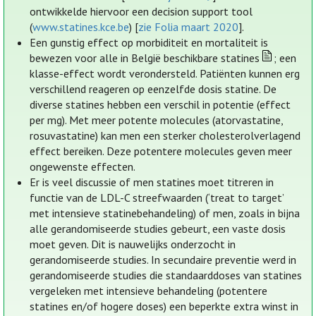
ontwikkelde hiervoor een decision support tool
(
www.statines.kce.be
) [
zie Folia maart 2020
].
Een gunstig effect op morbiditeit en mortaliteit is
bewezen voor alle in België beschikbare statines
; een
klasse-effect wordt verondersteld. Patiënten kunnen erg
verschillend reageren op eenzelfde dosis statine. De
diverse statines hebben een verschil in potentie (effect
per mg). Met meer potente molecules (atorvastatine,
rosuvastatine) kan men een sterker cholesterolverlagend
effect bereiken. Deze potentere molecules geven meer
ongewenste effecten.
Er is veel discussie of men statines moet titreren in
functie van de LDL-C streefwaarden (‘treat to target’
met intensieve statinebehandeling) of men, zoals in bijna
alle gerandomiseerde studies gebeurt, een vaste dosis
moet geven. Dit is nauwelijks onderzocht in
gerandomiseerde studies. In secundaire preventie werd in
gerandomiseerde studies die standaarddoses van statines
vergeleken met intensieve behandeling (potentere
statines en/of hogere doses) een beperkte extra winst in