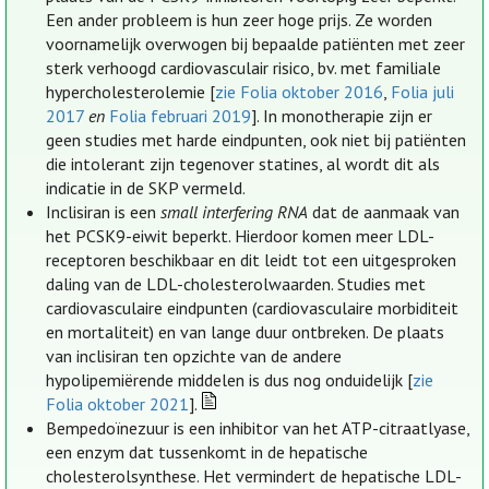
Een ander probleem is hun zeer hoge prijs. Ze worden
voornamelijk overwogen bij bepaalde patiënten met zeer
sterk verhoogd cardiovasculair risico, bv. met familiale
hypercholesterolemie [
zie Folia oktober 2016
,
Folia juli
2017
en
Folia februari 2019
]. In monotherapie zijn er
geen studies met harde eindpunten, ook niet bij patiënten
die intolerant zijn tegenover statines, al wordt dit als
indicatie in de SKP vermeld.
Inclisiran is een
small interfering RNA
dat de aanmaak van
het PCSK9-eiwit beperkt. Hierdoor komen meer LDL-
receptoren beschikbaar en dit leidt tot een uitgesproken
daling van de LDL-cholesterolwaarden. Studies met
cardiovasculaire eindpunten (cardiovasculaire morbiditeit
en mortaliteit) en van lange duur ontbreken. De plaats
van inclisiran ten opzichte van de andere
hypolipemiërende middelen is dus nog onduidelijk [
zie
Folia oktober 2021
].
Bempedoïnezuur is een inhibitor van het ATP-citraatlyase,
een enzym dat tussenkomt in de hepatische
cholesterolsynthese. Het vermindert de hepatische LDL-