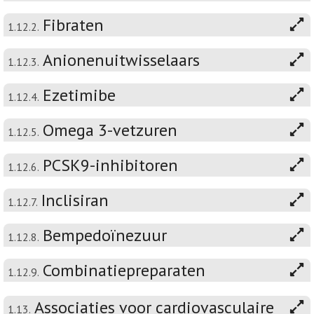
Fibraten
1.12.2.
Anionenuitwisselaars
1.12.3.
Ezetimibe
1.12.4.
Omega 3-vetzuren
1.12.5.
PCSK9-inhibitoren
1.12.6.
Inclisiran
1.12.7.
Bempedoïnezuur
1.12.8.
Combinatiepreparaten
1.12.9.
Associaties voor cardiovasculaire
1.13.