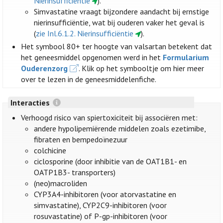
Nierinsufficiëntie
).
Simvastatine vraagt bijzondere aandacht bij ernstige
nierinsufficiëntie, wat bij ouderen vaker het geval is
(
zie Inl.6.1.2. Nierinsufficiëntie
).
Het symbool 80+ ter hoogte van valsartan betekent dat
het geneesmiddel opgenomen werd in het
Formularium
Ouderenzorg
. Klik op het symbooltje om hier meer
over te lezen in de geneesmiddelenfiche.
Interacties
Verhoogd risico van spiertoxiciteit bij associëren met:
andere hypolipemiërende middelen zoals ezetimibe,
fibraten en bempedoïnezuur
colchicine
ciclosporine (door inhibitie van de OAT1B1- en
OATP1B3- transporters)
(neo)macroliden
CYP3A4-inhibitoren (voor atorvastatine en
simvastatine), CYP2C9-inhibitoren (voor
rosuvastatine) of P-gp-inhibitoren (voor