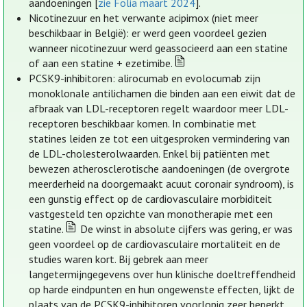
aandoeningen [
zie Folia maart 2024
].
Nicotinezuur en het verwante acipimox (niet meer
beschikbaar in België): er werd geen voordeel gezien
wanneer nicotinezuur werd geassocieerd aan een statine
of aan een statine + ezetimibe.
PCSK9-inhibitoren: alirocumab en evolocumab zijn
monoklonale antilichamen die binden aan een eiwit dat de
afbraak van LDL-receptoren regelt waardoor meer LDL-
receptoren beschikbaar komen. In combinatie met
statines leiden ze tot een uitgesproken vermindering van
de LDL-cholesterolwaarden. Enkel bij patiënten met
bewezen atherosclerotische aandoeningen (de overgrote
meerderheid na doorgemaakt acuut coronair syndroom), is
een gunstig effect op de cardiovasculaire morbiditeit
vastgesteld ten opzichte van monotherapie met een
statine.
De winst in absolute cijfers was gering, er was
geen voordeel op de cardiovasculaire mortaliteit en de
studies waren kort. Bij gebrek aan meer
langetermijngegevens over hun klinische doeltreffendheid
op harde eindpunten en hun ongewenste effecten, lijkt de
plaats van de PCSK9-inhibitoren voorlopig zeer beperkt.