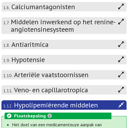
Calciumantagonisten
1.6.
Middelen inwerkend op het renine-
1.7.
angiotensinesysteem
Antiaritmica
1.8.
Hypotensie
1.9.
Arteriële vaatstoornissen
1.10.
Veno- en capillarotropica
1.11.
Hypolipemiërende middelen
1.12.
Plaatsbepaling
Het doel van een medicamenteuze aanpak van