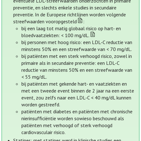
eventuele LDL-streefwaarden onderzochten in primaire
preventie, en slechts enkele studies in secundaire
preventie. In de Europese richtlijnen worden volgende
streefwaarden vooropgesteld
:
bij een laag tot matig globaal risico op hart- en
bloedvaatziekten: < 100 mg/dL.
bij personen met hoog risico: een LDL-C reductie van
minstens 50% en een streefwaarde van < 70 mg/dL.
bij patiënten met een sterk verhoogd risico, zowel in
primaire als in secundaire preventie: een LDL-C
reductie van minstens 50% en een streefwaarde van
< 55 mg/dL.
bij patiënten met gekende hart- en vaatziekten en
met een tweede event binnen de 2 jaar na een eerste
event, zou zelfs naar een LDL-C < 40 mg/dL kunnen
worden gestreefd.
patiënten met diabetes en patiënten met chronische
nierinsufficiëntie worden sowieso beschouwd als
patiënten met verhoogd of sterk verhoogd
cardiovasculair risico.
Statines: met statines werd in klinische studies een