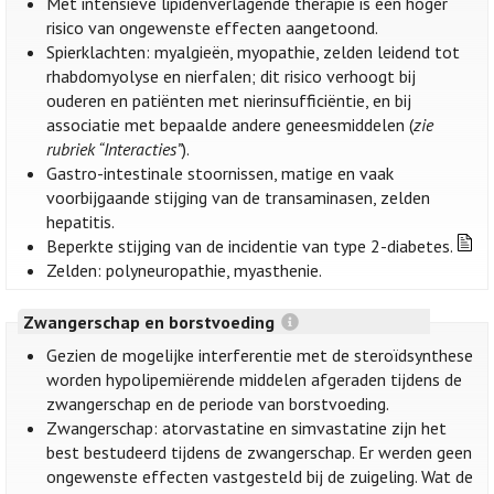
Met intensieve lipidenverlagende therapie is een hoger
risico van ongewenste effecten aangetoond.
Spierklachten: myalgieën, myopathie, zelden leidend tot
rhabdomyolyse en nierfalen; dit risico verhoogt bij
ouderen en patiënten met nierinsufficiëntie, en bij
associatie met bepaalde andere geneesmiddelen (
zie
rubriek “Interacties”
).
Gastro-intestinale stoornissen, matige en vaak
voorbijgaande stijging van de transaminasen, zelden
hepatitis.
Beperkte stijging van de incidentie van type 2-diabetes.
Zelden: polyneuropathie, myasthenie.
Zwangerschap en borstvoeding
Gezien de mogelijke interferentie met de steroïdsynthese
worden hypolipemiërende middelen afgeraden tijdens de
zwangerschap en de periode van borstvoeding.
Zwangerschap: atorvastatine en simvastatine zijn het
best bestudeerd tijdens de zwangerschap. Er werden geen
ongewenste effecten vastgesteld bij de zuigeling. Wat de