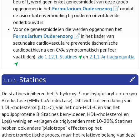
betreft, werd geen enkel geneesmiddel van deze groep
opgenomen in het
Formularium Ouderenzorg
omdat
de risico-batenverhouding bij ouderen onvoldoende
onderbouwd is.
Voor de geneesmiddelen die werden opgenomen het
Formularium Ouderenzorg
in het kader van
secundaire cardiovasculaire preventie (ischemische
cardiopathie, na een CVA, symptomatisch perifeer
vaatlijden),
zie 1.12.1. Statines
en
2.1.1. Antiaggregantia
.
Statines
1.12.1.
De statines inhiberen het 3-hydroxy-3-methylglutaryl-co-enzym
A reductase (HMG-CoA-reductase). Dit leidt tot een daling van
LDL-cholesterol (LDL-C), van het non-HDL-C en van het
apolipoproteïne B. Statines beïnvloeden HDL-cholesterol en
Lp(a) weinig en verlagen de triglyceriden met 10-20%. Statines
hebben ook andere “pleiotrope” effecten op het
atherotrombotische proces, maar het relatieve belang van deze