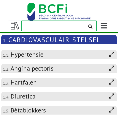
Weergeven
navigatieba
Weergeven/verbergen
inhoudstafel
CARDIOVASCULAIR STELSEL
1.
Hypertensie
1.1.
Angina pectoris
1.2.
Hartfalen
1.3.
Diuretica
1.4.
Bètablokkers
1.5.