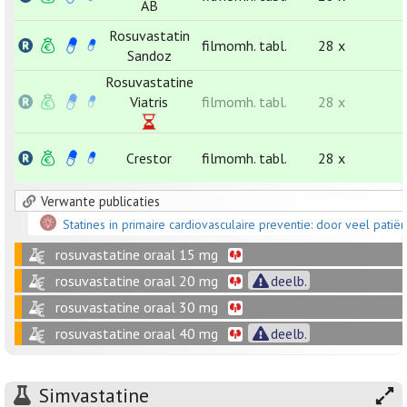
AB
Rosuvastatin
filmomh. tabl.
28 x
Sandoz
Rosuvastatine
Viatris
filmomh. tabl.
28 x
Crestor
filmomh. tabl.
28 x
Verwante publicaties
Statines in primaire cardiovasculaire preventie: door veel pat
rosuvastatine oraal 15 mg
rosuvastatine oraal 20 mg
deelb.
rosuvastatine oraal 30 mg
rosuvastatine oraal 40 mg
deelb.
Simvastatine