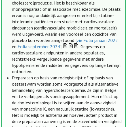
cholesterolproductie. Het is beschikbaar als
monopreparaat of in associatie met ezetimibe. De plaats
ervan is nog onduidelijk aangezien er enkel bij statine-
intolerante patiënten een studie met cardiovasculaire
eindpunten (cardiovasculaire morbiditeit en mortaliteit)
werd uitgevoerd, waarin een voordeel ten opzichte van
placebo kon worden aangetoond [
zie Folia januari 2022
en
Folia september 2024
].
. Gegevens op
cardiovasculaire eindpunten in andere populaties,
rechtstreeks vergelijkende gegevens met andere
hypolipemiërende middelen en gegevens op lange termijn
ontbreken.
Preparaten op basis van rodegist-rijst of op basis van
oesterzwam worden soms voorgesteld als alternatieve
behandeling van hypercholesterolemie. Ze zijn in België
vrij te verkrijgen als voedingssupplement. Hun effect op
de cholesterolspiegel is te wijten aan de aanwezigheid
van monacoline K, een natuurlijk statine (lovastatine).
Het is moeilijk te achterhalen hoeveel actief product in
deze preparaten aanwezig is en de zuiverheid en veiligheid