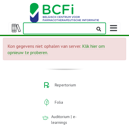
Weergeven
navigatieba
Weergeven/verbergen
inhoudstafel
Kon gegevens niet ophalen van server.
Klik hier om
opnieuw te proberen.
Repertorium
Folia
Auditorium | e-
learnings