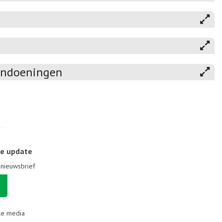
aandoeningen
le update
e nieuwsbrief
le media