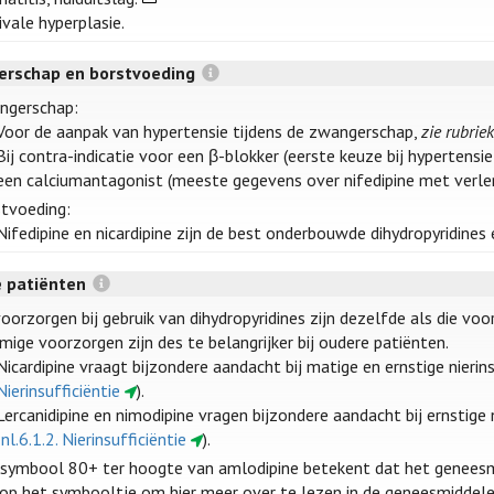
ivale hyperplasie.
rschap en borstvoeding
ngerschap:
Voor de aanpak van hypertensie tijdens de zwangerschap,
zie rubri
Bij contra-indicatie voor een β-blokker (eerste keuze bij hyperten
een calciumantagonist (meeste gegevens over nifedipine met verleng
tvoeding:
Nifedipine en nicardipine zijn de best onderbouwde dihydropyridines
 patiënten
oorzorgen bij gebruik van dihydropyridines zijn dezelfde als die voo
ige voorzorgen zijn des te belangrijker bij oudere patiënten.
Nicardipine vraagt bijzondere aandacht bij matige en ernstige nierins
Nierinsufficiëntie
).
Lercanidipine en nimodipine vragen bijzondere aandacht bij ernstige ni
Inl.6.1.2. Nierinsufficiëntie
).
symbool 80+ ter hoogte van amlodipine betekent dat het genees
 op het symbooltje om hier meer over te lezen in de geneesmiddele