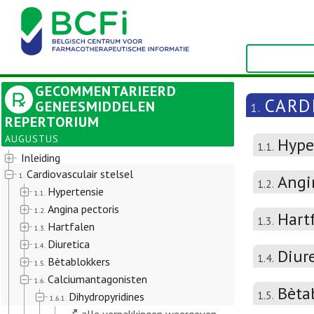
GECOMMENTARIEERD
CARD
GENEESMIDDELEN
1.
REPERTORIUM
AUGUSTUS
Hype
1.1.
Inleiding
Cardiovasculair stelsel
1.
Angi
1.2.
Hypertensie
1.1.
Angina pectoris
1.2.
Hart
1.3.
Hartfalen
1.3.
Diuretica
1.4.
Diur
1.4.
Bètablokkers
1.5.
Calciumantagonisten
1.6.
Bèta
1.5.
Dihydropyridines
1.6.1.