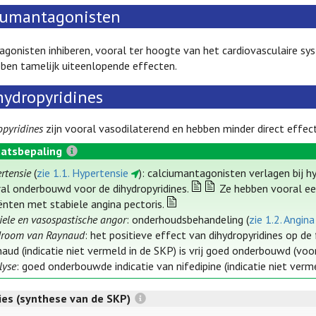
iumantagonisten
gonisten inhiberen, vooral ter hoogte van het cardiovasculaire syst
ben tamelijk uiteenlopende effecten.
hydropyridines
opyridines
zijn vooral vasodilaterend en hebben minder direct effect
atsbepaling
rtensie
(
zie 1.1. Hypertensie
): calciumantagonisten verlagen bij hy
al onderbouwd voor de dihydropyridines.
Ze hebben vooral een
ënten met stabiele angina pectoris.
iele en vasospastische angor
: onderhoudsbehandeling (
zie 1.2. Angina
droom van Raynaud
: het positieve effect van dihydropyridines op d
aud (indicatie niet vermeld in de SKP) is vrij goed onderbouwd (voor
lyse
: goed onderbouwde indicatie van nifedipine (indicatie niet verm
ties (synthese van de SKP)