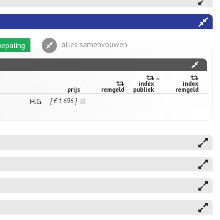
alles samenvouwen
epaling
index
index
prijs
remgeld
publiek
remgeld
H.G.
[ € 1 696 ]