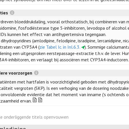
cties
dreven bloeddrukdaling, vooral orthostatisch, bij combineren van m
idomine, fosfodiësterase type 5-inhibitoren, levodopa of alcohol e
D’s kunnen het effect van antihypertensiva tegengaan.
 dihydropyridines (amlodipine, felodipine, isradipine, lercanidipine, ni
traten van CYP3A4 (
zie Tabel Ic. in Inl.6.3.
). Sommige calciumanta
iening een uitgesproken eerstepassage-extractie t.h.v. de lever. Hu
A4-inhibitoren, en verlaagt bij associëren met CYP3A4-inductoren.
dere voorzorgen
patiënten met hartfalen is voorzichtigheid geboden met dihydropyrid
aliteit vergroten (SKP). Is een verhoging van de dosering noodzakel
s onvoldoende evidentie dat het moment van inname (’s ochtends of
zaamheid ervan.
le onderliggende titels openvouwen