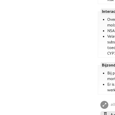
Intera
Over
mols
NSAI
Vele
subs
toed
CYP3
Bijzon
Bij 
mort
Er i
werk
al