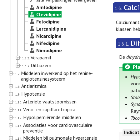
alle verpakkingen weergeven
Calc
Amlodipine
1.6.
Clevidipine
Felodipine
Calciumanta
Lercanidipine
klassen heb
Nicardipine
Di
Nifedipine
1.6.1.
Nimodipine
De
dihydr
Verapamil
1.6.2.
Diltiazem
1.6.3.
Pla
Middelen inwerkend op het renine-
1.7.
Hype
angiotensinesysteem
voor
Antiaritmica
1.8.
pati
Hypotensie
1.9.
Stab
Arteriële vaatstoornissen
1.10.
Syn
Veno- en capillarotropica
1.11.
Rayn
Hypolipemiërende middelen
Toco
1.12.
Associaties voor cardiovasculaire
1.13.
preventie
Indica
Middelen bij pulmonale hypertensie
1.14.