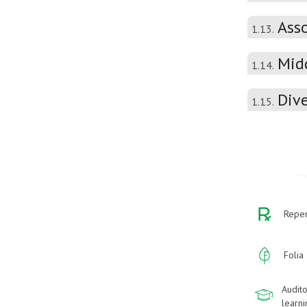
Asso
1.13.
Mid
1.14.
Div
1.15.
Reper
Folia
Audito
learn