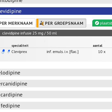
mlodipine
levidipine
PER MERKNAAM
PER GROEPSNAAM
plaatsb
clevidipine infusie 25 mg / 50 ml
specialiteit
aantal
Cleviprex
inf. emuls. i.v. [flac.]
10 x
elodipine
ercanidipine
icardipine
ifedipine