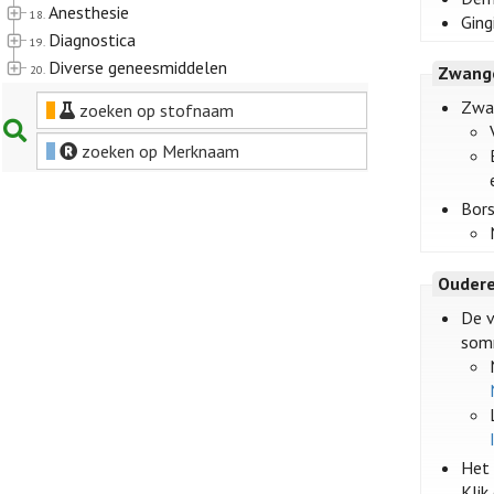
Anesthesie
18.
Ging
Diagnostica
19.
Diverse geneesmiddelen
20.
Zwange
Zwa
zoeken op stofnaam
zoeken op Merknaam
Bors
Oudere
De v
somm
Het 
Klik