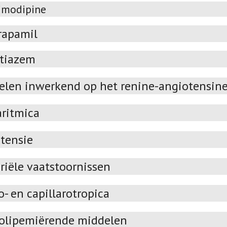
imodipine
rapamil
ltiazem
elen inwerkend op het renine-angiotensin
aritmica
tensie
riële vaatstoornissen
- en capillarotropica
olipemiërende middelen