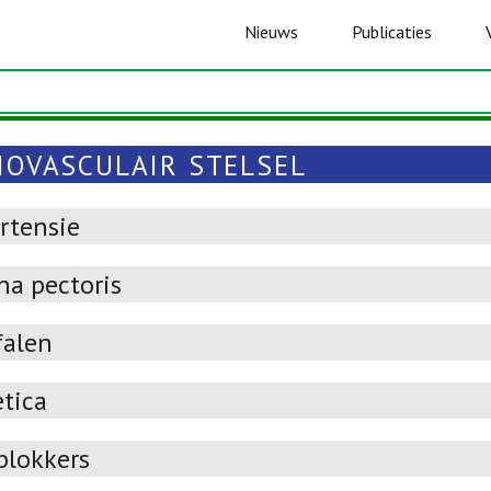
Nieuws
Publicaties
IOVASCULAIR STELSEL
rtensie
na pectoris
falen
etica
blokkers