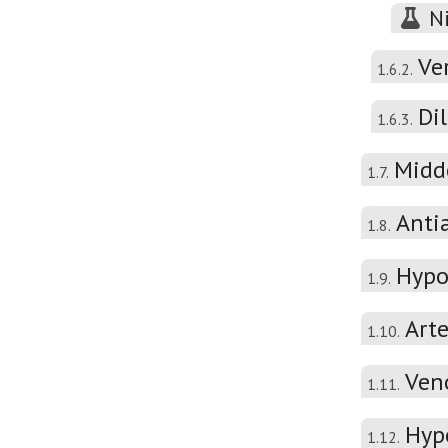
N
Ve
1.6.2.
Di
1.6.3.
Midd
1.7.
Anti
1.8.
Hypo
1.9.
Arte
1.10.
Veno
1.11.
Hyp
1.12.