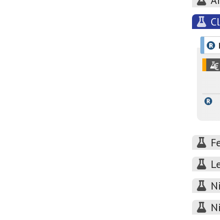
A
C
F
L
N
N