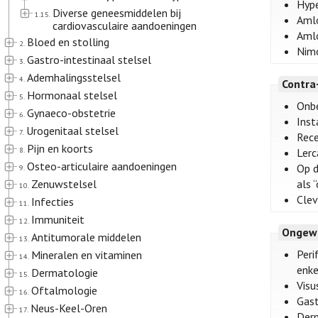
Hype
Diverse geneesmiddelen bij
1.15.
Amlo
cardiovasculaire aandoeningen
Amlo
Bloed en stolling
2.
Nimo
Gastro-intestinaal stelsel
3.
Ademhalingsstelsel
4.
Contra
Hormonaal stelsel
5.
Onbe
Gynaeco-obstetrie
6.
Inst
Urogenitaal stelsel
7.
Rece
Pijn en koorts
8.
Lerc
Osteo-articulaire aandoeningen
Op 
9.
Zenuwstelsel
als 
10.
Clev
Infecties
11.
Immuniteit
12.
Ongew
Antitumorale middelen
13.
Peri
Mineralen en vitaminen
14.
enk
Dermatologie
15.
Visu
Oftalmologie
16.
Gast
Neus-Keel-Oren
17.
Derm