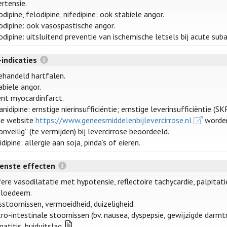
rtensie.
dipine, felodipine, nifedipine: ook stabiele angor.
dipine: ook vasospastische angor.
dipine: uitsluitend preventie van ischemische letsels bij acute sub
-indicaties
handeld hartfalen.
abiele angor.
nt myocardinfarct.
anidipine: ernstige nierinsufficiëntie; ernstige leverinsufficiëntie (SKP
de website
https://www.geneesmiddelenbijlevercirrose.nl
worden 
“onveilig” (te vermijden) bij levercirrose beoordeeld.
idipine: allergie aan soja, pinda’s of eieren.
enste effecten
fere vasodilatatie met hypotensie, reflectoire tachycardie, palpitat
eloedeem.
sstoornissen, vermoeidheid, duizeligheid.
ro-intestinale stoornissen (bv. nausea, dyspepsie, gewijzigde darmtr
atitis, huiduitslag.